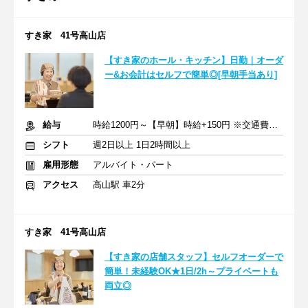
すき家 41号高山店
【すき家のホール・キッチン】日勤｜オーダ
ー&お会計はセルフで簡単◎[早朝手当あり]
給与
時給1200円～【早朝】時給+150円 ※交通費支給
シフト
週2日以上 1日2時間以上
雇用形態
アルバイト・パート
アクセス
高山駅 車2分
すき家 41号高山店
【すき家の店舗スタッフ】セルフオーダーで
簡単！未経験OK★1日/2h～プライベートも
両立◎