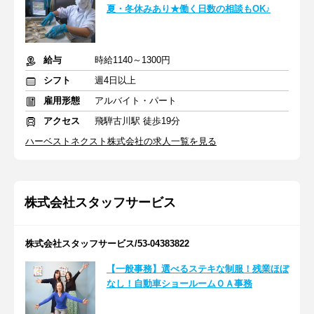
夏・冬休みあり★働く日数の相談もOK♪
給与
時給1140～1300円
シフト
週4日以上
雇用形態
アルバイト・パート
アクセス
飛騨古川駅 徒歩19分
ハーベストネクスト株式会社の求人一覧を見る
株式会社スタッフサービス
株式会社スタッフサービス/53-04383822
【一般事務】選べるステキな制服！残業ほぼ
なし！自動車ショールームＯＡ事務