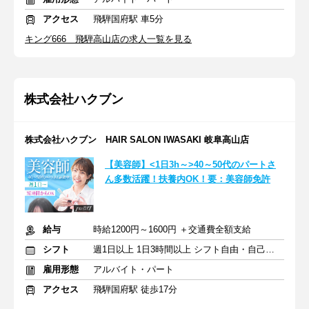
アクセス
飛騨国府駅 車5分
キング666 飛騨高山店の求人一覧を見る
株式会社ハクブン
株式会社ハクブン HAIR SALON IWASAKI 岐阜高山店
【美容師】<1日3h～>40～50代のパートさ
ん多数活躍！扶養内OK！要：美容師免許
給与
時給1200円～1600円 ＋交通費全額支給
シフト
週1日以上 1日3時間以上 シフト自由・自己申告
雇用形態
アルバイト・パート
アクセス
飛騨国府駅 徒歩17分