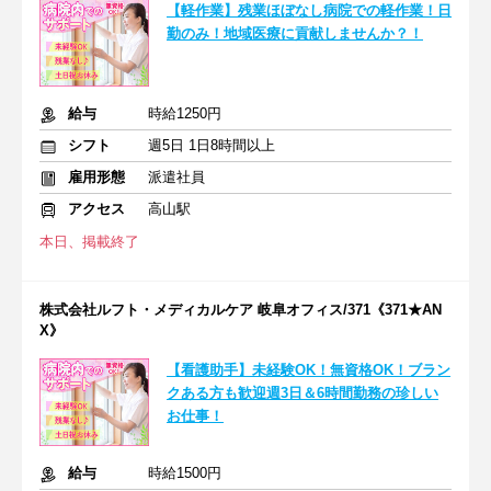
【軽作業】残業ほぼなし病院での軽作業！日
勤のみ！地域医療に貢献しませんか？！
給与
時給1250円
シフト
週5日 1日8時間以上
雇用形態
派遣社員
アクセス
高山駅
本日、掲載終了
株式会社ルフト・メディカルケア 岐阜オフィス/371《371★AN
X》
【看護助手】未経験OK！無資格OK！ブラン
クある方も歓迎週3日＆6時間勤務の珍しい
お仕事！
給与
時給1500円