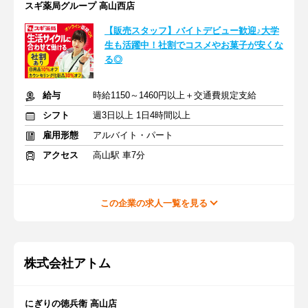
スギ薬局グループ 高山西店
【販売スタッフ】バイトデビュー歓迎♪大学
生も活躍中！社割でコスメやお菓子が安くな
る◎
給与
時給1150～1460円以上＋交通費規定支給
シフト
週3日以上 1日4時間以上
雇用形態
アルバイト・パート
アクセス
高山駅 車7分
この企業の求人一覧を見る
株式会社アトム
にぎりの徳兵衛 高山店