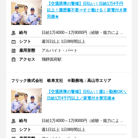
【交通誘導の警備】日払い！日給1万4千円
以上！履歴書不要⇒すぐ働ける！家電付き寮
完備★
給与
日給1万4000～1万8000円（経験・能力による）
シフト
週3日以上 1日8時間以上
雇用形態
アルバイト・パート
アクセス
飛騨国府駅
フリック株式会社 岐阜支社 ※勤務地：高山市エリア
【交通誘導の警備】日払い！週1～勤務OK＼
日給1万4千円以上／家電付き寮完備★
給与
日給1万4000～1万8000円（経験・能力による）
シフト
週1日以上 1日8時間以上