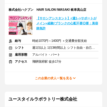
株式会社ハクブン HAIR SALON IWASAKI 岐阜高山店
【サロンアシスタント】<週1~>サポートが
メイン=経験/ブランクの心配不要◎要：美容
師免許
給与
時給1070円～1400円 ＋交通費全額支給
シフト
週1日以上 1日3時間以上 シフト自由・自己申告
雇用形態
アルバイト・パート
アクセス
飛騨国府駅 徒歩17分
この企業の求人一覧を見る
ユースタイルラボラトリー株式会社