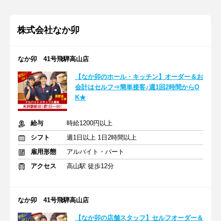
株式会社なか卯
なか卯 41号飛騨高山店
【なか卯のホール・キッチン】オーダー＆お
会計はセルフ⇒簡単接客♪週1回2時間からO
K★
給与
時給1200円以上
シフト
週1日以上 1日2時間以上
雇用形態
アルバイト・パート
アクセス
高山駅 徒歩12分
なか卯 41号飛騨高山店
【なか卯の店舗スタッフ】セルフオーダー＆