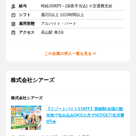
給与
時給1500円～(深夜手当込) ※交通費支給
シフト
週2日以上 1日2時間以上
雇用形態
アルバイト・パート
アクセス
高山駅 車2分
この企業の求人一覧を見る
株式会社シアーズ
株式会社シアーズ
【リゾートバイトSTAFF】登録制/全国の観
光地で住み込みOK!2カ月で50万GET!生活費
0円★