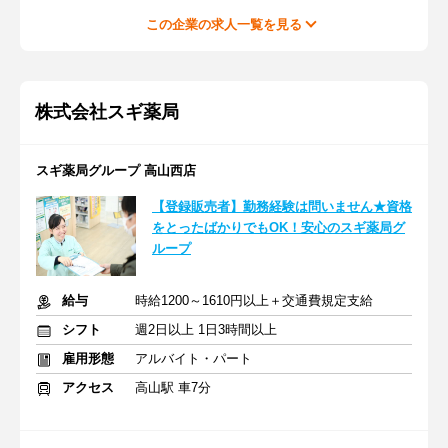
この企業の求人一覧を見る
株式会社スギ薬局
スギ薬局グループ 高山西店
【登録販売者】勤務経験は問いません★資格
をとったばかりでもOK！安心のスギ薬局グ
ループ
給与
時給1200～1610円以上＋交通費規定支給
シフト
週2日以上 1日3時間以上
雇用形態
アルバイト・パート
アクセス
高山駅 車7分