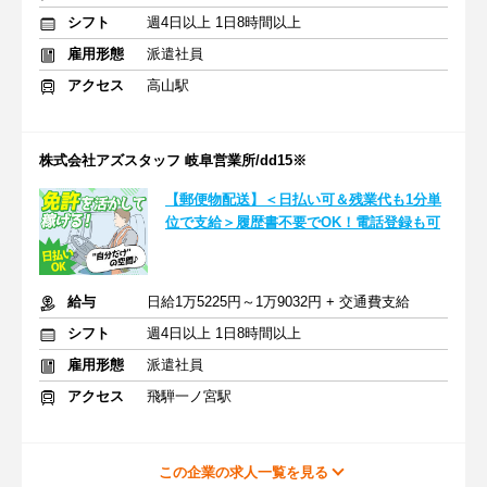
シフト
週4日以上 1日8時間以上
雇用形態
派遣社員
アクセス
高山駅
株式会社アズスタッフ 岐阜営業所/dd15※
【郵便物配送】＜日払い可＆残業代も1分単
位で支給＞履歴書不要でOK！電話登録も可
給与
日給1万5225円～1万9032円 + 交通費支給
シフト
週4日以上 1日8時間以上
雇用形態
派遣社員
アクセス
飛騨一ノ宮駅
この企業の求人一覧を見る