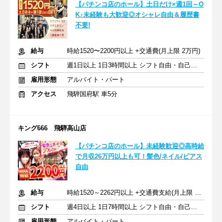
【パチンコ店のホール】土日だけ×週1回～O
K♪未経験も大歓迎◎オシャレ自由＆履歴書
不要!
給与
時給1520〜2200円以上 +交通費(月上限 2万円)
シフト
週1日以上 1日3時間以上 シフト自由・自己申告
雇用形態
アルバイト・パート
アクセス
飛騨国府駅 車5分
キング666 飛騨高山店
【パチンコ店のホール】未経験歓迎◎高時給
で月収26万円以上も可！髪色/ネイル/ピアス
自由
給与
時給1520～2262円以上 +交通費支給(月上限 2万円)
シフト
週4日以上 1日7時間以上 シフト自由・自己申告
雇用形態
アルバイト・パート