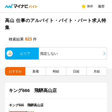
保存
履歴
高山 仕事のアルバイト・バイト・パート求人特
集
623
検索結果
件
エリア
指定しない
おすすめ
新着
時給
日給
月給
キング666 飛騨高山店
キング666 飛騨高山店