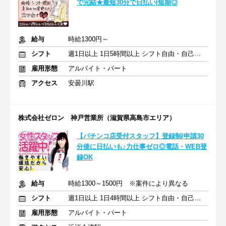
で完結★最短30分で日払い|短期◎
給与
時給1300円～
シフト
週1日以上 1日5時間以上 シフト自由・自己申告
雇用形態
アルバイト・パート
アクセス
安曇川駅
株式会社ゼロン 神戸営業所（滋賀県高島市エリア）
【パチンコ店受付スタッフ】登録制/申請30
分後に日払いも♪力仕事ゼロ◎電話・WEB登
録OK
給与
時給1300～1500円 ※案件により異なる
シフト
週1日以上 1日4時間以上 シフト自由・自己申告
雇用形態
アルバイト・パート