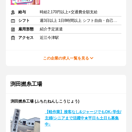
給与
時給2,170円以上+交通費全額支給
シフト
週3日以上 1日8時間以上 シフト自由・自己申告
雇用形態
紹介予定派遣
アクセス
近江今津駅
この企業の求人一覧を見る
渕田撚糸工場
渕田撚糸工場 (ふちたねんしこうじょう)
【軽作業】接客なし&ジャージでもOK♪学生/
主婦/シニアまで活躍中★平日も土日も募集
中♪