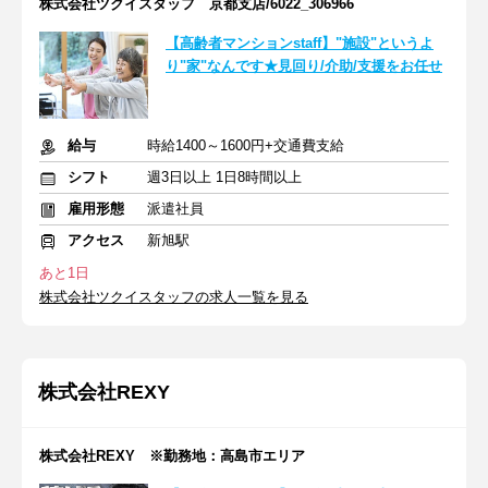
株式会社ツクイスタッフ 京都支店/6022_306966
【高齢者マンションstaff】"施設"というよ
り"家"なんです★見回り/介助/支援をお任せ
給与
時給1400～1600円+交通費支給
シフト
週3日以上 1日8時間以上
雇用形態
派遣社員
アクセス
新旭駅
あと1日
株式会社ツクイスタッフの求人一覧を見る
株式会社REXY
株式会社REXY ※勤務地：高島市エリア