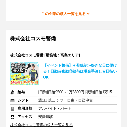
この企業の求人一覧を見る
株式会社コスモ警備
株式会社コスモ警備 [勤務地：高島エリア]
【イベント警備】≪登録制≫好きな日に働け
る！日勤or夜勤◎給与は現金手渡し★日払い
OK
給与
[日勤]日給9500～1万6500円 [夜勤]日給1万1500～1万9500円
シフト
週1日以上 シフト自由・自己申告
雇用形態
アルバイト・パート
アクセス
安曇川駅
株式会社コスモ警備の求人一覧を見る