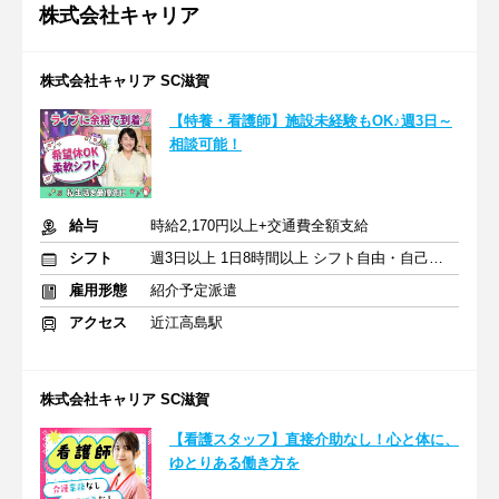
株式会社キャリア
株式会社キャリア SC滋賀
【特養・看護師】施設未経験もOK♪週3日～
相談可能！
給与
時給2,170円以上+交通費全額支給
シフト
週3日以上 1日8時間以上 シフト自由・自己申告
雇用形態
紹介予定派遣
アクセス
近江高島駅
株式会社キャリア SC滋賀
【看護スタッフ】直接介助なし！心と体に、
ゆとりある働き方を