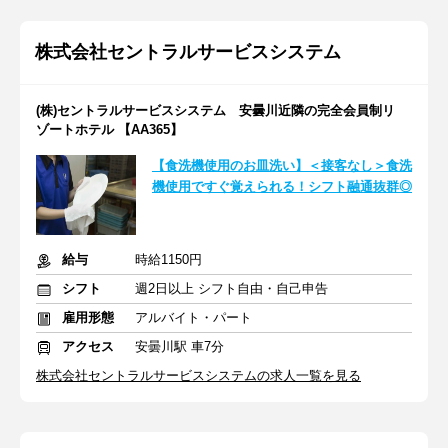
株式会社セントラルサービスシステム
(株)セントラルサービスシステム 安曇川近隣の完全会員制リ
ゾートホテル 【AA365】
【食洗機使用のお皿洗い】＜接客なし＞食洗
機使用ですぐ覚えられる！シフト融通抜群◎
給与
時給1150円
シフト
週2日以上 シフト自由・自己申告
雇用形態
アルバイト・パート
アクセス
安曇川駅 車7分
株式会社セントラルサービスシステムの求人一覧を見る