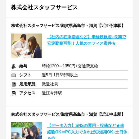
株式会社スタッフサービス
株式会社スタッフサービス/滋賀県高島市・滋賀【近江今津駅】
【社内の在庫管理など】未経験歓迎♪長期で
安定勤務可能！人気のオフィス案件★
給与
時給1200～1350円+交通費支給
シフト
週5日 1日6時間以上
雇用形態
派遣社員
アクセス
近江今津駅
株式会社スタッフサービス/滋賀県高島市・滋賀【近江中庄駅】
【データ入力】SNSの運用・投稿など★未
経験OK⇒PC入力できれば◎短期OK♪土日休
み◎