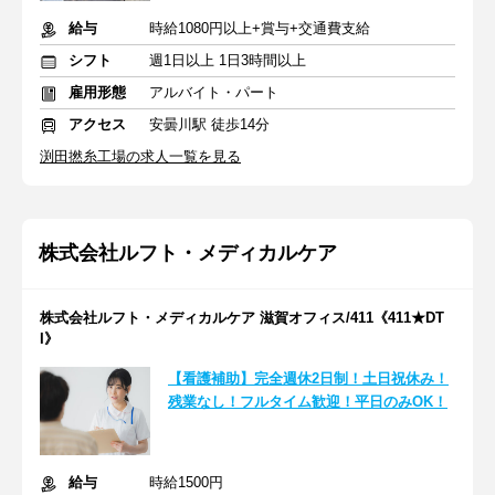
給与
時給1080円以上+賞与+交通費支給
シフト
週1日以上 1日3時間以上
雇用形態
アルバイト・パート
アクセス
安曇川駅 徒歩14分
渕田撚糸工場の求人一覧を見る
株式会社ルフト・メディカルケア
株式会社ルフト・メディカルケア 滋賀オフィス/411《411★DT
I》
【看護補助】完全週休2日制！土日祝休み！
残業なし！フルタイム歓迎！平日のみOK！
給与
時給1500円