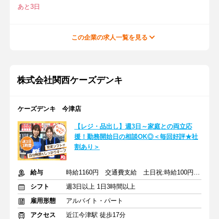
あと3日
この企業の求人一覧を見る
株式会社関西ケーズデンキ
ケーズデンキ 今津店
【レジ・品出し】週3日～家庭との両立応
援！勤務開始日の相談OK◎＜毎回好評★社
割あり＞
給与
時給1160円 交通費支給 土日祝:時給100円UP 交通費支給
シフト
週3日以上 1日3時間以上
雇用形態
アルバイト・パート
アクセス
近江今津駅 徒歩17分