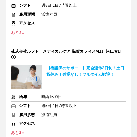
シフト
週5日 1日7時間以上
雇用形態
派遣社員
アクセス
あと3日
株式会社ルフト・メディカルケア 滋賀オフィス/411《411★DI
Q》
【看護師のサポート】完全週休2日制！土日
祝休み！残業なし！フルタイム歓迎！
給与
時給1500円
シフト
週5日 1日7時間以上
雇用形態
派遣社員
アクセス
あと3日