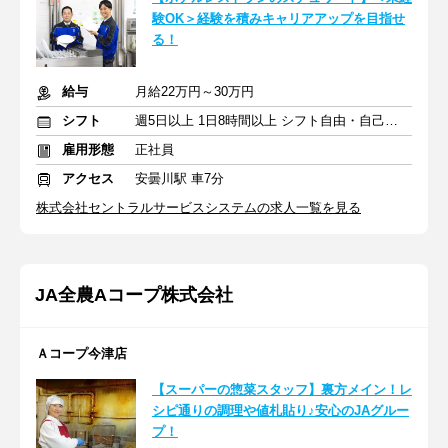
験OK＞経験を積みキャリアアップを目指せ
る！
給与
月給22万円～30万円
シフト
週5日以上 1日8時間以上 シフト自由・自己申告
雇用形態
正社員
アクセス
安曇川駅 車7分
株式会社セントラルサービスシステムの求人一覧を見る
JA全農Aコープ株式会社
Ａコープ今津店
【スーパーの惣菜スタッフ】裏方メイン！レ
シピ通りの調理や値札貼り♪安心のJAグルー
プ！