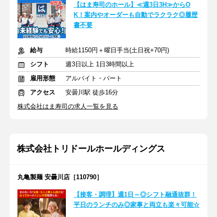
【はま寿司のホール】≪週3日3H≫からO
K！案内やオーダーも自動でラクラク◎履歴
書不要
給与
時給1150円＋曜日手当(土日祝+70円)
シフト
週3日以上 1日3時間以上
雇用形態
アルバイト・パート
アクセス
安曇川駅 徒歩16分
株式会社はま寿司の求人一覧を見る
株式会社トリドールホールディングス
丸亀製麺 安曇川店［110790］
【接客・調理】週1日～◎シフト融通抜群！
平日のランチのみ◎家事と両立も楽々可能☆