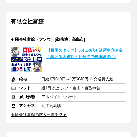
有限会社富綜
有限会社富綜（フソウ）[勤務地：高島市]
【警備スタッフ】50代60代も活躍中◎お金
も稼げる＆運動不足解消で健康維持に♪
給与
日給1万640円～1万6640円 ※交通費支給
シフト
週1日以上 シフト自由・自己申告
雇用形態
アルバイト・パート
アクセス
近江高島駅
有限会社富綜の求人一覧を見る