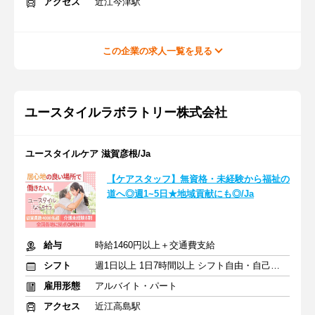
アクセス
近江今津駅
この企業の求人一覧を見る
ユースタイルラボラトリー株式会社
ユースタイルケア 滋賀彦根/Ja
【ケアスタッフ】無資格・未経験から福祉の
道へ◎週1~5日★地域貢献にも◎/Ja
給与
時給1460円以上＋交通費支給
シフト
週1日以上 1日7時間以上 シフト自由・自己申告
雇用形態
アルバイト・パート
アクセス
近江高島駅