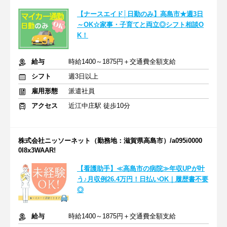
【ナースエイド│日勤のみ】高島市★週3日
～OK☆家事・子育てと両立◎シフト相談O
K！
給与
時給1400～1875円＋交通費全額支給
シフト
週3日以上
雇用形態
派遣社員
アクセス
近江中庄駅 徒歩10分
株式会社ニッソーネット（勤務地：滋賀県高島市）/a095i0000
0I8x3WAAR!
【看護助手】≪高島市の病院≫年収UPが叶
う♪月収例26.4万円！日払いOK｜履歴書不要
◎
給与
時給1400～1875円＋交通費全額支給