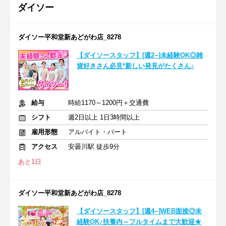
ダイソー
ダイソー平和堂新あどがわ店_8278
【ダイソースタッフ】[週2~]未経験OK◎雑
貨好きさん必見*新しい発見がたくさん♪
給与
時給1170～1200円＋交通費
シフト
週2日以上 1日3時間以上
雇用形態
アルバイト・パート
アクセス
安曇川駅 徒歩9分
あと1日
ダイソー平和堂新あどがわ店_8278
【ダイソースタッフ】[週4~]WEB面接◎未
経験OK♪扶養内～フルタイムまで大歓迎★