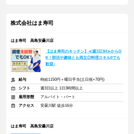
株式会社はま寿司
はま寿司 高島安曇川店
【はま寿司のキッチン】≪週3日3H≫からO
K！部活や趣味とも両立◎料理スキル0でも
歓迎♪
給与
時給1150円＋曜日手当(土日祝+70円)
シフト
週3日以上 1日3時間以上
雇用形態
アルバイト・パート
アクセス
安曇川駅 徒歩16分
はま寿司 高島安曇川店