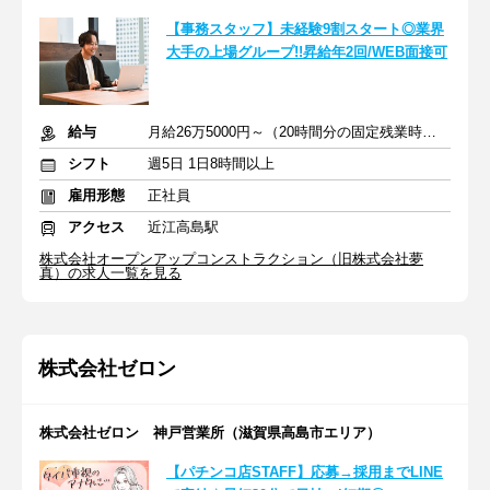
【事務スタッフ】未経験9割スタート◎業界
大手の上場グループ!!昇給年2回/WEB面接可
給与
月給26万5000円～（20時間分の固定残業時間代を含む）
シフト
週5日 1日8時間以上
雇用形態
正社員
アクセス
近江高島駅
株式会社オープンアップコンストラクション（旧株式会社夢
真）の求人一覧を見る
株式会社ゼロン
株式会社ゼロン 神戸営業所（滋賀県高島市エリア）
【パチンコ店STAFF】応募→採用までLINE