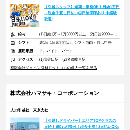
【引越スタッフ】短期・単発OK！日給1万円
→現金手渡し日払い◎日給保障あり!未経験
歓迎♪
給与
(1)日給1万～1万5000円以上 (2)日給9000～9500円以上
シフト
週1日 1日6時間以上 シフト自由・自己申告
雇用形態
アルバイト・パート
アクセス
(1)塩釜口駅 (2)名鉄岐阜駅
有限会社ジョイン引越ドットコムの求人一覧を見る
株式会社ハマサキ・コーポレーション
人力引越社 東京支社
【引越しドライバー】エリアTOPクラスの
日給！週0も相談可！現金手渡し!日払いOK○