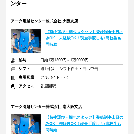
ンター
アーク引越センター株式会社 大阪支店
【荷物運び・梱包スタッフ】登録制◆土日の
みOK！未経験OK！現金手渡しも♪高校生も
同時給
給与
日給1万1300円～1万6000円
シフト
週1日以上 シフト自由・自己申告
雇用形態
アルバイト・パート
アクセス
香里園駅
アーク引越センター株式会社 南大阪支店
【荷物運び・梱包スタッフ】登録制◆土日の
みOK！未経験OK！現金手渡しも♪高校生も
同時給