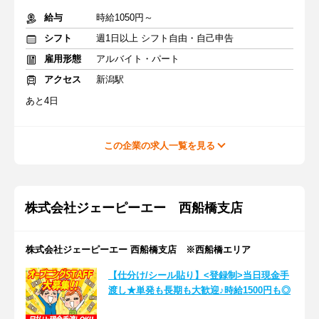
給与
時給1050円～
シフト
週1日以上 シフト自由・自己申告
雇用形態
アルバイト・パート
アクセス
新潟駅
あと4日
この企業の求人一覧を見る
株式会社ジェーピーエー 西船橋支店
株式会社ジェーピーエー 西船橋支店 ※西船橋エリア
【仕分け/シール貼り】<登録制>当日現金手
渡し★単発も長期も大歓迎♪時給1500円も◎