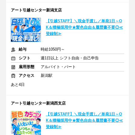
アート引越センター新潟支店
【引越STAFF】＼現金手渡し／単発1日～O
K＆積極採用中★髪色自由＆履歴書不要◎≪
登録制≫
給与
時給1050円～
シフト
週1日以上 シフト自由・自己申告
雇用形態
アルバイト・パート
アクセス
新潟駅
あと4日
アート引越センター新潟西支店
【引越STAFF】＼現金手渡し／単発1日～O
K＆積極採用中★髪色自由＆履歴書不要◎≪
登録制≫