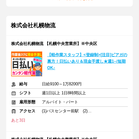
株式会社札幌物流
株式会社札幌物流 【札幌中央営業所】※中央区
【軽作業スタッフ】<登録制>[注目]ビアガの
裏方！日払いあり＆現金手渡し★週1~/短期
OK♪
給与
日給9100～1万8200円
シフト
週1日以上 1日8時間以上
雇用形態
アルバイト・パート
アクセス
(1)バスセンター前駅 (2)さっぽろ駅
あと3日