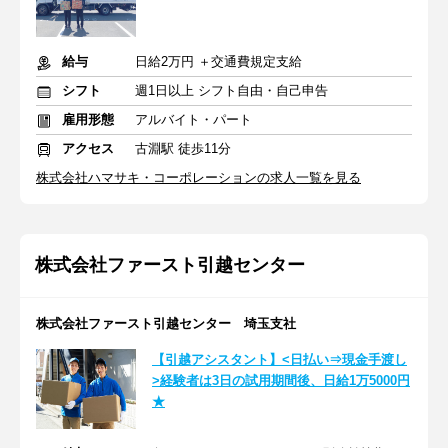
給与
日給2万円 ＋交通費規定支給
シフト
週1日以上 シフト自由・自己申告
雇用形態
アルバイト・パート
アクセス
古淵駅 徒歩11分
株式会社ハマサキ・コーポレーションの求人一覧を見る
株式会社ファースト引越センター
株式会社ファースト引越センター 埼玉支社
【引越アシスタント】<日払い⇒現金手渡し
>経験者は3日の試用期間後、日給1万5000円
★