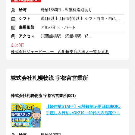
給与
時給1350円～※無料送迎あり
シフト
週1日以上 1日4時間以上 シフト自由・自己申告
雇用形態
アルバイト・パート
アクセス
(1)西船橋駅 (2)船橋駅 (3)千葉駅
あと3日
株式会社ジェーピーエー 西船橋支店の求人一覧を見る
株式会社札幌物流 宇都宮営業所
株式会社札幌物流 宇都宮営業所(001)
【軽作業STAFF】≪登録制≫即日勤務OK♪
手渡し＆日払いOK!10～40代の方活躍中！
給与
日給9100円～