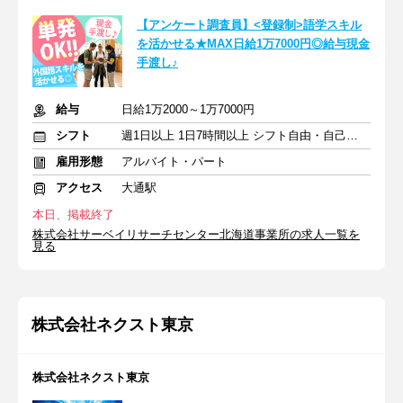
【アンケート調査員】<登録制>語学スキル
を活かせる★MAX日給1万7000円◎給与現金
手渡し♪
給与
日給1万2000～1万7000円
シフト
週1日以上 1日7時間以上 シフト自由・自己申告
雇用形態
アルバイト・パート
アクセス
大通駅
本日、掲載終了
株式会社サーベイリサーチセンター北海道事業所の求人一覧を
見る
株式会社ネクスト東京
株式会社ネクスト東京