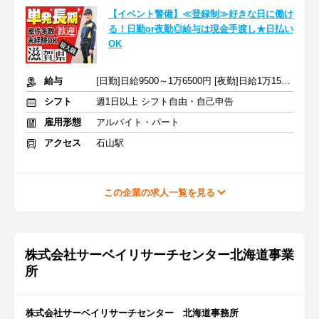
【イベント警備】≪登録制≫好きな日に働け
る！日勤or夜勤◎給与は現金手渡し★日払い
OK
給与
[日勤]日給9500～1万6500円 [夜勤]日給1万1500～1万9500円
シフト
週1日以上 シフト自由・自己申告
雇用形態
アルバイト・パート
アクセス
石山駅
この企業の求人一覧を見る
株式会社サーベイリサーチセンター北海道事業
所
株式会社サーベイリサーチセンター 北海道事務所