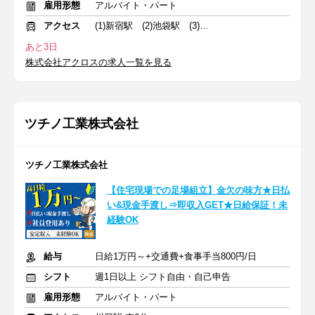
雇用形態
アルバイト・パート
アクセス
(1)新宿駅 (2)池袋駅 (3)渋谷駅
あと3日
株式会社アクロスの求人一覧を見る
ツチノ工業株式会社
ツチノ工業株式会社
【住宅現場での足場組立】金欠の味方★日払
い&現金手渡し⇒即収入GET★日給保証！未
経験OK
給与
日給1万円～+交通費+食事手当800円/日
シフト
週1日以上 シフト自由・自己申告
雇用形態
アルバイト・パート