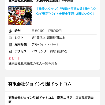
株式会社札幌物流 【札幌中央営業所】※中央区
【作業スタッフ】登録制*長期＆週4日からO
Kの"安定"バイト★現金手渡し/日払いOK！
給与
日給9100～1万8200円
シフト
週4日以上 1日8時間以上
雇用形態
アルバイト・パート
アクセス
バスセンター前駅 徒歩5分
あと3日
株式会社札幌物流の求人一覧を見る
有限会社ジョイン引越ドットコム
有限会社ジョイン引越ドットコム 勤務エリア：名古屋市天白
区