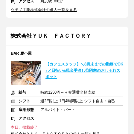
アクセス
川尻駅 車6分
ツチノ工業株式会社の求人一覧を見る
株式会社ＹＵＫ ＦＡＣＴＯＲＹ
BAR 鹿小屋
【カフェスタッフ】＼8月末までの勤務でOK
♪／日払い&現金手渡し◎阿寒のおしゃれス
ポット
給与
時給1250円～＋交通費全額支給
シフト
週2日以上 1日4時間以上 シフト自由・自己申告
雇用形態
アルバイト・パート
アクセス
本日、掲載終了
株式会社ＹＵＫ ＦＡＣＴＯＲＹの求人一覧を見る