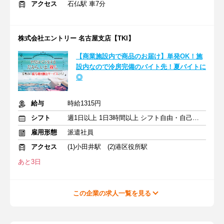
アクセス
石仏駅 車7分
株式会社エントリー 名古屋支店【TKI】
【商業施設内で商品のお届け】単発OK！施
設内なので冷房完備のバイト先！夏バイトに
◎
給与
時給1315円
シフト
週1日以上 1日3時間以上 シフト自由・自己申告
雇用形態
派遣社員
アクセス
(1)小田井駅 (2)港区役所駅
あと3日
この企業の求人一覧を見る