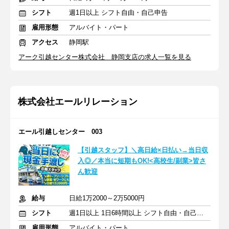
シフト
週1日以上 シフト自由・自己申告
雇用形態
アルバイト・パート
アクセス
静岡駅
アーク引越センター株式会社 静岡支店の求人一覧を見る
株式会社エールリレーション
エール引越しセンター 003
【引越スタッフ】＼高日給×日払い→当日収
入◎／本当に短期もOK!<高校生/副業>皆さ
ん歓迎
給与
日給1万2000～2万5000円
シフト
週1日以上 1日6時間以上 シフト自由・自己申告
雇用形態
アルバイト・パート