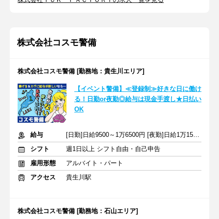
株式会社コスモ警備
株式会社コスモ警備 [勤務地：貴生川エリア]
【イベント警備】≪登録制≫好きな日に働け
る！日勤or夜勤◎給与は現金手渡し★日払い
OK
給与
[日勤]日給9500～1万6500円 [夜勤]日給1万1500～1万9500円
シフト
週1日以上 シフト自由・自己申告
雇用形態
アルバイト・パート
アクセス
貴生川駅
株式会社コスモ警備 [勤務地：石山エリア]