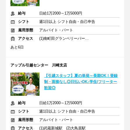
給与
日給1万2000～1万5000円
シフト
週1日以上 シフト自由・自己申告
雇用形態
アルバイト・パート
アクセス
(1)南町田グランベリーパーク駅 (2)小机駅
あと6日
アップル引越センター 川崎支店
【引越スタッフ】夏の単発～長期OK！登録
制・面接なし◎日払いOK♪学生/フリーター
歓迎◎
給与
日給1万2000～1万5000円
シフト
週1日以上 シフト自由・自己申告
雇用形態
アルバイト・パート
アクセス
(1)武蔵新城駅 (2)大鳥居駅