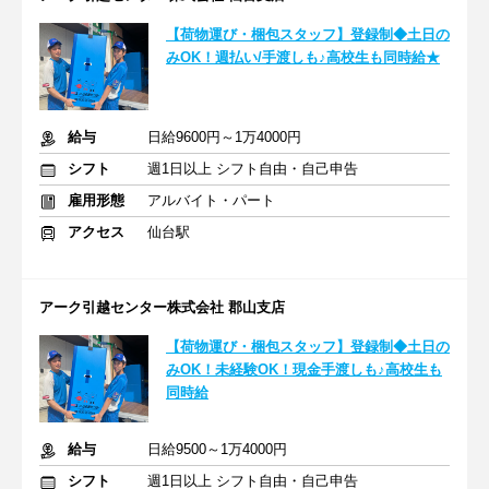
【荷物運び・梱包スタッフ】登録制◆土日の
みOK！週払い/手渡しも♪高校生も同時給★
給与
日給9600円～1万4000円
シフト
週1日以上 シフト自由・自己申告
雇用形態
アルバイト・パート
アクセス
仙台駅
アーク引越センター株式会社 郡山支店
【荷物運び・梱包スタッフ】登録制◆土日の
みOK！未経験OK！現金手渡しも♪高校生も
同時給
給与
日給9500～1万4000円
シフト
週1日以上 シフト自由・自己申告