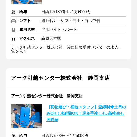
給与
日給1万1300円～1万6000円
シフト
週1日以上 シフト自由・自己申告
雇用形態
アルバイト・パート
アクセス
萩原天神駅
アーク引越センター株式会社 関西情報受付センターの求人一
覧を見る
アーク引越センター株式会社 静岡支店
アーク引越センター株式会社 静岡支店
【荷物運び・梱包スタッフ】登録制◆土日の
みOK！未経験OK！現金手渡しも♪高校生も
同時給
給与
日給1万500円～1万5000円