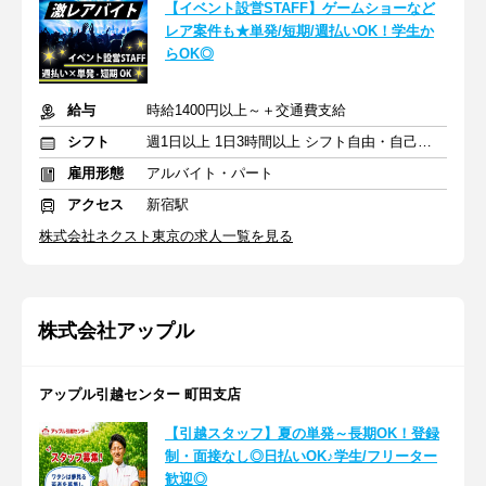
【イベント設営STAFF】ゲームショーなど
レア案件も★単発/短期/週払いOK！学生か
らOK◎
給与
時給1400円以上～＋交通費支給
シフト
週1日以上 1日3時間以上 シフト自由・自己申告
雇用形態
アルバイト・パート
アクセス
新宿駅
株式会社ネクスト東京の求人一覧を見る
株式会社アップル
アップル引越センター 町田支店
【引越スタッフ】夏の単発～長期OK！登録
制・面接なし◎日払いOK♪学生/フリーター
歓迎◎