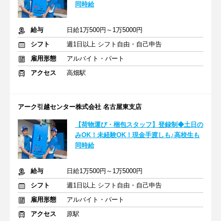
同時給
給与
日給1万500円～1万5000円
シフト
週1日以上 シフト自由・自己申告
雇用形態
アルバイト・パート
アクセス
高畑駅
アーク引越センター株式会社 名古屋東支店
【荷物運び・梱包スタッフ】登録制◆土日の
みOK！未経験OK！現金手渡しも♪高校生も
同時給
給与
日給1万500円～1万5000円
シフト
週1日以上 シフト自由・自己申告
雇用形態
アルバイト・パート
アクセス
原駅