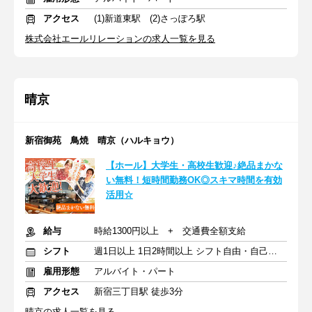
アクセス
(1)新道東駅 (2)さっぽろ駅
株式会社エールリレーションの求人一覧を見る
晴京
新宿御苑 鳥焼 晴京（ハルキョウ）
【ホール】大学生・高校生歓迎♪絶品まかな
い無料！短時間勤務OK◎スキマ時間を有効
活用☆
給与
時給1300円以上 + 交通費全額支給
シフト
週1日以上 1日2時間以上 シフト自由・自己申告
雇用形態
アルバイト・パート
アクセス
新宿三丁目駅 徒歩3分
晴京の求人一覧を見る