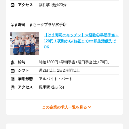
アクセス
福住駅 徒歩20分
はま寿司 まち～クプラザ尻手店
【はま寿司のキッチン】未経験◎早朝手当＋
120円！夜勤から/お昼までetc私生活優先で
OK
給与
時給1300円+早朝手当+曜日手当(土+70円、日祝+100円)
シフト
週2日以上 1日2時間以上
雇用形態
アルバイト・パート
アクセス
尻手駅 徒歩6分
この企業の求人一覧を見る