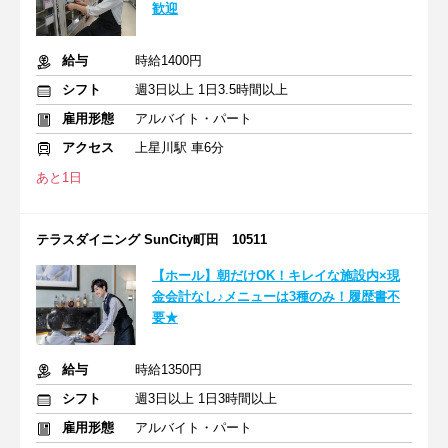
歓迎
給与
時給1400円
シフト
週3日以上 1日3.5時間以上
雇用形態
アルバイト・パート
アクセス
上星川駅 車6分
あと1日
テラスダイニング SunCity町田 10511
【ホール】朝だけOK！キレイな施設内×現
金会計なし♪メニューは3種のみ！履歴書不
要★
給与
時給1350円
シフト
週3日以上 1日3時間以上
雇用形態
アルバイト・パート