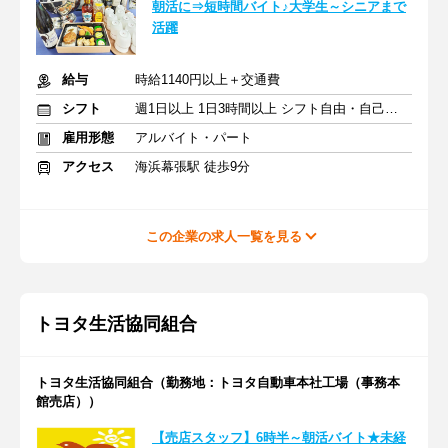
朝活に⇒短時間バイト♪大学生～シニアまで
活躍
給与
時給1140円以上＋交通費
シフト
週1日以上 1日3時間以上 シフト自由・自己申告
雇用形態
アルバイト・パート
アクセス
海浜幕張駅 徒歩9分
この企業の求人一覧を見る
トヨタ生活協同組合
トヨタ生活協同組合（勤務地：トヨタ自動車本社工場（事務本
館売店））
【売店スタッフ】6時半～朝活バイト★未経