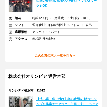
の朝の短時間♪配膳や片付けメイン◎Wワー
クもOK
給与
時給1200円～＋交通費 ※土日祝＋100円
シフト
週1日以上 1日3時間以上 シフト自由・自己申告
雇用形態
アルバイト・パート
アクセス
若松駅 徒歩15分
この企業の求人一覧を見る
株式会社オリンピア 運営本部
サンシティ横浜南 11012
【洗い場・盛り付け】朝の時間を有効に♪シ
ンプル作業でラクラク！主婦（夫）・シニア