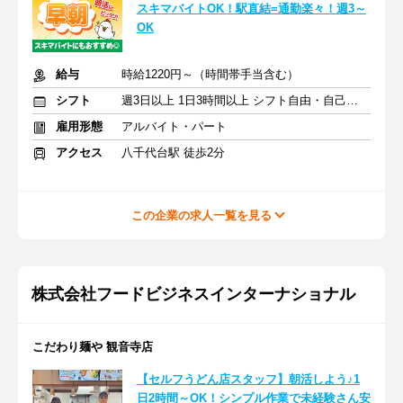
スキマバイトOK！駅直結=通勤楽々！週3～
OK
給与
時給1220円～（時間帯手当含む）
シフト
週3日以上 1日3時間以上 シフト自由・自己申告
雇用形態
アルバイト・パート
アクセス
八千代台駅 徒歩2分
この企業の求人一覧を見る
株式会社フードビジネスインターナショナル
こだわり麺や 観音寺店
【セルフうどん店スタッフ】朝活しよう♪1
日2時間～OK！シンプル作業で未経験さん安