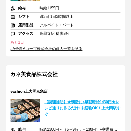
給与
時給1155円
シフト
週3日 1日3時間以上
雇用形態
アルバイト・パート
アクセス
高蔵寺駅 徒歩2分
あと1日
JA全農Aコープ株式会社の求人一覧を見る
カネ美食品株式会社
eashion上大岡京急店
【調理補助】★朝活に♪早朝時給1430円★レ
シピ通りに作るだけ♪未経験OK！上大岡駅す
ぐ
給与
時給1300円～（6～9時：＋130円）+交通費支給