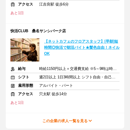
アクセス
江吉良駅 徒歩6分
あと1日
快活CLUB 桑名サンシパーク店
【ネットカフェのフロアスタッフ】[早朝]短
時間◎快活で朝活バイト★髪色自由！ネイル
OK
給与
時給1150円以上＋交通費支給 ※5～9時は時給1200円
シフト
週2日以上 1日3時間以上 シフト自由・自己申告
雇用形態
アルバイト・パート
アクセス
穴太駅 徒歩14分
あと1日
この企業の求人一覧を見る