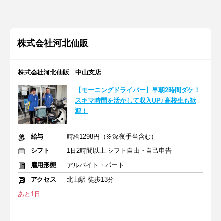
株式会社河北仙販
株式会社河北仙販 中山支店
【モーニングドライバー】早朝2時間ダケ！
スキマ時間を活かして収入UP♪高校生も歓
迎！
給与
時給1298円（※深夜手当含む）
シフト
1日2時間以上 シフト自由・自己申告
雇用形態
アルバイト・パート
アクセス
北山駅 徒歩13分
あと1日