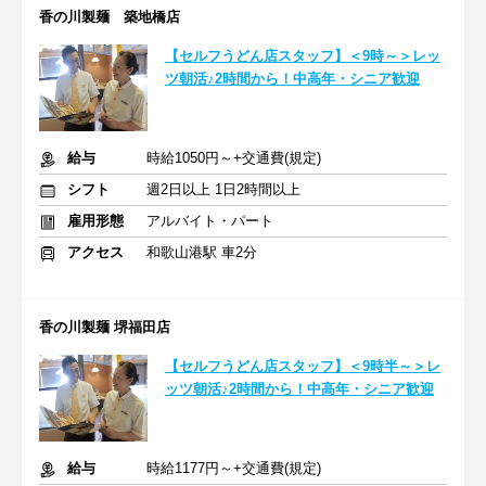
香の川製麺 築地橋店
【セルフうどん店スタッフ】＜9時～＞レッ
ツ朝活♪2時間から！中高年・シニア歓迎
給与
時給1050円～+交通費(規定)
シフト
週2日以上 1日2時間以上
雇用形態
アルバイト・パート
アクセス
和歌山港駅 車2分
香の川製麺 堺福田店
【セルフうどん店スタッフ】＜9時半～＞レ
ッツ朝活♪2時間から！中高年・シニア歓迎
給与
時給1177円～+交通費(規定)