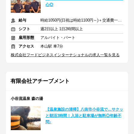
心◎
給与
時給1050円(日祝は時給1100円～)＋交通費一部支給
シフト
週2日以上 1日2時間以上
雇用形態
アルバイト・パート
アクセス
本山駅 車7分
株式会社フードビジネスインターナショナルの求人一覧を見る
有限会社アチーブメント
小谷流温泉 森の湯
【温泉施設の清掃】八街市小谷流で…サクッ
と朝活3時間！入浴と駐車場が無料◎年齢不
問♪