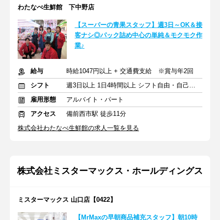
わたなべ生鮮館 下中野店
【スーパーの青果スタッフ】週3日～OK＆接
客ナシ◎パック詰め中心の単純＆モクモク作
業♪
給与
時給1047円以上 + 交通費支給 ※賞与年2回
シフト
週3日以上 1日4時間以上 シフト自由・自己申告
雇用形態
アルバイト・パート
アクセス
備前西市駅 徒歩11分
株式会社わたなべ生鮮館の求人一覧を見る
株式会社ミスターマックス・ホールディングス
ミスターマックス 山口店【0422】
【MrMaxの早朝商品補充スタッフ】朝10時