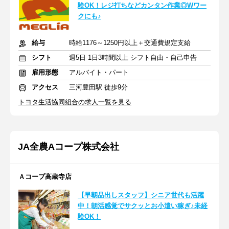
験OK！レジ打ちなどカンタン作業◎Wワー
クにも♪
給与
時給1176～1250円以上＋交通費規定支給
シフト
週5日 1日3時間以上 シフト自由・自己申告
雇用形態
アルバイト・パート
アクセス
三河豊田駅 徒歩9分
トヨタ生活協同組合の求人一覧を見る
JA全農Aコープ株式会社
Ａコープ高蔵寺店
【早朝品出しスタッフ】シニア世代も活躍
中！朝活感覚でサクッとお小遣い稼ぎ♪未経
験OK！