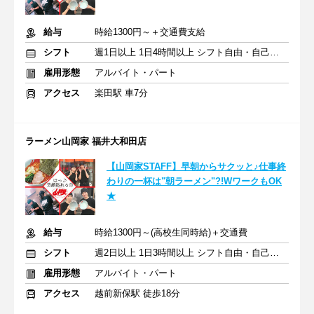
給与
時給1300円～＋交通費支給
シフト
週1日以上 1日4時間以上 シフト自由・自己申告
雇用形態
アルバイト・パート
アクセス
楽田駅 車7分
ラーメン山岡家 福井大和田店
【山岡家STAFF】早朝からサクッと♪仕事終
わりの一杯は"朝ラーメン"?!WワークもOK
★
給与
時給1300円～(高校生同時給)＋交通費
シフト
週2日以上 1日3時間以上 シフト自由・自己申告
雇用形態
アルバイト・パート
アクセス
越前新保駅 徒歩18分