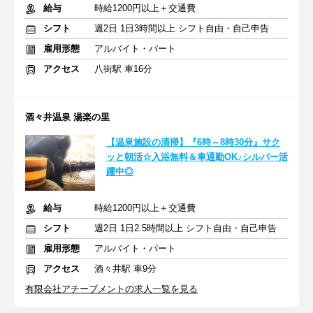
給与
時給1200円以上＋交通費
シフト
週2日 1日3時間以上 シフト自由・自己申告
雇用形態
アルバイト・パート
アクセス
八街駅 車16分
酒々井温泉 湯楽の里
【温泉施設の清掃】『6時～8時30分』サク
ッと朝活☆入浴無料＆車通勤OK♪シルバー活
躍中◎
給与
時給1200円以上＋交通費
シフト
週2日 1日2.5時間以上 シフト自由・自己申告
雇用形態
アルバイト・パート
アクセス
酒々井駅 車9分
有限会社アチーブメントの求人一覧を見る