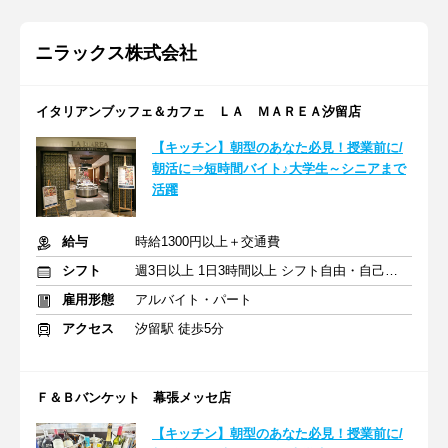
ニラックス株式会社
イタリアンブッフェ＆カフェ ＬＡ ＭＡＲＥＡ汐留店
【キッチン】朝型のあなた必見！授業前に/
朝活に⇒短時間バイト♪大学生～シニアまで
活躍
給与
時給1300円以上＋交通費
シフト
週3日以上 1日3時間以上 シフト自由・自己申告
雇用形態
アルバイト・パート
アクセス
汐留駅 徒歩5分
Ｆ＆Ｂバンケット 幕張メッセ店
【キッチン】朝型のあなた必見！授業前に/