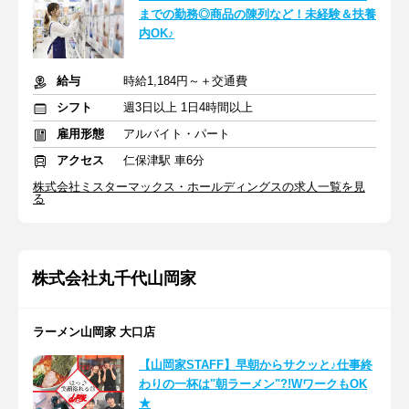
までの勤務◎商品の陳列など！未経験＆扶養
内OK♪
給与
時給1,184円～＋交通費
シフト
週3日以上 1日4時間以上
雇用形態
アルバイト・パート
アクセス
仁保津駅 車6分
株式会社ミスターマックス・ホールディングスの求人一覧を見
る
株式会社丸千代山岡家
ラーメン山岡家 大口店
【山岡家STAFF】早朝からサクッと♪仕事終
わりの一杯は"朝ラーメン"?!WワークもOK
★