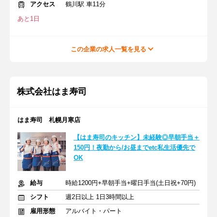
アクセス
鶴川駅 車11分
あと1日
この企業の求人一覧を見る
株式会社はま寿司
はま寿司 札幌月寒店
【はま寿司のキッチン】未経験◎早朝手当＋
150円！夜勤から/お昼までetc私生活優先で
OK
給与
時給1200円+早朝手当+曜日手当(土日祝+70円)
シフト
週2日以上 1日3時間以上
雇用形態
アルバイト・パート