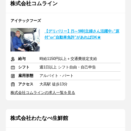
株式会社コムライン
アイテックフーズ
【デリバリー】[5～9時]主婦さん活躍中♪"原
付"or"自動車免許"があればOK★
給与
時給1150円以上＋交通費規定支給
シフト
週1日以上 シフト自由・自己申告
雇用形態
アルバイト・パート
アクセス
大高駅 徒歩13分
株式会社コムラインの求人一覧を見る
株式会社わたなべ生鮮館