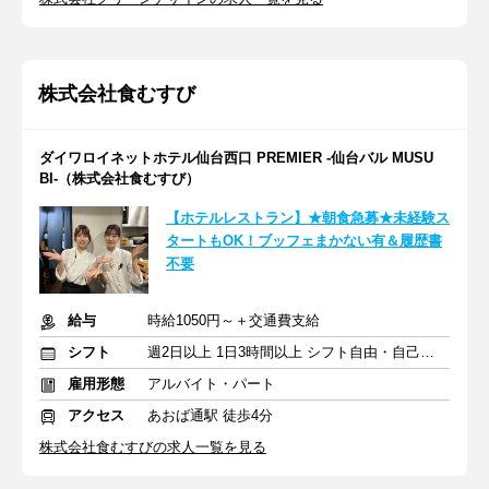
株式会社食むすび
ダイワロイネットホテル仙台西口 PREMIER -仙台バル MUSU
BI-（株式会社食むすび）
【ホテルレストラン】★朝食急募★未経験ス
タートもOK！ブッフェまかない有＆履歴書
不要
給与
時給1050円～＋交通費支給
シフト
週2日以上 1日3時間以上 シフト自由・自己申告
雇用形態
アルバイト・パート
アクセス
あおば通駅 徒歩4分
株式会社食むすびの求人一覧を見る