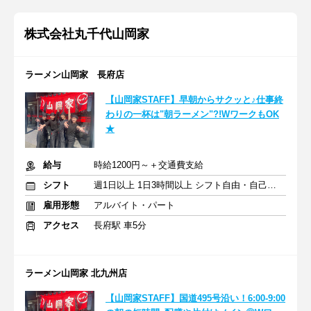
株式会社丸千代山岡家
ラーメン山岡家 長府店
【山岡家STAFF】早朝からサクッと♪仕事終
わりの一杯は"朝ラーメン"?!WワークもOK
★
給与
時給1200円～＋交通費支給
シフト
週1日以上 1日3時間以上 シフト自由・自己申告
雇用形態
アルバイト・パート
アクセス
長府駅 車5分
ラーメン山岡家 北九州店
【山岡家STAFF】国道495号沿い！6:00-9:00