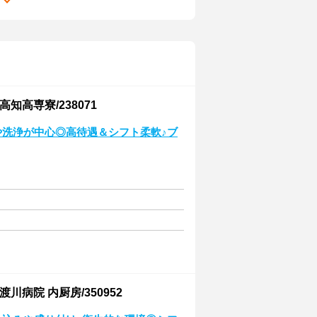
る
高専寮/238071
や洗浄が中心◎高待遇＆シフト柔軟♪ブ
病院 内厨房/350952