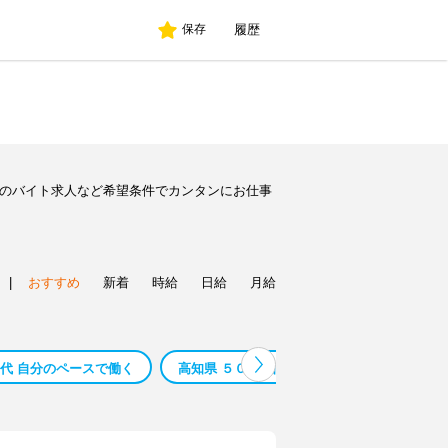
履歴
保存
別のバイト求人など希望条件でカンタンにお仕事
|
おすすめ
新着
時給
日給
月給
０代 自分のペースで働く
高知県 ５０代 自分のペースで働く
高