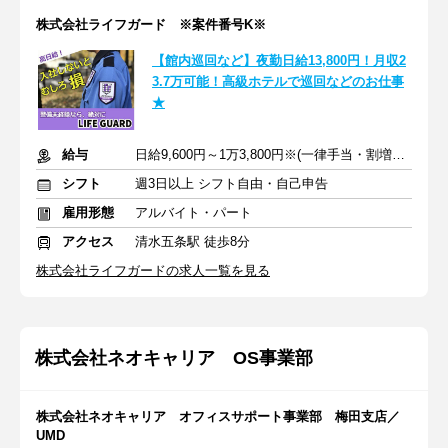
株式会社ライフガード ※案件番号K※
【館内巡回など】夜勤日給13,800円！月収2
3.7万可能！高級ホテルで巡回などのお仕事
★
給与
日給9,600円～1万3,800円※(一律手当・割増を含む)
シフト
週3日以上 シフト自由・自己申告
雇用形態
アルバイト・パート
アクセス
清水五条駅 徒歩8分
株式会社ライフガードの求人一覧を見る
株式会社ネオキャリア OS事業部
株式会社ネオキャリア オフィスサポート事業部 梅田支店／
UMD