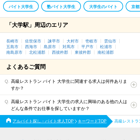
バイト大学生
塾バイト大学生
大学生のバイト
京都
「大学駅」周辺のエリア
長崎市
佐世保市
諫早市
大村市
壱岐市
雲仙市
五島市
西海市
島原市
対馬市
平戸市
松浦市
南島原市
北松浦郡
西彼杵郡
東彼杵郡
南松浦郡
よくあるご質問
高級レストラン バイト 大学生に関連する求人は何件ありま
すか？
高級レストラン バイト 大学生の求人に興味のある他の人は
どんな条件でお仕事を探していますか？
アルバイト探し・バイト求人TOP
キーワードTOP
高級レストラ