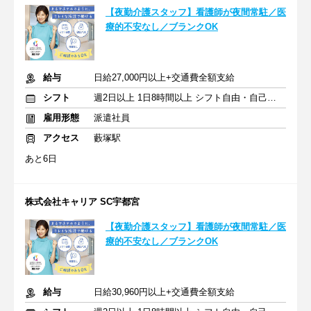
【夜勤介護スタッフ】看護師が夜間常駐／医
療的不安なし／ブランクOK
給与
日給27,000円以上+交通費全額支給
シフト
週2日以上 1日8時間以上 シフト自由・自己申告
雇用形態
派遣社員
アクセス
藪塚駅
あと6日
株式会社キャリア SC宇都宮
【夜勤介護スタッフ】看護師が夜間常駐／医
療的不安なし／ブランクOK
給与
日給30,960円以上+交通費全額支給