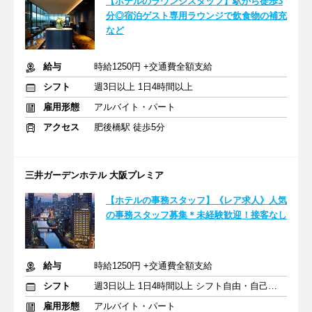
【ホテルのラウンジスタッフ】駅から徒歩3
分◎宿泊ゲスト専用ラウンジで飲食物の補充
など
給与
時給1250円 +交通費全額支給
シフト
週3日以上 1日4時間以上
雇用形態
アルバイト・パート
アクセス
肥後橋駅 徒歩5分
三井ガーデンホテル 大阪プレミア
【ホテルの事務スタッフ】《レア求人》人気
の事務スタッフ募集＊未経験歓迎！接客なし
給与
時給1250円 +交通費全額支給
シフト
週3日以上 1日4時間以上 シフト自由・自己申告
雇用形態
アルバイト・パート