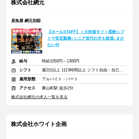
株式会社網元
居魚屋 網元別邸
【ホールSTAFF】＜大街道すぐ＞柔軟シフ
トで安定勤務♪シニア世代の方も歓迎♪まか
ない付
給与
時給1050円～1300円
シフト
週2日以上 1日3時間以上 シフト自由・自己申告
雇用形態
アルバイト・パート
アクセス
勝山町駅 徒歩2分
株式会社網元の求人一覧を見る
株式会社ホワイト企画