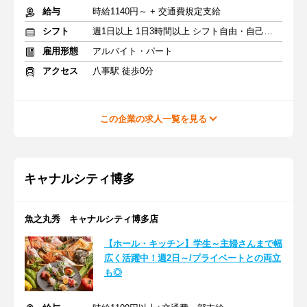
給与
時給1140円～ + 交通費規定支給
シフト
週1日以上 1日3時間以上 シフト自由・自己申告
雇用形態
アルバイト・パート
アクセス
八事駅 徒歩0分
この企業の求人一覧を見る
キャナルシティ博多
魚之丸秀 キャナルシティ博多店
【ホール・キッチン】学生～主婦さんまで幅
広く活躍中！週2日～/プライベートとの両立
も◎