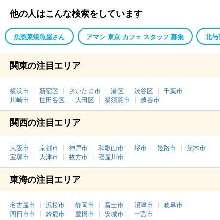
他の人はこんな検索をしています
魚惣菜焼魚屋さん
アマン 東京 カフェ スタッフ 募集
北与
関東の注目エリア
横浜市
新宿区
さいたま市
港区
渋谷区
千葉市
川崎市
世田谷区
大田区
横須賀市
越谷市
関西の注目エリア
大阪市
京都市
神戸市
和歌山市
堺市
姫路市
茨木市
宝塚市
大津市
枚方市
寝屋川市
東海の注目エリア
名古屋市
浜松市
静岡市
富士市
沼津市
岐阜市
四日市市
鈴鹿市
豊橋市
安城市
一宮市