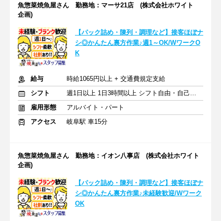
魚惣菜焼魚屋さん 勤務地：マーサ21店 (株式会社ホワイト
企画)
【パック詰め・陳列・調理など】接客ほぼナ
シ◎かんたん裏方作業♪週1～OK/WワークO
K
給与
時給1065円以上 + 交通費規定支給
シフト
週1日以上 1日3時間以上 シフト自由・自己申告
雇用形態
アルバイト・パート
アクセス
岐阜駅 車15分
魚惣菜焼魚屋さん 勤務地：イオン八事店 (株式会社ホワイト
企画)
【パック詰め・陳列・調理など】接客ほぼナ
シ◎かんたん裏方作業♪未経験歓迎/Wワーク
OK