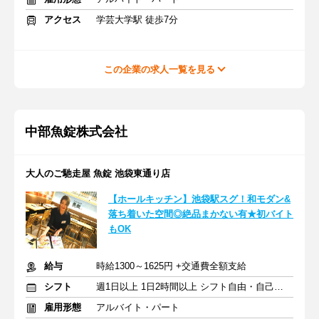
アクセス
学芸大学駅 徒歩7分
この企業の求人一覧を見る
中部魚錠株式会社
大人のご馳走屋 魚錠 池袋東通り店
【ホールキッチン】池袋駅スグ！和モダン&
落ち着いた空間◎絶品まかない有★初バイト
もOK
給与
時給1300～1625円 +交通費全額支給
シフト
週1日以上 1日2時間以上 シフト自由・自己申告
雇用形態
アルバイト・パート