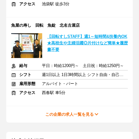
アクセス
池袋駅 徒歩3分
魚屋の寿し 回転 魚錠 北名古屋店
【回転すしSTAFF】週1～短時間&扶養内OK
★高校生や主婦活躍◎片付けなど簡単★履歴
書不要
給与
平日：時給1200円～ 土日祝：時給1250円～
シフト
週1日以上 1日3時間以上 シフト自由・自己申告
雇用形態
アルバイト・パート
アクセス
西春駅 車5分
この企業の求人一覧を見る