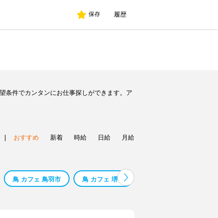
履歴
保存
希望条件でカンタンにお仕事探しができます。ア
|
おすすめ
新着
時給
日給
月給
鳥 カフェ 鳥羽市
鳥 カフェ 堺市
鳥 カフェ 津市
鳥