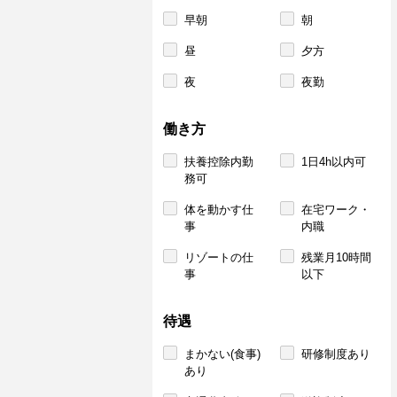
早朝
朝
昼
夕方
夜
夜勤
働き方
扶養控除内勤
1日4h以内可
務可
体を動かす仕
在宅ワーク・
事
内職
リゾートの仕
残業月10時間
事
以下
待遇
まかない(食事)
研修制度あり
あり