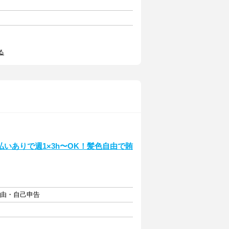
る
いありで週1×3h〜OK！髪色自由で賄
自由・自己申告