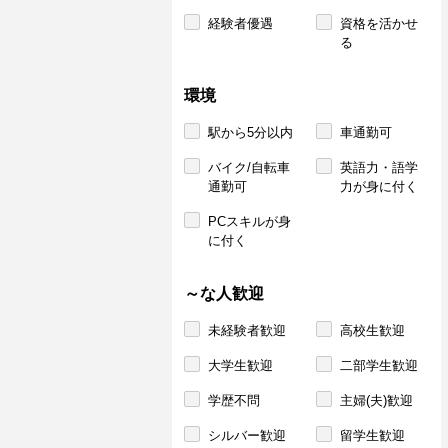
経験者優遇
資格を活かせ
る
環境
駅から5分以内
車通勤可
バイク/自転車
英語力・語学
通勤可
力が身に付く
PCスキルが身
に付く
～な人歓迎
未経験者歓迎
高校生歓迎
大学生歓迎
二部学生歓迎
学歴不問
主婦(夫)歓迎
シルバー歓迎
留学生歓迎