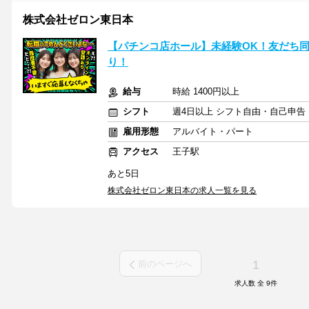
株式会社ゼロン東日本
【パチンコ店ホール】未経験OK！友だち
り！
給与
時給 1400円以上
シフト
週4日以上 シフト自由・自己申告
雇用形態
アルバイト・パート
アクセス
王子駅
あと5日
株式会社ゼロン東日本の求人一覧を見る
1
前のページへ
求人数 全
9
件