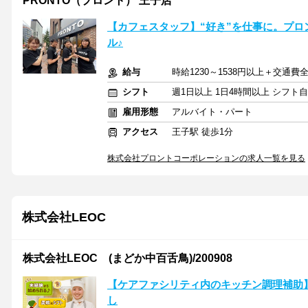
PRONTO（プロント） 王子店
【カフェスタッフ】“好き”を仕事に。プ
ル♪
給与
時給1230～1538円以上＋交通費
シフト
週1日以上 1日4時間以上 シフト
雇用形態
アルバイト・パート
アクセス
王子駅 徒歩1分
株式会社プロントコーポレーションの求人一覧を見る
株式会社LEOC
株式会社LEOC (まどか中百舌鳥)/200908
【ケアファシリティ内のキッチン調理補助
し