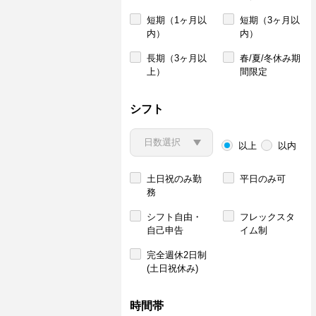
短期（1ヶ月以
短期（3ヶ月以
内）
内）
長期（3ヶ月以
春/夏/冬休み期
上）
間限定
シフト
以上
以内
土日祝のみ勤
平日のみ可
務
シフト自由・
フレックスタ
自己申告
イム制
完全週休2日制
(土日祝休み)
時間帯