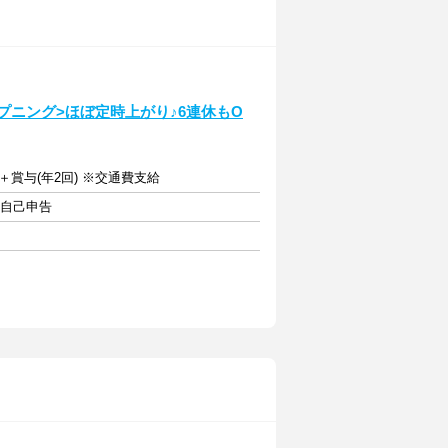
プニング>ほぼ定時上がり♪6連休もO
賞与(年2回) ※交通費支給
・自己申告