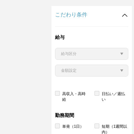
こだわり条件
給与
高収入・高時
日払い／週払
給
い
勤務期間
単発（1日）
短期（1週間以
内）