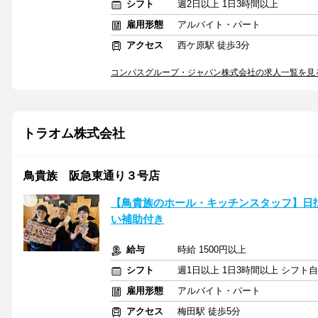
シフト
週2日以上 1日3時間以上
雇用形態
アルバイト・パート
アクセス
西ケ原駅 徒歩3分
コンパスグループ・ジャパン株式会社の求人一覧を見
トラオム株式会社
鳥貴族 阪急東通り３号店
【鳥貴族のホール・キッチンスタッフ】日払
い補助付き
給与
時給 1500円以上
シフト
週1日以上 1日3時間以上 シフト
雇用形態
アルバイト・パート
アクセス
梅田駅 徒歩5分