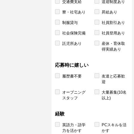
交通費支給
送迎制度あり
寮・社宅あり
昇給あり
制服貸与
社員割引あり
社会保険完備
社員登用あり
託児所あり
産休・育休取
得実績あり
応募時に嬉しい
履歴書不要
友達と応募歓
迎
オープニング
大量募集(10名
スタッフ
以上)
経験
英語力・語学
PCスキルを活
力を活かす
かす