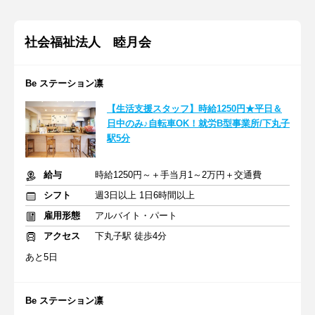
社会福祉法人 睦月会
Be ステーション凛
【生活支援スタッフ】時給1250円★平日＆
日中のみ♪自転車OK！就労B型事業所/下丸子
駅5分
給与
時給1250円～＋手当月1～2万円＋交通費
シフト
週3日以上 1日6時間以上
雇用形態
アルバイト・パート
アクセス
下丸子駅 徒歩4分
あと5日
Be ステーション凛