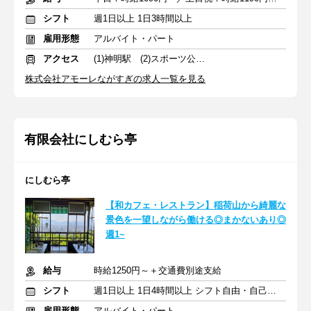
シフト
週1日以上 1日3時間以上
雇用形態
アルバイト・パート
アクセス
(1)神明駅 (2)スポーツ公園駅
株式会社アモーレながすぎの求人一覧を見る
有限会社にしむら亭
にしむら亭
【和カフェ・レストラン】稲荷山から綺麗な
景色を一望しながら働ける◎まかないあり◎
週1~
給与
時給1250円～＋交通費別途支給
シフト
週1日以上 1日4時間以上 シフト自由・自己申告
雇用形態
アルバイト・パート