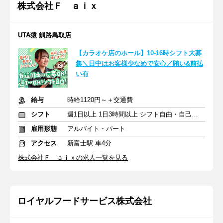
株式会社Ｆ ａｉｘ
UTA猿 釧路鳥取店
【カラオケ店のホール】10-16時シフト大募
集＼日中はお客様少なめで安心／賄い&前払
い有
給与
時給1120円～＋交通費
シフト
週1日以上 1日3時間以上 シフト自由・自己申告
雇用形態
アルバイト・パート
アクセス
新富士駅 車4分
株式会社Ｆ ａｉｘの求人一覧を見る
ロイヤルフードサービス株式会社