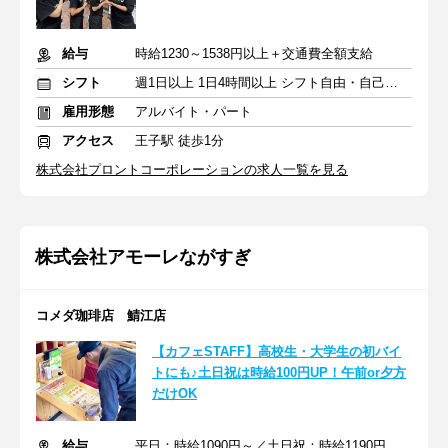
給与
時給1230～1538円以上＋交通費全額支給
シフト
週1日以上 1日4時間以上 シフト自由・自己申告
雇用形態
アルバイト・パート
アクセス
王子駅 徒歩1分
株式会社プロントコーポレーションの求人一覧を見る
株式会社アモーレながすぎ
コメダ珈琲店 鯖江店
【カフェSTAFF】高校生・大学生の初バイ
トにも♪土日祝は時給100円UP！午前or夕方
だけOK
給与
平日：時給1090円～／土日祝：時給1190円～※昇給あり