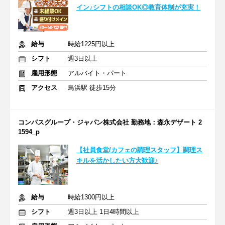
イン♪シフトの相談OK◎教育体制が充実！
給与
時給1225円以上
シフト
週3日以上
雇用形態
アルバイト・パート
アクセス
鳥浜駅 徒歩15分
コンパスグループ・ジャパン株式会社 勤務地：森永デザート 2
1594_p
【社員食堂/カフェの調理スタッフ】調理ス
キルを活かしたい方大歓迎♪
給与
時給1300円以上
シフト
週3日以上 1日4時間以上