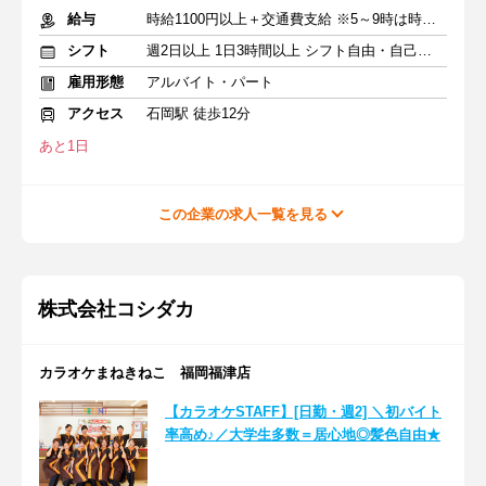
給与
時給1100円以上＋交通費支給 ※5～9時は時給1150円
シフト
週2日以上 1日3時間以上 シフト自由・自己申告
雇用形態
アルバイト・パート
アクセス
石岡駅 徒歩12分
あと1日
この企業の求人一覧を見る
株式会社コシダカ
カラオケまねきねこ 福岡福津店
【カラオケSTAFF】[日勤・週2] ＼初バイト
率高め♪／大学生多数＝居心地◎髪色自由★