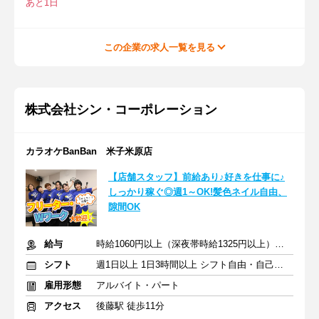
あと1日
この企業の求人一覧を見る
株式会社シン・コーポレーション
カラオケBanBan 米子米原店
【店舗スタッフ】前給あり♪好きを仕事に♪
しっかり稼ぐ◎週1～OK!髪色ネイル自由、
隙間OK
給与
時給1060円以上（深夜帯時給1325円以上） ＋交通費支給
シフト
週1日以上 1日3時間以上 シフト自由・自己申告
雇用形態
アルバイト・パート
アクセス
後藤駅 徒歩11分