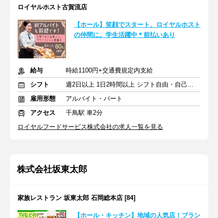
ロイヤルホスト古賀流店
【ホール】笑顔でスタート、ロイヤルホスト
の仲間に。学生活躍中＊前払いあり
給与
時給1100円+交通費規定内支給
シフト
週2日以上 1日2時間以上 シフト自由・自己申告
雇用形態
アルバイト・パート
アクセス
千鳥駅 車2分
ロイヤルフードサービス株式会社の求人一覧を見る
株式会社坂東太郎
家族レストラン 坂東太郎 石岡総本店 [84]
【ホール・キッチン】地域の人気店！ブラン