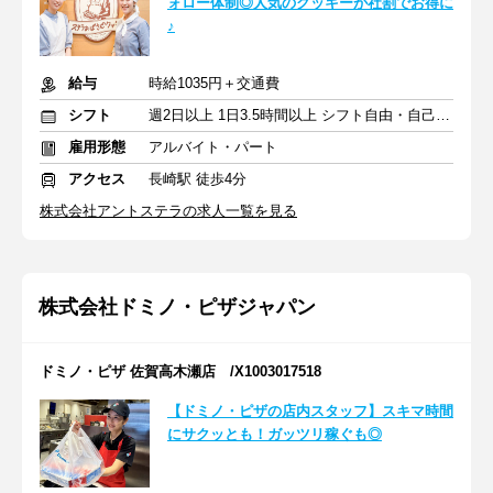
ォロー体制◎人気のクッキーが社割でお得に
♪
給与
時給1035円＋交通費
シフト
週2日以上 1日3.5時間以上 シフト自由・自己申告
雇用形態
アルバイト・パート
アクセス
長崎駅 徒歩4分
株式会社アントステラの求人一覧を見る
株式会社ドミノ・ピザジャパン
ドミノ・ピザ 佐賀高木瀬店 /X1003017518
【ドミノ・ピザの店内スタッフ】スキマ時間
にサクッとも！ガッツリ稼ぐも◎