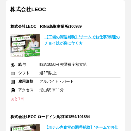
株式会社LEOC
株式会社LEOC RINS鳥取事業所/100989
【工場の調理補助】*チームでお仕事*料理の
チョイ技が身に付く★
給与
時給1050円 交通費全額支給
シフト
週2日以上
雇用形態
アルバイト・パート
アクセス
湖山駅 車11分
あと1日
株式会社LEOC ロードイン鳥羽101854/101854
【ホテル内食堂の調理補助】*チームでお仕