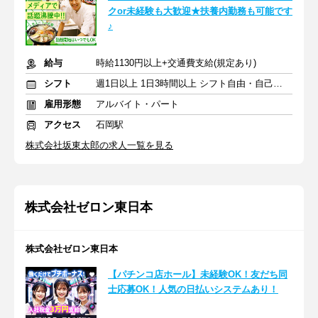
クor未経験も大歓迎★扶養内勤務も可能です
♪
給与
時給1130円以上+交通費支給(規定あり)
シフト
週1日以上 1日3時間以上 シフト自由・自己申告
雇用形態
アルバイト・パート
アクセス
石岡駅
株式会社坂東太郎の求人一覧を見る
株式会社ゼロン東日本
株式会社ゼロン東日本
【パチンコ店ホール】未経験OK！友だち同
士応募OK！人気の日払いシステムあり！