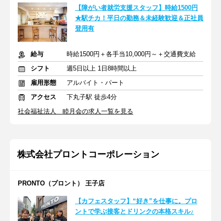
【障がい者就労支援スタッフ】時給1500円
★駅チカ！平日の勤務＆未経験歓迎＆正社員
登用有
給与
時給1500円＋各手当10,000円～＋交通費支給
シフト
週5日以上 1日8時間以上
雇用形態
アルバイト・パート
アクセス
下丸子駅 徒歩4分
社会福祉法人 睦月会の求人一覧を見る
株式会社プロントコーポレーション
PRONTO（プロント） 王子店
【カフェスタッフ】“好き”を仕事に。プロ
ントで学ぶ接客とドリンクの本格スキル♪