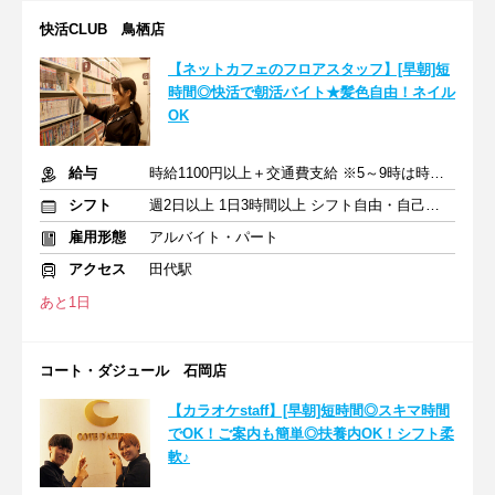
快活CLUB 鳥栖店
【ネットカフェのフロアスタッフ】[早朝]短
時間◎快活で朝活バイト★髪色自由！ネイル
OK
給与
時給1100円以上＋交通費支給 ※5～9時は時給1150円
シフト
週2日以上 1日3時間以上 シフト自由・自己申告
雇用形態
アルバイト・パート
アクセス
田代駅
あと1日
コート・ダジュール 石岡店
【カラオケstaff】[早朝]短時間◎スキマ時間
でOK！ご案内も簡単◎扶養内OK！シフト柔
軟♪