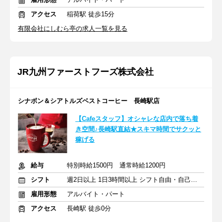
アクセス
稲荷駅 徒歩15分
有限会社にしむら亭の求人一覧を見る
JR九州ファーストフーズ株式会社
シナボン＆シアトルズベストコーヒー 長崎駅店
【Cafeスタッフ】オシャレな店内で落ち着
き空間♪長崎駅直結★スキマ時間でサクッと
稼げる
給与
特別時給1500円 通常時給1200円
シフト
週2日以上 1日3時間以上 シフト自由・自己申告
雇用形態
アルバイト・パート
アクセス
長崎駅 徒歩0分