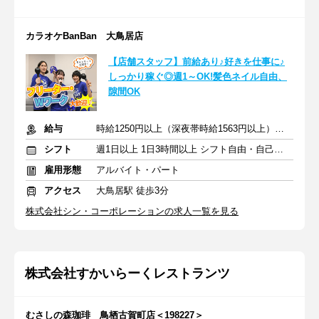
カラオケBanBan 大鳥居店
【店舗スタッフ】前給あり♪好きを仕事に♪
しっかり稼ぐ◎週1～OK!髪色ネイル自由、
隙間OK
給与
時給1250円以上（深夜帯時給1563円以上） ＋交通費支給
シフト
週1日以上 1日3時間以上 シフト自由・自己申告
雇用形態
アルバイト・パート
アクセス
大鳥居駅 徒歩3分
株式会社シン・コーポレーションの求人一覧を見る
株式会社すかいらーくレストランツ
むさしの森珈琲 鳥栖古賀町店＜198227＞