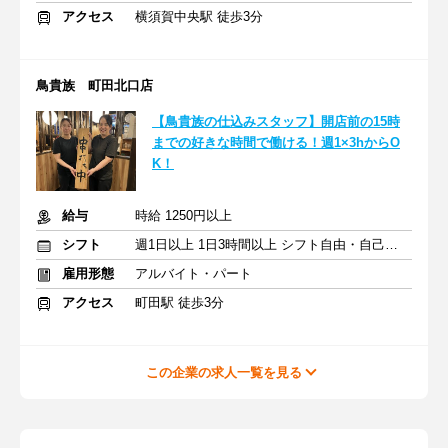
アクセス
横須賀中央駅 徒歩3分
鳥貴族 町田北口店
【鳥貴族の仕込みスタッフ】開店前の15時
までの好きな時間で働ける！週1×3hからO
K！
給与
時給 1250円以上
シフト
週1日以上 1日3時間以上 シフト自由・自己申告
雇用形態
アルバイト・パート
アクセス
町田駅 徒歩3分
この企業の求人一覧を見る