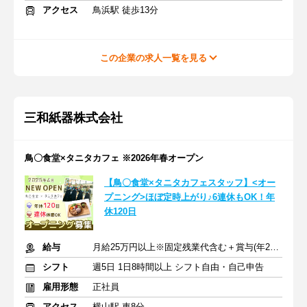
アクセス
鳥浜駅 徒歩13分
この企業の求人一覧を見る
三和紙器株式会社
鳥〇食堂×タニタカフェ ※2026年春オープン
【鳥〇食堂×タニタカフェスタッフ】<オー
プニング>ほぼ定時上がり♪6連休もOK！年
休120日
給与
月給25万円以上※固定残業代含む＋賞与(年2回) ※交通費支給
シフト
週5日 1日8時間以上 シフト自由・自己申告
雇用形態
正社員
アクセス
横山駅 車8分