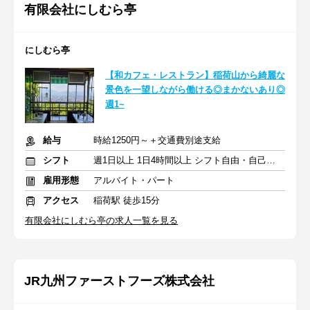
有限会社にしむら亭
にしむら亭
【和カフェ・レストラン】稲荷山から綺麗な
景色を一望しながら働ける◎まかないあり◎
週1~
給与
時給1250円～＋交通費別途支給
シフト
週1日以上 1日4時間以上 シフト自由・自己申告
雇用形態
アルバイト・パート
アクセス
稲荷駅 徒歩15分
有限会社にしむら亭の求人一覧を見る
JR九州ファーストフーズ株式会社