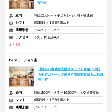
駅5分
給与
時給1250円～＋手当月1～2万円＋交通費
シフト
週3日以上 1日6時間以上
雇用形態
アルバイト・パート
アクセス
下丸子駅 徒歩4分
あと3日
Be ステーション凛
【障がい者就労支援スタッフ】時給1500円
★駅チカ！平日の勤務＆未経験歓迎＆正社員
登用有
給与
時給1500円＋各手当10,000円～＋交通費支給
シフト
週5日以上 1日8時間以上
雇用形態
アルバイト・パート