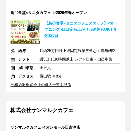
鳥〇食堂×タニタカフェ ※2026年春オープン
【鳥〇食堂×タニタカフェスタッフ】<オー
プニング>ほぼ定時上がり♪6連休もOK！年
休120日
給与
月給25万円以上※固定残業代含む＋賞与(年2回) ※交通費支給
シフト
週5日 1日8時間以上 シフト自由・自己申告
雇用形態
正社員
アクセス
横山駅 車8分
三和紙器株式会社の求人一覧を見る
株式会社サンマルクカフェ
サンマルクカフェ イオンモール日吉津店