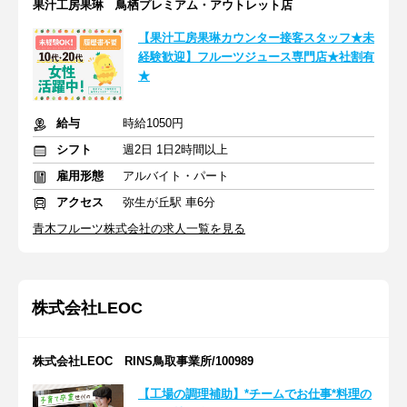
果汁工房果琳 鳥栖プレミアム・アウトレット店
【果汁工房果琳カウンター接客スタッフ★未
経験歓迎】フルーツジュース専門店★社割有
★
給与
時給1050円
シフト
週2日 1日2時間以上
雇用形態
アルバイト・パート
アクセス
弥生が丘駅 車6分
青木フルーツ株式会社の求人一覧を見る
株式会社LEOC
株式会社LEOC RINS鳥取事業所/100989
【工場の調理補助】*チームでお仕事*料理の