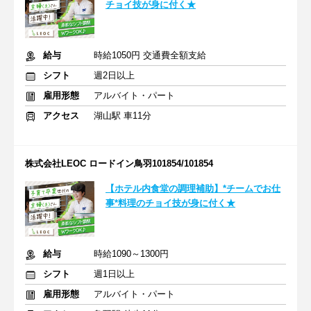
チョイ技が身に付く★
給与
時給1050円 交通費全額支給
シフト
週2日以上
雇用形態
アルバイト・パート
アクセス
湖山駅 車11分
株式会社LEOC ロードイン鳥羽101854/101854
【ホテル内食堂の調理補助】*チームでお仕
事*料理のチョイ技が身に付く★
給与
時給1090～1300円
シフト
週1日以上
雇用形態
アルバイト・パート