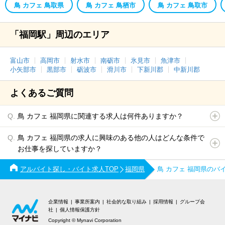
鳥 カフェ 鳥取県
鳥 カフェ 鳥栖市
鳥 カフェ 鳥取市
「福岡駅」周辺のエリア
富山市
高岡市
射水市
南砺市
氷見市
魚津市
小矢部市
黒部市
砺波市
滑川市
下新川郡
中新川郡
よくあるご質問
鳥 カフェ 福岡県に関連する求人は何件ありますか？
鳥 カフェ 福岡県の求人に興味のある他の人はどんな条件で
お仕事を探していますか？
アルバイト探し・バイト求人TOP
福岡県
鳥 カフェ 福岡県のバ
企業情報
事業所案内
社会的な取り組み
採用情報
グループ会
社
個人情報保護方針
Copyright © Mynavi Corporation