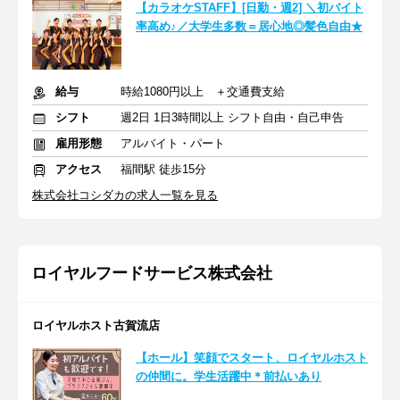
【カラオケSTAFF】[日勤・週2] ＼初バイト
率高め♪／大学生多数＝居心地◎髪色自由★
給与
時給1080円以上 ＋交通費支給
シフト
週2日 1日3時間以上 シフト自由・自己申告
雇用形態
アルバイト・パート
アクセス
福間駅 徒歩15分
株式会社コシダカの求人一覧を見る
ロイヤルフードサービス株式会社
ロイヤルホスト古賀流店
【ホール】笑顔でスタート、ロイヤルホスト
の仲間に。学生活躍中＊前払いあり