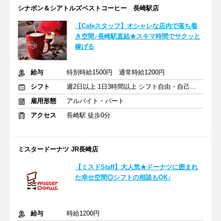
シナボン＆シアトルズベストコーヒー 長崎駅店
【Cafeスタッフ】オシャレな店内で落ち着
き空間♪長崎駅直結★スキマ時間でサクッと
稼げる
給与
特別時給1500円 通常時給1200円
シフト
週2日以上 1日3時間以上 シフト自由・自己申告
雇用形態
アルバイト・パート
アクセス
長崎駅 徒歩0分
ミスタードーナツ JR長崎店
【ミスドStaff】大人気★ドーナツに囲まれ
た幸せ空間◎シフトの相談もOK♪
給与
時給1200円