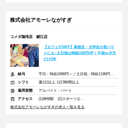
株式会社アモーレながすぎ
コメダ珈琲店 鯖江店
【カフェSTAFF】高校生・大学生の初バイ
トにも♪土日祝は時給100円UP！午前or夕方
だけOK
給与
平日：時給1090円～／土日祝：時給1190円～※昇給あり
シフト
週1日以上 1日3時間以上
雇用形態
アルバイト・パート
アクセス
(1)神明駅 (2)スポーツ公園駅
株式会社アモーレながすぎの求人一覧を見る