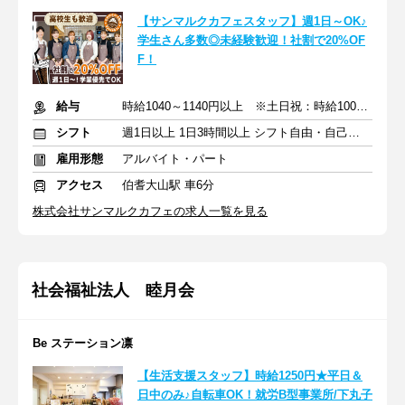
【サンマルクカフェスタッフ】週1日～OK♪
学生さん多数◎未経験歓迎！社割で20%OF
F！
給与
時給1040～1140円以上 ※土日祝：時給100円アップ
シフト
週1日以上 1日3時間以上 シフト自由・自己申告
雇用形態
アルバイト・パート
アクセス
伯耆大山駅 車6分
株式会社サンマルクカフェの求人一覧を見る
社会福祉法人 睦月会
Be ステーション凛
【生活支援スタッフ】時給1250円★平日＆
日中のみ♪自転車OK！就労B型事業所/下丸子