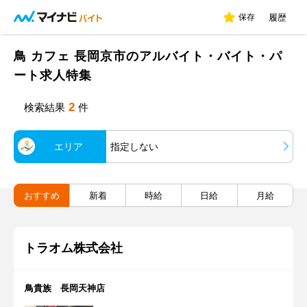
保存
履歴
鳥 カフェ 長岡京市のアルバイト・バイト・パ
ート求人特集
2
検索結果
件
エリア
指定しない
おすすめ
新着
時給
日給
月給
トラオム株式会社
鳥貴族 長岡天神店