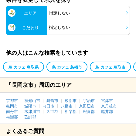
条件を変更して求人を探す
エリア
指定しない
指定しない
こだわり
他の人はこんな検索をしています
鳥 カフェ 鳥取県
鳥 カフェ 鳥栖市
鳥 カフェ 鳥取市
「長岡京市」周辺のエリア
京都市
福知山市
舞鶴市
綾部市
宇治市
宮津市
亀岡市
城陽市
向日市
八幡市
京田辺市
京丹後市
南丹市
木津川市
久世郡
相楽郡
綴喜郡
船井郡
与謝郡
乙訓郡
よくあるご質問