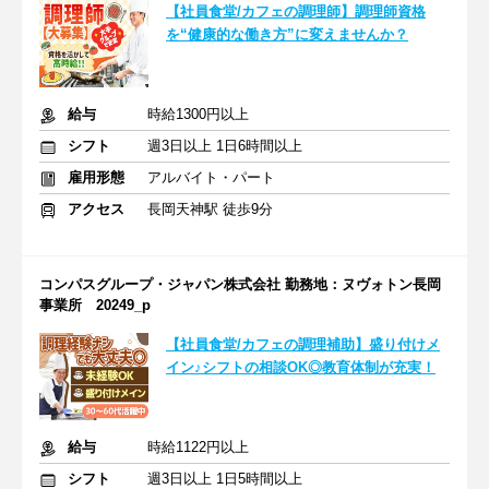
【社員食堂/カフェの調理師】調理師資格
を“健康的な働き方”に変えませんか？
給与
時給1300円以上
シフト
週3日以上 1日6時間以上
雇用形態
アルバイト・パート
アクセス
長岡天神駅 徒歩9分
コンパスグループ・ジャパン株式会社 勤務地：ヌヴォトン長岡
事業所 20249_p
【社員食堂/カフェの調理補助】盛り付けメ
イン♪シフトの相談OK◎教育体制が充実！
給与
時給1122円以上
シフト
週3日以上 1日5時間以上