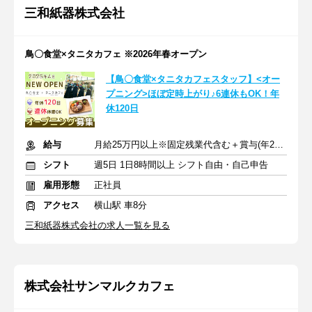
三和紙器株式会社
鳥〇食堂×タニタカフェ ※2026年春オープン
【鳥〇食堂×タニタカフェスタッフ】<オー
プニング>ほぼ定時上がり♪6連休もOK！年
休120日
給与
月給25万円以上※固定残業代含む＋賞与(年2回) ※交通費支給
シフト
週5日 1日8時間以上 シフト自由・自己申告
雇用形態
正社員
アクセス
横山駅 車8分
三和紙器株式会社の求人一覧を見る
株式会社サンマルクカフェ