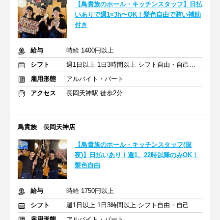
【鳥貴族のホール・キッチンスタッフ】日払
いありで週1×3h〜OK！髪色自由で賄い補助
付き
給与
時給 1400円以上
シフト
週1日以上 1日3時間以上 シフト自由・自己申告
雇用形態
アルバイト・パート
アクセス
長岡天神駅 徒歩2分
鳥貴族 長岡天神店
【鳥貴族のホール・キッチンスタッフ(深
夜)】日払いあり！週1、22時以降のみOK！
髪色自由
給与
時給 1750円以上
シフト
週1日以上 1日3時間以上 シフト自由・自己申告
雇用形態
アルバイト・パート