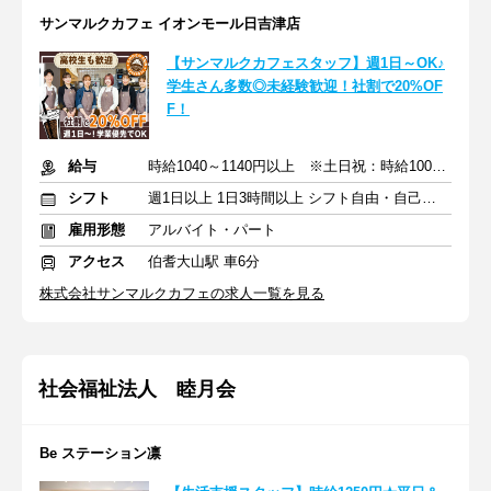
サンマルクカフェ イオンモール日吉津店
【サンマルクカフェスタッフ】週1日～OK♪
学生さん多数◎未経験歓迎！社割で20%OF
F！
給与
時給1040～1140円以上 ※土日祝：時給100円アップ
シフト
週1日以上 1日3時間以上 シフト自由・自己申告
雇用形態
アルバイト・パート
アクセス
伯耆大山駅 車6分
株式会社サンマルクカフェの求人一覧を見る
社会福祉法人 睦月会
Be ステーション凛