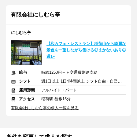
有限会社にしむら亭
にしむら亭
【和カフェ・レストラン】稲荷山から綺麗な
景色を一望しながら働ける◎まかないあり◎
週1~
給与
時給1250円～＋交通費別途支給
シフト
週1日以上 1日4時間以上 シフト自由・自己申告
雇用形態
アルバイト・パート
アクセス
稲荷駅 徒歩15分
有限会社にしむら亭の求人一覧を見る