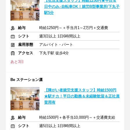
【生活支援スタッフ】時給1250円★平日＆
日中のみ♪自転車OK！就労B型事業所/下丸子
駅5分
給与
時給1250円～＋手当月1～2万円＋交通費
シフト
週3日以上 1日6時間以上
雇用形態
アルバイト・パート
アクセス
下丸子駅 徒歩4分
あと3日
Be ステーション凛
【障がい者就労支援スタッフ】時給1500円
★駅チカ！平日の勤務＆未経験歓迎＆正社員
登用有
給与
時給1500円＋各手当10,000円～＋交通費支給
シフト
週5日以上 1日8時間以上