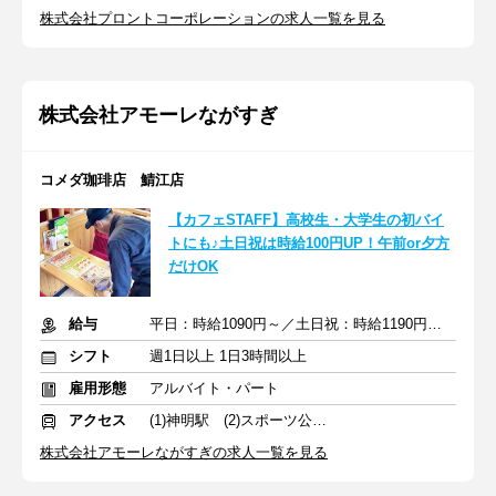
株式会社プロントコーポレーションの求人一覧を見る
株式会社アモーレながすぎ
コメダ珈琲店 鯖江店
【カフェSTAFF】高校生・大学生の初バイ
トにも♪土日祝は時給100円UP！午前or夕方
だけOK
給与
平日：時給1090円～／土日祝：時給1190円～※昇給あり
シフト
週1日以上 1日3時間以上
雇用形態
アルバイト・パート
アクセス
(1)神明駅 (2)スポーツ公園駅
株式会社アモーレながすぎの求人一覧を見る