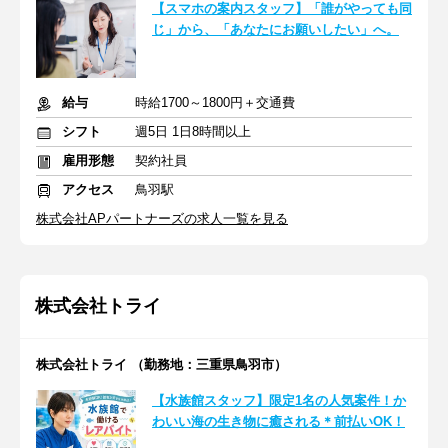
【スマホの案内スタッフ】「誰がやっても同
じ」から、「あなたにお願いしたい」へ。
給与
時給1700～1800円＋交通費
シフト
週5日 1日8時間以上
雇用形態
契約社員
アクセス
鳥羽駅
株式会社APパートナーズの求人一覧を見る
株式会社トライ
株式会社トライ （勤務地：三重県鳥羽市）
【水族館スタッフ】限定1名の人気案件！か
わいい海の生き物に癒される＊前払いOK！