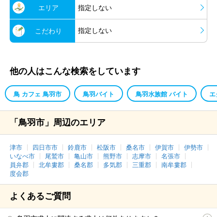
エリア
指定しない
指定しない
こだわり
他の人はこんな検索をしています
鳥 カフェ 鳥羽市
鳥羽バイト
鳥羽水族館 バイト
エ
「鳥羽市」周辺のエリア
津市
四日市市
鈴鹿市
松阪市
桑名市
伊賀市
伊勢市
いなべ市
尾鷲市
亀山市
熊野市
志摩市
名張市
員弁郡
北牟婁郡
桑名郡
多気郡
三重郡
南牟婁郡
度会郡
よくあるご質問