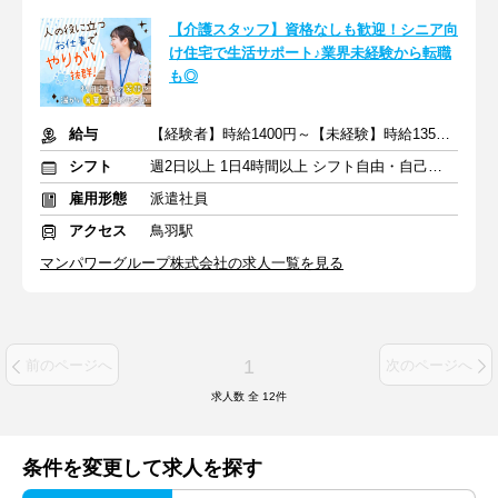
【介護スタッフ】資格なしも歓迎！シニア向
け住宅で生活サポート♪業界未経験から転職
も◎
給与
【経験者】時給1400円～【未経験】時給1350円～ ※交通費全額
シフト
週2日以上 1日4時間以上 シフト自由・自己申告
雇用形態
派遣社員
アクセス
鳥羽駅
マンパワーグループ株式会社の求人一覧を見る
1
前のページへ
次のページへ
求人数 全
12
件
条件を変更して求人を探す