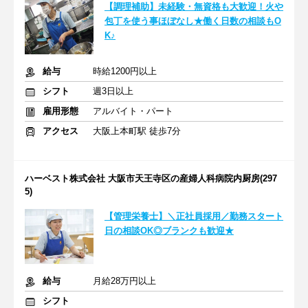
【調理補助】未経験・無資格も大歓迎！火や
包丁を使う事ほぼなし★働く日数の相談もO
K♪
給与
時給1200円以上
シフト
週3日以上
雇用形態
アルバイト・パート
アクセス
大阪上本町駅 徒歩7分
ハーベスト株式会社 大阪市天王寺区の産婦人科病院内厨房(297
5)
【管理栄養士】＼正社員採用／勤務スタート
日の相談OK◎ブランクも歓迎★
給与
月給28万円以上
シフト