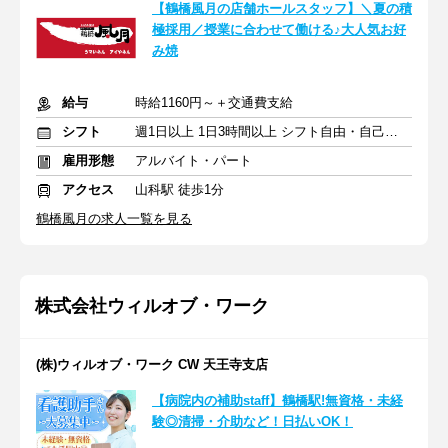
【鶴橋風月の店舗ホールスタッフ】＼夏の積
極採用／授業に合わせて働ける♪大人気お好
み焼
給与
時給1160円～＋交通費支給
シフト
週1日以上 1日3時間以上 シフト自由・自己申告
雇用形態
アルバイト・パート
アクセス
山科駅 徒歩1分
鶴橋風月の求人一覧を見る
株式会社ウィルオブ・ワーク
(株)ウィルオブ・ワーク CW 天王寺支店
【病院内の補助staff】鶴橋駅!無資格・未経
験◎清掃・介助など！日払いOK！