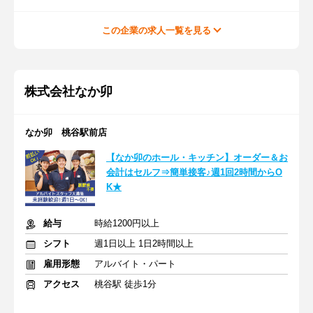
この企業の求人一覧を見る
株式会社なか卯
なか卯 桃谷駅前店
【なか卯のホール・キッチン】オーダー＆お
会計はセルフ⇒簡単接客♪週1回2時間からO
K★
給与
時給1200円以上
シフト
週1日以上 1日2時間以上
雇用形態
アルバイト・パート
アクセス
桃谷駅 徒歩1分