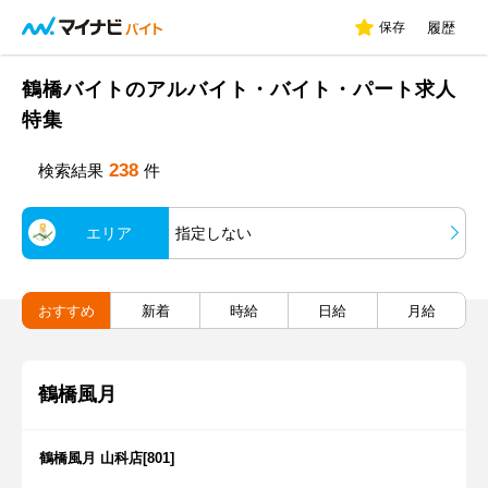
保存
履歴
鶴橋バイトのアルバイト・バイト・パート求人
特集
238
検索結果
件
エリア
指定しない
おすすめ
新着
時給
日給
月給
鶴橋風月
鶴橋風月 山科店[801]