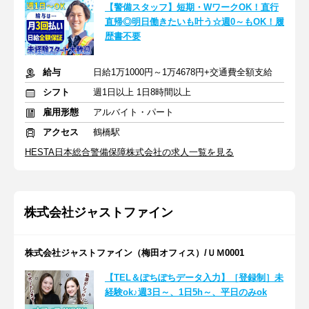
【警備スタッフ】短期・WワークOK！直行
直帰◎明日働きたいも叶う☆週0～もOK！履
歴書不要
給与
日給1万1000円～1万4678円+交通費全額支給
シフト
週1日以上 1日8時間以上
雇用形態
アルバイト・パート
アクセス
鶴橋駅
HESTA日本総合警備保障株式会社の求人一覧を見る
株式会社ジャストファイン
株式会社ジャストファイン（梅田オフィス）/ＵＭ0001
【TEL＆ぽちぽちデータ入力】［登録制］未
経験ok♪週3日～、1日5h～、平日のみok