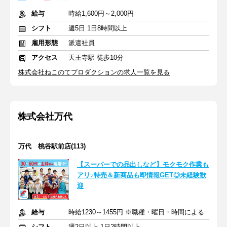
給与
時給1,600円～2,000円
シフト
週5日 1日8時間以上
雇用形態
派遣社員
アクセス
天王寺駅 徒歩10分
株式会社ねこのてプロダクションの求人一覧を見る
株式会社万代
万代 桃谷駅前店(113)
【スーパーでの品出しなど】モクモク作業も
アリ♪特売＆新商品も即情報GET◎未経験歓
迎
給与
時給1230～1455円 ※職種・曜日・時間による
シフト
週2日以上 1日2時間以上