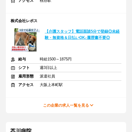
アクセス
桃谷駅
株式会社レポス
【介護スタッフ】電話面談5分で登録◎未経
験・無資格＆日払いOK♪履歴書不要◎
給与
時給1500～1875円
シフト
週3日以上
雇用形態
派遣社員
アクセス
大阪上本町駅
この企業の求人一覧を見る
芥川病院