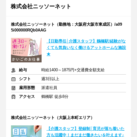
株式会社ニッソーネット
株式会社ニッソーネット（勤務地：大阪府大阪市東成区）/a09
5i000000RQb0AAG
【日勤専任│介護スタッフ】鶴橋駅/経験がな
くても気負いなく働けるアットホームな施設
★
給与
時給1400～1875円+交通費全額支給
シフト
週3日以上
雇用形態
派遣社員
アクセス
鶴橋駅 徒歩8分
株式会社ニッソーネット（大阪上本町エリア）
【介護スタッフ】登録制│育児が落ち着いた
方も活躍中！まだまだ働きたいを叶えます♪