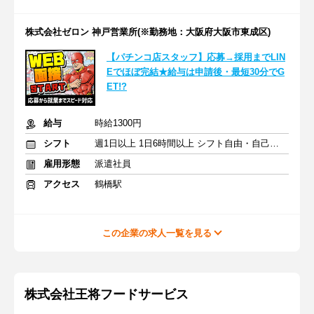
株式会社ゼロン 神戸営業所(※勤務地：大阪府大阪市東成区)
【パチンコ店スタッフ】応募→採用までLIN
Eでほぼ完結★給与は申請後・最短30分でG
ET!?
給与
時給1300円
シフト
週1日以上 1日6時間以上 シフト自由・自己申告
雇用形態
派遣社員
アクセス
鶴橋駅
この企業の求人一覧を見る
株式会社王将フードサービス