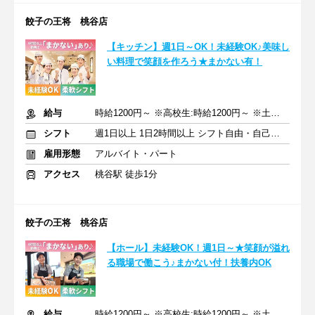
餃子の王将 桃谷店
【キッチン】週1日～OK！未経験OK♪美味し
い料理で笑顔を作ろう★まかない有！
給与
時給1200円～ ※高校生:時給1200円～ ※土日祝+50円
シフト
週1日以上 1日2時間以上 シフト自由・自己申告
雇用形態
アルバイト・パート
アクセス
桃谷駅 徒歩1分
餃子の王将 桃谷店
【ホール】未経験OK！週1日～★笑顔が溢れ
る職場で働こう♪まかない付！扶養内OK
給与
時給1200円～ ※高校生:時給1200円～ ※土日祝+50円