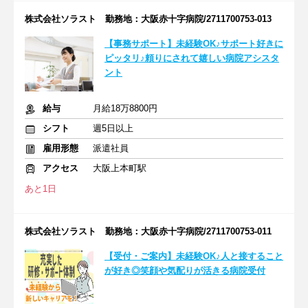
株式会社ソラスト 勤務地：大阪赤十字病院/2711700753-013
【事務サポート】未経験OK♪サポート好きに
ピッタリ♪頼りにされて嬉しい病院アシスタ
ント
給与
月給18万8800円
シフト
週5日以上
雇用形態
派遣社員
アクセス
大阪上本町駅
あと1日
株式会社ソラスト 勤務地：大阪赤十字病院/2711700753-011
【受付・ご案内】未経験OK♪人と接すること
が好き◎笑顔や気配りが活きる病院受付