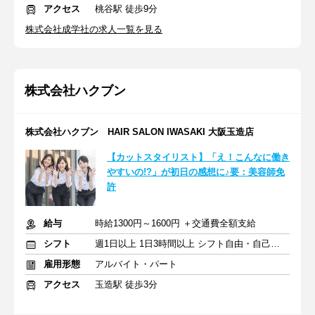
アクセス
桃谷駅 徒歩9分
株式会社成学社の求人一覧を見る
株式会社ハクブン
株式会社ハクブン HAIR SALON IWASAKI 大阪玉造店
【カットスタイリスト】「え！こんなに働き
やすいの!?」が初日の感想に♪要：美容師免
許
給与
時給1300円～1600円 ＋交通費全額支給
シフト
週1日以上 1日3時間以上 シフト自由・自己申告
雇用形態
アルバイト・パート
アクセス
玉造駅 徒歩3分