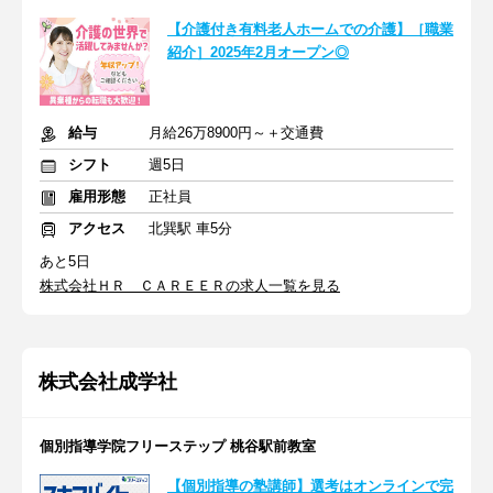
【介護付き有料老人ホームでの介護】［職業
紹介］2025年2月オープン◎
給与
月給26万8900円～＋交通費
シフト
週5日
雇用形態
正社員
アクセス
北巽駅 車5分
あと5日
株式会社ＨＲ ＣＡＲＥＥＲの求人一覧を見る
株式会社成学社
個別指導学院フリーステップ 桃谷駅前教室
【個別指導の塾講師】選考はオンラインで完