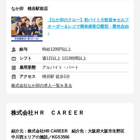
なか卯 桃谷駅前店
【なか卯のクルー】初バイト大歓迎★セルフ
オーダー＆レジで簡単接客◎髪型・髪色自由
♪
給与
時給1200円以上
シフト
週1日以上 1日2時間以上
雇用形態
アルバイト・パート
アクセス
桃谷駅 徒歩1分
株式会社なか卯の求人一覧を見る
株式会社ＨＲ ＣＡＲＥＥＲ
紹介元：株式会社HR CAREER 紹介先：大阪府大阪市生野区
中川西エリアの施設／KGS3506