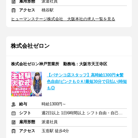
雇用形態
派遣社員
アクセス
桃谷駅
ヒューマンステージ株式会社 大阪本社の求人一覧を見る
株式会社ゼロン
株式会社ゼロン神戸営業所 勤務地：大阪市天王寺区
【パチンコ店スタッフ】高時給1300円★髪
色自由!ピンクもＯＫ!最短30分で日払い|時短
も◎
給与
時給1300円～
シフト
週2日以上 1日6時間以上 シフト自由・自己申告
雇用形態
派遣社員
アクセス
玉造駅 徒歩4分