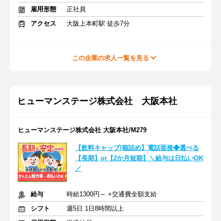
雇用形態
正社員
アクセス
大阪上本町駅 徒歩7分
この企業の求人一覧を見る
ヒューマンステージ株式会社 大阪本社
ヒューマンステージ株式会社 大阪本社/M279
【飲料キャップ/箱詰め】電話面接◆選べる
【長期】or【2か月短期】＼給与は日払いOK
／
給与
時給1300円～ +交通費全額支給
シフト
週5日 1日8時間以上