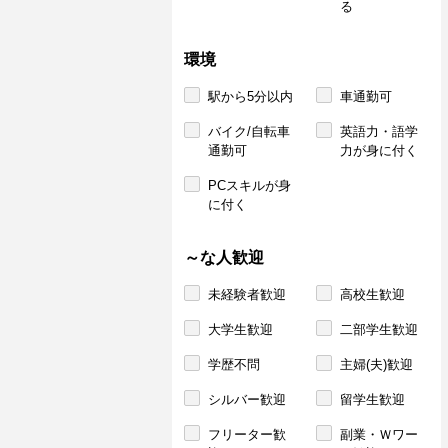
る
環境
駅から5分以内
車通勤可
バイク/自転車
英語力・語学
通勤可
力が身に付く
PCスキルが身
に付く
～な人歓迎
未経験者歓迎
高校生歓迎
大学生歓迎
二部学生歓迎
学歴不問
主婦(夫)歓迎
シルバー歓迎
留学生歓迎
フリーター歓
副業・Ｗワー