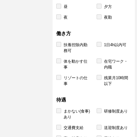
昼
夕方
夜
夜勤
働き方
扶養控除内勤
1日4h以内可
務可
体を動かす仕
在宅ワーク・
事
内職
リゾートの仕
残業月10時間
事
以下
待遇
まかない(食事)
研修制度あり
あり
交通費支給
送迎制度あり