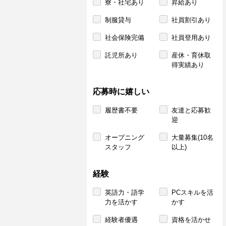
寮・社宅あり
昇給あり
制服貸与
社員割引あり
社会保険完備
社員登用あり
託児所あり
産休・育休取
得実績あり
応募時に嬉しい
履歴書不要
友達と応募歓
迎
オープニング
大量募集(10名
スタッフ
以上)
経験
英語力・語学
PCスキルを活
力を活かす
かす
経験者優遇
資格を活かせ