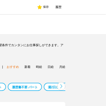
履歴
保存
望条件でカンタンにお仕事探しができます。ア
|
おすすめ
新着
時給
日給
月給
ト
履歴書不要 パート
週2日から パート