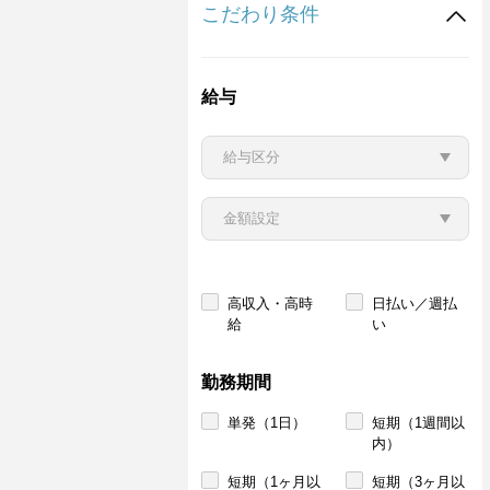
こだわり条件
給与
高収入・高時
日払い／週払
給
い
勤務期間
単発（1日）
短期（1週間以
内）
短期（1ヶ月以
短期（3ヶ月以