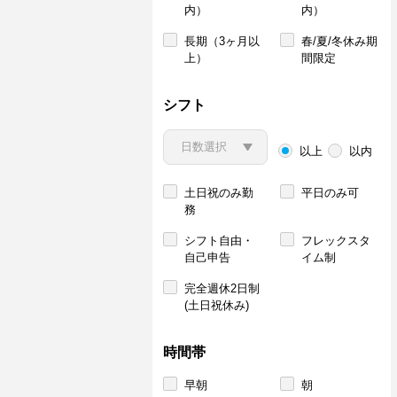
内）
内）
長期（3ヶ月以
春/夏/冬休み期
上）
間限定
シフト
以上
以内
土日祝のみ勤
平日のみ可
務
シフト自由・
フレックスタ
自己申告
イム制
完全週休2日制
(土日祝休み)
時間帯
早朝
朝