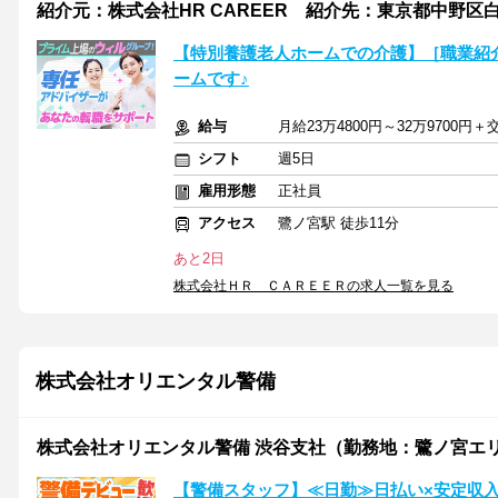
紹介元：株式会社HR CAREER 紹介先：東京都中野区白
【特別養護老人ホームでの介護】［職業紹
ームです♪
給与
月給23万4800円～32万9700円＋
シフト
週5日
雇用形態
正社員
アクセス
鷺ノ宮駅 徒歩11分
あと2日
株式会社ＨＲ ＣＡＲＥＥＲの求人一覧を見る
株式会社オリエンタル警備
株式会社オリエンタル警備 渋谷支社（勤務地：鷺ノ宮エ
【警備スタッフ】≪日勤≫日払い×安定収