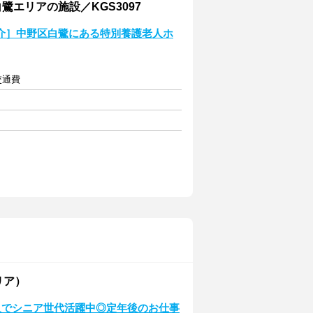
鷺エリアの施設／KGS3097
介］中野区白鷺にある特別養護老人ホ
交通費
リア）
入でシニア世代活躍中◎定年後のお仕事