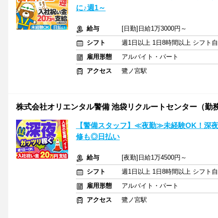
に♪週1～
給与
[日勤]日給1万3000円～
シフト
週1日以上 1日8時間以上 シフト
雇用形態
アルバイト・パート
アクセス
鷺ノ宮駅
株式会社オリエンタル警備 池袋リクルートセンター（勤
【警備スタッフ】≪夜勤≫未経験OK！深
修も◎日払い
給与
[夜勤]日給1万4500円～
シフト
週1日以上 1日8時間以上 シフト
雇用形態
アルバイト・パート
アクセス
鷺ノ宮駅