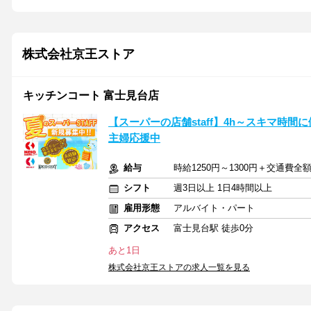
株式会社京王ストア
キッチンコート 富士見台店
【スーパーの店舗staff】4h～スキマ時間
主婦応援中
給与
時給1250円～1300円＋交通費全
シフト
週3日以上 1日4時間以上
雇用形態
アルバイト・パート
アクセス
富士見台駅 徒歩0分
あと1日
株式会社京王ストアの求人一覧を見る