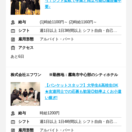
う！シフト柔軟で学業と両立可能◎履歴書不
要♪
給与
(1)時給1100円～ (2)時給1160円～
シフト
週1日以上 1日3時間以上 シフト自由・自己申告
雇用形態
アルバイト・パート
アクセス
あと6日
株式会社エフワン ※勤務地：霧島市中心部のシティホテル
【バンケットスタッフ】大学生&高校生OK
★友達同士での応募も歓迎◎効率よくお小遣
い稼ぎ!
給与
時給1200円
シフト
週1日以上 1日4時間以上 シフト自由・自己申告
雇用形態
アルバイト・パート