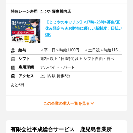
特急レーン寿司 じじや 薩摩川内店
【じじやのキッチン】<17時~23時>募集*夏
休み限定も★お財布に優しい新制度：日払い
OK
給与
＜平 日＞時給1100円 ＜土日祝＞時給1150円
シフト
週2日以上 1日3時間以上 シフト自由・自己申告
雇用形態
アルバイト・パート
アクセス
上川内駅 徒歩3分
あと6日
この企業の求人一覧を見る
有限会社平成総合サービス 鹿児島営業所