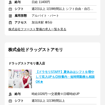
給与
日給 11400円
シフト
週2日以上 1日8時間以上 シフト自由・自己申告
雇用形態
アルバイト・パート
アクセス
加治木駅 車5分
株式会社ファースト警備の求人一覧を見る
株式会社ドラッグストアモリ
ドラッグストアモリ喜入店
【ドラモリSTAFF】夏休みはシフトを増や
して収入UPも◎扶養内・短時間勤務も相談
OK★
給与
時給1026円~+交通費※日曜時給UP
シフト
週3日以上 1日3時間以上