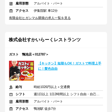
雇用形態
アルバイト・パート
アクセス
伊集院駅 車12分
有限会社ヒガシマル開発の求人一覧を見る
株式会社すかいらーくレストランツ
ガスト 鴨池店＜012787＞
【キッチン】短期もOK！ガストで料理上手
に！髪色自由
給与
時給1026円以上＋交通費
シフト
週1日以上 1日2時間以上 シフト自由・自己申告
雇用形態
アルバイト・パート
アクセス
鴨池駅 徒歩7分