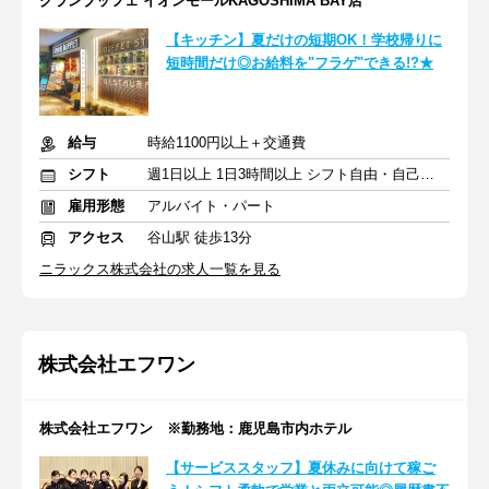
グランブッフェ イオンモールKAGOSHIMA BAY店
【キッチン】夏だけの短期OK！学校帰りに
短時間だけ◎お給料を"フラゲ"できる!?★
給与
時給1100円以上＋交通費
シフト
週1日以上 1日3時間以上 シフト自由・自己申告
雇用形態
アルバイト・パート
アクセス
谷山駅 徒歩13分
ニラックス株式会社の求人一覧を見る
株式会社エフワン
株式会社エフワン ※勤務地：鹿児島市内ホテル
【サービススタッフ】夏休みに向けて稼ご