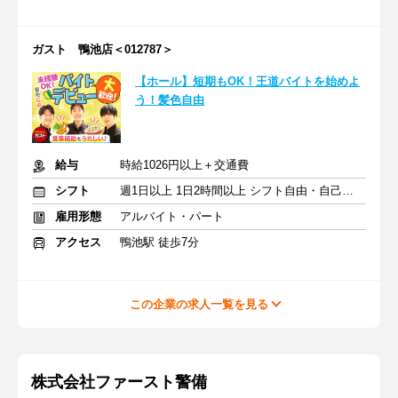
ガスト 鴨池店＜012787＞
【ホール】短期もOK！王道バイトを始めよ
う！髪色自由
給与
時給1026円以上＋交通費
シフト
週1日以上 1日2時間以上 シフト自由・自己申告
雇用形態
アルバイト・パート
アクセス
鴨池駅 徒歩7分
この企業の求人一覧を見る
株式会社ファースト警備