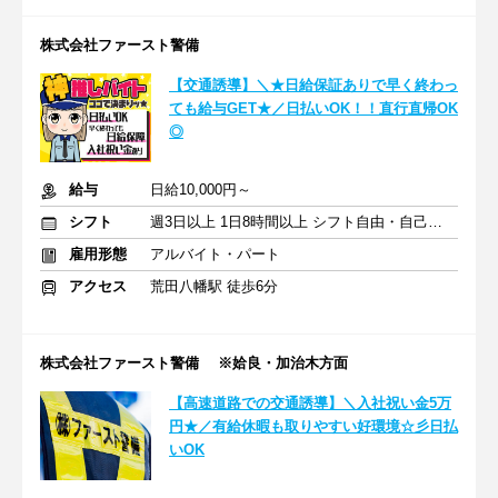
株式会社ファースト警備
【交通誘導】＼★日給保証ありで早く終わっ
ても給与GET★／日払いOK！！直行直帰OK
◎
給与
日給10,000円～
シフト
週3日以上 1日8時間以上 シフト自由・自己申告
雇用形態
アルバイト・パート
アクセス
荒田八幡駅 徒歩6分
株式会社ファースト警備 ※姶良・加治木方面
【高速道路での交通誘導】＼入社祝い金5万
円★／有給休暇も取りやすい好環境☆彡日払
いOK