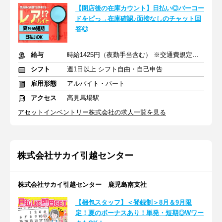
【閉店後の在庫カウント】日払い◎バーコー
ドをピっ→在庫確認♪面接なしのチャット回
答◎
給与
時給1425円（夜勤手当含む） ※交通費規定内支給
シフト
週1日以上 シフト自由・自己申告
雇用形態
アルバイト・パート
アクセス
高見馬場駅
アセットインベントリー株式会社の求人一覧を見る
株式会社サカイ引越センター
株式会社サカイ引越センター 鹿児島南支社
【梱包スタッフ】＜登録制＞8月＆9月限
定！夏のボーナスあり！単発・短期◎Wワー