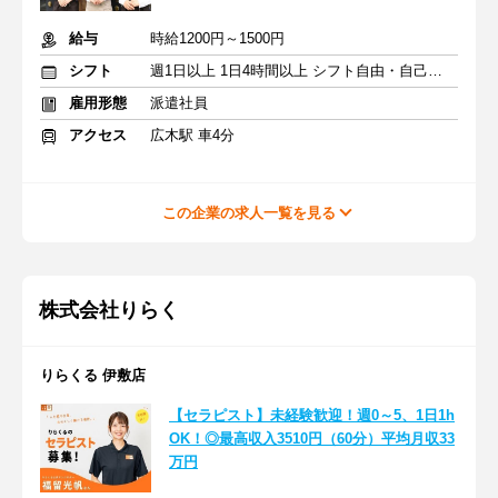
給与
時給1200円～1500円
シフト
週1日以上 1日4時間以上 シフト自由・自己申告
雇用形態
派遣社員
アクセス
広木駅 車4分
この企業の求人一覧を見る
株式会社りらく
りらくる 伊敷店
【セラピスト】未経験歓迎！週0～5、1日1h
OK！◎最高収入3510円（60分）平均月収33
万円