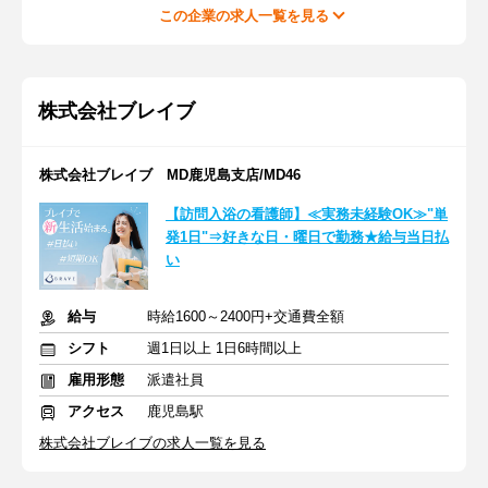
この企業の求人一覧を見る
株式会社ブレイブ
株式会社ブレイブ MD鹿児島支店/MD46
【訪問入浴の看護師】≪実務未経験OK≫"単
発1日"⇒好きな日・曜日で勤務★給与当日払
い
給与
時給1600～2400円+交通費全額
シフト
週1日以上 1日6時間以上
雇用形態
派遣社員
アクセス
鹿児島駅
株式会社ブレイブの求人一覧を見る