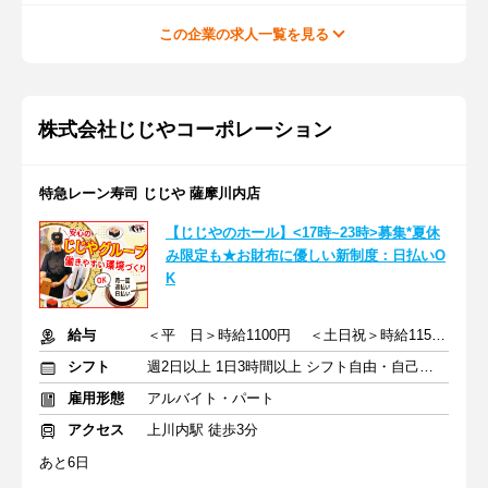
この企業の求人一覧を見る
株式会社じじやコーポレーション
特急レーン寿司 じじや 薩摩川内店
【じじやのホール】<17時~23時>募集*夏休
み限定も★お財布に優しい新制度：日払いO
K
給与
＜平 日＞時給1100円 ＜土日祝＞時給1150円
シフト
週2日以上 1日3時間以上 シフト自由・自己申告
雇用形態
アルバイト・パート
アクセス
上川内駅 徒歩3分
あと6日