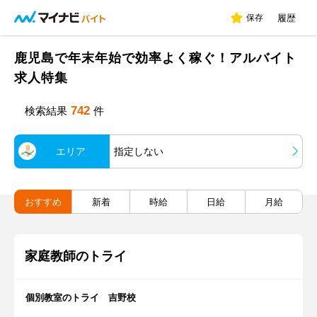
保存
履歴
鹿児島で年末年始で効率よく稼ぐ！アルバイト
求人特集
742
検索結果
件
エリア
指定しない
おすすめ
新着
時給
日給
月給
家庭教師のトライ
個別教室のトライ 吉野校