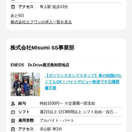
アクセス
隼人駅 徒歩13分
あと6日
株式会社エフワンの求人一覧を見る
株式会社Misumi SS事業部
ENEOS Dr.Drive鹿児島卸団地店
【ガソリンスタンドスタッフ】車の知識がな
くてもOK！バイトデビュー歓迎です◎履歴
書不要
給与
時給1030円～ ※交通費一部支給
シフト
週2日以上 1日3時間以上 シフト自由・自己申告
雇用形態
アルバイト・パート
アクセス
谷山駅 車2分