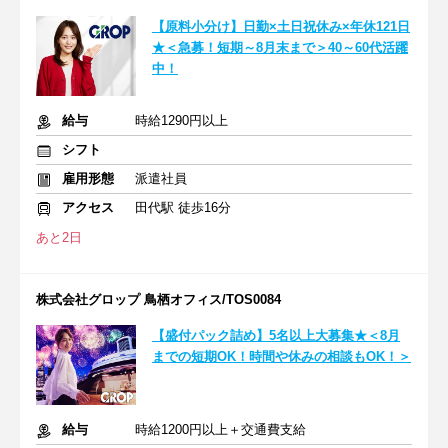
【原料小分け】日勤×土日祝休み×年休121日
★＜急募！短期～8月末まで＞40～60代活躍
中！
給与
時給1290円以上
シフト
雇用形態
派遣社員
アクセス
田代駅 徒歩16分
あと2日
株式会社グロップ 鳥栖オフィス/TOS0084
【盛付パック詰め】5名以上大募集★＜8月
までの短期OK！時間や休みの相談もOK！＞
給与
時給1200円以上＋交通費支給