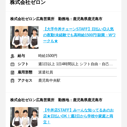
株式会社ゼロン
株式会社ゼロン広島営業所 勤務地：鹿児島県鹿児島市
【大手牛丼チェーンSTAFF】日払い◎人気
の夜勤!未経験でも高時給1500円!副業・Wワ
ークも★
給与
時給1500円
シフト
週1日以上 1日4時間以上 シフト自由・自己申告
雇用形態
派遣社員
アクセス
鹿児島中央駅
株式会社ゼロン広島営業所 勤務地：鹿児島県鹿児島市
【牛丼店STAFF】みーんな知ってるあのお
店★日払いOK！週2日から学校や家庭と両
立！