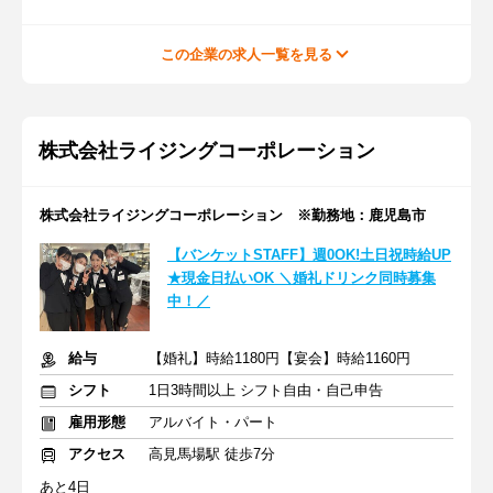
この企業の求人一覧を見る
株式会社ライジングコーポレーション
株式会社ライジングコーポレーション ※勤務地：鹿児島市
【バンケットSTAFF】週0OK!土日祝時給UP
★現金日払いOK ＼婚礼ドリンク同時募集
中！／
給与
【婚礼】時給1180円【宴会】時給1160円
シフト
1日3時間以上 シフト自由・自己申告
雇用形態
アルバイト・パート
アクセス
高見馬場駅 徒歩7分
あと4日