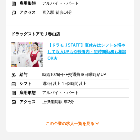
雇用形態
アルバイト・パート
アクセス
喜入駅 徒歩14分
ドラッグストアモリ春山店
【ドラモリSTAFF】夏休みはシフトを増や
して収入UPも◎扶養内・短時間勤務も相談
OK★
給与
時給1026円~+交通費※日曜時給UP
シフト
週3日以上 1日3時間以上
雇用形態
アルバイト・パート
アクセス
上伊集院駅 車2分
この企業の求人一覧を見る