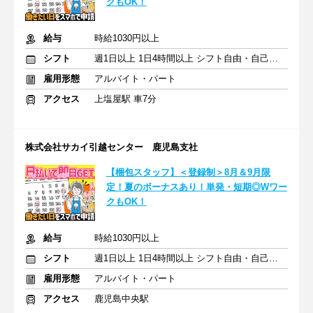
クもOK！
給与
時給1030円以上
シフト
週1日以上 1日4時間以上 シフト自由・自己申告
雇用形態
アルバイト・パート
アクセス
上塩屋駅 車7分
株式会社サカイ引越センター 鹿児島支社
【梱包スタッフ】＜登録制＞8月＆9月限
定！夏のボーナスあり！単発・短期◎Wワー
クもOK！
給与
時給1030円以上
シフト
週1日以上 1日4時間以上 シフト自由・自己申告
雇用形態
アルバイト・パート
アクセス
鹿児島中央駅