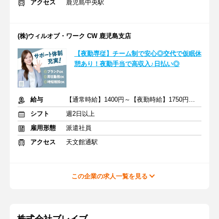
アクセス
鹿児島中央駅
(株)ウィルオブ・ワーク CW 鹿児島支店
【夜勤専従】チーム制で安心◎交代で仮眠休
憩あり！夜勤手当で高収入♪日払い◎
給与
【通常時給】1400円～【夜勤時給】1750円～ ＋交通費
シフト
週2日以上
雇用形態
派遣社員
アクセス
天文館通駅
この企業の求人一覧を見る