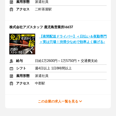
雇用形態
派遣社員
アクセス
二軒茶屋駅
株式会社アズスタッフ 鹿児島営業所/dd37
【夜間配送ドライバー】＜日払い＆夜勤専門
＞実は穴場！渋滞少なめで効率よく稼げる♪
給与
日給1万2600円～1万5750円 + 交通費支給
シフト
週4日以上 1日8時間以上
雇用形態
派遣社員
アクセス
中郡駅
この企業の求人一覧を見る