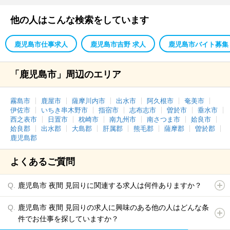
他の人はこんな検索をしています
鹿児島市仕事求人
鹿児島市吉野 求人
鹿児島市バイト募集
「鹿児島市」周辺のエリア
霧島市
鹿屋市
薩摩川内市
出水市
阿久根市
奄美市
伊佐市
いちき串木野市
指宿市
志布志市
曽於市
垂水市
西之表市
日置市
枕崎市
南九州市
南さつま市
姶良市
姶良郡
出水郡
大島郡
肝属郡
熊毛郡
薩摩郡
曽於郡
鹿児島郡
よくあるご質問
鹿児島市 夜間 見回りに関連する求人は何件ありますか？
鹿児島市 夜間 見回りの求人に興味のある他の人はどんな条
件でお仕事を探していますか？