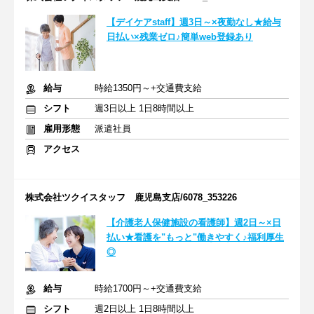
【デイケアstaff】週3日～×夜勤なし★給与
日払い×残業ゼロ♪簡単web登録あり
給与
時給1350円～+交通費支給
シフト
週3日以上 1日8時間以上
雇用形態
派遣社員
アクセス
株式会社ツクイスタッフ 鹿児島支店/6078_353226
【介護老人保健施設の看護師】週2日～×日
払い★看護を"もっと"働きやすく♪福利厚生
◎
給与
時給1700円～+交通費支給
シフト
週2日以上 1日8時間以上