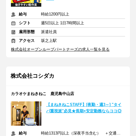
給与
時給1200円以上
シフト
週5日以上 1日7時間以上
雇用形態
派遣社員
アクセス
坂之上駅
株式会社オープンループパートナーズの求人一覧を見る
株式会社コシダカ
カラオケまねきねこ 鹿児島中山店
【まねきねこSTAFF】[夜勤・週3～] "タイ
パ重視派"必見★長期×安定勤務ならココ◎
給与
時給1313円以上（深夜手当含む） ＋交通費支給