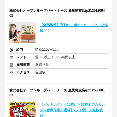
株式会社オープンループパートナーズ 鹿児島支店/p212512004
01
【食品製造】夜勤だ！ポテチだ！モクモク作
業だ！
給与
時給1160円以上
シフト
週3日以上 1日7.5時間以上
雇用形態
派遣社員
アクセス
谷山駅
株式会社オープンループパートナーズ 鹿児島支店/p212506001
01
【ピッキング】＜15時から23時までのカン
タン倉庫作業＞週5日シフト制／未経験歓
迎！