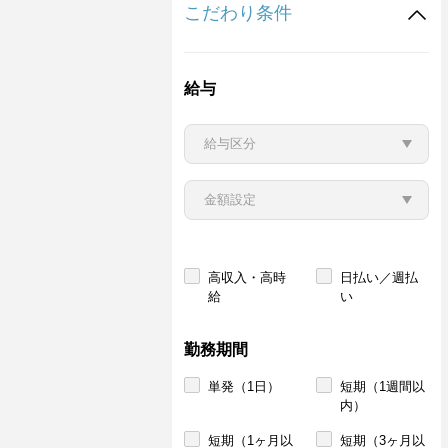
こだわり条件
給与
高収入・高時
日払い／週払
給
い
勤務期間
単発（1日）
短期（1週間以
内）
短期（1ヶ月以
短期（3ヶ月以