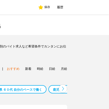
履歴
保存
集
種別のバイト求人など希望条件でカンタンにお仕
|
おすすめ
新着
時給
日給
月給
県 ６０代 自分のペースで働く
鹿児島県 ５０代 自分のペースで働く