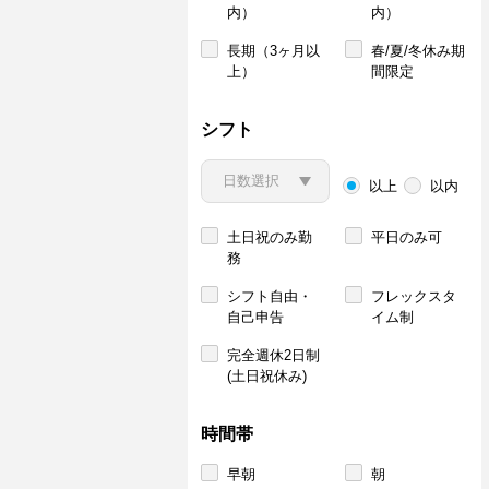
内）
内）
長期（3ヶ月以
春/夏/冬休み期
上）
間限定
シフト
以上
以内
土日祝のみ勤
平日のみ可
務
シフト自由・
フレックスタ
自己申告
イム制
完全週休2日制
(土日祝休み)
時間帯
早朝
朝