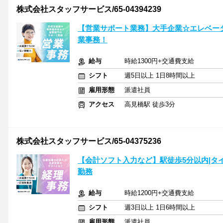
株式会社スタッフサービス/65-04394239
【営業サポート業務】大手企業☆エレベー
業事務！
給与
時給1300円+交通費支給
シフト
週5日以上 1日8時間以上
雇用形態
派遣社員
アクセス
高見橋駅 徒歩3分
株式会社スタッフサービス/65-04375236
【会計ソフト入力など】駅徒歩5分以内|タイ
勤務
給与
時給1200円+交通費支給
シフト
週3日以上 1日6時間以上
雇用形態
派遣社員