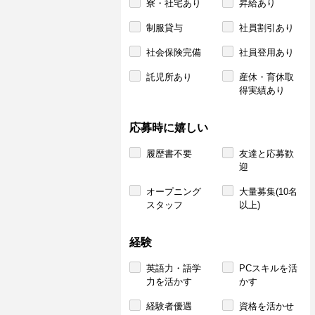
寮・社宅あり
昇給あり
制服貸与
社員割引あり
社会保険完備
社員登用あり
託児所あり
産休・育休取
得実績あり
応募時に嬉しい
履歴書不要
友達と応募歓
迎
オープニング
大量募集(10名
スタッフ
以上)
経験
英語力・語学
PCスキルを活
力を活かす
かす
経験者優遇
資格を活かせ