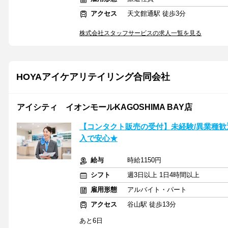
アクセス
天文館通駅 徒歩3分
株式会社スタッフサービスの求人一覧を見る
HOYAアイケアリテイリング合同会社
アイシティ イオンモールKAGOSHIMA BAY店
【コンタクト販売の受付】未経験/異業種歓
入で安心★
給与
時給1150円
シフト
週3日以上 1日4時間以上
雇用形態
アルバイト・パート
アクセス
谷山駅 徒歩13分
あと6日