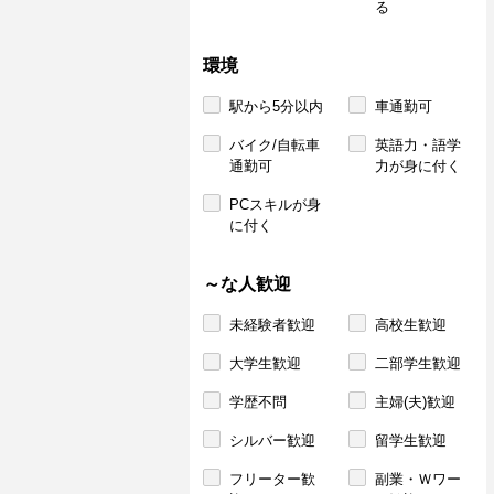
る
環境
駅から5分以内
車通勤可
バイク/自転車
英語力・語学
通勤可
力が身に付く
PCスキルが身
に付く
～な人歓迎
未経験者歓迎
高校生歓迎
大学生歓迎
二部学生歓迎
学歴不問
主婦(夫)歓迎
シルバー歓迎
留学生歓迎
フリーター歓
副業・Ｗワー