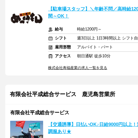
【駐車場スタッフ】＼年齢不問／高時給120
間～OK！
給与
時給1200円～
シフト
週3日以上 1日3時間以上 シフト
雇用形態
アルバイト・パート
アクセス
朝日通駅 徒歩10分
株式会社寿福産業の求人一覧を見る
有限会社平成総合サービス 鹿児島営業所
有限会社平成総合サービス
【交通誘導】日払いOK♪日給9000円以上
調服あり★