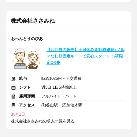
株式会社ささみね
おべんとうのぴあ
【お弁当の販売】土日休み＆15時退勤♪ノル
マなし◎固定ルートで安心スタート！AT限
定OK◆
給与
時給1026円～＋交通費
シフト
週5日 1日5時間以上
雇用形態
アルバイト・パート
アクセス
(1)谷山駅 (2)加治木駅
あと1日
株式会社ささみねの求人一覧を見る