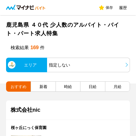
保存
履歴
鹿児島県 ４０代 少人数のアルバイト・バイ
ト・パート求人特集
169
検索結果
件
エリア
指定しない
おすすめ
新着
時給
日給
月給
株式会社nic
桜ヶ丘にっく保育園