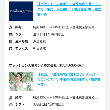
【ヴァンドーム青山】＼鹿児島山形屋／ジュ
エリー販売・未経験OK｜電話登録OK・履歴
書不要
給与
時給1400円～1450円以上＋交通費全額支給あり
シフト
週5日 1日7.5時間以上
雇用形態
派遣社員
アクセス
朝日通駅
ファッション人材リンク株式会社【FJLFUKUOKA】
【販売】〈鹿児島/朝日通駅チカ〉大人フェ
ミニンなアパレル販売/電話登録OK・履歴書
不要♪
給与
時給1350円～1400円以上＋交通費別途支給あり
シフト
週5日 1日7.5時間以上