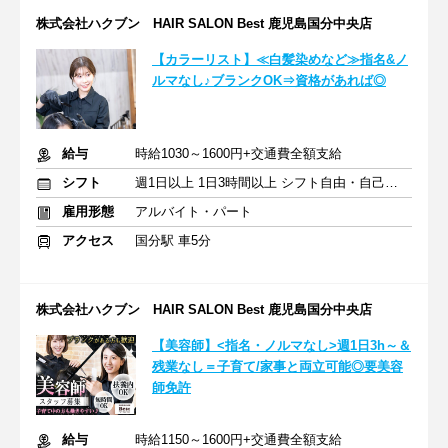
株式会社ハクブン HAIR SALON Best 鹿児島国分中央店
【カラーリスト】≪白髪染めなど≫指名&ノ
ルマなし♪ブランクOK⇒資格があれば◎
給与
時給1030～1600円+交通費全額支給
シフト
週1日以上 1日3時間以上 シフト自由・自己申告
雇用形態
アルバイト・パート
アクセス
国分駅 車5分
株式会社ハクブン HAIR SALON Best 鹿児島国分中央店
【美容師】<指名・ノルマなし>週1日3h～＆
残業なし＝子育て/家事と両立可能◎要美容
師免許
給与
時給1150～1600円+交通費全額支給