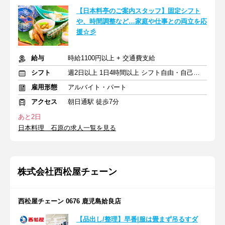
【日本料亭のご案内スタッフ】固定シフト
や、時間調整など…家庭や仕事との両立を応
援☆彡
給与
時給1100円以上 + 交通費支給
シフト
週2日以上 1日4時間以上 シフト自由・自己申告
雇用形態
アルバイト・パート
アクセス
朝日通駅 徒歩7分
あと2日
日本料理 石原の求人一覧を見る
株式会社西松屋チェーン
西松屋チェーン 0676 鹿児島姶良店
【品出し/整理】早番|服は畳まず吊るすダ