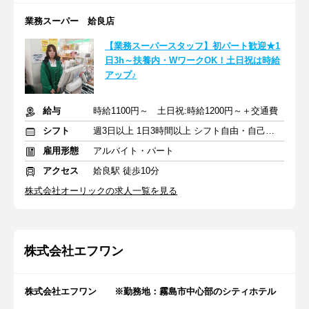
業務スーパー 姶良店
【業務スーパースタッフ】初パート歓迎★1
日3h～扶養内・WワークOK！土日祝は時給
アップ♪
給与
時給1100円～ 土日祝:時給1200円～＋交通費
シフト
週3日以上 1日3時間以上 シフト自由・自己申告
雇用形態
アルバイト・パート
アクセス
姶良駅 徒歩10分
株式会社オーリックの求人一覧を見る
株式会社エフワン
株式会社エフワン ※勤務地：霧島市中心部のシティホテル