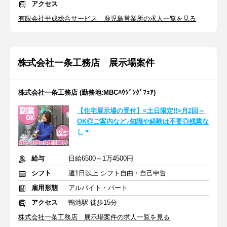
アクセス
有限会社平成総合サービス 鹿児島営業所の求人一覧を見る
株式会社一条工務店 展示場案件
株式会社一条工務店 (勤務地:MBCﾊｳｼﾞﾝｸﾞﾌｪｱ)
【住宅展示場の受付】<土日限定!!>月2回～
OK◎ご案内など♪知識や経験は不要◎残業な
し＊
給与
日給6500～1万4500円
シフト
週1日以上 シフト自由・自己申告
雇用形態
アルバイト・パート
アクセス
鴨池駅 徒歩15分
株式会社一条工務店 展示場案件の求人一覧を見る