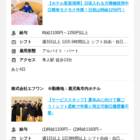
【ホテル客室清掃】日祝入れる方積極採用中
◎簡単モクモク作業！日祝は時給1250円！
給与
時給1100円～1250円以上
シフト
週3日以上 1日5.5時間以上 シフト自由・自己申告
雇用形態
アルバイト・パート
アクセス
隼人駅 徒歩13分
あと4日
株式会社エフワン ※勤務地：鹿児島市内ホテル
【サービススタッフ】夏休みに向けて稼ご
う！シフト柔軟で学業と両立可能◎履歴書不
要♪
給与
(1)時給1100円～ (2)時給1160円～
シフト
週1日以上 1日3時間以上 シフト自由・自己申告