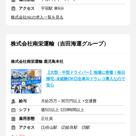
アクセス
宇宿駅 車6分
株式会社nicの求人一覧を見る
株式会社南栄運輸（吉田海運グループ）
株式会社南栄運輸 鹿児島本社
【大型・中型ドライバー】地場に密着！毎日
帰宅♪未経験OK◎全車AIドラレコ導入なので
安心
給与
月給25万～30万円以上 +交通費
シフト
週5日以上 1日8時間以上
雇用形態
正社員
アクセス
(1)谷山駅 (2)姶良駅 (3)駅