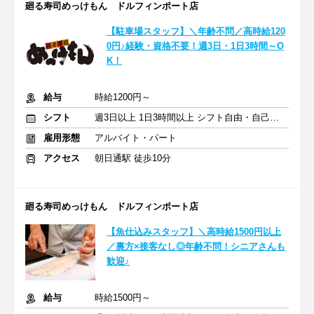
廻る寿司めっけもん ドルフィンポート店
【駐車場スタッフ】＼年齢不問／高時給120
0円♪経験・資格不要！週3日・1日3時間～O
K！
給与
時給1200円～
シフト
週3日以上 1日3時間以上 シフト自由・自己申告
雇用形態
アルバイト・パート
アクセス
朝日通駅 徒歩10分
廻る寿司めっけもん ドルフィンポート店
【魚仕込みスタッフ】＼高時給1500円以上
／裏方×接客なし◎年齢不問！シニアさんも
歓迎♪
給与
時給1500円～