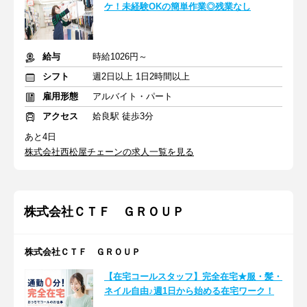
ケ！未経験OKの簡単作業◎残業なし
給与
時給1026円～
シフト
週2日以上 1日2時間以上
雇用形態
アルバイト・パート
アクセス
姶良駅 徒歩3分
あと4日
株式会社西松屋チェーンの求人一覧を見る
株式会社ＣＴＦ ＧＲＯＵＰ
株式会社ＣＴＦ ＧＲＯＵＰ
【在宅コールスタッフ】完全在宅★服・髪・
ネイル自由♪週1日から始める在宅ワーク！