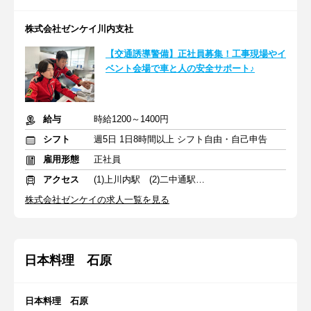
株式会社ゼンケイ川内支社
【交通誘導警備】正社員募集！工事現場やイ
ベント会場で車と人の安全サポート♪
給与
時給1200～1400円
シフト
週5日 1日8時間以上 シフト自由・自己申告
雇用形態
正社員
アクセス
(1)上川内駅 (2)二中通駅 (3)姶良駅
株式会社ゼンケイの求人一覧を見る
日本料理 石原
日本料理 石原