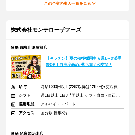
この企業の求人一覧を見る
株式会社モンテローザフーズ
魚民 霧島山形屋前店
【キッチン】夏の積極採用中★週1～&派手
髪OK！自由度高め♪落ち着く和空間＊
給与
時給1030円以上(22時以降は1287円)+交通費規定内支給
シフト
週1日以上 1日3時間以上 シフト自由・自己申告
雇用形態
アルバイト・パート
アクセス
国分駅 徒歩8分
魚民 姶良加治木店