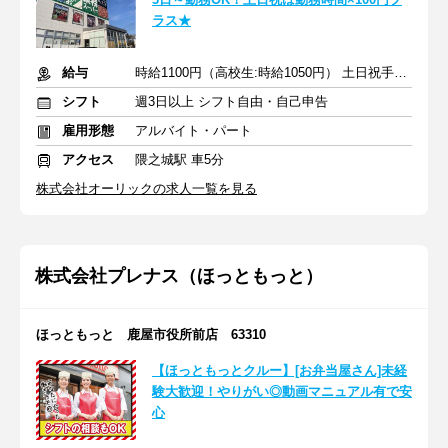
ラス★
給与
時給1100円（高校生:時給1050円） 土日祝手当：勤務時間×100円
シフト
週3日以上 シフト自由・自己申告
雇用形態
アルバイト・パート
アクセス
隈之城駅 車5分
株式会社オーリックの求人一覧を見る
株式会社プレナス（ほっともっと）
ほっともっと 鹿屋市役所前店 63310
【ほっともっとクルー】[お弁当屋さん]未経
験大歓迎！やりがい◎動画マニュアル有で安
心