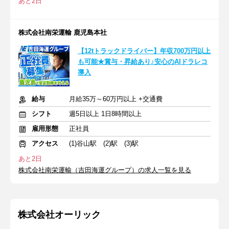
あと2日
株式会社南栄運輸 鹿児島本社
【12tトラックドライバー】年収700万円以上
も可能★賞与・昇給あり♪安心のAIドラレコ
導入
給与
月給35万～60万円以上 +交通費
シフト
週5日以上 1日8時間以上
雇用形態
正社員
アクセス
(1)谷山駅 (2)駅 (3)駅
あと2日
株式会社南栄運輸（吉田海運グループ）の求人一覧を見る
株式会社オーリック