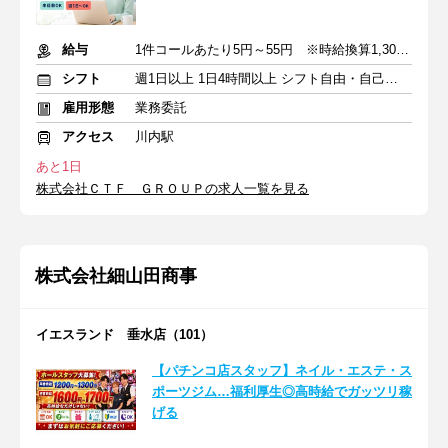
給与
1件コールあたり5円～55円 ※時給換算1,300円～4,000円
シフト
週1日以上 1日4時間以上 シフト自由・自己申告
雇用形態
業務委託
アクセス
川内駅
あと1日
株式会社ＣＴＦ ＧＲＯＵＰの求人一覧を見る
株式会社細山田商事
イエスランド 垂水店（101）
【パチンコ店スタッフ】ネイル・エステ・ス
ポーツジム…福利厚生◎高時給でガッツリ稼
げる