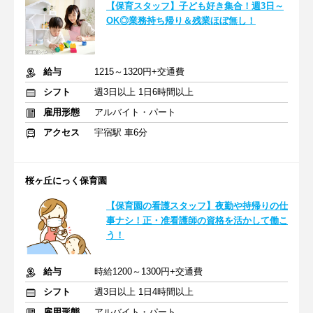
【保育スタッフ】子ども好き集合！週3日～
OK◎業務持ち帰り＆残業ほぼ無し！
給与
1215～1320円+交通費
シフト
週3日以上 1日6時間以上
雇用形態
アルバイト・パート
アクセス
宇宿駅 車6分
桜ヶ丘にっく保育園
【保育園の看護スタッフ】夜勤や持帰りの仕
事ナシ！正・准看護師の資格を活かして働こ
う！
給与
時給1200～1300円+交通費
シフト
週3日以上 1日4時間以上
雇用形態
アルバイト・パート