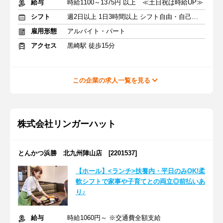
給与
時給1100～1375円 以上 ≪土日祝は時給UP≫
シフト
週2日以上 1日3時間以上 シフト自由・自己申告
雇用形態
アルバイト・パート
アクセス
黒崎駅 徒歩15分
この企業の求人一覧を見る
株式会社リンガーハット
とんかつ浜勝 北九州陣山店 [2201537]
【ホール】<ランチ>扶養内・平日のみOK!柔
軟シフトで家事や子育てとの両立◎前払いあ
り♪
給与
時給1060円～ ※交通費全額支給