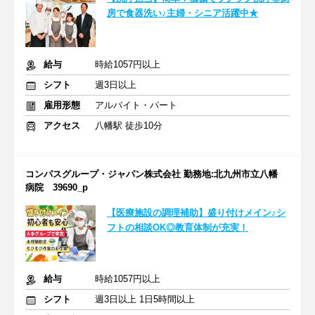
房で食器洗い♪主婦・シニア活躍中★
給与
時給1057円以上
シフト
週3日以上
雇用形態
アルバイト・パート
アクセス
八幡駅 徒歩10分
コンパスグループ・ジャパン株式会社 勤務地:北九州市立八幡
病院 39690_p
【医療施設の調理補助】盛り付けメイン♪シ
フトの相談OK◎教育体制が充実！
給与
時給1057円以上
シフト
週3日以上 1日5時間以上