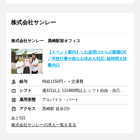
株式会社サンレー
株式会社サンレー 黒崎駅前オフィス
【イベント案内】＼お盆明けからの勤務OK
／学校行事や急なお休みも対応♪短時間＆扶
養内◎
給与
時給1150円～＋交通費
シフト
週4日以上 1日4時間以上 シフト自由・自己申告
雇用形態
アルバイト・パート
アクセス
黒崎駅 徒歩2分
あと5日
株式会社サンレーの求人一覧を見る