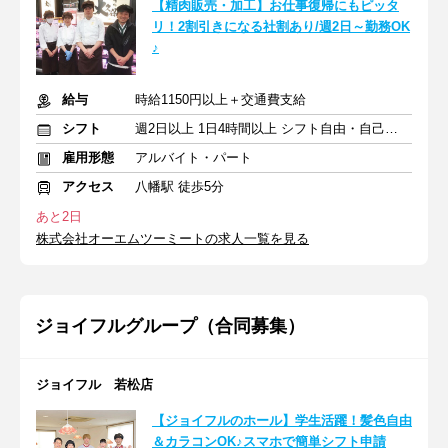
【精肉販売・加工】お仕事復帰にもピッタ
リ！2割引きになる社割あり/週2日～勤務OK
♪
給与
時給1150円以上＋交通費支給
シフト
週2日以上 1日4時間以上 シフト自由・自己申告
雇用形態
アルバイト・パート
アクセス
八幡駅 徒歩5分
あと2日
株式会社オーエムツーミートの求人一覧を見る
ジョイフルグループ（合同募集）
ジョイフル 若松店
【ジョイフルのホール】学生活躍！髪色自由
＆カラコンOK♪スマホで簡単シフト申請