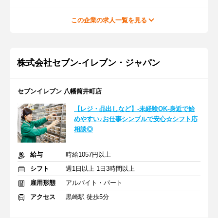
この企業の求人一覧を見る
株式会社セブン-イレブン・ジャパン
セブンイレブン 八幡筒井町店
【レジ・品出しなど】-未経験OK-身近で始
めやすい♪お仕事シンプルで安心☆シフト応
相談◎
給与
時給1057円以上
シフト
週1日以上 1日3時間以上
雇用形態
アルバイト・パート
アクセス
黒崎駅 徒歩5分