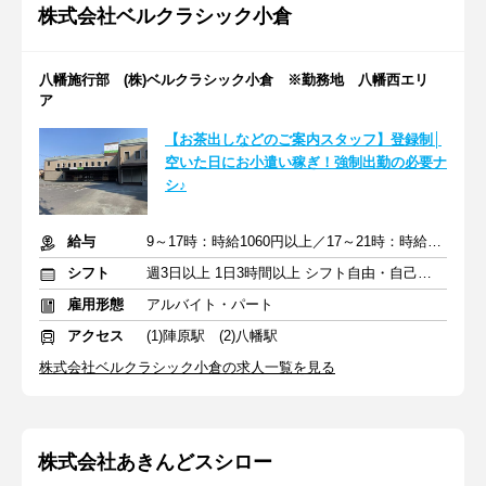
株式会社ベルクラシック小倉
八幡施行部 (株)ベルクラシック小倉 ※勤務地 八幡西エリ
ア
【お茶出しなどのご案内スタッフ】登録制│
空いた日にお小遣い稼ぎ！強制出勤の必要ナ
シ♪
給与
9～17時：時給1060円以上／17～21時：時給1150円以上
シフト
週3日以上 1日3時間以上 シフト自由・自己申告
雇用形態
アルバイト・パート
アクセス
(1)陣原駅 (2)八幡駅
株式会社ベルクラシック小倉の求人一覧を見る
株式会社あきんどスシロー