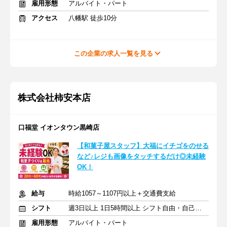
雇用形態
アルバイト・パート
アクセス
八幡駅 徒歩10分
この企業の求人一覧を見る
株式会社柿安本店
口福堂 イオンタウン黒崎店
【和菓子屋スタッフ】大福にイチゴをのせる
など♪レジも画像をタッチするだけ◎未経験
OK！
給与
時給1057～1107円以上＋交通費支給
シフト
週3日以上 1日5時間以上 シフト自由・自己申告
雇用形態
アルバイト・パート