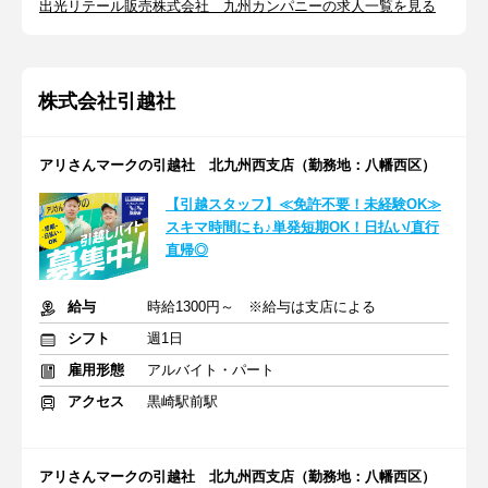
出光リテール販売株式会社 九州カンパニーの求人一覧を見る
株式会社引越社
アリさんマークの引越社 北九州西支店（勤務地：八幡西区）
【引越スタッフ】≪免許不要！未経験OK≫
スキマ時間にも♪単発短期OK！日払い/直行
直帰◎
給与
時給1300円～ ※給与は支店による
シフト
週1日
雇用形態
アルバイト・パート
アクセス
黒崎駅前駅
アリさんマークの引越社 北九州西支店（勤務地：八幡西区）