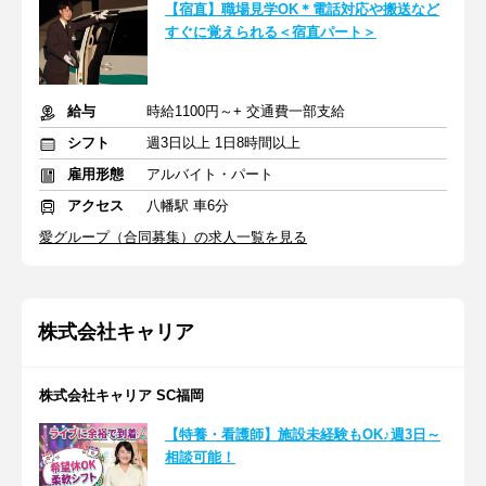
【宿直】職場見学OK＊電話対応や搬送など
すぐに覚えられる＜宿直パート＞
給与
時給1100円～+ 交通費一部支給
シフト
週3日以上 1日8時間以上
雇用形態
アルバイト・パート
アクセス
八幡駅 車6分
愛グループ（合同募集）の求人一覧を見る
株式会社キャリア
株式会社キャリア SC福岡
【特養・看護師】施設未経験もOK♪週3日～
相談可能！