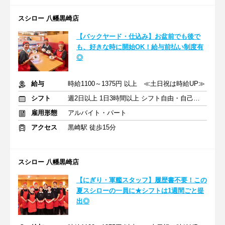
スシロー 八幡黒崎店
【バックヤード・仕込み】お盆前でも後で
も、好きな時に開始OK！給与前払い制度有
◎
給与
時給1100～1375円 以上 ≪土日祝は時給UP≫
シフト
週2日以上 1日3時間以上 シフト自由・自己申告
雇用形態
アルバイト・パート
アクセス
黒崎駅 徒歩15分
スシロー 八幡黒崎店
【にぎり・軍艦スタッフ】履歴書不要！この
夏スシローの一員に★シフトは1週間ごと提
出◎