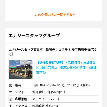
この企業の求人一覧を見る
エナジースタッフグループ
エナジースタッフ西日本【勤務先：コスモ セルフ黒崎中央(735
2)】
【給油監視STAFF】＜乙四必須＞未経験O
K！20～70代まで幅広い世代が活躍中♪車通
勤可◎
給与
日給5814～1万6912円(シフトにより変動)
シフト
週1日以上 1日5時間以上
雇用形態
アルバイト・パート
アクセス
西黒崎駅 徒歩16分