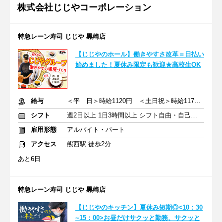
株式会社じじやコーポレーション
特急レーン寿司 じじや 黒崎店
【じじやのホール】働きやすさ改革＝日払い
始めました！夏休み限定も歓迎★高校生OK
給与
＜平 日＞時給1120円 ＜土日祝＞時給1170円
シフト
週2日以上 1日3時間以上 シフト自由・自己申告
雇用形態
アルバイト・パート
アクセス
熊西駅 徒歩2分
あと6日
特急レーン寿司 じじや 黒崎店
【じじやのキッチン】夏休み短期◎<10：30
~15：00>お昼だけサクッと勤務、サクッと