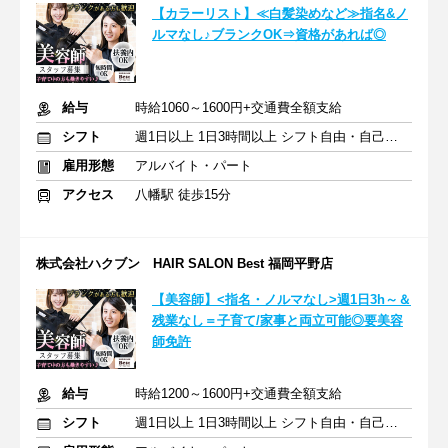
【カラーリスト】≪白髪染めなど≫指名&ノ
ルマなし♪ブランクOK⇒資格があれば◎
給与
時給1060～1600円+交通費全額支給
シフト
週1日以上 1日3時間以上 シフト自由・自己申告
雇用形態
アルバイト・パート
アクセス
八幡駅 徒歩15分
株式会社ハクブン HAIR SALON Best 福岡平野店
【美容師】<指名・ノルマなし>週1日3h～＆
残業なし＝子育て/家事と両立可能◎要美容
師免許
給与
時給1200～1600円+交通費全額支給
シフト
週1日以上 1日3時間以上 シフト自由・自己申告