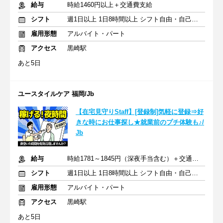
給与
時給1460円以上＋交通費支給
シフト
週1日以上 1日8時間以上 シフト自由・自己申告
雇用形態
アルバイト・パート
アクセス
黒崎駅
あと5日
ユースタイルケア 福岡/Jb
【在宅見守りStaff】[登録制]気軽に登録⇒好
きな時にお仕事探し★就業前のプチ体験も♪/
Jb
給与
時給1781～1845円（深夜手当含む）＋交通費支給
シフト
週1日以上 1日8時間以上 シフト自由・自己申告
雇用形態
アルバイト・パート
アクセス
黒崎駅
あと5日