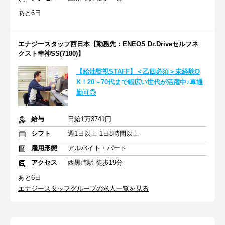
あと6日
エナジースタッフ西日本【勤務先：ENEOS Dr.Driveセルフネ
クスト幸神SS(7180)】
【給油監視STAFF】＜乙四必須＞未経験O
K！20～70代まで幅広い世代が活躍中♪車通
勤可◎
給与
日給1万3741円
シフト
週1日以上 1日8時間以上
雇用形態
アルバイト・パート
アクセス
西黒崎駅 徒歩19分
あと6日
エナジースタッフグループの求人一覧を見る