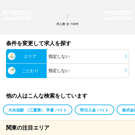
1
前のページへ
次のページへ
求人数 全
739
件
条件を変更して求人を探す
エリア
指定しない
指定しない
こだわり
他の人はこんな検索をしています
大矢知駅 （三重県） 学童 バイト
即日入金 バイト
株式会
関東の注目エリア