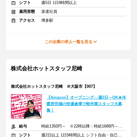
シフト
週5日 1日8時間以上
雇用形態
派遣社員
アクセス
博多駅
この企業の求人一覧を見る
株式会社ホットスタッフ尼崎
株式会社ホットスタッフ尼崎 ※大阪市【007】
【Amazon】オープニング♪♪週2日～OK★冷
暖房完備の快適倉庫で軽作業スタッフ大募
集！
給与
時給1350円～ ※22時以降：時給1688円～ ＋交通費支給
シフト
週2日以上 1日5時間以上 シフト自由・自己申告