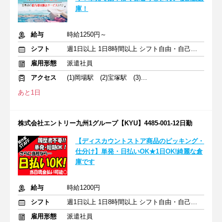
庫！
給与
時給1250円～
シフト
週1日以上 1日8時間以上 シフト自由・自己申告
雇用形態
派遣社員
アクセス
(1)岡場駅 (2)宝塚駅 (3)三田駅
あと1日
株式会社エントリー九州1グループ【KYU】4485-001-12日勤
【ディスカウントストア商品のピッキング・
仕分け】単発・日払いOK★1日OK!綺麗な倉
庫です
給与
時給1200円
シフト
週1日以上 1日8時間以上 シフト自由・自己申告
雇用形態
派遣社員