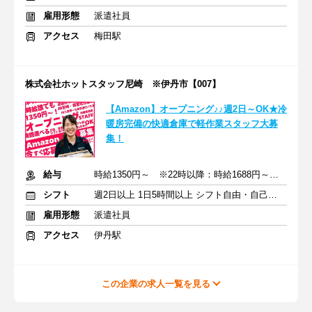
雇用形態
派遣社員
アクセス
梅田駅
株式会社ホットスタッフ尼崎 ※伊丹市【007】
【Amazon】オープニング♪♪週2日～OK★冷
暖房完備の快適倉庫で軽作業スタッフ大募
集！
給与
時給1350円～ ※22時以降：時給1688円～ ＋交通費支給
シフト
週2日以上 1日5時間以上 シフト自由・自己申告
雇用形態
派遣社員
アクセス
伊丹駅
この企業の求人一覧を見る