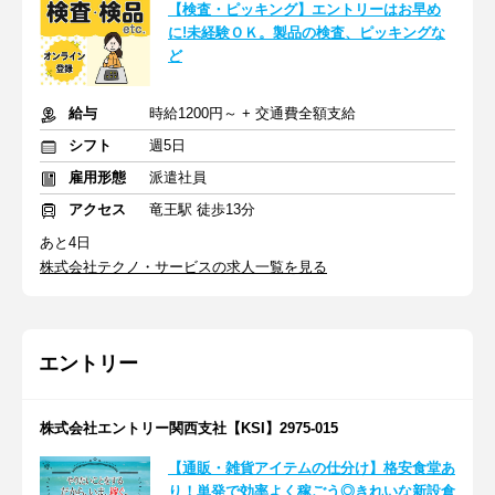
【検査・ピッキング】エントリーはお早め
に!未経験ＯＫ。製品の検査、ピッキングな
ど
給与
時給1200円～ + 交通費全額支給
シフト
週5日
雇用形態
派遣社員
アクセス
竜王駅 徒歩13分
あと4日
株式会社テクノ・サービスの求人一覧を見る
エントリー
株式会社エントリー関西支社【KSI】2975-015
【通販・雑貨アイテムの仕分け】格安食堂あ
り！単発で効率よく稼ごう◎きれいな新設倉