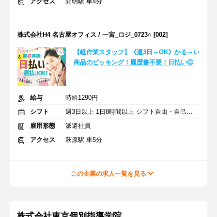
アクセス
開明駅 車4分
株式会社H4 名古屋オフィス / 一宮_ロジ_0723○ [002]
【軽作業スタッフ】《週3日～OK》かる～い
商品のピッキング！履歴書不要！日払い◎
給与
時給1290円
シフト
週3日以上 1日8時間以上 シフト自由・自己申告
雇用形態
派遣社員
アクセス
萩原駅 車5分
この企業の求人一覧を見る
株式会社東京個別指導学院