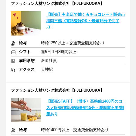
ファッション人材リンク株式会社【FJLFUKUOKA】
【販売】有名店で働く★チョコレート販売in
福岡三越《電話登録OK・最短15分で完了
♪》
給与
時給1250以上＋交通費全額支給あり
シフト
週5日 1日8時間以上
雇用形態
派遣社員
アクセス
天神駅
ファッション人材リンク株式会社【FJLFUKUOKA】
【販売STAFF】〈博多〉高時給1400円のコ
スメ販売/電話登録最短15分・履歴書不要/制
服あり
給与
時給1400円以上＋交通費全額支給あり