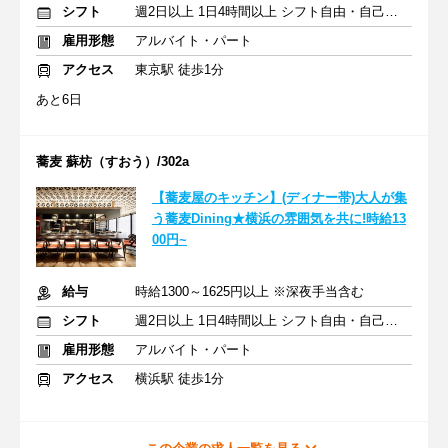
シフト
週2日以上 1日4時間以上 シフト自由・自己申告
雇用形態
アルバイト・パート
アクセス
東京駅 徒歩1分
あと6日
蕎麦 蘇枋（すおう）/302a
【蕎麦屋のキッチン】(ディナー帯)大人が集
う蕎麦Dining★横浜の雰囲気を共に!時給13
00円~
給与
時給1300～1625円以上 ※深夜手当含む
シフト
週2日以上 1日4時間以上 シフト自由・自己申告
雇用形態
アルバイト・パート
アクセス
横浜駅 徒歩1分