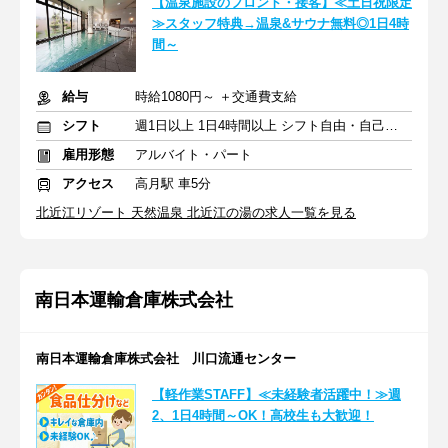
【温泉施設のフロント・接客】≪土日祝限定
≫スタッフ特典→温泉&サウナ無料◎1日4時
間～
給与
時給1080円～ ＋交通費支給
シフト
週1日以上 1日4時間以上 シフト自由・自己申告
雇用形態
アルバイト・パート
アクセス
高月駅 車5分
北近江リゾート 天然温泉 北近江の湯の求人一覧を見る
南日本運輸倉庫株式会社
南日本運輸倉庫株式会社 川口流通センター
【軽作業STAFF】≪未経験者活躍中！≫週
2、1日4時間～OK！高校生も大歓迎！