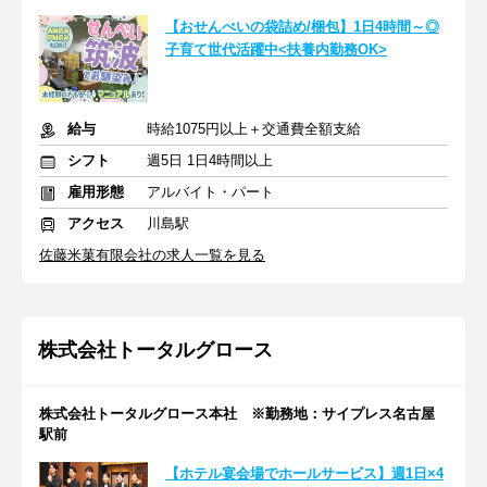
【おせんべいの袋詰め/梱包】1日4時間～◎
子育て世代活躍中<扶養内勤務OK>
給与
時給1075円以上＋交通費全額支給
シフト
週5日 1日4時間以上
雇用形態
アルバイト・パート
アクセス
川島駅
佐藤米菓有限会社の求人一覧を見る
株式会社トータルグロース
株式会社トータルグロース本社 ※勤務地：サイプレス名古屋
駅前
【ホテル宴会場でホールサービス】週1日×4