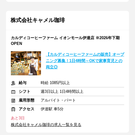
株式会社キャメル珈琲
カルディコーヒーファーム イオンモール伊達店 ※2026年下期
OPEN
【カルディコーヒーファームの販売】オープ
ニング募集！1日4時間～OKで家事育児との
両立◎
給与
時給 1085円以上
シフト
週3日以上 1日4時間以上
雇用形態
アルバイト・パート
アクセス
伊達駅 車5分
あと3日
株式会社キャメル珈琲の求人一覧を見る