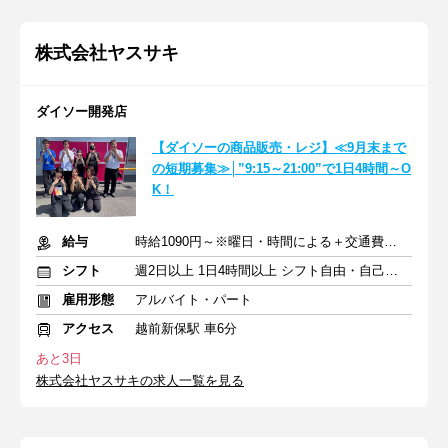
株式会社ヤスサキ
ダイソー開発店
【ダイソーの商品販売・レジ】≪9月末まで
の短期募集≫│”9:15～21:00”で1日4時間～O
K！
給与
時給1090円～※曜日・時間による＋交通費規定内支給
シフト
週2日以上 1日4時間以上 シフト自由・自己申告
雇用形態
アルバイト・パート
アクセス
越前新保駅 車6分
あと3日
株式会社ヤスサキの求人一覧を見る