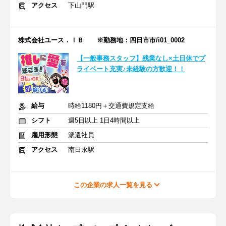
アクセス
下山門駅
株式会社ユース．ＩＢ ※勤務地：四日市市/i01_0002
【一般事務スタッフ】残業なし×土日休でプ
ライベート充実♪未経験の方歓迎！！
給与
時給1180円＋交通費規定支給
シフト
週5日以上 1日4時間以上
雇用形態
派遣社員
アクセス
南日永駅
この企業の求人一覧を見る