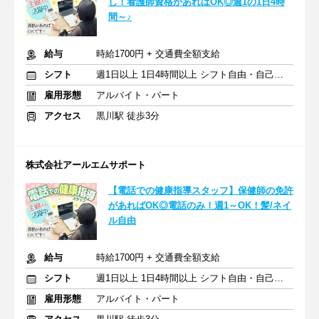
し！看護師資格があればOK◎週1の1日4時
間～♪
給与
時給1700円 + 交通費全額支給
シフト
週1日以上 1日4時間以上 シフト自由・自己申告
雇用形態
アルバイト・パート
アクセス
黒川駅 徒歩3分
株式会社アールエムサポート
【電話での健康指導スタッフ】保健師の免許
があればOK◎電話のみ！週1～OK！髪/ネイ
ル自由
給与
時給1700円 + 交通費全額支給
シフト
週1日以上 1日4時間以上 シフト自由・自己申告
雇用形態
アルバイト・パート