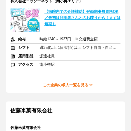
株式会社ニッソーネット（南小樽エリア）
【病院内での介護補助】登録制◆無資格OK
／最初は利用者さんとのお喋りから！まずは
短期も
給与
時給1240～1937円 ※交通費全額
シフト
週3日以上 1日4時間以上 シフト自由・自己申告
雇用形態
派遣社員
アクセス
南小樽駅
この企業の求人一覧を見る
佐藤米菓有限会社
佐藤米菓有限会社