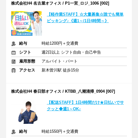
株式会社H4 名古屋オフィス / P1一宮_ロジ_1006 [002]
【軽作業STAFF】☆大量募集☆誰でも簡単
ピッキング♪《週1～/1日4時間～》
給与
時給1200円＋交通費
シフト
週2日以上 シフト自由・自己申告
雇用形態
アルバイト・パート
アクセス
新木曽川駅 徒歩15分
株式会社H4 春日部オフィス / KTBB_八潮清掃_0904 [007]
【配送STAFF】1日4時間だけ★日払いでサ
クッと◆週1～OK♪
給与
時給1550円＋交通費