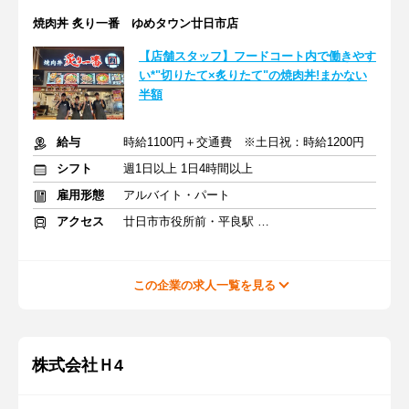
焼肉丼 炙り一番 ゆめタウン廿日市店
【店舗スタッフ】フードコート内で働きやす
い*"切りたて×炙りたて"の焼肉丼!まかない
半額
給与
時給1100円＋交通費 ※土日祝：時給1200円
シフト
週1日以上 1日4時間以上
雇用形態
アルバイト・パート
アクセス
廿日市市役所前・平良駅 徒歩14分
この企業の求人一覧を見る
株式会社Ｈ4