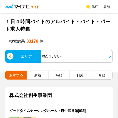
保存
履歴
１日４時間バイトのアルバイト・バイト・パー
ト求人特集
33170
検索結果
件
エリア
指定しない
おすすめ
新着
時給
日給
月給
株式会社創生事業団
グッドタイムナーシングホーム・府中弐番館[035]