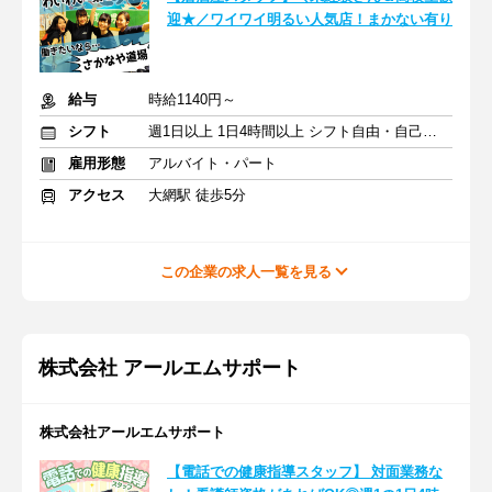
迎★／ワイワイ明るい人気店！まかない有り
給与
時給1140円～
シフト
週1日以上 1日4時間以上 シフト自由・自己申告
雇用形態
アルバイト・パート
アクセス
大網駅 徒歩5分
この企業の求人一覧を見る
株式会社 アールエムサポート
株式会社アールエムサポート
【電話での健康指導スタッフ】 対面業務な