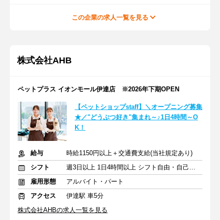
この企業の求人一覧を見る
株式会社AHB
ペットプラス イオンモール伊達店 ※2026年下期OPEN
【ペットショップstaff】＼オープニング募集
★／"どうぶつ好き"集まれ～♪1日4時間～O
K！
給与
時給1150円以上＋交通費支給(当社規定あり)
シフト
週3日以上 1日4時間以上 シフト自由・自己申告
雇用形態
アルバイト・パート
アクセス
伊達駅 車5分
株式会社AHBの求人一覧を見る