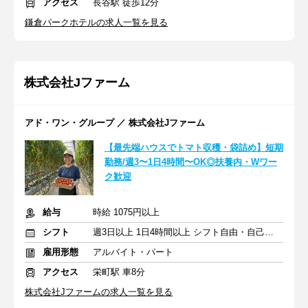
アクセス
長谷駅 徒歩12分
鎌倉パークホテルの求人一覧を見る
株式会社Jファーム
アド・ワン・グループ ／ 株式会社Jファーム
【最先端ハウスでトマト収穫・袋詰め】短期
勤務/週3〜1日4時間〜OK◎扶養内・Wワー
ク歓迎
給与
時給 1075円以上
シフト
週3日以上 1日4時間以上 シフト自由・自己申告
雇用形態
アルバイト・パート
アクセス
栄町駅 車8分
株式会社Jファームの求人一覧を見る