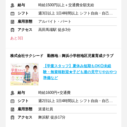
給与
時給1500円以上＋交通費全額支給
シフト
週3日以上 1日4時間以上 シフト自由・自己申告
雇用形態
アルバイト・パート
アクセス
高田馬場駅 徒歩3分
あと3日
株式会社サクシード 勤務地：舞浜小学校地区児童育成クラブ
【学童スタッフ】夏休み短期もOK◎未経
験・無資格歓迎★子ども達の見守りやおやつ
準備など
給与
時給1600円+交通費
シフト
週2日以上 1日4時間以上 シフト自由・自己申告
雇用形態
派遣社員
アクセス
舞浜駅 徒歩17分