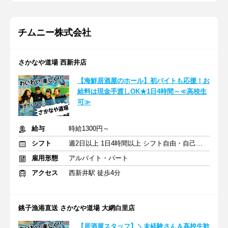
チムニー株式会社
さかなや道場 西新井店
【海鮮居酒屋のホール】初バイトも応援！お
給料は現金手渡しOK★1日4時間～≪高校生
可≫
給与
時給1300円～
シフト
週2日以上 1日4時間以上 シフト自由・自己申告
雇用形態
アルバイト・パート
アクセス
西新井駅 徒歩4分
銚子漁港直送 さかなや道場 大網白里店
【居酒屋スタッフ】＼未経験さん＆高校生歓