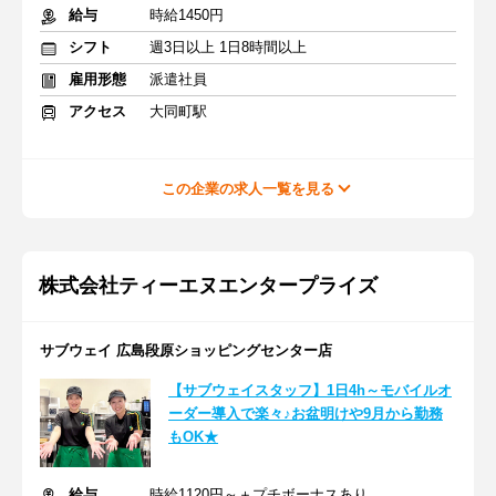
給与
時給1450円
シフト
週3日以上 1日8時間以上
雇用形態
派遣社員
アクセス
大同町駅
この企業の求人一覧を見る
株式会社ティーエヌエンタープライズ
サブウェイ 広島段原ショッピングセンター店
【サブウェイスタッフ】1日4h～モバイルオ
ーダー導入で楽々♪お盆明けや9月から勤務
もOK★
給与
時給1120円～＋プチボーナスあり