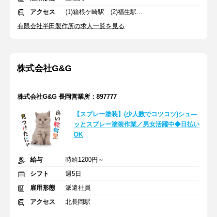
アクセス
(1)箱根ケ崎駅 (2)福生駅 (3)羽村駅
有限会社半田製作所の求人一覧を見る
株式会社G&G
株式会社G&G 長岡営業所：897777
【スプレー塗装】(少人数でコツコツ)シュ―
ッとスプレー塗装作業／男女活躍中◆日払い
OK
給与
時給1200円～
シフト
週5日
雇用形態
派遣社員
アクセス
北長岡駅