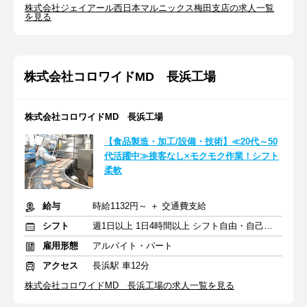
株式会社ジェイアール西日本マルニックス梅田支店の求人一覧
を見る
株式会社コロワイドMD 長浜工場
株式会社コロワイドMD 長浜工場
【食品製造・加工/設備・技術】≪20代～50
代活躍中≫接客なし×モクモク作業！シフト
柔軟
給与
時給1132円～ ＋ 交通費支給
シフト
週1日以上 1日4時間以上 シフト自由・自己申告
雇用形態
アルバイト・パート
アクセス
長浜駅 車12分
株式会社コロワイドMD 長浜工場の求人一覧を見る