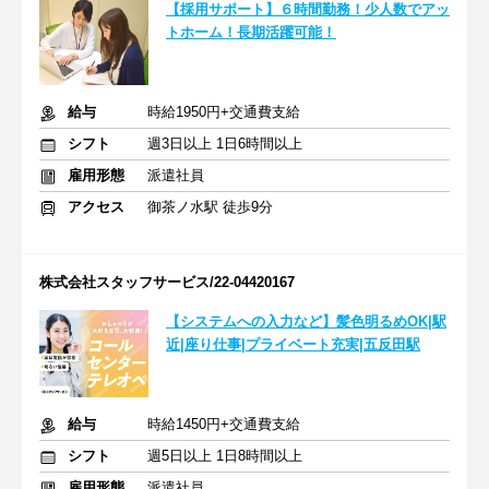
【採用サポート】６時間勤務！少人数でアッ
トホーム！長期活躍可能！
給与
時給1950円+交通費支給
シフト
週3日以上 1日6時間以上
雇用形態
派遣社員
アクセス
御茶ノ水駅 徒歩9分
株式会社スタッフサービス/22-04420167
【システムへの入力など】髪色明るめOK|駅
近|座り仕事|プライベート充実|五反田駅
給与
時給1450円+交通費支給
シフト
週5日以上 1日8時間以上
雇用形態
派遣社員