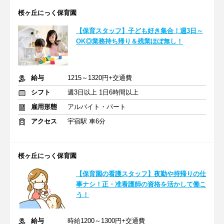
桜ヶ丘にっく保育園
【保育スタッフ】子ども好き集合！週3日～
OK◎業務持ち帰り＆残業ほぼ無し！
給与
1215～1320円+交通費
シフト
週3日以上 1日6時間以上
雇用形態
アルバイト・パート
アクセス
宇宿駅 車6分
桜ヶ丘にっく保育園
【保育園の看護スタッフ】夜勤や持帰りの仕
事ナシ！正・准看護師の資格を活かして働こ
う！
給与
時給1200～1300円+交通費