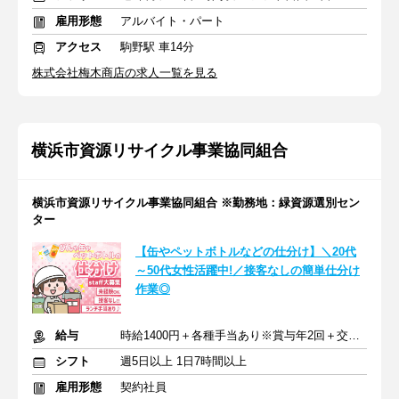
雇用形態
アルバイト・パート
アクセス
駒野駅 車14分
株式会社梅木商店の求人一覧を見る
横浜市資源リサイクル事業協同組合
横浜市資源リサイクル事業協同組合 ※勤務地：緑資源選別セン
ター
【缶やペットボトルなどの仕分け】＼20代
～50代女性活躍中!／接客なしの簡単仕分け
作業◎
給与
時給1400円＋各種手当あり※賞与年2回＋交通費一部支給
シフト
週5日以上 1日7時間以上
雇用形態
契約社員