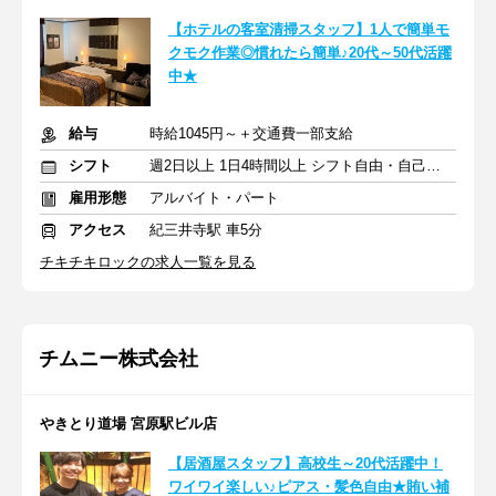
【ホテルの客室清掃スタッフ】1人で簡単モ
クモク作業◎慣れたら簡単♪20代～50代活躍
中★
給与
時給1045円～＋交通費一部支給
シフト
週2日以上 1日4時間以上 シフト自由・自己申告
雇用形態
アルバイト・パート
アクセス
紀三井寺駅 車5分
チキチキロックの求人一覧を見る
チムニー株式会社
やきとり道場 宮原駅ビル店
【居酒屋スタッフ】高校生～20代活躍中！
ワイワイ楽しい♪ピアス・髪色自由★賄い補