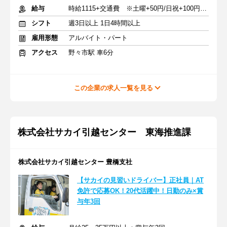
給与
時給1115+交通費 ※土曜+50円/日祝+100円/遅番17時以降～＋50円
シフト
週3日以上 1日4時間以上
雇用形態
アルバイト・パート
アクセス
野々市駅 車6分
この企業の求人一覧を見る
株式会社サカイ引越センター 東海推進課
株式会社サカイ引越センター 豊橋支社
【サカイの見習いドライバー】正社員｜AT
免許で応募OK！20代活躍中！日勤のみ×賞
与年3回