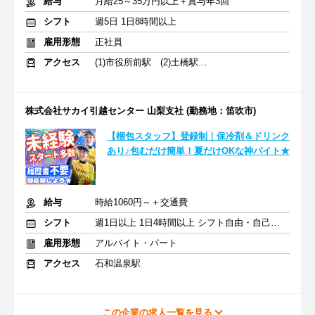
給与
月給25～35万円以上＋賞与年3回
シフト
週5日 1日8時間以上
雇用形態
正社員
アクセス
(1)市役所前駅 (2)土橋駅 (3)宇頭駅
株式会社サカイ引越センター 山梨支社 (勤務地：笛吹市)
【梱包スタッフ】登録制｜保冷剤＆ドリンク
あり♪包むだけ簡単！夏だけOKな神バイト★
給与
時給1060円～＋交通費
シフト
週1日以上 1日4時間以上 シフト自由・自己申告
雇用形態
アルバイト・パート
アクセス
石和温泉駅
この企業の求人一覧を見る