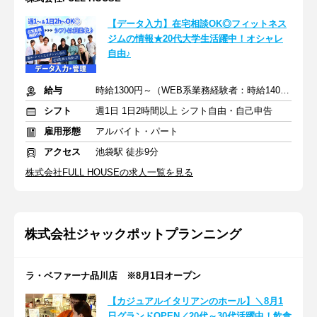
【データ入力】在宅相談OK◎フィットネス
ジムの情報★20代大学生活躍中！オシャレ
自由♪
給与
時給1300円～（WEB系業務経験者：時給1400円～）+交通費全額
シフト
週1日 1日2時間以上 シフト自由・自己申告
雇用形態
アルバイト・パート
アクセス
池袋駅 徒歩9分
株式会社FULL HOUSEの求人一覧を見る
株式会社ジャックポットプランニング
ラ・ベファーナ品川店 ※8月1日オープン
【カジュアルイタリアンのホール】＼8月1
日グランドOPEN／20代～30代活躍中！飲食