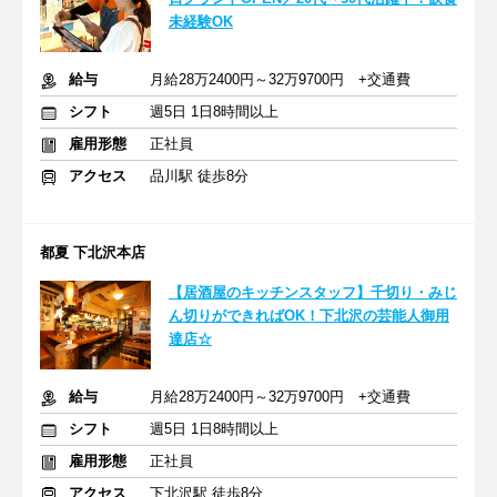
未経験OK
給与
月給28万2400円～32万9700円 +交通費
シフト
週5日 1日8時間以上
雇用形態
正社員
アクセス
品川駅 徒歩8分
都夏 下北沢本店
【居酒屋のキッチンスタッフ】千切り・みじ
ん切りができればOK！下北沢の芸能人御用
達店☆
給与
月給28万2400円～32万9700円 +交通費
シフト
週5日 1日8時間以上
雇用形態
正社員
アクセス
下北沢駅 徒歩8分