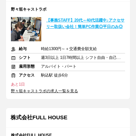
野々垣キャストラボ
【事務STAFF】20代～40代活躍中♪アクセサ
リー取扱い会社！簡単PC作業◎平日のみ◎
給与
時給1300円～＋交通費全額支給
シフト
週3日以上 1日7時間以上 シフト自由・自己申告
雇用形態
アルバイト・パート
アクセス
駒込駅 徒歩6分
あと1日
野々垣キャストラボの求人一覧を見る
株式会社FULL HOUSE
株式会社FULL HOUSE