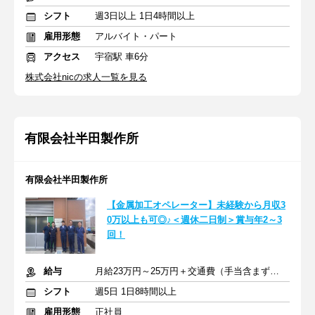
シフト
週3日以上 1日4時間以上
雇用形態
アルバイト・パート
アクセス
宇宿駅 車6分
株式会社nicの求人一覧を見る
有限会社半田製作所
有限会社半田製作所
【金属加工オペレーター】未経験から月収3
0万以上も可◎♪＜週休二日制＞賞与年2～3
回！
給与
月給23万円～25万円＋交通費（手当含まず） ※賞与年2～3回あり
シフト
週5日 1日8時間以上
雇用形態
正社員