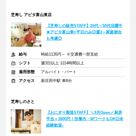
芝寿し アピタ富山東店
【芝寿しの販売STAFF】20代～50代活躍中
★アピタ富山東×平日のみ◎週3～家庭都合
も考慮◎
給与
時給1135円～ ※交通費一部支給
シフト
週3日以上 1日4時間以上
雇用形態
アルバイト・パート
アクセス
新庄田中駅 車8分
芝寿しのさと
【おにぎり製造STAFF】＼9月Open／厨房
手当＋3000円！扶養内・WワークもOK◎未
経験歓迎♪