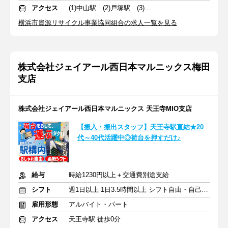
アクセス
(1)中山駅 (2)戸塚駅 (3)鶴見駅
横浜市資源リサイクル事業協同組合の求人一覧を見る
株式会社ジェイアール西日本マルニックス梅田
支店
株式会社ジェイアール西日本マルニックス 天王寺MIO支店
【搬入・搬出スタッフ】天王寺駅直結★20
代～40代活躍中◎荷台を押すだけ♪
給与
時給1230円以上＋交通費別途支給
シフト
週1日以上 1日3.5時間以上 シフト自由・自己申告
雇用形態
アルバイト・パート
アクセス
天王寺駅 徒歩0分