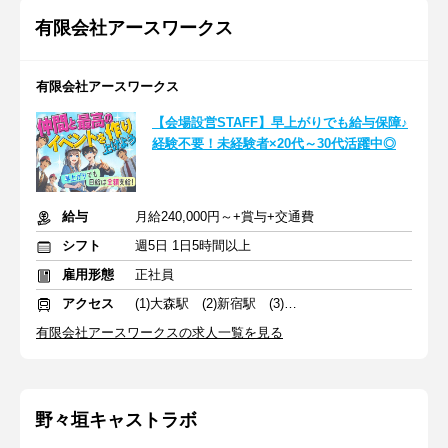
有限会社アースワークス
有限会社アースワークス
【会場設営STAFF】早上がりでも給与保障♪
経験不要！未経験者×20代～30代活躍中◎
給与
月給240,000円～+賞与+交通費
シフト
週5日 1日5時間以上
雇用形態
正社員
アクセス
(1)大森駅 (2)新宿駅 (3)東京駅
有限会社アースワークスの求人一覧を見る
野々垣キャストラボ