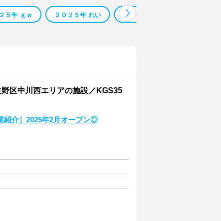
２５年 ｇｗ
２０２５年 れい
２０２５年 令和
２０２５年
生野区中川西エリアの施設／KGS35
紹介］2025年2月オープン◎