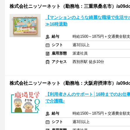
株式会社ニッソーネット（勤務地：三重県桑名市）/a09dc000
【マンションのような綺麗な職場で生活サポ
≫16時退勤
給与
時給1500～1875円＋交通費全額
シフト
週3日以上
雇用形態
派遣社員
アクセス
西別所駅 徒歩10分
株式会社ニッソーネット（勤務地：大阪府摂津市）/a09dc00
【利用者さんのサポート│16時までのお仕事
で介護職♪
給与
時給1500～1875円＋交通費全額
シフト
週3日以上