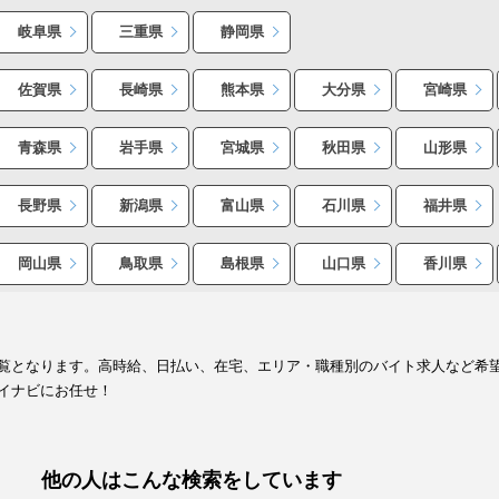
岐阜県
三重県
静岡県
佐賀県
長崎県
熊本県
大分県
宮崎県
青森県
岩手県
宮城県
秋田県
山形県
長野県
新潟県
富山県
石川県
福井県
岡山県
鳥取県
島根県
山口県
香川県
覧となります。高時給、日払い、在宅、エリア・職種別のバイト求人など希
イナビにお任せ！
他の人はこんな検索をしています