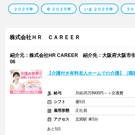
２０２５年
今 ２０２５年
いま ２０２５年
２０
株式会社ＨＲ ＣＡＲＥＥＲ
紹介元：株式会社HR CAREER 紹介先：大阪府大阪市
06
【介護付き有料老人ホームでの介護】［職業
給与
月給26万8900円～＋交通費
シフト
週5日
雇用形態
正社員
アクセス
北巽駅 車5分
あと5日