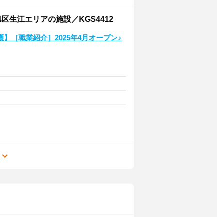
区生江エリアの施設／KGS4412
】［職業紹介］2025年4月オープン♪
る