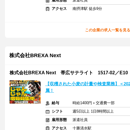
雇用形態
派遣社員
アクセス
南摂津駅 徒歩9分
この企業の求人一覧を見
株式会社BREXA Next
株式会社BREXA Next 帯広サテライト 1517-02／E10
【収穫された小麦の計量や検査業務】＜202
属！
給与
時給1400円＋交通費一部
シフト
週5日以上 1日8時間以上
雇用形態
派遣社員
アクセス
十勝清水駅