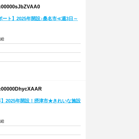
00sJbZVAA0
ート】2025年開設♪桑名市≪週3日～
支給
000DhycXAAR
】2025年開設！摂津市★きれいな施設
支給