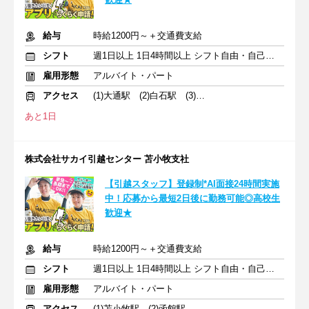
給与
時給1200円～＋交通費支給
シフト
週1日以上 1日4時間以上 シフト自由・自己申告
雇用形態
アルバイト・パート
アクセス
(1)大通駅 (2)白石駅 (3)宮の沢駅
あと1日
株式会社サカイ引越センター 苫小牧支社
【引越スタッフ】登録制*AI面接24時間実施
中！応募から最短2日後に勤務可能◎高校生
歓迎★
給与
時給1200円～＋交通費支給
シフト
週1日以上 1日4時間以上 シフト自由・自己申告
雇用形態
アルバイト・パート
アクセス
(1)苫小牧駅 (2)函館駅