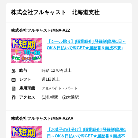
株式会社フルキャスト 北海道支社
株式会社フルキャスト/MNA-AZZ
【シール貼り】[職業紹介][登録制]単発1日～
OK＆日払いで即GET★履歴書＆面接不要♪
給与
時給 1270円以上
シフト
週1日以上
雇用形態
アルバイト・パート
アクセス
(1)札幌駅 (2)大通駅
株式会社フルキャスト/MNA-AZAA
【お菓子の仕分け】[職業紹介][登録制]単発1
日～OK＆日払いで即GET★履歴書＆面接不