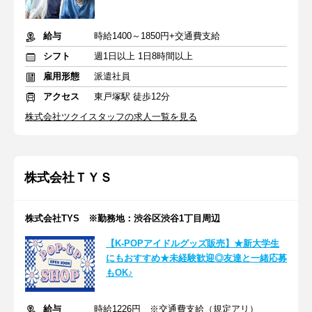
給与
時給1400～1850円+交通費支給
シフト
週1日以上 1日8時間以上
雇用形態
派遣社員
アクセス
東戸塚駅 徒歩12分
株式会社ツクイスタッフの求人一覧を見る
株式会社ＴＹＳ
株式会社TYS ※勤務地：渋谷区渋谷1丁目周辺
【K-POPアイドルグッズ販売】★新大学生
にもおすすめ★未経験歓迎◎友達と一緒応募
もOK♪
給与
時給1226円 ※交通費支給（規定アリ）