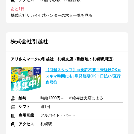
あと1日
株式会社サカイ引越センターの求人一覧を見る
株式会社引越社
アリさんマークの引越社 札幌支店（勤務地：札幌駅周辺）
【引越スタッフ】≪免許不要！未経験OK≫
スキマ時間にも♪単発短期OK！日払い/直行
直帰◎
給与
時給1200円～ ※給与は支店による
シフト
週1日
雇用形態
アルバイト・パート
アクセス
札幌駅