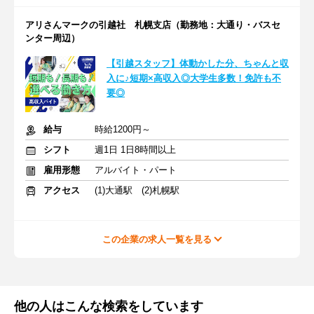
アリさんマークの引越社 札幌支店（勤務地：大通り・バスセ
ンター周辺）
【引越スタッフ】体動かした分、ちゃんと収
入に♪短期×高収入◎大学生多数！免許も不
要◎
給与
時給1200円～
シフト
週1日 1日8時間以上
雇用形態
アルバイト・パート
アクセス
(1)大通駅 (2)札幌駅
この企業の求人一覧を見る
他の人はこんな検索をしています