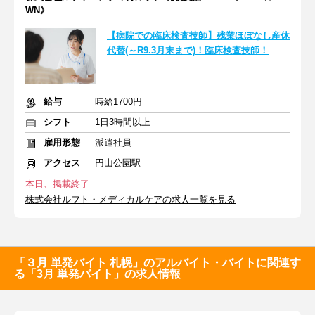
WN》
【病院での臨床検査技師】残業ほぼなし産休
代替(～R9.3月末まで)！臨床検査技師！
給与
時給1700円
シフト
1日3時間以上
雇用形態
派遣社員
アクセス
円山公園駅
本日、掲載終了
株式会社ルフト・メディカルケアの求人一覧を見る
「３月 単発バイト 札幌」のアルバイト・バイトに関連す
る「3月 単発バイト」の求人情報