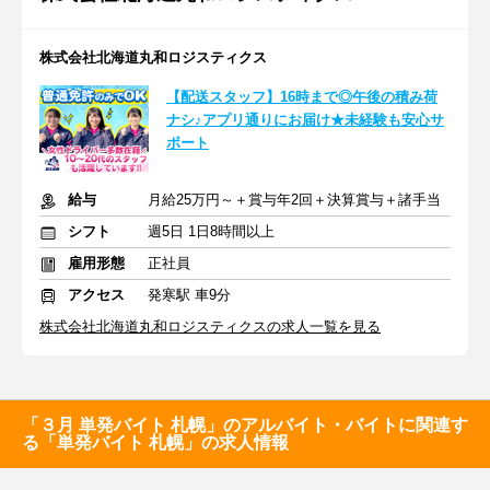
株式会社北海道丸和ロジスティクス
【配送スタッフ】16時まで◎午後の積み荷
ナシ♪アプリ通りにお届け★未経験も安心サ
ポート
給与
月給25万円～＋賞与年2回＋決算賞与＋諸手当
シフト
週5日 1日8時間以上
雇用形態
正社員
アクセス
発寒駅 車9分
株式会社北海道丸和ロジスティクスの求人一覧を見る
「３月 単発バイト 札幌」のアルバイト・バイトに関連す
る「単発バイト 札幌」の求人情報