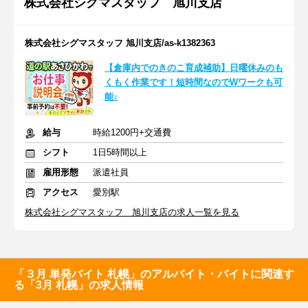
株式会社シグマスタッフ 旭川支店
株式会社シグマスタッフ 旭川支店/as-k1382363
【倉庫内でのきのこ育成補助】日曜休みのも
くもく作業です！短時間なのでWワークも可
能♪
給与
時給1200円+交通費
シフト
1日5時間以上
雇用形態
派遣社員
アクセス
愛別駅
株式会社シグマスタッフ 旭川支店の求人一覧を見る
「３月 単発バイト 札幌」のアルバイト・バイトに関連す
る「3月 札幌」の求人情報