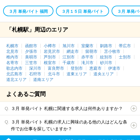
３月 単発バイト 福岡
３月１５日 単発バイト
３月 単発バ
「札幌駅」周辺のエリア
札幌市
函館市
小樽市
旭川市
室蘭市
釧路市
帯広市
北見市
夕張市
岩見沢市
網走市
留萌市
苫小牧市
稚内市
美唄市
芦別市
江別市
赤平市
紋別市
士別市
名寄市
三笠市
根室市
千歳市
滝川市
砂川市
歌志内市
深川市
富良野市
登別市
恵庭市
伊達市
北広島市
石狩市
北斗市
道東エリア
道央エリア
道北エリア
道南エリア
よくあるご質問
３月 単発バイト 札幌に関連する求人は何件ありますか？
３月 単発バイト 札幌の求人に興味のある他の人はどんな条
件でお仕事を探していますか？