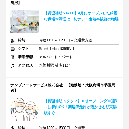
厨房】
【調理補助STAFF】4月にオープンした綺麗
な職場☆調理は一切ナシ！定着率抜群の職場
♪
給与
時給1150～1250円＋交通費支給
シフト
週5日 1日5.5時間以上
雇用形態
アルバイト・パート
アクセス
木曽川駅 徒歩11分
ナンブフードサービス株式会社 【勤務地：大阪府堺市堺区周
辺】
【調理補助スタッフ】≪オープニング≫週3
～扶養内OK！調理師免許が活かせる◎東湊
駅すぐ
給与
時給1350～1500円＋交通費