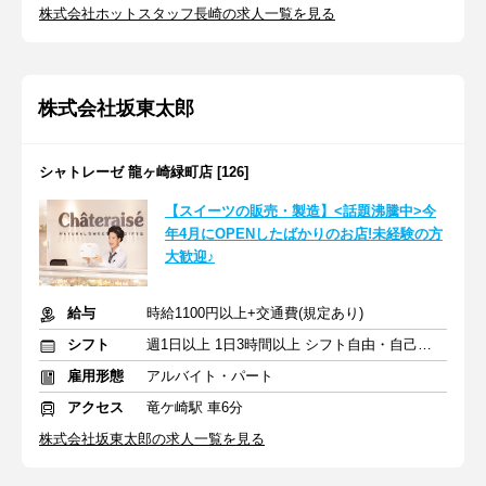
株式会社ホットスタッフ長崎の求人一覧を見る
株式会社坂東太郎
シャトレーゼ 龍ヶ崎緑町店 [126]
【スイーツの販売・製造】<話題沸騰中>今
年4月にOPENしたばかりのお店!未経験の方
大歓迎♪
給与
時給1100円以上+交通費(規定あり)
シフト
週1日以上 1日3時間以上 シフト自由・自己申告
雇用形態
アルバイト・パート
アクセス
竜ケ崎駅 車6分
株式会社坂東太郎の求人一覧を見る