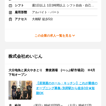
シフト
週1日以上 1日1時間以上 シフト自由・自己申告
雇用形態
アルバイト・パート
アクセス
大橋駅 徒歩5分
この企業の求人一覧を見る
株式会社めいじん
大分地魚と炭火やきとり 豊後酒場 (べっぷ駅市場店) ※4月
下旬オープン
【居酒屋のホール・キッチン】これが最後の
オープニング募集♪別府駅から徒歩3分★短
期OK
給与
（平日）時給1070円～ （土日）時給1170円～ ※交通費支給