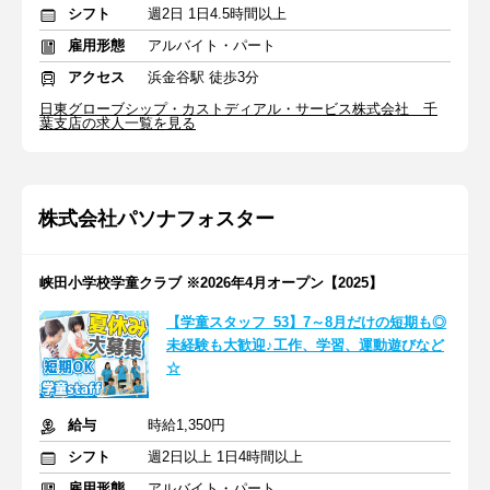
シフト
週2日 1日4.5時間以上
雇用形態
アルバイト・パート
アクセス
浜金谷駅 徒歩3分
日東グローブシップ・カストディアル・サービス株式会社 千
葉支店の求人一覧を見る
株式会社パソナフォスター
峡田小学校学童クラブ ※2026年4月オープン【2025】
【学童スタッフ_53】7～8月だけの短期も◎
未経験も大歓迎♪工作、学習、運動遊びなど
☆
給与
時給1,350円
シフト
週2日以上 1日4時間以上
雇用形態
アルバイト・パート