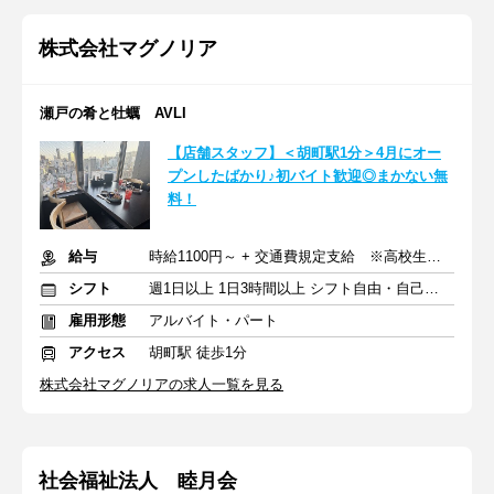
株式会社マグノリア
瀬戸の肴と牡蠣 AVLI
【店舗スタッフ】＜胡町駅1分＞4月にオー
プンしたばかり♪初バイト歓迎◎まかない無
料！
給与
時給1100円～ + 交通費規定支給 ※高校生同時給
シフト
週1日以上 1日3時間以上 シフト自由・自己申告
雇用形態
アルバイト・パート
アクセス
胡町駅 徒歩1分
株式会社マグノリアの求人一覧を見る
社会福祉法人 睦月会