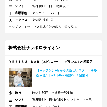
シフト
週3日以上 1日7.5時間以上
雇用形態
アルバイト・パート
アクセス
東湊駅 徒歩5分
ナンブフードサービス株式会社の求人一覧を見る
株式会社サッポロライオン
ＹＥＢＩＳＵ ＢＡＲ（ヱビスバー） グランエミオ所沢店
【キッチン】4月からの新しいスタートを応
援★週3日～1日4h～相談OK！副業可
給与
時給1150円＋交通費一部支給
シフト
週3日以上 1日4時間以上 シフト自由・自己申告
雇用形態
アルバイト・パート