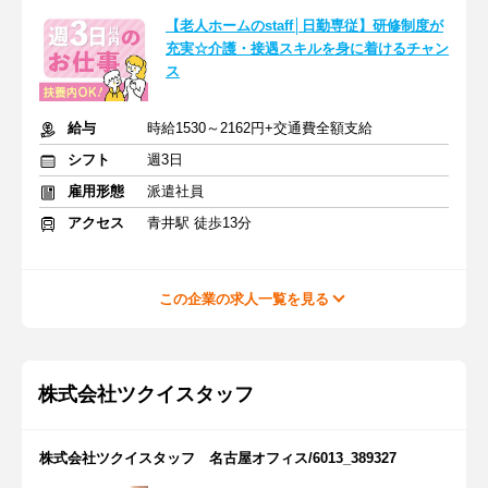
【老人ホームのstaff│日勤専従】研修制度が
充実☆介護・接遇スキルを身に着けるチャン
ス
給与
時給1530～2162円+交通費全額支給
シフト
週3日
雇用形態
派遣社員
アクセス
青井駅 徒歩13分
この企業の求人一覧を見る
株式会社ツクイスタッフ
株式会社ツクイスタッフ 名古屋オフィス/6013_389327