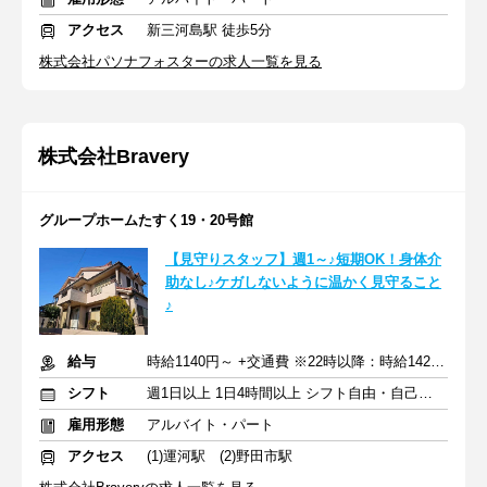
アクセス
新三河島駅 徒歩5分
株式会社パソナフォスターの求人一覧を見る
株式会社Bravery
グループホームたすく19・20号館
【見守りスタッフ】週1～♪短期OK！身体介
助なし♪ケガしないように温かく見守ること
♪
給与
時給1140円～ +交通費 ※22時以降：時給1425円～
シフト
週1日以上 1日4時間以上 シフト自由・自己申告
雇用形態
アルバイト・パート
アクセス
(1)運河駅 (2)野田市駅