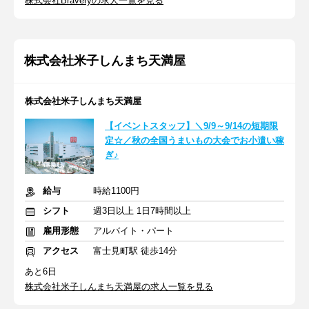
株式会社Braveryの求人一覧を見る
株式会社米子しんまち天満屋
株式会社米子しんまち天満屋
【イベントスタッフ】＼9/9～9/14の短期限
定☆／秋の全国うまいもの大会でお小遣い稼
ぎ♪
給与
時給1100円
シフト
週3日以上 1日7時間以上
雇用形態
アルバイト・パート
アクセス
富士見町駅 徒歩14分
あと6日
株式会社米子しんまち天満屋の求人一覧を見る