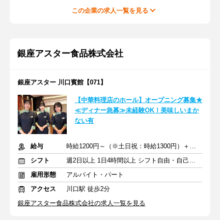
この企業の求人一覧を見る
銀座アスター食品株式会社
銀座アスター 川口賓館【071】
【中華料理店のホール】オープニング募集★
≪ディナー急募≫未経験OK！美味しいまか
ない有
給与
時給1200円～（※土日祝：時給1300円）＋交通費支給
シフト
週2日以上 1日4時間以上 シフト自由・自己申告
雇用形態
アルバイト・パート
アクセス
川口駅 徒歩2分
銀座アスター食品株式会社の求人一覧を見る