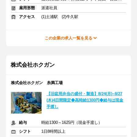
雇用形態
派遣社員
アクセス
(1)土浦駅 (2)牛久駅
この企業の求人一覧を見る
株式会社ホクガン
株式会社ホクガン 糸満工場
【旧盆用弁当の盛付・製造】8/24(月)~8/27
(木)4日間限定◆高時給1300円◆給与は現金
手渡し
給与
時給1300～1625円（現金手渡し）
シフト
1日8時間以上