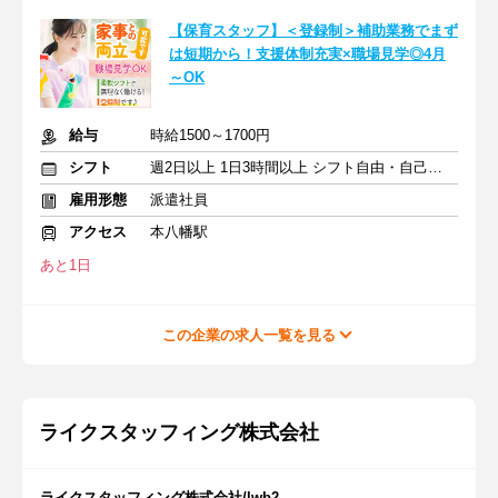
【保育スタッフ】＜登録制＞補助業務でまず
は短期から！支援体制充実×職場見学◎4月
～OK
給与
時給1500～1700円
シフト
週2日以上 1日3時間以上 シフト自由・自己申告
雇用形態
派遣社員
アクセス
本八幡駅
あと1日
この企業の求人一覧を見る
ライクスタッフィング株式会社
ライクスタッフィング株式会社/lwb2