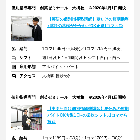
個別指導専門 創英ゼミナール 大橋校 ※2026年4月1日開校
【英語の個別指導塾講師】夏だけの短期勤務
♪英語の基礎が分かればOK★週1コマ～◎
給与
1コマ1189円～(60分)／1コマ1709円～(90分) ※準備報告手当込み
シフト
週1日以上 1日1時間以上 シフト自由・自己申告
雇用形態
アルバイト・パート
アクセス
大橋駅 徒歩5分
個別指導専門 創英ゼミナール 大橋校 ※2026年4月1日開校
【中学生向け個別指導塾講師】夏休みの短期
バイトOK★週1日~の柔軟シフト♪1コマから
歓迎
給与
1コマ1189円～(60分)／1コマ1709円～(90分) ※準備報告手当込み