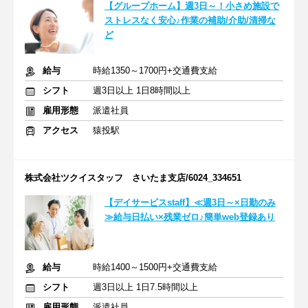
【グループホーム】週3日～！小さめ施設で
ストレスなく安心♪作業の補助/介助/清掃な
ど
給与
時給1350～1700円+交通費支給
シフト
週3日以上 1日8時間以上
雇用形態
派遣社員
アクセス
猿投駅
株式会社ツクイスタッフ さいたま支店/6024_334651
【デイサービスstaff】≪週3日～×日勤のみ
≫給与日払い×残業ゼロ♪簡単web登録あり
給与
時給1400～1500円+交通費支給
シフト
週3日以上 1日7.5時間以上
雇用形態
派遣社員