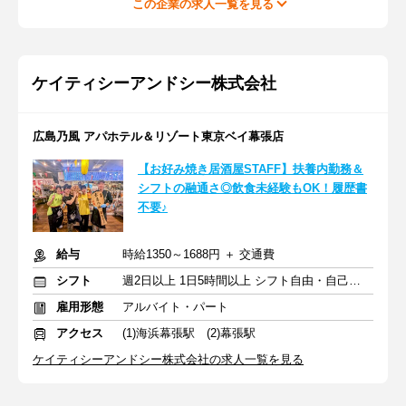
この企業の求人一覧を見る
ケイティシーアンドシー株式会社
広島乃風 アパホテル＆リゾート東京ベイ幕張店
【お好み焼き居酒屋STAFF】扶養内勤務＆
シフトの融通さ◎飲食未経験もOK！履歴書
不要♪
給与
時給1350～1688円 ＋ 交通費
シフト
週2日以上 1日5時間以上 シフト自由・自己申告
雇用形態
アルバイト・パート
アクセス
(1)海浜幕張駅 (2)幕張駅
ケイティシーアンドシー株式会社の求人一覧を見る