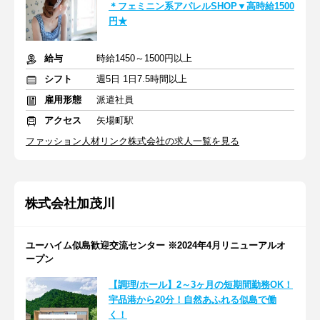
＊フェミニン系アパレルSHOP▼高時給1500
円★
給与
時給1450～1500円以上
シフト
週5日 1日7.5時間以上
雇用形態
派遣社員
アクセス
矢場町駅
ファッション人材リンク株式会社の求人一覧を見る
株式会社加茂川
ユーハイム似島歓迎交流センター ※2024年4月リニューアルオ
ープン
【調理/ホール】2～3ヶ月の短期間勤務OK！
宇品港から20分！自然あふれる似島で働
く！