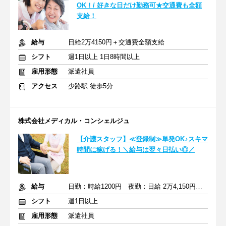
OK！/ 好きな日だけ勤務可★交通費も全額
支給！
給与
日給2万4150円＋交通費全額支給
シフト
週1日以上 1日8時間以上
雇用形態
派遣社員
アクセス
少路駅 徒歩5分
株式会社メディカル・コンシェルジュ
【介護スタッフ】≪登録制≫単発OK♪スキマ
時間に稼げる！＼給与は翌々日払い◎／
給与
日勤：時給1200円 夜勤：日給 2万4,150円 ※交通費全額支給
シフト
週1日以上
雇用形態
派遣社員