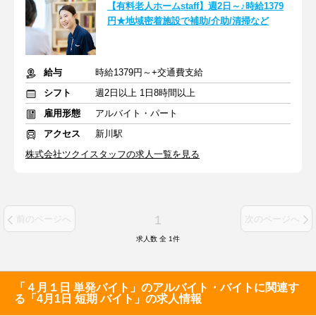
【有料老人ホームstaff】週2日～♪時給1379
円★地域密着施設で補助/介助/清掃など
給与
時給1379円～+交通費支給
シフト
週2日以上 1日8時間以上
雇用形態
アルバイト・パート
アクセス
新川駅
株式会社ツクイスタッフの求人一覧を見る
1
前のページへ
次のページへ
求人数 全
1
件
「４月１日 単発バイト」のアルバイト・バイトに関連す
る「4月1日 短期 バイト」の求人情報