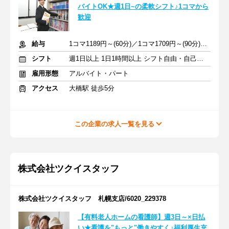
バイトOK★週1日~の柔軟シフト♪1コマから
歓迎
給与
1コマ1189円～(60分)／1コマ1709円～(90分) ※準備報告手当込み
シフト
週1日以上 1日1時間以上 シフト自由・自己申告
雇用形態
アルバイト・パート
アクセス
大橋駅 徒歩5分
この企業の求人一覧を見る
株式会社ツクイスタッフ
株式会社ツクイスタッフ 札幌支店/6020_229378
【有料老人ホームの看護師】週3日～×日払
い★看護を"もっと"働きやすく♪福利厚生充