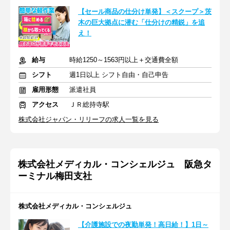
【セール商品の仕分け単発】＜スクープ＞茨
木の巨大拠点に潜む「仕分けの精鋭」を追
え！
給与
時給1250～1563円以上＋交通費全額
シフト
週1日以上 シフト自由・自己申告
雇用形態
派遣社員
アクセス
ＪＲ総持寺駅
株式会社ジャパン・リリーフの求人一覧を見る
株式会社メディカル・コンシェルジュ 阪急タ
ーミナル梅田支社
株式会社メディカル・コンシェルジュ
【介護施設での夜勤単発！高日給！】1日～