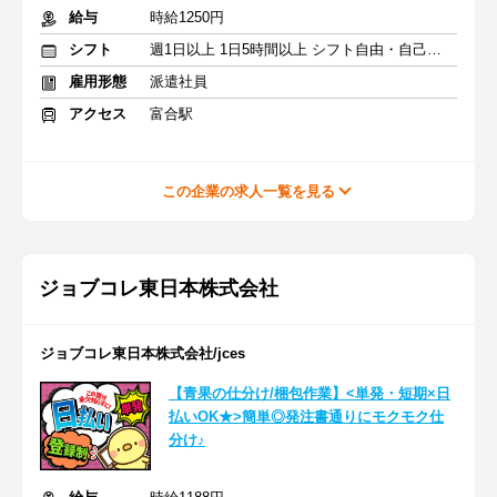
給与
時給1250円
シフト
週1日以上 1日5時間以上 シフト自由・自己申告
雇用形態
派遣社員
アクセス
富合駅
この企業の求人一覧を見る
ジョブコレ東日本株式会社
ジョブコレ東日本株式会社/jces
【青果の仕分け/梱包作業】<単発・短期×日
払いOK★>簡単◎発注書通りにモクモク仕
分け♪