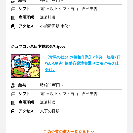
給与
時給1188円～
シフト
週1日以上 シフト自由・自己申告
雇用形態
派遣社員
アクセス
小鶴新田駅 車5分
ジョブコレ東日本株式会社/jces
【青果の仕分け/梱包作業】<単発・短期×日
払いOK★>簡単◎発注書通りにモクモク仕
分け♪
給与
時給1188円～
シフト
週1日以上 シフト自由・自己申告
雇用形態
派遣社員
アクセス
六丁の目駅
この企業の求人一覧を見る