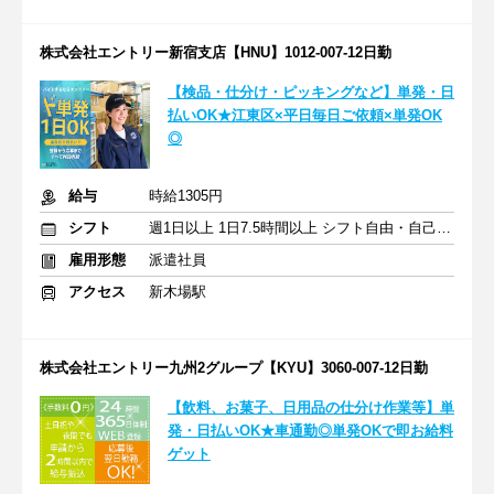
株式会社エントリー新宿支店【HNU】1012-007-12日勤
【検品・仕分け・ピッキングなど】単発・日
払いOK★江東区×平日毎日ご依頼×単発OK
◎
給与
時給1305円
シフト
週1日以上 1日7.5時間以上 シフト自由・自己申告
雇用形態
派遣社員
アクセス
新木場駅
株式会社エントリー九州2グループ【KYU】3060-007-12日勤
【飲料、お菓子、日用品の仕分け作業等】単
発・日払いOK★車通勤◎単発OKで即お給料
ゲット