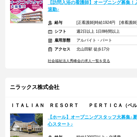
【訪問入浴の看護師】オープニング募集！
退勤♪
給与
[正看護師]時給1924円 [准看護
シフト
週2日以上 1日8時間以上
雇用形態
アルバイト・パート
アクセス
北山田駅 徒歩17分
社会福祉法人秀峰会の求人一覧を見る
ニラックス株式会社
ＩＴＡＬＩＡＮ ＲＥＳＯＲＴ ＰＥＲＴＩＣＡ（ペル
【ホール】オープニングスタッフ大募集♪夏
心スタート♪