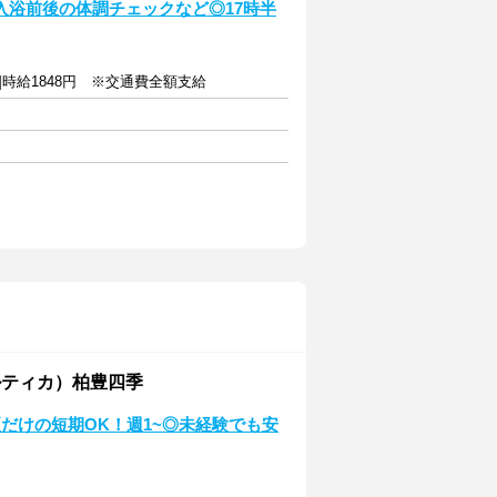
入浴前後の体調チェックなど◎17時半
師]時給1848円 ※交通費全額支給
ティカ）柏豊四季
だけの短期OK！週1~◎未経験でも安