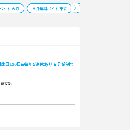
バイト ６月
６月短期バイト 東京
６月まで 短期バイト
間休日120日&毎年5連休あり★分業制で
交通費支給