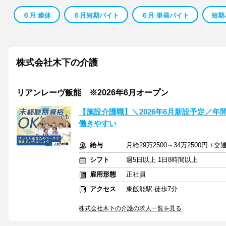
６月 連休
６月短期バイト
６月 単発バイト
短期
株式会社木下の介護
リアンレーヴ飯能 ※2026年6月オープン
【施設介護職】＼2026年6月新設予定／年
働きやすい
給与
月給29万2500～34万2500円 +
シフト
週5日以上 1日8時間以上
雇用形態
正社員
アクセス
東飯能駅 徒歩7分
株式会社木下の介護の求人一覧を見る