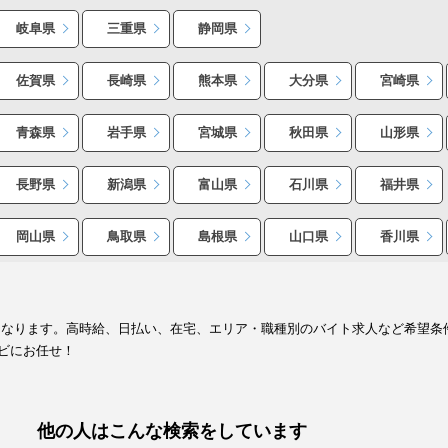
岐阜県
三重県
静岡県
佐賀県
長崎県
熊本県
大分県
宮崎県
青森県
岩手県
宮城県
秋田県
山形県
長野県
新潟県
富山県
石川県
福井県
岡山県
鳥取県
島根県
山口県
香川県
となります。高時給、日払い、在宅、エリア・職種別のバイト求人など希望条
ビにお任せ！
他の人はこんな検索をしています