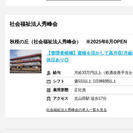
社会福祉法人秀峰会
秋桜の丘（社会福祉法人秀峰会） ※2025年6月OPEN
【管理者候補】資格を活かして高月収!月給3
休日あり◎
給与
月給33万円以上（処遇改善手当
シフト
週5日以上 1日8時間以上
雇用形態
正社員
アクセス
北山田駅 徒歩17分
社会福祉法人秀峰会の求人一覧を見る