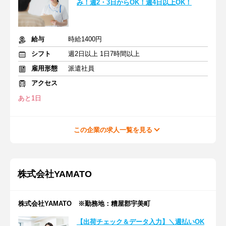
み！週2・3日からOK！週4日以上OK！
給与
時給1400円
シフト
週2日以上 1日7時間以上
雇用形態
派遣社員
アクセス
あと1日
この企業の求人一覧を見る
株式会社YAMATO
株式会社YAMATO ※勤務地：糟屋郡宇美町
【出荷チェック＆データ入力】＼週払いOK