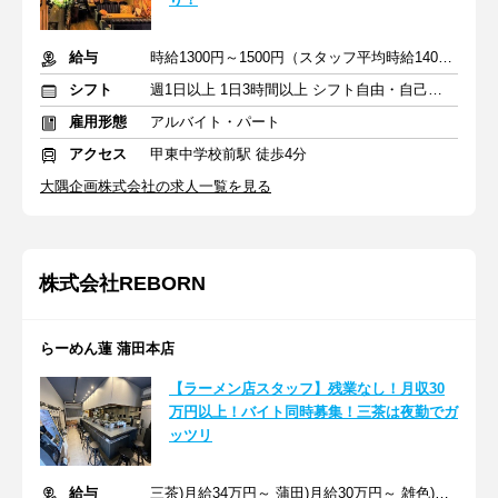
給与
時給1300円～1500円（スタッフ平均時給1400円！）
シフト
週1日以上 1日3時間以上 シフト自由・自己申告
雇用形態
アルバイト・パート
アクセス
甲東中学校前駅 徒歩4分
大隅企画株式会社の求人一覧を見る
株式会社REBORN
らーめん蓮 蒲田本店
【ラーメン店スタッフ】残業なし！月収30
万円以上！バイト同時募集！三茶は夜勤でガ
ッツリ
給与
三茶)月給34万円～ 蒲田)月給30万円～ 雑色)月給25万円～+交通費