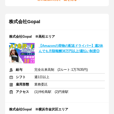
株式会社Gopal
株式会社Gopal ※高松エリア
【Amazonの荷物の配送ドライバー】週2休
んでも月額報酬38万円以上!週払い制度◎
給与
完全出来高制 (2ルート:1万7635円)
シフト
週1日以上
雇用形態
業務委託
アクセス
(1)沖松島駅 (2)円座駅
株式会社Gopal ※横浜市金沢区エリア