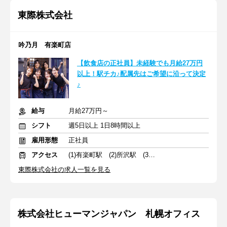
東際株式会社
吟乃月 有楽町店
【飲食店の正社員】未経験でも月給27万円
以上！駅チカ♪配属先はご希望に沿って決定
♪
給与
月給27万円～
シフト
週5日以上 1日8時間以上
雇用形態
正社員
アクセス
(1)有楽町駅 (2)所沢駅 (3)北浦和駅
東際株式会社の求人一覧を見る
株式会社ヒューマンジャパン 札幌オフィス