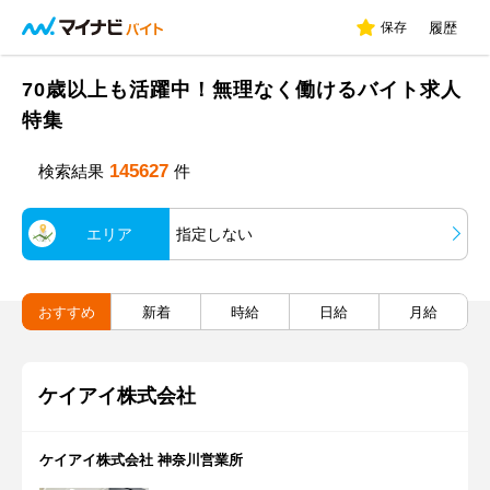
保存
履歴
70歳以上も活躍中！無理なく働けるバイト求人
特集
145627
検索結果
件
エリア
指定しない
おすすめ
新着
時給
日給
月給
ケイアイ株式会社
ケイアイ株式会社 神奈川営業所