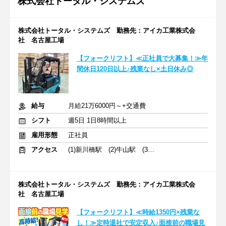
株式会社トータル・システムズ
株式会社トータル・システムズ 勤務先：アイカ工業株式会
社 名古屋工場
【フォークリフト】≪正社員で大募集！≫年
間休日120日以上♪残業なし×土日休み◎
給与
月給21万6000円～+交通費
シフト
週5日 1日8時間以上
雇用形態
正社員
アクセス
(1)新川橋駅 (2)牛山駅 (3)新清洲駅
株式会社トータル・システムズ 勤務先：アイカ工業株式会
社 名古屋工場
【フォークリフト】≪時給1350円×残業な
し！≫定時退社で安定収入♪面接前の職場見