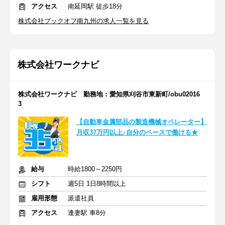
アクセス
南延岡駅 徒歩18分
株式会社ブックオフ南九州の求人一覧を見る
株式会社ワークナビ
株式会社ワークナビ 勤務地：愛知県刈谷市東新町/obu02016
3
【自動車金属部品の製造機械オペレーター】
月収37万円以上♪自分のペースで働ける★
給与
時給1800～2250円
シフト
週5日 1日8時間以上
雇用形態
派遣社員
アクセス
逢妻駅 車8分