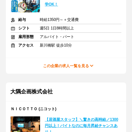
学OK！
給与
時給1350円～＋交通費
シフト
週5日 1日8時間以上
雇用形態
アルバイト・パート
アクセス
新川橋駅 徒歩10分
この企業の求人一覧を見る
大隅企画株式会社
ＮＩＣＯＴＴＯ (ニコット)
【居酒屋スタッフ】＼驚きの高時給／1300
円以上！バイトなのに毎月昇給チャンスあ
り！