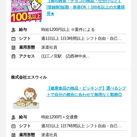
【無印雑貨・チョコの検品・仕分けなど】
[登録制]短期・単発OK！100名以上の大量採
用★
給与
時給1200円以上 ※案件による
シフト
週1日以上 1日3時間以上 シフト自由・自己申告
雇用形態
派遣社員
アクセス
(1)三ノ宮駅 (2)西神中央駅 (3)みなとじま駅
株式会社エスウィル
【健康食品の検品・ピッキング】選べるシフ
トで自分の都合に合わせて無理なく勤務◎
給与
時給1200円＋交通費
シフト
週3日以上 1日7時間以上 シフト自由・自己申告
雇用形態
派遣社員