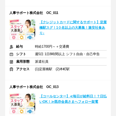
人事サポート株式会社 OC_011
【クレジットカードに関するサポート】淀屋
橋駅スグ！1０名以上の大募集！激安社食あ
り♪
給与
時給1700円～＋交通費
シフト
週5日 1日8時間以上 シフト自由・自己申告
雇用形態
派遣社員
アクセス
(1)淀屋橋駅 (2)本町駅
人事サポート株式会社 OC_013
【コールセンター】≪毎日が給料日！？日払
いOK！≫既存会員さまへフォロー架電