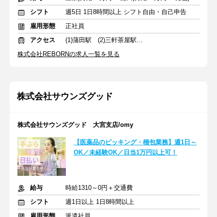
シフト
週5日 1日8時間以上 シフト自由・自己申告
雇用形態
正社員
アクセス
(1)蒲田駅 (2)三軒茶屋駅 (3)雑色駅
株式会社REBORNの求人一覧を見る
株式会社サウンズグッド
株式会社サウンズグッド 大宮支店/omy
【医薬品のピッキング・梱包業務】週1日～
OK／未経験OK／日当1万円以上可！
給与
時給1310～0円＋交通費
シフト
週1日以上 1日8時間以上
雇用形態
派遣社員