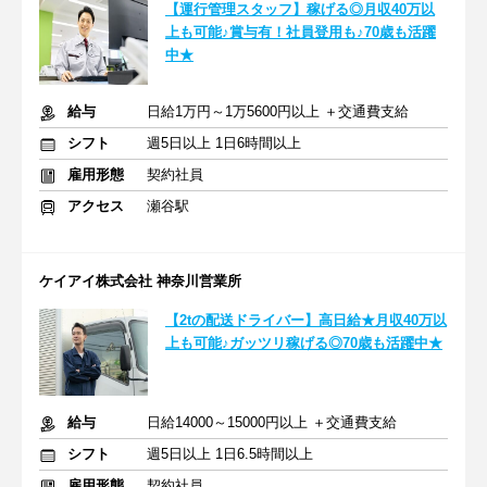
【運行管理スタッフ】稼げる◎月収40万以
上も可能♪賞与有！社員登用も♪70歳も活躍
中★
給与
日給1万円～1万5600円以上 ＋交通費支給
シフト
週5日以上 1日6時間以上
雇用形態
契約社員
アクセス
瀬谷駅
ケイアイ株式会社 神奈川営業所
【2tの配送ドライバー】高日給★月収40万以
上も可能♪ガッツリ稼げる◎70歳も活躍中★
給与
日給14000～15000円以上 ＋交通費支給
シフト
週5日以上 1日6.5時間以上
雇用形態
契約社員