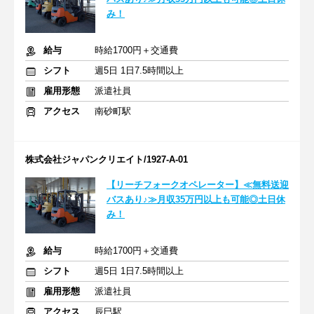
み！
給与
時給1700円＋交通費
シフト
週5日 1日7.5時間以上
雇用形態
派遣社員
アクセス
南砂町駅
株式会社ジャパンクリエイト/1927-A-01
【リーチフォークオペレーター】≪無料送迎
バスあり♪≫月収35万円以上も可能◎土日休
み！
給与
時給1700円＋交通費
シフト
週5日 1日7.5時間以上
雇用形態
派遣社員
アクセス
辰巳駅