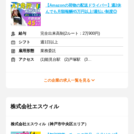
【Amazonの荷物の配送ドライバー】週2休
んでも月額報酬45万円以上!週払い制度◎
給与
完全出来高制(2ルート：2万900円)
シフト
週1日以上
雇用形態
業務委託
アクセス
(1)能見台駅 (2)戸塚駅 (3)大磯駅
この企業の求人一覧を見る
株式会社エスウィル
株式会社エスウィル（神戸市中央区エリア）