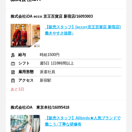
株式会社iDA ecco 京王百貨店 新宿店/16093003
【販売スタッフ】[ecco×京王百貨店 新宿店]
働きやすさ抜群♪
給与
時給1500円
シフト
週5日 1日8時間以上
雇用形態
派遣社員
アクセス
新宿駅
あと1日
株式会社iDA 東京本社/16095418
【販売スタッフ】Allbirds★人気ブランドで
働こう♪丁寧な研修有