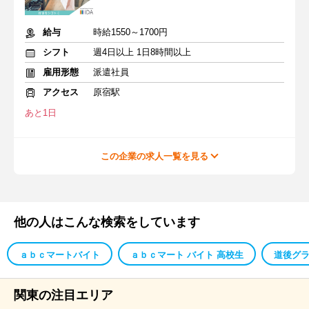
給与
時給1550～1700円
シフト
週4日以上 1日8時間以上
雇用形態
派遣社員
アクセス
原宿駅
あと1日
この企業の求人一覧を見る
他の人はこんな検索をしています
ａｂｃマートバイト
ａｂｃマート バイト 高校生
道後グラ
関東の注目エリア