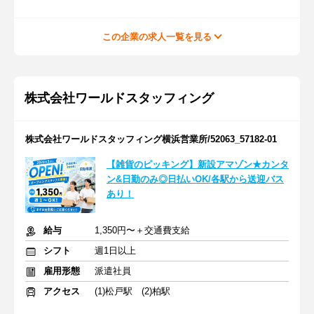
この企業の求人一覧を見る
株式会社ワールドスタッフィング
株式会社ワールドスタッフィング横浜営業所/52063_57182-01
【雑貨のピッキング】新設アマゾン★カンタ
ン&日勤のみ◎日払いOK/各駅から送迎バス
あり！
給与
1,350円〜＋交通費支給
シフト
週1日以上
雇用形態
派遣社員
アクセス
(1)松戸駅 (2)柏駅