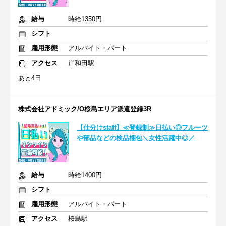
給与
時給1350円
シフト
雇用形態
アルバイト・パート
アクセス
岸和田駅
あと4日
株式会社アドミック/O桜島エリア派遣登録3R
【仕分けstaff】≪登録制≫日払い◎フルーツ
や部品などの検品梱包＼女性活躍中◎／
給与
時給1400円
シフト
雇用形態
アルバイト・パート
アクセス
桜島駅