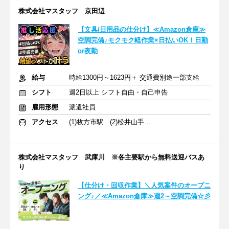
株式会社マスタッフ 京田辺
【文具/日用品の仕分け】≪Amazon倉庫≫
空調完備♪モクモク軽作業×日払いOK！日勤
or夜勤
給与
時給1300円～1623円＋ 交通費別途一部支給
シフト
週2日以上 シフト自由・自己申告
雇用形態
派遣社員
アクセス
(1)枚方市駅 (2)松井山手駅 (3)新田辺駅
株式会社マスタッフ 武庫川 ※各主要駅から無料送迎バスあ
り
【仕分け・回収作業】＼人気案件のオープニ
ング♪／≪Amazon倉庫≫週2～空調完備☆彡