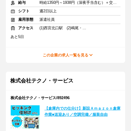
給与
時給1350円～1938円（深夜手当含む）＋交通費全額（規定アリ）
シフト
週2日以上
雇用形態
派遣社員
アクセス
(1)西宮北口駅 (2)鳴尾・武庫川女子大前駅
あと5日
この企業の求人一覧を見る
株式会社テクノ・サービス
株式会社テクノ・サービス/892496
【倉庫内での仕分け】新設Ａｍａｚｏｎ倉庫
作業■送迎あり／空調完備／服装自由