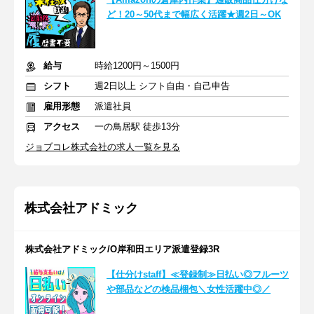
ど！20～50代まで幅広く活躍★週2日～OK
給与
時給1200円～1500円
シフト
週2日以上 シフト自由・自己申告
雇用形態
派遣社員
アクセス
一の鳥居駅 徒歩13分
ジョブコレ株式会社の求人一覧を見る
株式会社アドミック
株式会社アドミック/O岸和田エリア派遣登録3R
【仕分けstaff】≪登録制≫日払い◎フルーツ
や部品などの検品梱包＼女性活躍中◎／