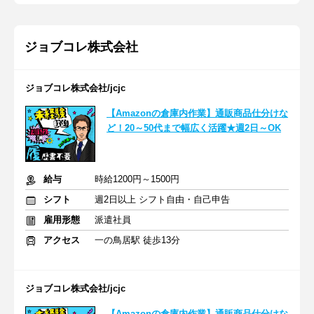
ジョブコレ株式会社
ジョブコレ株式会社/jcjc
【Amazonの倉庫内作業】通販商品仕分けな
ど！20～50代まで幅広く活躍★週2日～OK
給与
時給1200円～1500円
シフト
週2日以上 シフト自由・自己申告
雇用形態
派遣社員
アクセス
一の鳥居駅 徒歩13分
ジョブコレ株式会社/jcjc
【Amazonの倉庫内作業】通販商品仕分けな