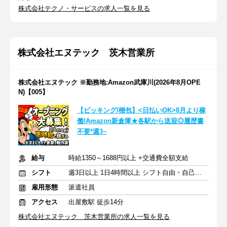
株式会社テクノ・サービスの求人一覧を見る
株式会社エヌテック 茨木営業所
株式会社エヌテック ※勤務地:Amazon武庫川(2026年8月OPE
N)【005】
【ピッキング/梱包】<日払いOK>8月より稼
働!Amazon新倉庫★各駅から送迎◎履歴書
不要*週3~
給与
時給1350～1688円以上 +交通費全額支給
シフト
週3日以上 1日4時間以上 シフト自由・自己申告
雇用形態
派遣社員
アクセス
出屋敷駅 徒歩14分
株式会社エヌテック 茨木営業所の求人一覧を見る