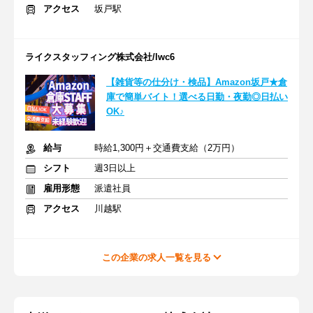
アクセス
坂戸駅
ライクスタッフィング株式会社/lwc6
【雑貨等の仕分け・検品】Amazon坂戸★倉
庫で簡単バイト！選べる日勤・夜勤◎日払い
OK♪
給与
時給1,300円＋交通費支給（2万円）
シフト
週3日以上
雇用形態
派遣社員
アクセス
川越駅
この企業の求人一覧を見る