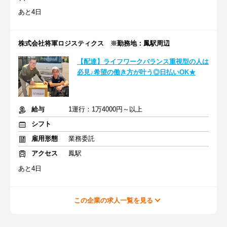
あと4日
株式会社将軍ロジスティクス ※勤務地：鳳駅周辺
【配達】ライフワークバランス重視型の人は
必見♪希望の働き方が叶う◎日払いOK★
給与
1運行：1万4000円～以上
シフト
雇用形態
業務委託
アクセス
鳳駅
あと4日
この企業の求人一覧を見る