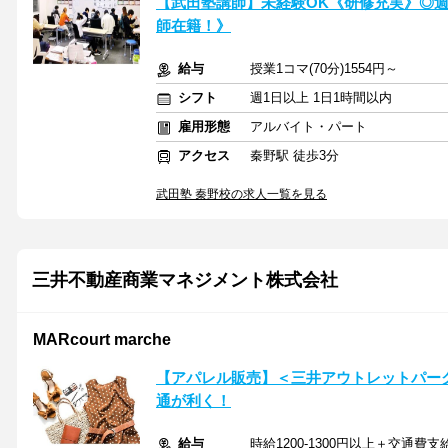
【武田塾講師】未経験OK《研修充実》◎週1
師在籍！》
給与
授業1コマ(70分)1554円～
シフト
週1日以上 1日1時間以内
雇用形態
アルバイト・パート
アクセス
秦野駅 徒歩3分
武田塾 秦野校の求人一覧を見る
三井不動産商業マネジメント株式会社
MARcourt marche
【アパレル販売】＜三井アウトレットパーク
通が利く！
給与
時給1200-1300円以上＋交通費支