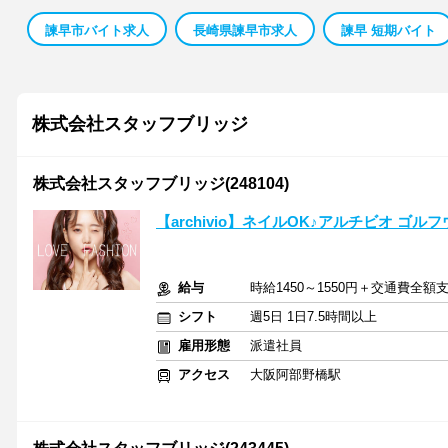
諫早市バイト求人
長崎県諫早市求人
諫早 短期バイト
株式会社スタッフブリッジ
株式会社スタッフブリッジ(248104)
【archivio】ネイルOK♪アルチビオ 
給与
時給1450～1550円＋交通費全額
シフト
週5日 1日7.5時間以上
雇用形態
派遣社員
アクセス
大阪阿部野橋駅