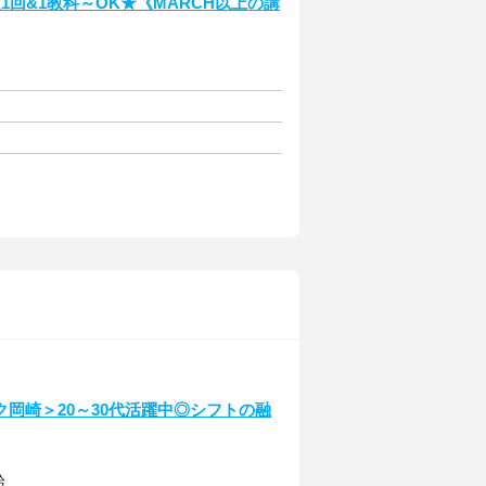
回&1教科～OK★《MARCH以上の講
岡崎＞20～30代活躍中◎シフトの融
給