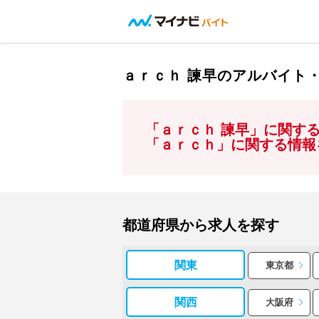
ａｒｃｈ 諫早のアルバイト
「ａｒｃｈ 諫早」に関す
「ａｒｃｈ」に関する情報
都道府県から求人を探す
関東
東京都
関西
大阪府