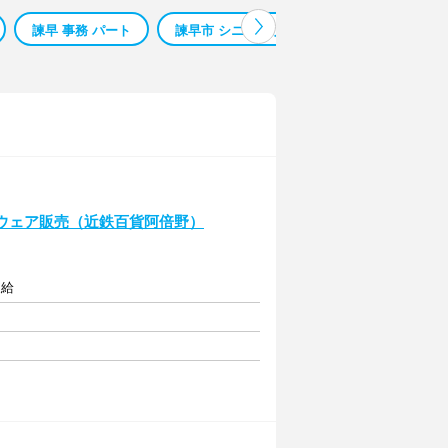
諫早 事務 パート
諫早市 シニア 求人
諫早 エディオン 移
ゴルフウェア販売（近鉄百貨阿倍野）
支給