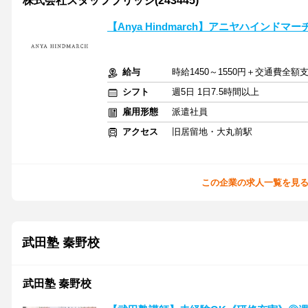
株式会社スタッフブリッジ(243445)
【Anya Hindmarch】アニヤハインドマ
給与
時給1450～1550円＋交通費全額
シフト
週5日 1日7.5時間以上
雇用形態
派遣社員
アクセス
旧居留地・大丸前駅
この企業の求人一覧を見
武田塾 秦野校
武田塾 秦野校