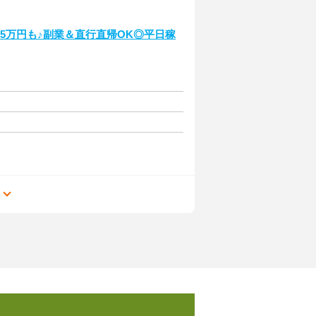
35万円も♪副業＆直行直帰OK◎平日稼
る