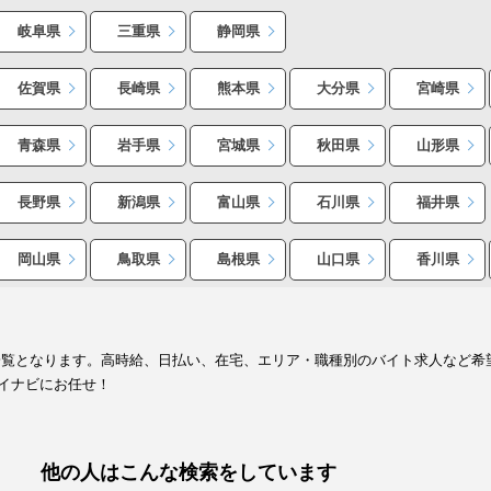
岐阜県
三重県
静岡県
佐賀県
長崎県
熊本県
大分県
宮崎県
青森県
岩手県
宮城県
秋田県
山形県
長野県
新潟県
富山県
石川県
福井県
岡山県
鳥取県
島根県
山口県
香川県
一覧となります。高時給、日払い、在宅、エリア・職種別のバイト求人など希
イナビにお任せ！
他の人はこんな検索をしています