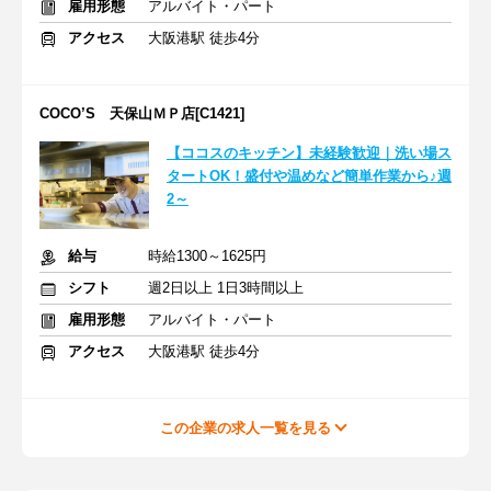
雇用形態
アルバイト・パート
アクセス
大阪港駅 徒歩4分
COCO’S 天保山ＭＰ店[C1421]
【ココスのキッチン】未経験歓迎｜洗い場ス
タートOK！盛付や温めなど簡単作業から♪週
2～
給与
時給1300～1625円
シフト
週2日以上 1日3時間以上
雇用形態
アルバイト・パート
アクセス
大阪港駅 徒歩4分
この企業の求人一覧を見る