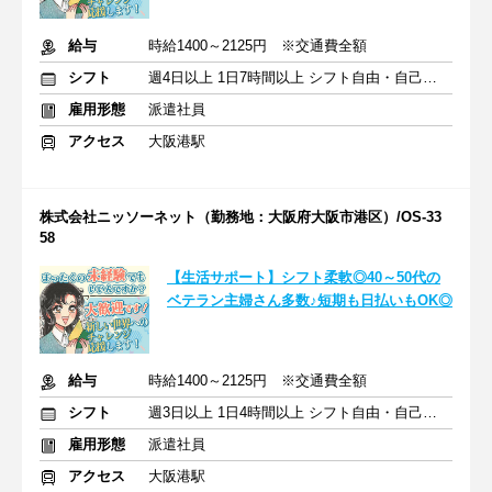
給与
時給1400～2125円 ※交通費全額
シフト
週4日以上 1日7時間以上 シフト自由・自己申告
雇用形態
派遣社員
アクセス
大阪港駅
株式会社ニッソーネット（勤務地：大阪府大阪市港区）/OS-33
58
【生活サポート】シフト柔軟◎40～50代の
ベテラン主婦さん多数♪短期も日払いもOK◎
給与
時給1400～2125円 ※交通費全額
シフト
週3日以上 1日4時間以上 シフト自由・自己申告
雇用形態
派遣社員
アクセス
大阪港駅