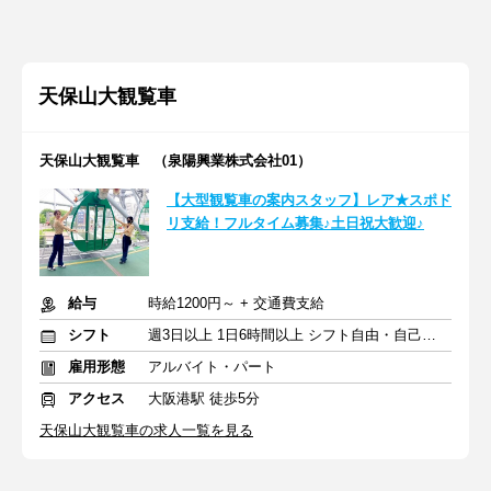
天保山大観覧車
天保山大観覧車 （泉陽興業株式会社01）
【大型観覧車の案内スタッフ】レア★スポド
リ支給！フルタイム募集♪土日祝大歓迎♪
給与
時給1200円～ + 交通費支給
シフト
週3日以上 1日6時間以上 シフト自由・自己申告
雇用形態
アルバイト・パート
アクセス
大阪港駅 徒歩5分
天保山大観覧車の求人一覧を見る