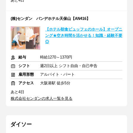
あと4日
(株)センダン バンデホテル天保山【AN416】
【ホテル朝食ビュッフェのホール】オープニ
ング★空き時間を活かせる！知識・経験不要
◎
給与
時給1270～1370円
シフト
週2日以上 シフト自由・自己申告
雇用形態
アルバイト・パート
アクセス
大阪港駅 徒歩5分
あと4日
株式会社センダンの求人一覧を見る
ダイソー