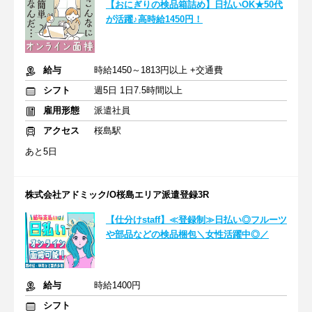
【おにぎりの検品箱詰め】日払いOK★50代
が活躍♪高時給1450円！
給与
時給1450～1813円以上 +交通費
シフト
週5日 1日7.5時間以上
雇用形態
派遣社員
アクセス
桜島駅
あと5日
株式会社アドミック/O桜島エリア派遣登録3R
【仕分けstaff】≪登録制≫日払い◎フルーツ
や部品などの検品梱包＼女性活躍中◎／
給与
時給1400円
シフト