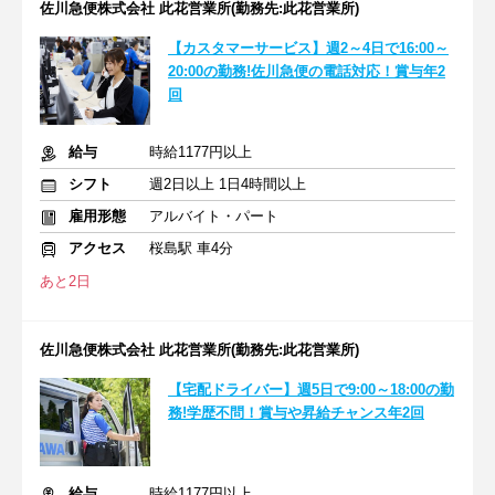
佐川急便株式会社 此花営業所(勤務先:此花営業所)
【カスタマーサービス】週2～4日で16:00～
20:00の勤務!佐川急便の電話対応！賞与年2
回
給与
時給1177円以上
シフト
週2日以上 1日4時間以上
雇用形態
アルバイト・パート
アクセス
桜島駅 車4分
あと2日
佐川急便株式会社 此花営業所(勤務先:此花営業所)
【宅配ドライバー】週5日で9:00～18:00の勤
務!学歴不問！賞与や昇給チャンス年2回
給与
時給1177円以上