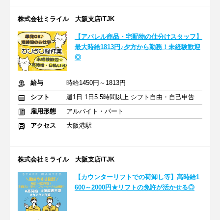
株式会社ミライル 大阪支店/TJK
【アパレル商品・宅配物の仕分けスタッフ】
最大時給1813円♪夕方から勤務！未経験歓迎
◎
給与
時給1450円～1813円
シフト
週1日 1日5.5時間以上 シフト自由・自己申告
雇用形態
アルバイト・パート
アクセス
大阪港駅
株式会社ミライル 大阪支店/TJK
【カウンターリフトでの荷卸し等】高時給1
600～2000円★リフトの免許が活かせる◎