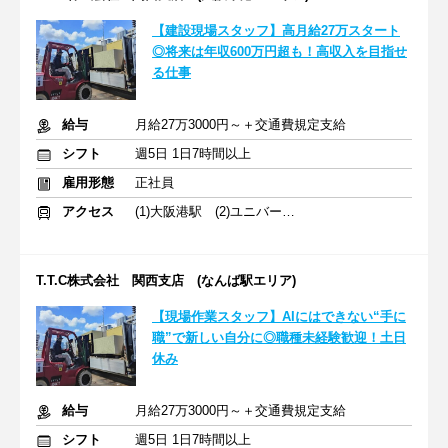
【建設現場スタッフ】高月給27万スタート
◎将来は年収600万円超も！高収入を目指せ
る仕事
給与
月給27万3000円～＋交通費規定支給
シフト
週5日 1日7時間以上
雇用形態
正社員
アクセス
(1)大阪港駅 (2)ユニバーサルシティ駅 (3)住之江公園駅
T.T.C株式会社 関西支店 (なんば駅エリア)
【現場作業スタッフ】AIにはできない“手に
職”で新しい自分に◎職種未経験歓迎！土日
休み
給与
月給27万3000円～＋交通費規定支給
シフト
週5日 1日7時間以上