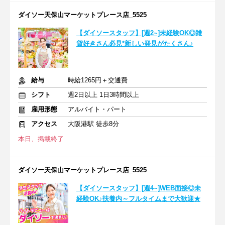
ダイソー天保山マーケットプレース店_5525
【ダイソースタッフ】[週2~]未経験OK◎雑
貨好きさん必見*新しい発見がたくさん♪
給与
時給1265円＋交通費
シフト
週2日以上 1日3時間以上
雇用形態
アルバイト・パート
アクセス
大阪港駅 徒歩8分
本日、掲載終了
ダイソー天保山マーケットプレース店_5525
【ダイソースタッフ】[週4~]WEB面接◎未
経験OK♪扶養内～フルタイムまで大歓迎★