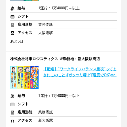
給与
1運行：1万4000円～以上
シフト
雇用形態
業務委託
アクセス
大阪港駅
あと5日
株式会社将軍ロジスティクス ※勤務地：新大阪駅周辺
【配達】"ワークライフバランス重視"ってま
さにこのこと♪[ガッツリ稼ぐ][適度でOK]etc.
給与
1運行：1万4000円～以上
シフト
雇用形態
業務委託
アクセス
新大阪駅