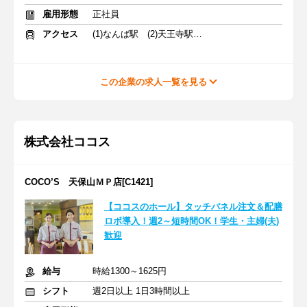
雇用形態
正社員
アクセス
(1)なんば駅 (2)天王寺駅 (3)大阪梅田駅
この企業の求人一覧を見る
株式会社ココス
COCO’S 天保山ＭＰ店[C1421]
【ココスのホール】タッチパネル注文＆配膳
ロボ導入！週2～短時間OK！学生・主婦(夫)
歓迎
給与
時給1300～1625円
シフト
週2日以上 1日3時間以上