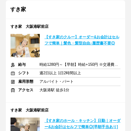
すき家
すき家 大阪港駅前店
【すき家のクルー】オーダー&お会計はセル
フで簡単｜髪色・髪型自由♪履歴書不要◎
給与
時給1280円～【早朝】時給+150円 ※交通費支給
シフト
週2日以上 1日2時間以上
雇用形態
アルバイト・パート
アクセス
大阪港駅 徒歩1分
すき家 大阪港駅前店
【すき家のホール・キッチン】日勤｜オーダ
ー&お会計はセルフで簡単◎[早朝手当あり]