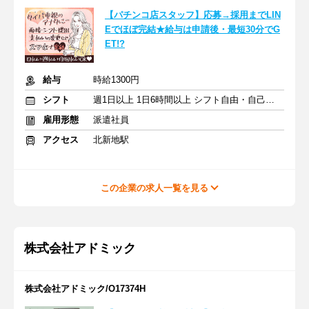
【パチンコ店スタッフ】応募→採用までLIN
Eでほぼ完結★給与は申請後・最短30分でG
ET!?
給与
時給1300円
シフト
週1日以上 1日6時間以上 シフト自由・自己申告
雇用形態
派遣社員
アクセス
北新地駅
この企業の求人一覧を見る
株式会社アドミック
株式会社アドミック/O17374H