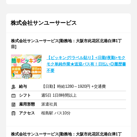
株式会社サンユーサービス
株式会社サンユーサービス[勤務地：大阪市此花区北港白津1丁
目]
【ピッキング/ラベル貼り】<日勤/夜勤>モク
モク単純作業★送迎バス有！日払い◎履歴書
不要
給与
【日勤】時給1280～1920円 +交通費
シフト
週5日 1日8時間以上
雇用形態
派遣社員
アクセス
桜島駅 バス10分
株式会社サンユーサービス[勤務地：大阪市此花区北港白津1丁