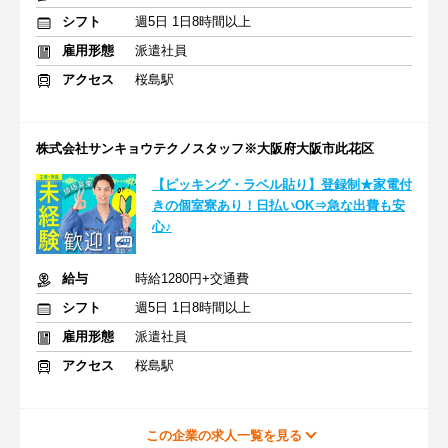
シフト
週5日 1日8時間以上
雇用形態
派遣社員
アクセス
桜島駅
株式会社サンキョウテクノスタッフ※大阪府大阪市此花区
【ピッキング・ラベル貼り】登録制★家電付
きの個室寮あり！日払いOK⇒急な出費も安
心♪
給与
時給1280円+交通費
シフト
週5日 1日8時間以上
雇用形態
派遣社員
アクセス
桜島駅
この企業の求人一覧を見る