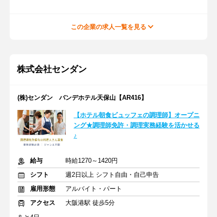
この企業の求人一覧を見る
株式会社センダン
(株)センダン バンデホテル天保山【AR416】
【ホテル朝食ビュッフェの調理師】オープニ
ング★調理師免許・調理実務経験を活かせる
♪
給与
時給1270～1420円
シフト
週2日以上 シフト自由・自己申告
雇用形態
アルバイト・パート
アクセス
大阪港駅 徒歩5分