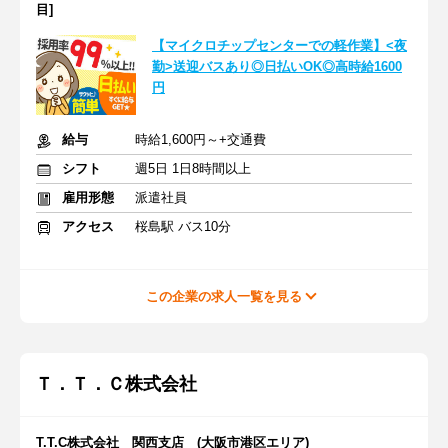
目]
【マイクロチップセンターでの軽作業】<夜
勤>送迎バスあり◎日払いOK◎高時給1600
円
給与
時給1,600円～+交通費
シフト
週5日 1日8時間以上
雇用形態
派遣社員
アクセス
桜島駅 バス10分
この企業の求人一覧を見る
Ｔ．Ｔ．Ｃ株式会社
T.T.C株式会社 関西支店 (大阪市港区エリア)