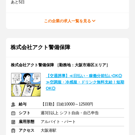
あと5日
この企業の求人一覧を見る
株式会社アクト警備保障
株式会社アクト警備保障 ［勤務地：大阪市港区エリア］
【交通誘導】≪日払い・稼働分前払いOK◎
≫空調服・冷感服・ドリンク無料支給！短期
OK◎
給与
【日勤】日給10000～12500円
シフト
週3日以上 シフト自由・自己申告
雇用形態
アルバイト・パート
アクセス
大阪港駅