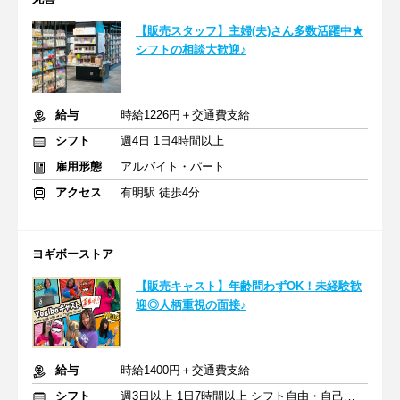
【販売スタッフ】主婦(夫)さん多数活躍中★
シフトの相談大歓迎♪
給与
時給1226円＋交通費支給
シフト
週4日 1日4時間以上
雇用形態
アルバイト・パート
アクセス
有明駅 徒歩4分
ヨギボーストア
【販売キャスト】年齢問わずOK！未経験歓
迎◎人柄重視の面接♪
給与
時給1400円＋交通費支給
シフト
週3日以上 1日7時間以上 シフト自由・自己申告