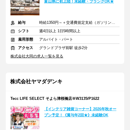
富山県に初上陸！未経験・ブランクOK★
給与
時給1350円～＋交通費規定支給（ガソリン代含む）
シフト
週4日以上 1日5時間以上
雇用形態
アルバイト・パート
アクセス
グランドプラザ前駅 徒歩2分
株式会社大同の求人一覧を見る
株式会社ヤマダデンキ
Tecc LIFE SELECT そよら津桜橋店※W3135/P1622
【インテリア雑貨コーナー】2026年秋オー
プン予定！《賞与年2回★》未経験OK