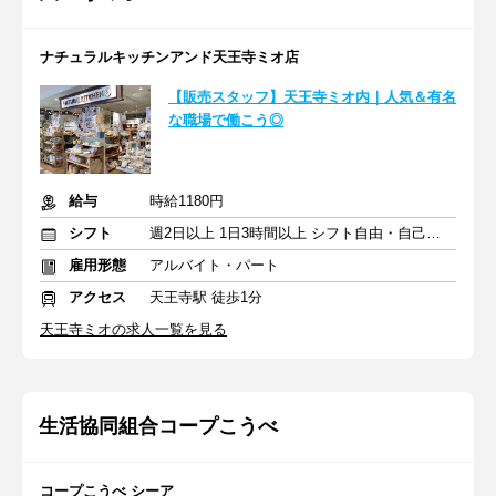
ナチュラルキッチンアンド天王寺ミオ店
【販売スタッフ】天王寺ミオ内｜人気＆有名
な職場で働こう◎
給与
時給1180円
シフト
週2日以上 1日3時間以上 シフト自由・自己申告
雇用形態
アルバイト・パート
アクセス
天王寺駅 徒歩1分
天王寺ミオの求人一覧を見る
生活協同組合コープこうべ
コープこうべ シーア