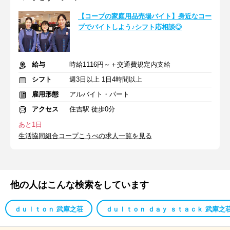
【コープの家庭用品売場バイト】身近なコー
プでバイトしよう♪シフト応相談◎
給与
時給1116円～＋交通費規定内支給
シフト
週3日以上 1日4時間以上
雇用形態
アルバイト・パート
アクセス
住吉駅 徒歩0分
あと1日
生活協同組合コープこうべの求人一覧を見る
他の人はこんな検索をしています
ｄｕｌｔｏｎ 武庫之荘
ｄｕｌｔｏｎ ｄａｙ ｓｔａｃｋ 武庫之