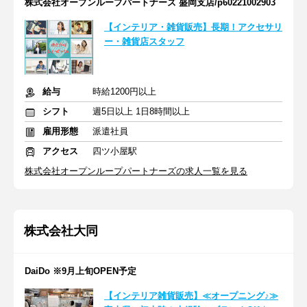
株式会社オープンループパートナーズ 盛岡支店/p60221002903
【インテリア・雑貨販売】長期！アクセサリ
ー・雑貨店スタッフ
給与
時給1200円以上
シフト
週5日以上 1日8時間以上
雇用形態
派遣社員
アクセス
四ツ小屋駅
株式会社オープンループパートナーズの求人一覧を見る
株式会社大同
DaiDo ※9月上旬OPEN予定
【インテリア雑貨販売】≪オープニング♪≫