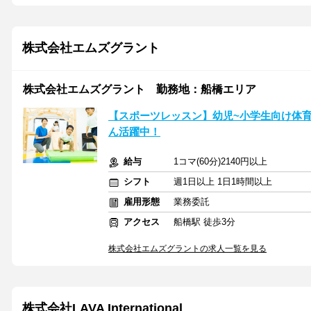
株式会社エムズグラント
株式会社エムズグラント 勤務地：船橋エリア
【スポーツレッスン】幼児~小学生向け体
ん活躍中！
給与
1コマ(60分)2140円以上
シフト
週1日以上 1日1時間以上
雇用形態
業務委託
アクセス
船橋駅 徒歩3分
株式会社エムズグラントの求人一覧を見る
株式会社LAVA International