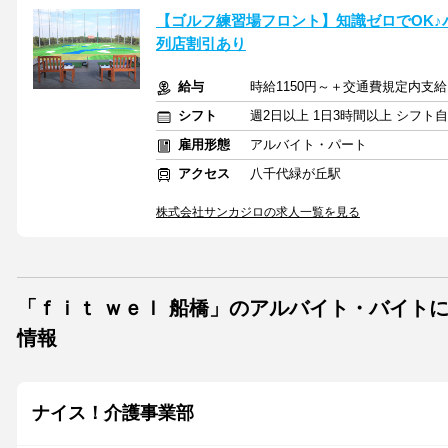
【ゴルフ練習場フロント】知識ゼロでOK♪バ
列店割引あり
給与
時給1150円～＋交通費規定内支給
シフト
週2日以上 1日3時間以上 シフト
雇用形態
アルバイト・パート
アクセス
八千代緑が丘駅
株式会社サンカジロの求人一覧を見る
「ｆｉｔ ｗｅｌ 船橋」のアルバイト・バイトに
情報
ナイス！介護事業部