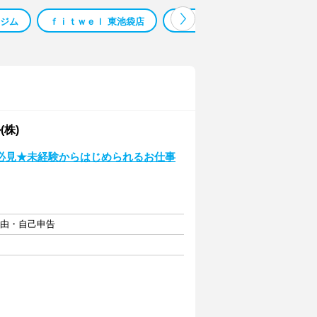
 ジム
ｆｉｔｗｅｌ 東池袋店
ｆｉｔ２４バイト
ｆｉｔ２
株)
必見★未経験からはじめられるお仕事
自由・自己申告