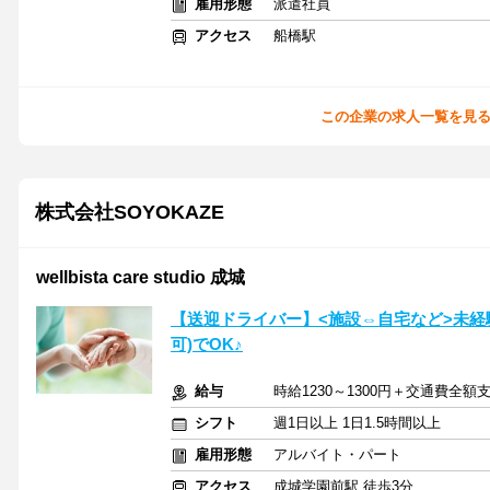
雇用形態
派遣社員
アクセス
船橋駅
この企業の求人一覧を見
株式会社SOYOKAZE
wellbista care studio 成城
【送迎ドライバー】<施設⇔自宅など>未経
可)でOK♪
給与
時給1230～1300円＋交通費全額
シフト
週1日以上 1日1.5時間以上
雇用形態
アルバイト・パート
アクセス
成城学園前駅 徒歩3分