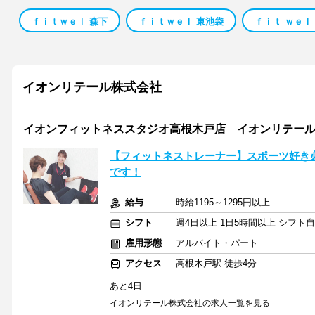
ｆｉｔｗｅｌ 森下
ｆｉｔｗｅｌ 東池袋
ｆｉｔ ｗｅｌ
イオンリテール株式会社
イオンフィットネススタジオ高根木戸店 イオンリテール(
【フィットネストレーナー】スポーツ好き
です！
給与
時給1195～1295円以上
シフト
週4日以上 1日5時間以上 シフト
雇用形態
アルバイト・パート
アクセス
高根木戸駅 徒歩4分
あと4日
イオンリテール株式会社の求人一覧を見る