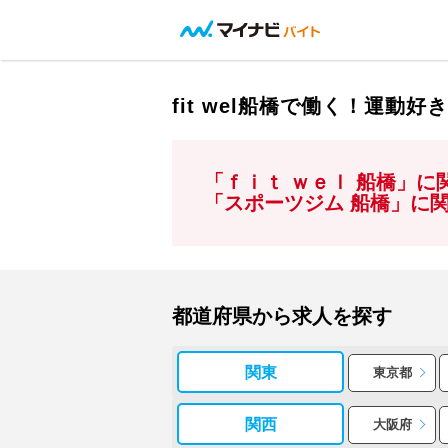
fit wel船橋で働く！運動
「ｆｉｔ ｗｅｌ 船橋」
「スポーツジム 船橋」に
都道府県から求人を探す
関東
東京都
関西
大阪府