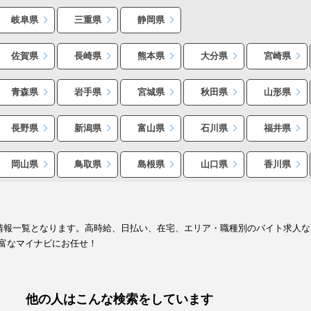
岐阜県
三重県
静岡県
佐賀県
長崎県
熊本県
大分県
宮崎県
青森県
岩手県
宮城県
秋田県
山形県
長野県
新潟県
富山県
石川県
福井県
岡山県
鳥取県
島根県
山口県
香川県
人情報一覧となります。高時給、日払い、在宅、エリア・職種別のバイト求人
富なマイナビにお任せ！
他の人はこんな検索をしています