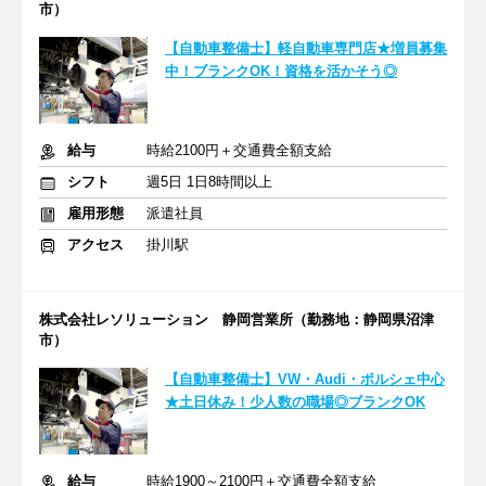
市）
【自動車整備士】軽自動車専門店★増員募集
中！ブランクOK！資格を活かそう◎
給与
時給2100円＋交通費全額支給
シフト
週5日 1日8時間以上
雇用形態
派遣社員
アクセス
掛川駅
株式会社レソリューション 静岡営業所（勤務地：静岡県沼津
市）
【自動車整備士】VW・Audi・ポルシェ中心
★土日休み！少人数の職場◎ブランクOK
給与
時給1900～2100円＋交通費全額支給