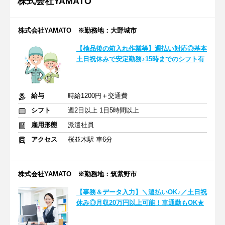
株式会社YAMATO
株式会社YAMATO ※勤務地：大野城市
【検品後の箱入れ作業等】週払い対応◎基本
土日祝休みで安定勤務♪15時までのシフト有
給与
時給1200円＋交通費
シフト
週2日以上 1日5時間以上
雇用形態
派遣社員
アクセス
桜並木駅 車6分
株式会社YAMATO ※勤務地：筑紫野市
【事務＆データ入力】＼週払いOK♪／土日祝
休み◎月収20万円以上可能！車通勤もOK★