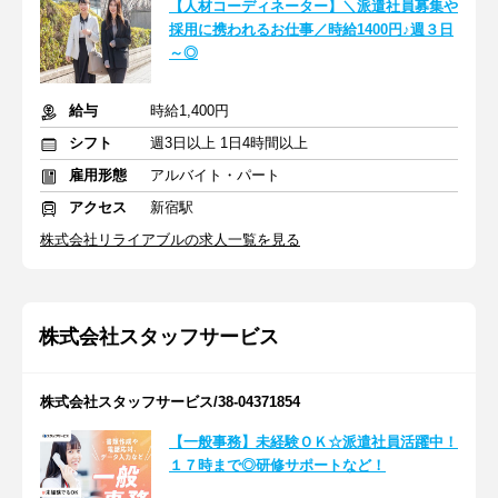
【人材コーディネーター】＼派遣社員募集や
採用に携われるお仕事／時給1400円♪週３日
～◎
給与
時給1,400円
シフト
週3日以上 1日4時間以上
雇用形態
アルバイト・パート
アクセス
新宿駅
株式会社リライアブルの求人一覧を見る
株式会社スタッフサービス
株式会社スタッフサービス/38-04371854
【一般事務】未経験ＯＫ☆派遣社員活躍中！
１７時まで◎研修サポートなど！