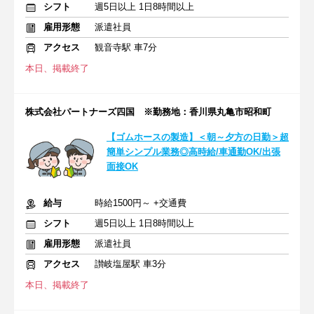
シフト
週5日以上 1日8時間以上
雇用形態
派遣社員
アクセス
観音寺駅 車7分
本日、掲載終了
株式会社パートナーズ四国 ※勤務地：香川県丸亀市昭和町
【ゴムホースの製造】＜朝～夕方の日勤＞超
簡単シンプル業務◎高時給/車通勤OK/出張
面接OK
給与
時給1500円～ +交通費
シフト
週5日以上 1日8時間以上
雇用形態
派遣社員
アクセス
讃岐塩屋駅 車3分
本日、掲載終了