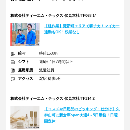
株式会社ティーエム・テックス 伏見本社/TF068-14
【軽作業】淀新町エリアで駅チカ！マイカー
通勤もOK！残業なし
給与
時給1500円
シフト
週5日 1日7時間以上
雇用形態
派遣社員
アクセス
淀駅 徒歩5分
株式会社ティーエム・テックス 伏見本社/TF314-2
【コスメや日用品のピッキング・仕分け】久
御山町に新倉庫open★週4～5日勤務！日曜
固定休