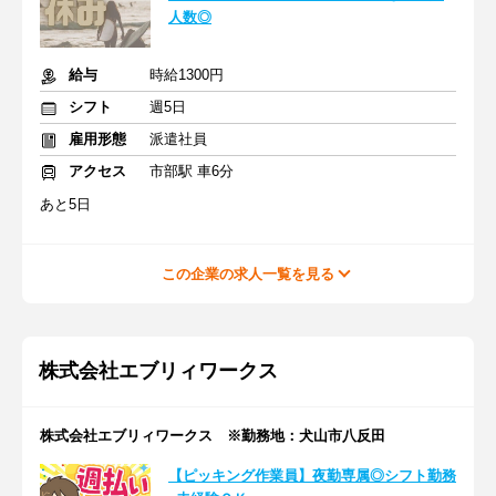
人数◎
給与
時給1300円
シフト
週5日
雇用形態
派遣社員
アクセス
市部駅 車6分
あと5日
この企業の求人一覧を見る
株式会社エブリィワークス
株式会社エブリィワークス ※勤務地：犬山市八反田
【ピッキング作業員】夜勤専属◎シフト勤務