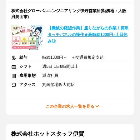
株式会社グローバルエンジニアリング伊丹営業所(勤務地：大阪
府箕面市)
【機械の確認作業】座りながらの作業！簡単
タッチパネルの操作★高時給1300円♪土日休
み◎
給与
時給1300円～ ＋交通費規定支給
シフト
週5日 1日8時間以上
雇用形態
派遣社員
アクセス
箕面船場阪大前駅
この企業の求人一覧を見る
株式会社ホットスタッフ伊賀