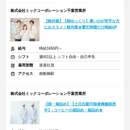
株式会社ミックコーポレーション千葉営業所
【軽作業】【朝ゆっくり】暑いのが苦手な方
におススメ！軽作業★繁忙時期だけ時給UP
給与
時給1650円～
シフト
週4日以上 シフト自由・自己申告
雇用形態
派遣社員
アクセス
南船橋駅
株式会社ミックコーポレーション千葉営業所
【袋・箱詰め】【土日出勤可能者積極採用
中】♪コーヒーの袋詰め・箱詰め★