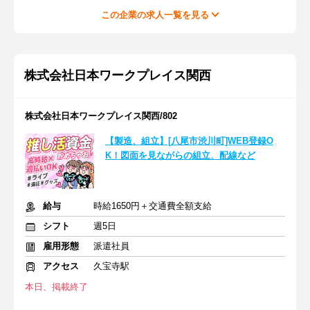
この企業の求人一覧を見る
株式会社日本ワークプレイス関西
株式会社日本ワークプレイス関西/802
【製造、組立】[八尾市渋川町]WEB登録O
K！図面を見ながらの組立、配線など
給与
時給1650円＋交通費全額支給
シフト
週5日
雇用形態
派遣社員
アクセス
久宝寺駅
本日、掲載終了