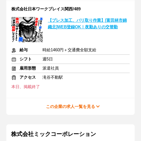
株式会社日本ワークプレイス関西/489
【プレス加工、バリ取り作業】[富田林市錦
織北]WEB登録OK！夜勤ありの交替勤
給与
時給1460円＋交通費全額支給
シフト
週5日
雇用形態
派遣社員
アクセス
滝谷不動駅
本日、掲載終了
この企業の求人一覧を見る
株式会社ミックコーポレーション