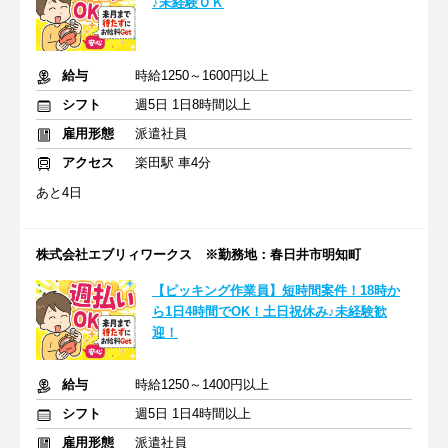
♪未経験ＯＫ
給与
時給1250～1600円以上
シフト
週5日 1日8時間以上
雇用形態
派遣社員
アクセス
楽田駅 車4分
あと4日
株式会社エブリィワークス ※勤務地：春日井市明知町
【ピッキング作業員】短時間案件！18時か
ら1日4時間でOK！土日祝休み♪未経験歓
迎！
給与
時給1250～1400円以上
シフト
週5日 1日4時間以上
雇用形態
派遣社員