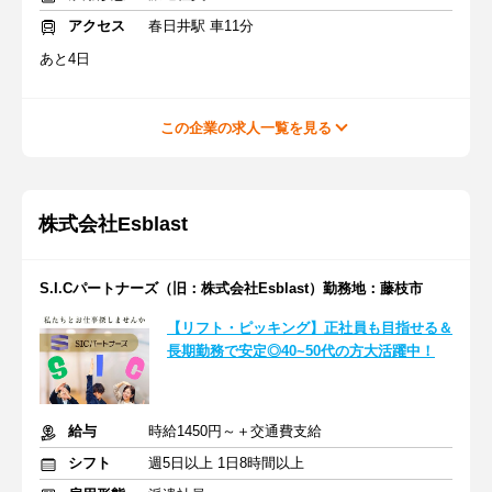
アクセス
春日井駅 車11分
あと4日
この企業の求人一覧を見る
株式会社Esblast
S.I.Cパートナーズ（旧：株式会社Esblast）勤務地：藤枝市
【リフト・ピッキング】正社員も目指せる＆
長期勤務で安定◎40~50代の方大活躍中！
給与
時給1450円～＋交通費支給
シフト
週5日以上 1日8時間以上