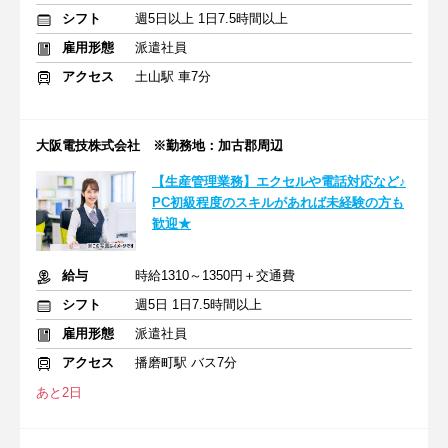
シフト
週5日以上 1日7.5時間以上
雇用形態
派遣社員
アクセス
土山駅 車7分
大阪電技株式会社 ※勤務地：加古郡周辺
【生産管理業務】エクセルや電話対応など♪
PC初級程度のスキルがあれば未経験の方も
歓迎★
給与
時給1310～1350円＋交通費
シフト
週5日 1日7.5時間以上
雇用形態
派遣社員
アクセス
播磨町駅 バス7分
あと2日