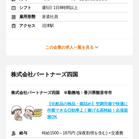
シフト
週5日 1日8時間以上
雇用形態
派遣社員
アクセス
沼津駅
この企業の求人一覧を見る
株式会社パートナーズ四国
株式会社パートナーズ四国 ※勤務地：香川県観音寺市
【化粧品の検品・箱詰め】空調完備で快適に
作業できる◎効率よく稼げる高時給！出張面
接OK
給与
時給1500～1875円 (深夜割増を含む) +交通費