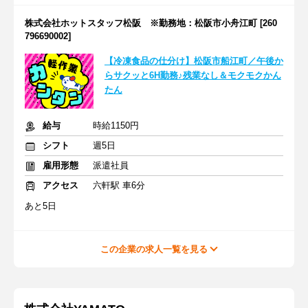
株式会社ホットスタッフ松阪 ※勤務地：松阪市小舟江町 [260
796690002]
【冷凍食品の仕分け】松阪市船江町／午後か
らサクッと6H勤務♪残業なし＆モクモクかん
たん
給与
時給1150円
シフト
週5日
雇用形態
派遣社員
アクセス
六軒駅 車6分
あと5日
この企業の求人一覧を見る