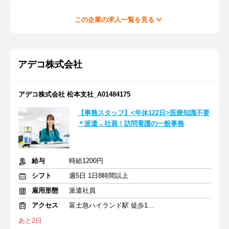
この企業の求人一覧を見る
アデコ株式会社
アデコ株式会社 松本支社_A01484175
【事務スタッフ】<年休122日>医療知識不要
＊派遣→社員！訪問看護の一般事務
給与
時給1200円
シフト
週5日 1日8時間以上
雇用形態
派遣社員
アクセス
富士急ハイランド駅 徒歩15分
あと2日