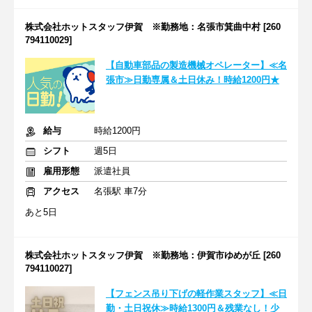
株式会社ホットスタッフ伊賀 ※勤務地：名張市箕曲中村 [260
794110029]
【自動車部品の製造機械オペレーター】≪名
張市≫日勤専属＆土日休み！時給1200円★
給与
時給1200円
シフト
週5日
雇用形態
派遣社員
アクセス
名張駅 車7分
あと5日
株式会社ホットスタッフ伊賀 ※勤務地：伊賀市ゆめが丘 [260
794110027]
【フェンス吊り下げの軽作業スタッフ】≪日
勤・土日祝休≫時給1300円＆残業なし！少