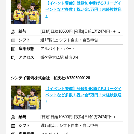
【イベント警備】登録制◆稼げるJリーグイ
ベントなど多数！祝い金5万円！未経験歓迎
♪
給与
[日勤]日給10500円 [夜勤]日給1万2474円~＋交通費
シフト
週1日以上 シフト自由・自己申告
雇用形態
アルバイト・パート
アクセス
鎌ケ谷大仏駅 徒歩0分
シンテイ警備株式会社 柏支社/A3203000128
【イベント警備】登録制◆稼げるJリーグイ
ベントなど多数！祝い金5万円！未経験歓迎
♪
給与
[日勤]日給10500円 [夜勤]日給1万2474円~＋交通費
シフト
週1日以上 シフト自由・自己申告