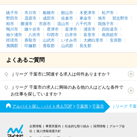
銚子市
市川市
船橋市
館山市
木更津市
松戸市
野田市
茂原市
成田市
佐倉市
東金市
旭市
習志野市
柏市
勝浦市
市原市
流山市
八千代市
我孫子市
鴨川市
鎌ケ谷市
君津市
富津市
浦安市
四街道市
袖ケ浦市
八街市
印西市
白井市
富里市
南房総市
匝瑳市
香取市
山武市
いすみ市
大網白里市
安房郡
夷隅郡
印旛郡
香取郡
山武郡
長生郡
よくあるご質問
ｊリーグ 千葉市に関連する求人は何件ありますか？
ｊリーグ 千葉市の求人に興味のある他の人はどんな条件で
お仕事を探していますか？
アルバイト探し・バイト求人TOP
千葉県
千葉市
ｊリーグ 千
企業情報
事業所案内
社会的な取り組み
採用情報
グループ会
社
個人情報保護方針