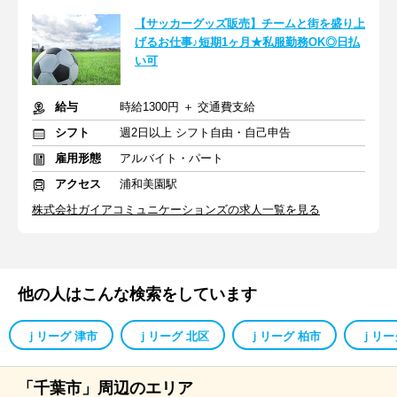
【サッカーグッズ販売】チームと街を盛り上
げるお仕事♪短期1ヶ月★私服勤務OK◎日払
い可
給与
時給1300円 ＋ 交通費支給
シフト
週2日以上 シフト自由・自己申告
雇用形態
アルバイト・パート
アクセス
浦和美園駅
株式会社ガイアコミュニケーションズの求人一覧を見る
他の人はこんな検索をしています
ｊリーグ 津市
ｊリーグ 北区
ｊリーグ 柏市
ｊリー
「千葉市」周辺のエリア