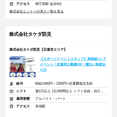
アクセス
県庁前駅 徒歩6分
株式会社ニットーの求人一覧を見る
株式会社タケダ防災
株式会社タケダ防災【日進市エリア】
【スポーツイベントスタッフ】高時給×レア
イベント！友達同士勤務OK！週払い制度あ
り◎
給与
時給1400円～2500円+交通費規定支給
シフト
週1日以上 1日1時間以上 シフト自由・自己申告
雇用形態
アルバイト・パート
アクセス
赤池駅