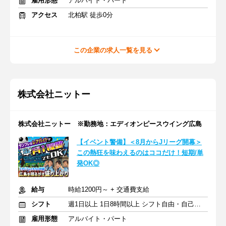
雇用形態
アルバイト・パート
アクセス
北柏駅 徒歩0分
この企業の求人一覧を見る
株式会社ニットー
株式会社ニットー ※勤務地：エディオンピースウイング広島
【イベント警備】＜8月からJリーグ開幕＞
この熱狂を味わえるのはココだけ！短期/単
発OK◎
給与
時給1200円～ + 交通費支給
シフト
週1日以上 1日8時間以上 シフト自由・自己申告
雇用形態
アルバイト・パート