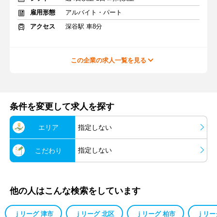
雇用形態
アルバイト・パート
アクセス
深谷駅 車8分
この企業の求人一覧を見る
条件を変更して求人を探す
エリア
指定しない
指定しない
こだわり
他の人はこんな検索をしています
ｊリーグ 津市
ｊリーグ 北区
ｊリーグ 柏市
ｊリー