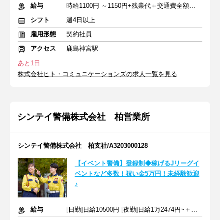
給与
時給1100円 ～1150円+残業代＋交通費全額支給
シフト
週4日以上
雇用形態
契約社員
アクセス
鹿島神宮駅
あと1日
株式会社ヒト・コミュニケーションズの求人一覧を見る
シンテイ警備株式会社 柏営業所
シンテイ警備株式会社 柏支社/A3203000128
【イベント警備】登録制◆稼げるJリーグイ
ベントなど多数！祝い金5万円！未経験歓迎
♪
給与
[日勤]日給10500円 [夜勤]日給1万2474円~＋交通費