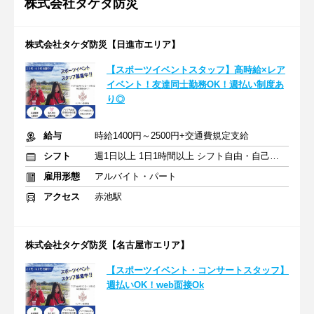
株式会社タケダ防災
株式会社タケダ防災【日進市エリア】
【スポーツイベントスタッフ】高時給×レア
イベント！友達同士勤務OK！週払い制度あ
り◎
給与
時給1400円～2500円+交通費規定支給
シフト
週1日以上 1日1時間以上 シフト自由・自己申告
雇用形態
アルバイト・パート
アクセス
赤池駅
株式会社タケダ防災【名古屋市エリア】
【スポーツイベント・コンサートスタッフ】
週払いOK！web面接Ok