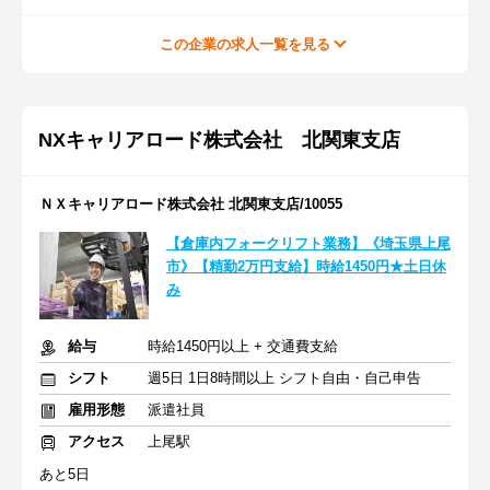
この企業の求人一覧を見る
NXキャリアロード株式会社 北関東支店
ＮＸキャリアロード株式会社 北関東支店/10055
【倉庫内フォークリフト業務】《埼玉県上尾
市》【精勤2万円支給】時給1450円★土日休
み
給与
時給1450円以上 + 交通費支給
シフト
週5日 1日8時間以上 シフト自由・自己申告
雇用形態
派遣社員
アクセス
上尾駅
あと5日