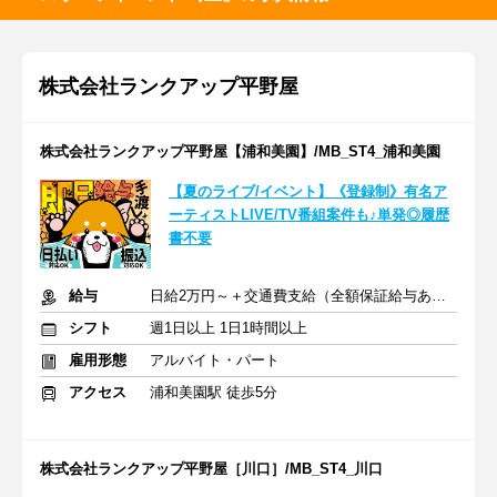
株式会社ランクアップ平野屋
株式会社ランクアップ平野屋【浦和美園】/MB_ST4_浦和美園
【夏のライブ/イベント】《登録制》有名ア
ーティストLIVE/TV番組案件も♪単発◎履歴
書不要
給与
日給2万円～＋交通費支給（全額保証給与あり）
シフト
週1日以上 1日1時間以上
雇用形態
アルバイト・パート
アクセス
浦和美園駅 徒歩5分
株式会社ランクアップ平野屋［川口］/MB_ST4_川口