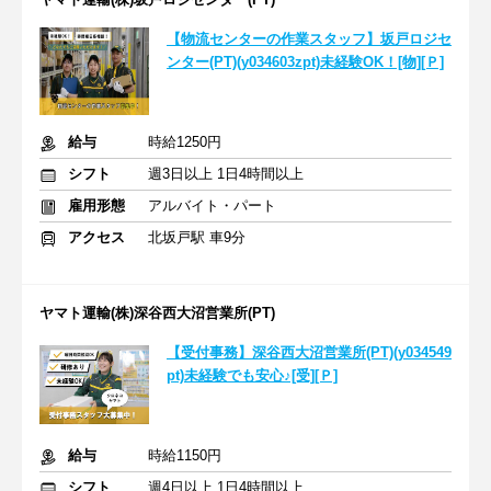
【物流センターの作業スタッフ】坂戸ロジセ
ンター(PT)(y034603zpt)未経験OK！[物][Ｐ]
給与
時給1250円
シフト
週3日以上 1日4時間以上
雇用形態
アルバイト・パート
アクセス
北坂戸駅 車9分
ヤマト運輸(株)深谷西大沼営業所(PT)
【受付事務】深谷西大沼営業所(PT)(y034549
pt)未経験でも安心♪[受][Ｐ]
給与
時給1150円
シフト
週4日以上 1日4時間以上