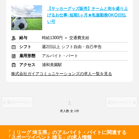
【サッカーグッズ販売】チームと街を盛り上
げるお仕事♪短期1ヶ月★私服勤務OK◎日払
い可
給与
時給1300円 ＋ 交通費支給
シフト
週2日以上 シフト自由・自己申告
雇用形態
アルバイト・パート
アクセス
浦和美園駅
株式会社ガイアコミュニケーションズの求人一覧を見る
1
前のページへ
次のページへ
求人数 全
1
件
「ｊリーグ 埼玉県」のアルバイト・バイトに関連する
「スポーツイベント 埼玉」の求人情報