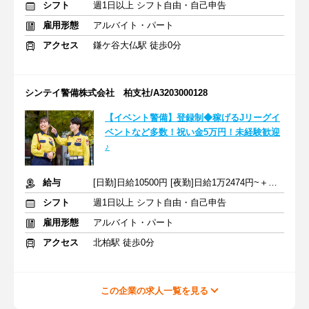
シフト
週1日以上 シフト自由・自己申告
雇用形態
アルバイト・パート
アクセス
鎌ケ谷大仏駅 徒歩0分
シンテイ警備株式会社 柏支社/A3203000128
【イベント警備】登録制◆稼げるJリーグイ
ベントなど多数！祝い金5万円！未経験歓迎
♪
給与
[日勤]日給10500円 [夜勤]日給1万2474円~＋交通費
シフト
週1日以上 シフト自由・自己申告
雇用形態
アルバイト・パート
アクセス
北柏駅 徒歩0分
この企業の求人一覧を見る