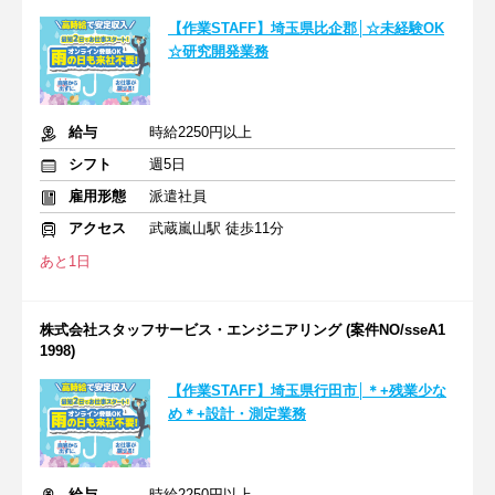
【作業STAFF】埼玉県比企郡│☆未経験OK
☆研究開発業務
給与
時給2250円以上
シフト
週5日
雇用形態
派遣社員
アクセス
武蔵嵐山駅 徒歩11分
あと1日
株式会社スタッフサービス・エンジニアリング (案件NO/sseA1
1998)
【作業STAFF】埼玉県行田市│＊+残業少な
め＊+設計・測定業務
給与
時給2250円以上