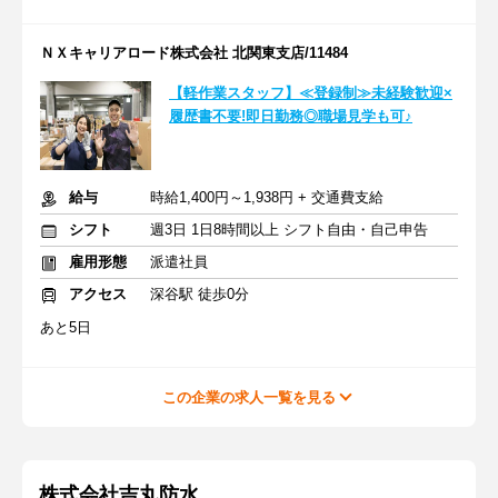
ＮＸキャリアロード株式会社 北関東支店/11484
【軽作業スタッフ】≪登録制≫未経験歓迎×
履歴書不要!即日勤務◎職場見学も可♪
給与
時給1,400円～1,938円 + 交通費支給
シフト
週3日 1日8時間以上 シフト自由・自己申告
雇用形態
派遣社員
アクセス
深谷駅 徒歩0分
あと5日
この企業の求人一覧を見る
株式会社吉丸防水