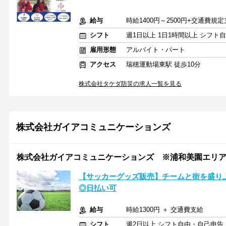
給与
時給1400円～2500円+交通費規
シフト
週1日以上 1日1時間以上 シフト
雇用形態
アルバイト・パート
アクセス
瑞穂運動場東駅 徒歩10分
株式会社タケダ防災の求人一覧を見る
株式会社ガイアコミュニケーションズ
株式会社ガイアコミュニケーションズ ※浦和美園エリア/CS
【サッカーグッズ販売】チームと街を盛り上
◎日払い可
給与
時給1300円 ＋ 交通費支給
シフト
週2日以上 シフト自由・自己申告