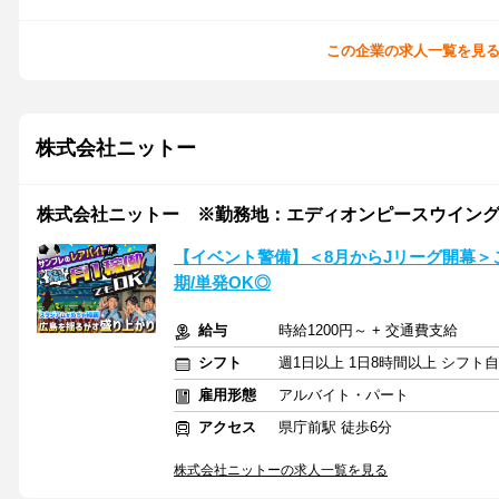
この企業の求人一覧を見
株式会社ニットー
株式会社ニットー ※勤務地：エディオンピースウイン
【イベント警備】＜8月からJリーグ開幕
期/単発OK◎
給与
時給1200円～ + 交通費支給
シフト
週1日以上 1日8時間以上 シフト
雇用形態
アルバイト・パート
アクセス
県庁前駅 徒歩6分
株式会社ニットーの求人一覧を見る