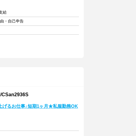
定支給
自由・自己申告
an2936S
げるお仕事♪短期1ヶ月★私服勤務OK