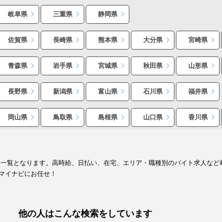
岐阜県
三重県
静岡県
佐賀県
長崎県
熊本県
大分県
宮崎県
青森県
岩手県
宮城県
秋田県
山形県
長野県
新潟県
富山県
石川県
福井県
岡山県
鳥取県
島根県
山口県
香川県
報一覧となります。高時給、日払い、在宅、エリア・職種別のバイト求人など
マイナビにお任せ！
他の人はこんな検索をしています