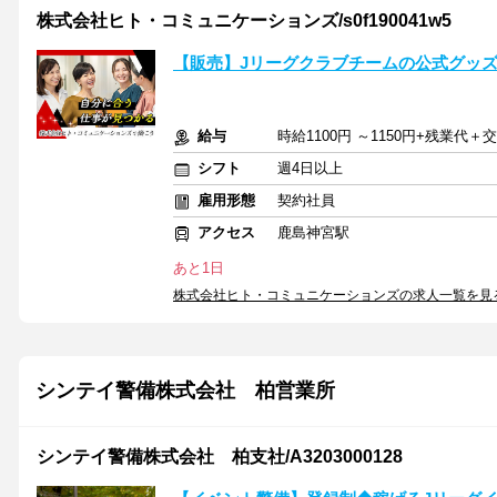
株式会社ヒト・コミュニケーションズ/s0f190041w5
【販売】Jリーグクラブチームの公式グッ
給与
時給1100円 ～1150円+残業代
シフト
週4日以上
雇用形態
契約社員
アクセス
鹿島神宮駅
あと1日
株式会社ヒト・コミュニケーションズの求人一覧を見
シンテイ警備株式会社 柏営業所
シンテイ警備株式会社 柏支社/A3203000128