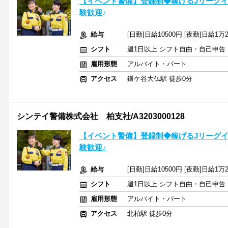
【イベント警備】登録制◆稼げるJリーグ
験歓迎♪
給与
[日勤]日給10500円 [夜勤]日給1
シフト
週1日以上 シフト自由・自己申告
雇用形態
アルバイト・パート
アクセス
鎌ケ谷大仏駅 徒歩0分
シンテイ警備株式会社 柏支社/A3203000128
【イベント警備】登録制◆稼げるJリーグ
験歓迎♪
給与
[日勤]日給10500円 [夜勤]日給1
シフト
週1日以上 シフト自由・自己申告
雇用形態
アルバイト・パート
アクセス
北柏駅 徒歩0分