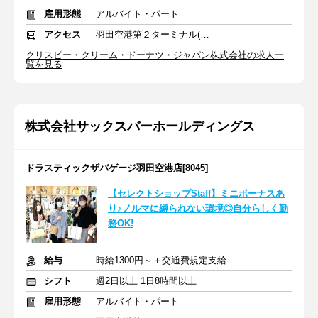
雇用形態
アルバイト・パート
アクセス
羽田空港第２ターミナル(東京モノレール・ＡＮＡ利用)駅 徒歩2分
クリスピー・クリーム・ドーナツ・ジャパン株式会社の求人一
覧を見る
株式会社サックスバーホールディングス
ドラスティックザバゲージ羽田空港店[8045]
【セレクトショップStaff】ミニボーナスあ
り♪ノルマに縛られない環境◎自分らしく勤
務OK!
給与
時給1300円～＋交通費規定支給
シフト
週2日以上 1日8時間以上
雇用形態
アルバイト・パート