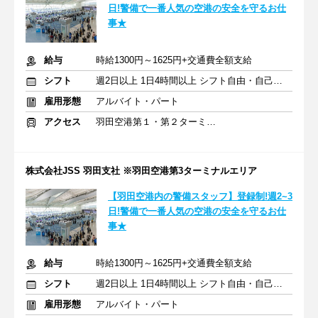
日!警備で一番人気の空港の安全を守るお仕
事★
給与
時給1300円～1625円+交通費全額支給
シフト
週2日以上 1日4時間以上 シフト自由・自己申告
雇用形態
アルバイト・パート
アクセス
羽田空港第１・第２ターミナル(京急)駅
株式会社JSS 羽田支社 ※羽田空港第3ターミナルエリア
【羽田空港内の警備スタッフ】登録制!週2~3
日!警備で一番人気の空港の安全を守るお仕
事★
給与
時給1300円～1625円+交通費全額支給
シフト
週2日以上 1日4時間以上 シフト自由・自己申告
雇用形態
アルバイト・パート