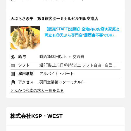
天ぷらさき亭 第３旅客ターミナルビル羽田空港店
【販売STAFF(短期)】空港内のお店★家庭と
両立も◎天ぷら専門店*履歴書不要でOK♪
給与
時給1500円以上 ＋ 交通費
シフト
週2日以上 1日4時間以上 シフト自由・自己申告
雇用形態
アルバイト・パート
アクセス
羽田空港第３ターミナル(東京モノレール)駅 徒歩5分
とんかつ和幸の求人一覧を見る
株式会社KSP・WEST