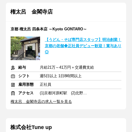
権太呂 金閣寺店
京都 権太呂 四条本店 ～Kyoto GONTARO～
【うどん・そば専門店スタッフ】明治創業！
京都の老舗◆正社員デビュー歓迎！賞与あり
◎
給与
月給21万～41万円＋交通費支給
シフト
週5日以上 1日8時間以上
雇用形態
正社員
アクセス
(1)京都河原町駅 (2)北野白梅町駅 (3)東山駅
権太呂 金閣寺店の求人一覧を見る
株式会社Tune up