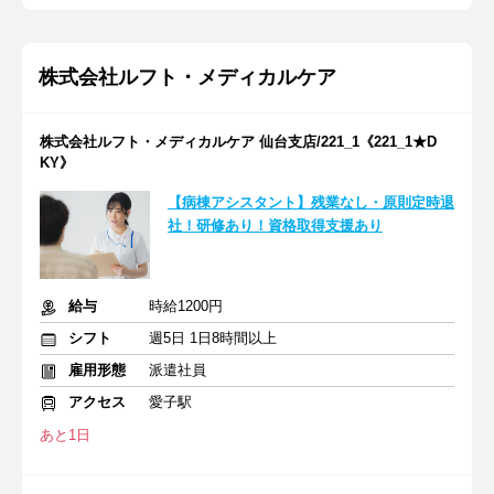
株式会社ルフト・メディカルケア
株式会社ルフト・メディカルケア 仙台支店/221_1《221_1★D
KY》
【病棟アシスタント】残業なし・原則定時退
社！研修あり！資格取得支援あり
給与
時給1200円
シフト
週5日 1日8時間以上
雇用形態
派遣社員
アクセス
愛子駅
あと1日