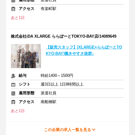
アクセス
有楽町駅
あと1日
株式会社iDA XLARGE ららぽーとTOKYO-BAY店/14089649
【販売スタッフ】[XLARGE×ららぽーとTO
KYO-BAY]働きやすさ抜群♪
給与
時給1400～1500円
シフト
週3日以上 1日8時間以上
雇用形態
派遣社員
アクセス
南船橋駅
あと1日
この企業の求人一覧を見る