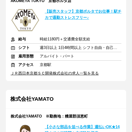
AKOMEYA TOKYO 京都ポルタ店
【販売スタッフ】京都ポルタでお仕事！駅チ
カで通勤ストレスフリー♪
給与
時給1180円＋交通費全額支給
シフト
週3日以上 1日4時間以上 シフト自由・自己申告
雇用形態
アルバイト・パート
アクセス
京都駅
ＪＲ西日本京都ＳＣ開発株式会社の求人一覧を見る
株式会社YAMATO
株式会社YAMATO ※勤務地：糟屋郡須恵町
【小さな部品を並べる作業】週払いOK★14