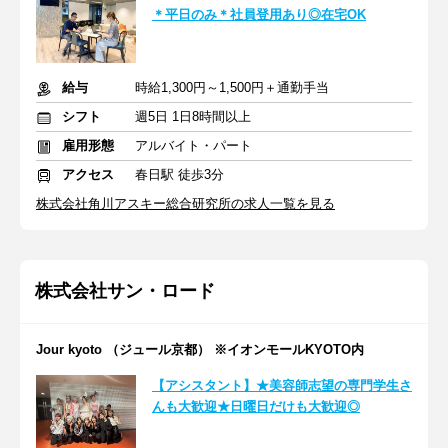
＊平日のみ＊社員登用あり◎在宅OK
給与
時給1,300円～1,500円＋通勤手当
シフト
週5日 1日8時間以上
雇用形態
アルバイト・パート
アクセス
春日駅 徒歩3分
株式会社角川アスキー総合研究所の求人一覧を見る
株式会社サン・ロード
Jour kyoto （ジュール京都） ※イオンモールKYOTO内
【アシスタント】★美容師志望の専門学生さ
んも大歓迎★日曜日だけも大歓迎◎