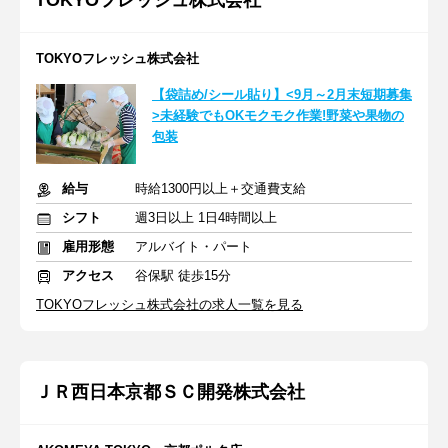
TOKYOフレッシュ株式会社
TOKYOフレッシュ株式会社
【袋詰め/シール貼り】<9月～2月末短期募集
>未経験でもOKモクモク作業!野菜や果物の
包装
給与
時給1300円以上＋交通費支給
シフト
週3日以上 1日4時間以上
雇用形態
アルバイト・パート
アクセス
谷保駅 徒歩15分
TOKYOフレッシュ株式会社の求人一覧を見る
ＪＲ西日本京都ＳＣ開発株式会社