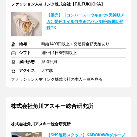
ファッション人材リンク株式会社【FJLFUKUOKA】
【販売】〈コンバーストウキョウ×天神駅チ
カ〉髪色ネイル自由★アパレル販売/電話登
録OK
給与
時給1400円以上＋交通費全額支給あり
シフト
週5日 1日8時間以上
雇用形態
派遣社員
アクセス
天神駅
ファッション人材リンク株式会社の求人一覧を見る
株式会社角川アスキー総合研究所
株式会社角川アスキー総合研究所
【SNS運用スタッフ】KADOKAWAグループ