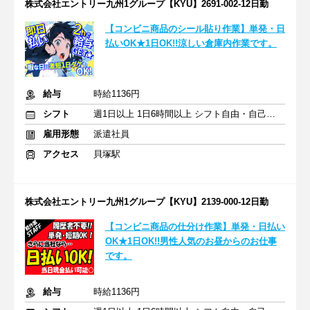
株式会社エントリー九州1グループ【KYU】2691-002-12日勤
【コンビニ商品のシール貼り作業】単発・日
払いOK★1日OK!!涼しい倉庫内作業です。
給与
時給1136円
シフト
週1日以上 1日6時間以上 シフト自由・自己申告
雇用形態
派遣社員
アクセス
貝塚駅
株式会社エントリー九州1グループ【KYU】2139-000-12日勤
【コンビニ商品の仕分け作業】単発・日払い
OK★1日OK!!男性人気のお昼からのお仕事
です。
給与
時給1136円