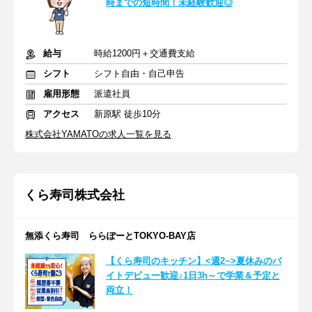
時までの短時間！未経験歓迎◎
給与
時給1200円＋交通費支給
シフト
シフト自由・自己申告
雇用形態
派遣社員
アクセス
新原駅 徒歩10分
株式会社YAMATOの求人一覧を見る
くら寿司株式会社
無添くら寿司 ららぽーとTOKYO-BAY店
【くら寿司のキッチン】<週2~>夏休みのバ
イトデビュー歓迎♪1日3h～で学業＆予定と
両立！