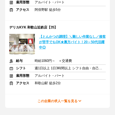
雇用形態
アルバイト・パート
アクセス
阿倍野駅 徒歩5分
デリカKYK 和歌山近鉄店【35】
【とんかつの調理】＼難しい作業なし／接客
が苦手でもOK★裏方バイト！20～50代活躍
中◎
給与
時給1060円～ ＋交通費
シフト
週1日以上 1日3時間以上 シフト自由・自己申告
雇用形態
アルバイト・パート
アクセス
和歌山駅 徒歩2分
この企業の求人一覧を見る