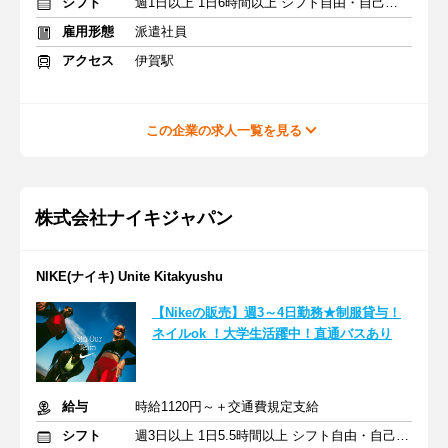
シフト
週1日以上 1日6時間以上 シフト自由・自己申告
雇用形態
派遣社員
アクセス
伊賀駅
この企業の求人一覧を見る
株式会社ナイキジャパン
NIKE(ナイキ) Unite Kitakyushu
【Nikeの販売】週3～4日勤務★制服貸与！
ネイルok ！大学生活躍中！直通バスあり
給与
時給1120円～＋交通費規定支給
シフト
週3日以上 1日5.5時間以上 シフト自由・自己申告