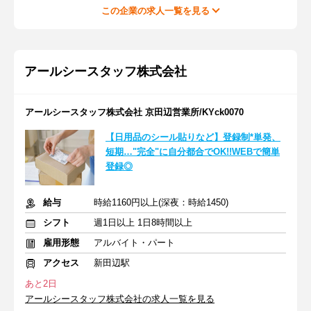
この企業の求人一覧を見る
アールシースタッフ株式会社
アールシースタッフ株式会社 京田辺営業所/KYck0070
【日用品のシール貼りなど】登録制*単発、
短期…"完全"に自分都合でOK!!WEBで簡単
登録◎
給与
時給1160円以上(深夜：時給1450)
シフト
週1日以上 1日8時間以上
雇用形態
アルバイト・パート
アクセス
新田辺駅
あと2日
アールシースタッフ株式会社の求人一覧を見る