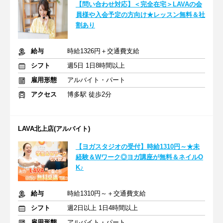
【問い合わせ対応】＜完全在宅＞LAVAの会
員様や入会予定の方向け★レッスン無料＆社
割あり
給与
時給1326円＋交通費支給
シフト
週5日 1日8時間以上
雇用形態
アルバイト・パート
アクセス
博多駅 徒歩2分
LAVA北上店(アルバイト)
【ヨガスタジオの受付】時給1310円～★未
経験＆Wワーク◎ヨガ講座が無料＆ネイルO
K♪
給与
時給1310円～＋交通費支給
シフト
週2日以上 1日4時間以上
雇用形態
アルバイト・パート