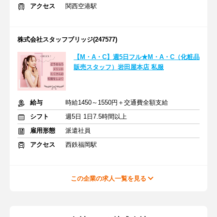
アクセス
関西空港駅
株式会社スタッフブリッジ(247577)
【M・A・C】週5日フル★M・A・C（化粧品
販売スタッフ）岩田屋本店 私服
給与
時給1450～1550円＋交通費全額支給
シフト
週5日 1日7.5時間以上
雇用形態
派遣社員
アクセス
西鉄福岡駅
この企業の求人一覧を見る