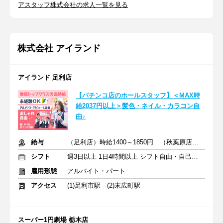
アスタッフ株式会社の求人一覧を見る
株式会社 アイランド
アイランド 足利店
【パチンコ店のホールスタッフ】＜MAX時
給2037円以上＞髪色・ネイル・カラコン自
由♪
給与
（足利店）時給1400～1850円 （秋葉原店）時給1500～2037円
シフト
週3日以上 1日4時間以上 シフト自由・自己申告
雇用形態
アルバイト・パート
アクセス
(1)足利市駅 (2)末広町駅
スーパー1円劇場 栃木店