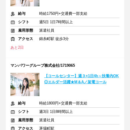
給与
時給1750円+交通費一部支給
シフト
週5日 1日7時間以上
雇用形態
派遣社員
アクセス
錦糸町駅 徒歩3分
あと2日
マンパワーグループ株式会社/1719065
【コールセンター】週３×1日4h～扶養内OK
◎エルダー活躍★M＆A／架電コール
給与
時給1800円+交通費一部支給
シフト
週3日 1日8時間以上
雇用形態
派遣社員
アクセス
茅場町駅