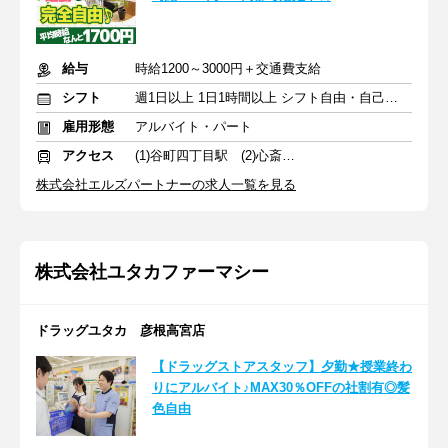
給与
時給1200～3000円＋交通費支給
シフト
週1日以上 1日1時間以上 シフト自由・自己申告
雇用形態
アルバイト・パート
アクセス
(1)谷町四丁目駅 (2)心斎橋駅
株式会社エルズパートナーの求人一覧を見る
株式会社ユタカファーマシー
ドラッグユタカ 彦根高宮店
【ドラッグストアスタッフ】夕勤★授業終わ
りにアルバイト♪MAX30％OFFの社割有◎髪
色自由