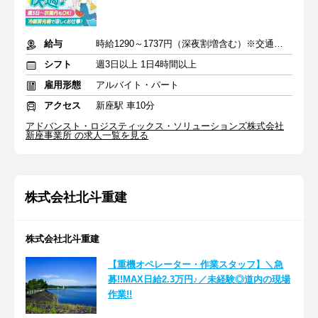
給与
時給1290～1737円（深夜割増含む）※交通費全額支給
シフト
週3日以上 1日4時間以上
雇用形態
アルバイト・パート
アクセス
新座駅 車10分
アドバンスト・ロジスティックス・ソリューションズ株式会社
新座事業所 の求人一覧を見る
株式会社北斗重建
株式会社北斗重建
【重機オペレーター・作業スタッフ】＼急
募!!MAX日給2.3万円♪／未経験◎道内の現場
作業!!