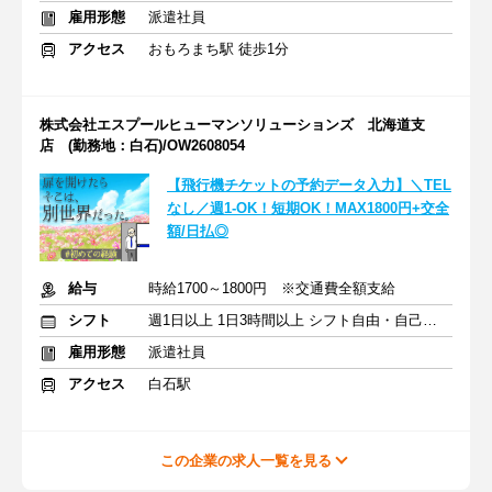
雇用形態
派遣社員
アクセス
おもろまち駅 徒歩1分
株式会社エスプールヒューマンソリューションズ 北海道支
店 (勤務地：白石)/OW2608054
【飛行機チケットの予約データ入力】＼TEL
なし／週1-OK！短期OK！MAX1800円+交全
額/日払◎
給与
時給1700～1800円 ※交通費全額支給
シフト
週1日以上 1日3時間以上 シフト自由・自己申告
雇用形態
派遣社員
アクセス
白石駅
この企業の求人一覧を見る