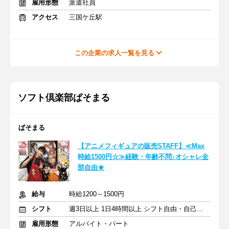
雇用形態
派遣社員
アクセス
三国ケ丘駅
この企業の求人一覧を見る
ソフト倶楽部ぱそまる
ぱそまる
【アニメフィギュアの販売STAFF】≪Max
時給1500円☆≫経験・年齢不問♪オシャレ全
部自由★
給与
時給1200～1500円
シフト
週3日以上 1日4時間以上 シフト自由・自己申告
雇用形態
アルバイト・パート