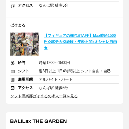
アクセス
なんば駅 徒歩5分
ぱそまる
【フィギュアの梱包STAFF】Max時給1500
円☆駅チカ◎経験・年齢不問♪オシャレ自由
★
給与
時給1200～1500円
シフト
週3日以上 1日4時間以上 シフト自由・自己申告
雇用形態
アルバイト・パート
アクセス
なんば駅 徒歩5分
ソフト倶楽部ぱそまるの求人一覧を見る
BALILax THE GARDEN