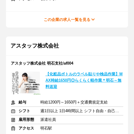
この企業の求人一覧を見る
アスタッフ株式会社
アスタッフ株式会社 明石支社/af004
【化粧品ボトルのラベル貼りや検品作業】M
AX時給1650円◎らくらく軽作業＊明石～無
料送迎
給与
時給1200円～1650円＋交通費規定支給
シフト
週1日以上 1日4時間以上 シフト自由・自己申告
雇用形態
派遣社員
アクセス
明石駅