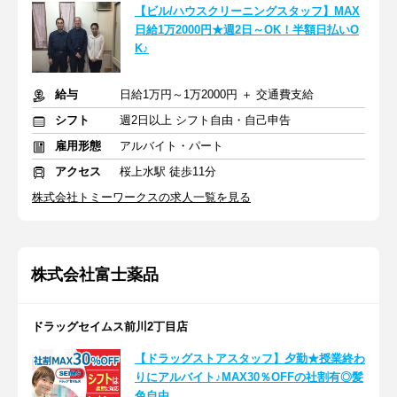
【ビル/ハウスクリーニングスタッフ】MAX
日給1万2000円★週2日～OK！半額日払いO
K♪
給与
日給1万円～1万2000円 ＋ 交通費支給
シフト
週2日以上 シフト自由・自己申告
雇用形態
アルバイト・パート
アクセス
桜上水駅 徒歩11分
株式会社トミーワークスの求人一覧を見る
株式会社富士薬品
ドラッグセイムス前川2丁目店
【ドラッグストアスタッフ】夕勤★授業終わ
りにアルバイト♪MAX30％OFFの社割有◎髪
色自由