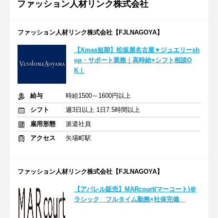
ファッション人材リンク株式会社
ファッション人材リンク株式会社【FJLNAGOYA】
【Xmas短期】松坂屋名古屋▼ジュエリーsh
op・サポート業務｜高時給×シフト相談O
K！
給与
時給1500～1600円以上
シフト
週3日以上 1日7.5時間以上
雇用形態
派遣社員
アクセス
矢場町駅
ファッション人材リンク株式会社【FJLNAGOYA】
【アパレル販売】MARcourt(マーコート)＠
ラシック フルタイム勤務×社保完備