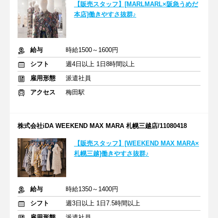
【販売スタッフ】[MARLMARL×阪急うめだ
本店]働きやすさ抜群♪
給与
時給1500～1600円
シフト
週4日以上 1日8時間以上
雇用形態
派遣社員
アクセス
梅田駅
株式会社iDA WEEKEND MAX MARA 札幌三越店/11080418
【販売スタッフ】[WEEKEND MAX MARA×
札幌三越]働きやすさ抜群♪
給与
時給1350～1400円
シフト
週3日以上 1日7.5時間以上
雇用形態
派遣社員