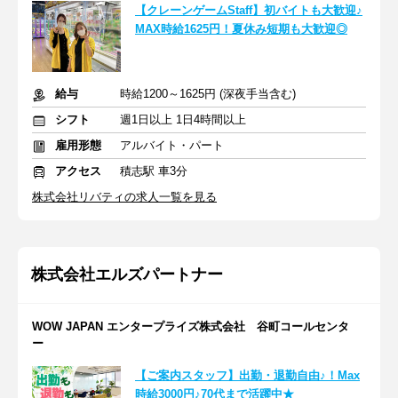
【クレーンゲームStaff】初バイトも大歓迎♪
MAX時給1625円！夏休み短期も大歓迎◎
給与
時給1200～1625円 (深夜手当含む)
シフト
週1日以上 1日4時間以上
雇用形態
アルバイト・パート
アクセス
積志駅 車3分
株式会社リバティの求人一覧を見る
株式会社エルズパートナー
WOW JAPAN エンタープライズ株式会社 谷町コールセンタ
ー
【ご案内スタッフ】出勤・退勤自由♪！Max
時給3000円♪70代まで活躍中★