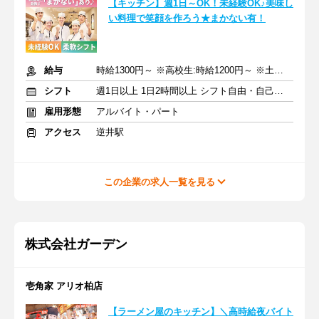
【キッチン】週1日～OK！未経験OK♪美味し
い料理で笑顔を作ろう★まかない有！
給与
時給1300円～ ※高校生:時給1200円～ ※土日祝+50円
シフト
週1日以上 1日2時間以上 シフト自由・自己申告
雇用形態
アルバイト・パート
アクセス
逆井駅
この企業の求人一覧を見る
株式会社ガーデン
壱角家 アリオ柏店
【ラーメン屋のキッチン】＼高時給夜バイト