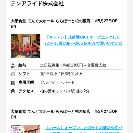
テンアライド株式会社
大衆食堂 てんぐ大ホール ららぽーと柏の葉店 ※5月27日OP
EN
【キッチン】未経験OK！オープニングした
ばかり♪週1/3h～OK☆駅チカで通いやすい◎
給与
土日祝募集：時給1300円＋交通費支給
シフト
週1日以上 1日3時間以上
雇用形態
アルバイト・パート
アクセス
柏の葉キャンパス駅 徒歩2分
大衆食堂 てんぐ大ホール ららぽーと柏の葉店 ※5月27日OP
EN
【ホール】オープンしたばかりの新店☆初バ