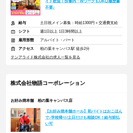
イト歓迎！扶養内・WワークもOK◎履歴書
不要♪
給与
土日祝メイン募集：時給1300円＋交通費支給
シフト
週1日以上 1日3時間以上
雇用形態
アルバイト・パート
アクセス
柏の葉キャンパス駅 徒歩2分
テンアライド株式会社の求人一覧を見る
株式会社物語コーポレーション
お好み焼本舗 柏の葉キャンパス店
【お好み焼本舗ホール】初バイトはおこほん
で♪学校帰り/土日だけも相談OK！給与前払
い可