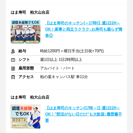
はま寿司 柏大山台店
【はま寿司のキッチン(～17時)】週1日2H～
OK！家事と両立ラクラク♪お寿司も握らず簡
単◎
給与
時給1200円＋曜日手当(土日祝+70円)
シフト
週1日以上 1日2時間以上
雇用形態
アルバイト・パート
アクセス
柏の葉キャンパス駅 車11分
はま寿司 柏大山台店
【はま寿司のキッチン(17時～)】週1日2H～
OK！"部活がない日だけ"も大歓迎♪履歴書不
要