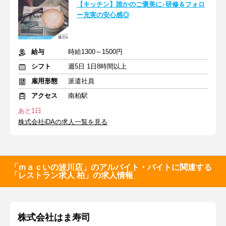
【キッチン】誰かのご褒美に♪研修＆フォロ
ー充実の安心感◎
給与
時給1300～1500円
シフト
週5日 1日8時間以上
雇用形態
派遣社員
アクセス
南柏駅
あと1日
株式会社iDAの求人一覧を見る
「ｍａｃいの波川店」のアルバイト・バイトに関連する
「レストラン求人 柏」の求人情報
株式会社はま寿司