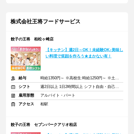
株式会社王将フードサービス
餃子の王将 柏松ヶ崎店
【キッチン】週2日～OK！未経験OK♪美味し
い料理で笑顔を作ろう★まかない有！
給与
時給1350円～ ※高校生:時給1250円～ ※土日祝+50円
シフト
週2日以上 1日2時間以上 シフト自由・自己申告
雇用形態
アルバイト・パート
アクセス
柏駅
餃子の王将 セブンパークアリオ柏店