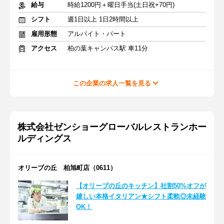
給与
時給1200円＋曜日手当(土日祝+70円)
シフト
週1日以上 1日2時間以上
雇用形態
アルバイト・パート
アクセス
柏の葉キャンパス駅 車11分
この企業の求人一覧を見る
株式会社ゼンショーグローバルレストランホー
ルディングス
オリーブの丘 柏旭町店（0611）
【オリーブの丘のキッチン】社割50%オフが
嬉しい本格イタリアン★シフト柔軟◎未経験
OK！