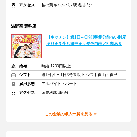
アクセス
柏の葉キャンパス駅 徒歩3分
温野菜 豊科店
【キッチン】週1日～OK◎稼働分前払い制度
あり★学生活躍中★＼髪色自由／社割あり
給与
時給 1200円以上
シフト
週1日以上 1日3時間以上 シフト自由・自己申告
雇用形態
アルバイト・パート
アクセス
南豊科駅 車6分
この企業の求人一覧を見る