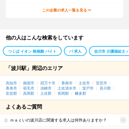
この企業の求人一覧を見る
他の人はこんな検索をしています
つくば イオン 映画館 バイト
パ 求人
吉川市 介護福祉士 
「波川駅」周辺のエリア
高知市
南国市
四万十市
香南市
土佐市
安芸市
香美市
宿毛市
須崎市
土佐清水市
室戸市
吾川郡
安芸郡
高岡郡
土佐郡
長岡郡
幡多郡
よくあるご質問
ｍａｃいの波川店に関連する求人は何件ありますか？