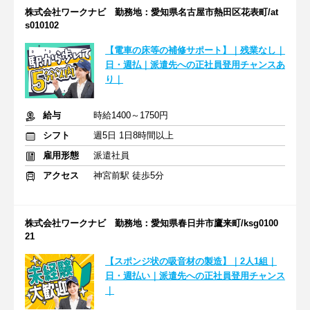
株式会社ワークナビ 勤務地：愛知県名古屋市熱田区花表町/at
s010102
【電車の床等の補修サポート】｜残業なし｜
日・週払｜派遣先への正社員登用チャンスあ
り｜
給与
時給1400～1750円
シフト
週5日 1日8時間以上
雇用形態
派遣社員
アクセス
神宮前駅 徒歩5分
株式会社ワークナビ 勤務地：愛知県春日井市鷹来町/ksg0100
21
【スポンジ状の吸音材の製造】｜2人1組｜
日・週払い｜派遣先への正社員登用チャンス
｜