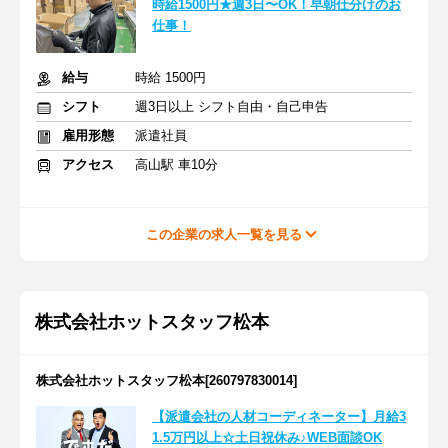
時給1500円★週3日〜OK！早朝仕分けのお
仕事！
給与
時給 1500円
シフト
週3日以上 シフト自由・自己申告
雇用形態
派遣社員
アクセス
高山駅 車10分
この企業の求人一覧を見る
株式会社ホットスタッフ松本
株式会社ホットスタッフ松本[260797830014]
【派遣会社の人材コーディネーター】月給3
1.5万円以上☆土日祝休み♪WEB面談OK