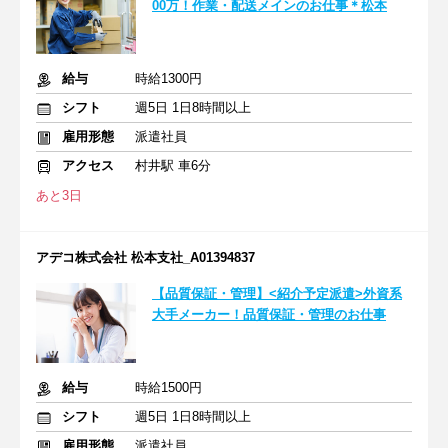
00万！作業・配送メインのお仕事＊松本
給与
時給1300円
シフト
週5日 1日8時間以上
雇用形態
派遣社員
アクセス
村井駅 車6分
あと3日
アデコ株式会社 松本支社_A01394837
【品質保証・管理】<紹介予定派遣>外資系
大手メーカー！品質保証・管理のお仕事
給与
時給1500円
シフト
週5日 1日8時間以上
雇用形態
派遣社員