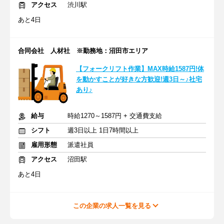
アクセス
渋川駅
あと4日
合同会社 人材社 ※勤務地：沼田市エリア
【フォークリフト作業】MAX時給1587円!体
を動かすことが好きな方歓迎!週3日～♪社宅
あり♪
給与
時給1270～1587円 + 交通費支給
シフト
週3日以上 1日7時間以上
雇用形態
派遣社員
アクセス
沼田駅
あと4日
この企業の求人一覧を見る