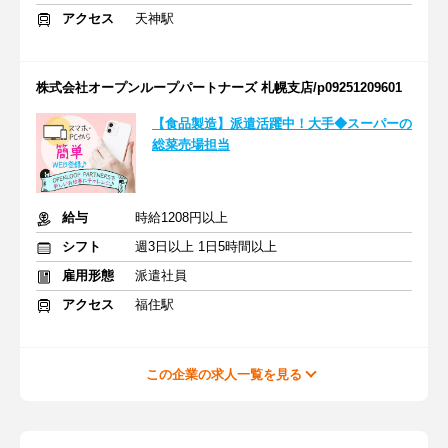
アクセス
天神駅
株式会社オープンループパートナーズ 札幌支店/p09251209601
【食品製造】派遣活躍中！大手◆スーパーの
総菜売場担当
給与
時給1208円以上
シフト
週3日以上 1日5時間以上
雇用形態
派遣社員
アクセス
福住駅
この企業の求人一覧を見る