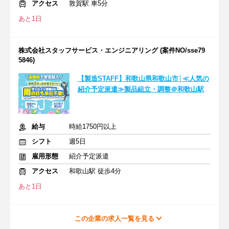
アクセス
敦賀駅 車5分
あと1日
株式会社スタッフサービス・エンジニアリング (案件NO/sse79
5846)
【製造STAFF】和歌山県和歌山市│≪人気の
紹介予定派遣≫製品組立・調整＠和歌山駅
給与
時給1750円以上
シフト
週5日
雇用形態
紹介予定派遣
アクセス
和歌山駅 徒歩4分
あと1日
この企業の求人一覧を見る