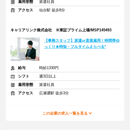
雇用形態
派遣社員
アクセス
仙台駅 徒歩8分
キャリアリンク株式会社 ※東証プライム上場/MSP145493
【事務スタッフ】派遣or直接雇用！時間帯ゆ
っくり★時短・フルタイムえらべる*
給与
時給1330円
シフト
週3日以上
雇用形態
派遣社員
アクセス
広瀬通駅 徒歩3分
この企業の求人一覧を見る