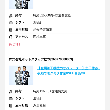
給与
時給315000円+交通費支給
シフト
週5日
雇用形態
紹介予定派遣
アクセス
西松本駅
あと1日
株式会社ホットスタッフ松本[260770080009]
【金属加工機械のオペレーター】土日休み♪
夜勤でモクモク作業!WEB面談OK
給与
時給1160円+交通費支給
シフト
週5日
雇用形態
派遣社員