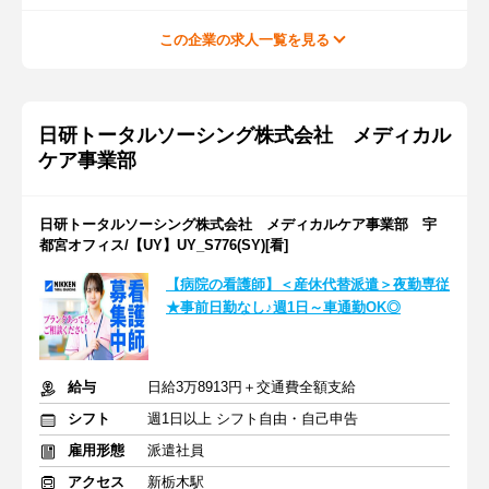
この企業の求人一覧を見る
日研トータルソーシング株式会社 メディカル
ケア事業部
日研トータルソーシング株式会社 メディカルケア事業部 宇
都宮オフィス/【UY】UY_S776(SY)[看]
【病院の看護師】＜産休代替派遣＞夜勤専従
★事前日勤なし♪週1日～車通勤OK◎
給与
日給3万8913円＋交通費全額支給
シフト
週1日以上 シフト自由・自己申告
雇用形態
派遣社員
アクセス
新栃木駅