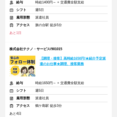
給与
時給1400円～ + 交通費全額支給
シフト
週5日
雇用形態
派遣社員
アクセス
旗の台駅 徒歩5分
あと1日
株式会社テクノ・サービス/901015
【調理・接客】高時給1650円!★紹介予定派
遣のお仕事★調理、接客業務
給与
時給1650円～ + 交通費全額支給
シフト
週5日
雇用形態
派遣社員
アクセス
鶴ケ島駅 徒歩3分
あと4日