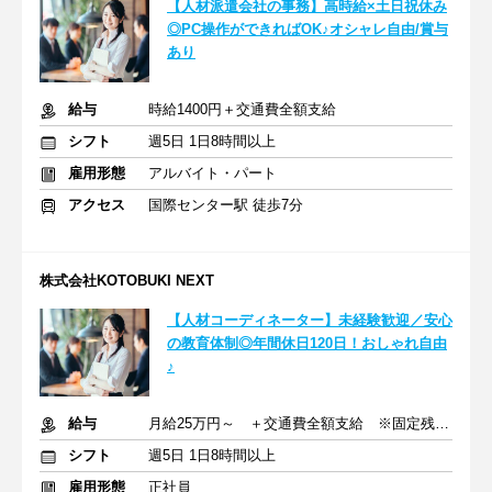
【人材派遣会社の事務】高時給×土日祝休み
◎PC操作ができればOK♪オシャレ自由/賞与
あり
給与
時給1400円＋交通費全額支給
シフト
週5日 1日8時間以上
雇用形態
アルバイト・パート
アクセス
国際センター駅 徒歩7分
株式会社KOTOBUKI NEXT
【人材コーディネーター】未経験歓迎／安心
の教育体制◎年間休日120日！おしゃれ自由
♪
給与
月給25万円～ ＋交通費全額支給 ※固定残業代含む
シフト
週5日 1日8時間以上
雇用形態
正社員