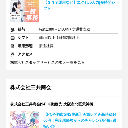
【ＳＮＳ運用など】エクセル入力|短時間シ
フト
給与
時給1380～1400円+交通費支給
シフト
週5日以上 1日4時間以上
雇用形態
派遣社員
アクセス
株式会社スタッフサービスの求人一覧を見る
株式会社三共商会
株式会社三共商会[94] ※勤務先:大阪市北区天神橋
【POP作成/SNS更新】★激レア★高時給14
00円！完全未経験からのチャレンジ応援♪週
払い◎