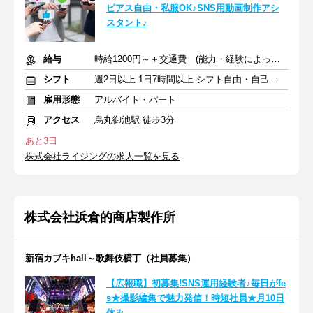
ピアス自由・私服OK♪SNS用動画制作アシ
スタント♪
給与
時給1200円～＋交通費 (能力・経験によってインセンティブあり)
シフト
週2日以上 1日7時間以上 シフト自由・自己申告
雇用形態
アルバイト・パート
アクセス
烏丸御池駅 徒歩3分
あと3日
株式会社ライジングの求人一覧を見る
株式会社浜倉的商店製作所
新宿カブキhall～歌舞伎横丁（社員募集）
【広報職】初募集!SNS運用経験者♪毎日がfe
s★撮影編集で魅力発信！時短社員★月10日
休み