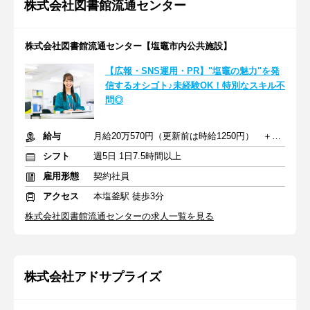
株式会社図書館流通センター
株式会社図書館流通センター【塩竈市内公共施設】
【広報・SNS運用・PR】"塩竈の魅力"を発
信するオシゴト♪未経験OK！特別なスキル不
問◎
給与
月給20万570円（更新前は時給1250円） ＋交通費
シフト
週5日 1日7.5時間以上
雇用形態
契約社員
アクセス
本塩釜駅 徒歩3分
株式会社図書館流通センターの求人一覧を見る
株式会社アドサプライズ