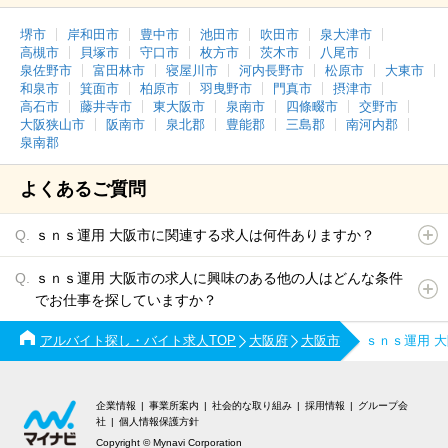
堺市
岸和田市
豊中市
池田市
吹田市
泉大津市
高槻市
貝塚市
守口市
枚方市
茨木市
八尾市
泉佐野市
富田林市
寝屋川市
河内長野市
松原市
大東市
和泉市
箕面市
柏原市
羽曳野市
門真市
摂津市
高石市
藤井寺市
東大阪市
泉南市
四條畷市
交野市
大阪狭山市
阪南市
泉北郡
豊能郡
三島郡
南河内郡
泉南郡
よくあるご質問
ｓｎｓ運用 大阪市に関連する求人は何件ありますか？
ｓｎｓ運用 大阪市の求人に興味のある他の人はどんな条件
でお仕事を探していますか？
アルバイト探し・バイト求人TOP
大阪府
大阪市
ｓｎｓ運用 
企業情報
事業所案内
社会的な取り組み
採用情報
グループ会
社
個人情報保護方針
Copyright © Mynavi Corporation