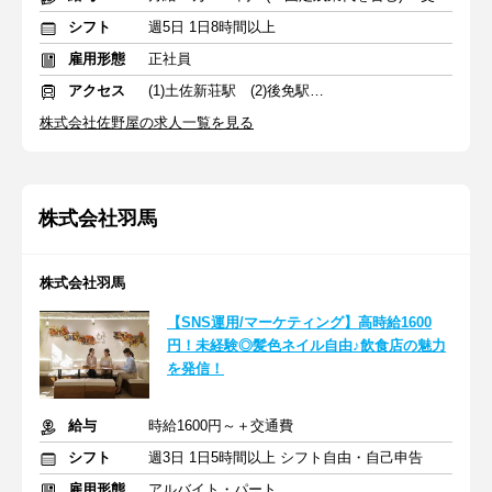
シフト
週5日 1日8時間以上
雇用形態
正社員
アクセス
(1)土佐新荘駅 (2)後免駅 (3)のいち駅
株式会社佐野屋の求人一覧を見る
株式会社羽馬
株式会社羽馬
【SNS運用/マーケティング】高時給1600
円！未経験◎髪色ネイル自由♪飲食店の魅力
を発信！
給与
時給1600円～＋交通費
シフト
週3日 1日5時間以上 シフト自由・自己申告
雇用形態
アルバイト・パート