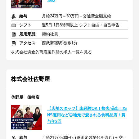
給与
月給24万円～50万円＋交通費全額支給
シフト
週5日 1日8時間以上 シフト自由・自己申告
雇用形態
契約社員
アクセス
西武新宿駅 徒歩1分
株式会社浜倉的商店製作所の求人一覧を見る
株式会社佐野屋
佐野屋 須崎店
【店舗スタッフ】未経験OK！接客/品出し/S
NS運用など◎地元で愛される食料品店！賞
与年2回
給与
月給21万2500円～(※固定残業代を含む) + 交通費支給