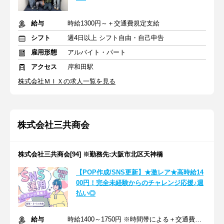
給与
時給1300円～＋交通費規定支給
シフト
週4日以上 シフト自由・自己申告
雇用形態
アルバイト・パート
アクセス
岸和田駅
株式会社ＭＩＸの求人一覧を見る
株式会社三共商会
株式会社三共商会[94] ※勤務先:大阪市北区天神橋
【POP作成/SNS更新】★激レア★高時給14
00円！完全未経験からのチャレンジ応援♪週
払い◎
給与
時給1400～1750円 ※時間帯による＋交通費規定支給