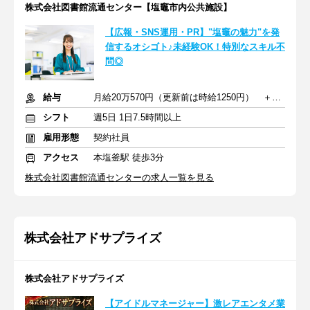
株式会社図書館流通センター【塩竈市内公共施設】
【広報・SNS運用・PR】"塩竈の魅力"を発
信するオシゴト♪未経験OK！特別なスキル不
問◎
給与
月給20万570円（更新前は時給1250円） ＋交通費
シフト
週5日 1日7.5時間以上
雇用形態
契約社員
アクセス
本塩釜駅 徒歩3分
株式会社図書館流通センターの求人一覧を見る
株式会社アドサプライズ
株式会社アドサプライズ
【アイドルマネージャー】激レアエンタメ業