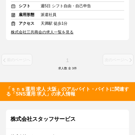
シフト
週5日 シフト自由・自己申告
雇用形態
派遣社員
アクセス
天満駅 徒歩1分
株式会社三共商会の求人一覧を見る
1
前のページへ
次のページへ
求人数 全
3
件
「ｓｎｓ運用 求人 大阪」のアルバイト・バイトに関連す
る「SNS運用 求人」の求人情報
株式会社スタッフサービス