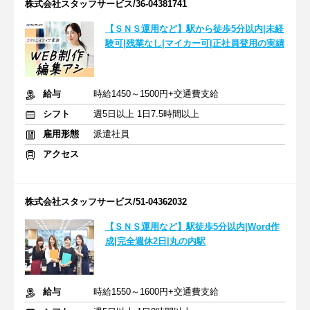
株式会社スタッフサービス/36-04381741
【ＳＮＳ運用など】駅から徒歩5分以内|未経
験可|残業なし|マイカー可|正社員登用の実績
給与
時給1450～1500円+交通費支給
シフト
週5日以上 1日7.5時間以上
雇用形態
派遣社員
アクセス
株式会社スタッフサービス/51-04362032
【ＳＮＳ運用など】駅徒歩5分以内|Word作
成|完全週休2日|丸の内駅
給与
時給1550～1600円+交通費支給