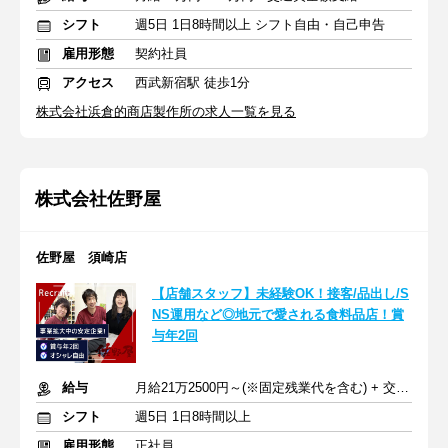
シフト
週5日 1日8時間以上 シフト自由・自己申告
雇用形態
契約社員
アクセス
西武新宿駅 徒歩1分
株式会社浜倉的商店製作所の求人一覧を見る
株式会社佐野屋
佐野屋 須崎店
【店舗スタッフ】未経験OK！接客/品出し/S
NS運用など◎地元で愛される食料品店！賞
与年2回
給与
月給21万2500円～(※固定残業代を含む) + 交通費支給
シフト
週5日 1日8時間以上
雇用形態
正社員