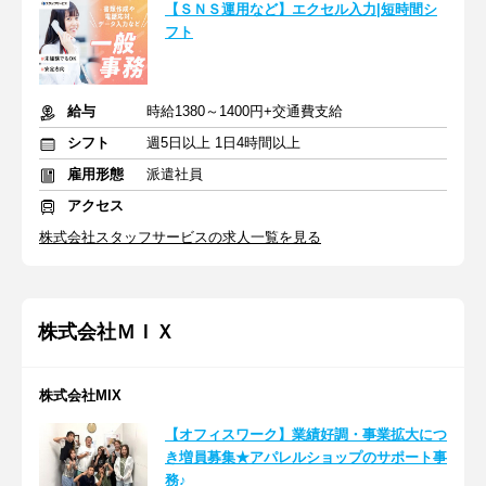
【ＳＮＳ運用など】エクセル入力|短時間シ
フト
給与
時給1380～1400円+交通費支給
シフト
週5日以上 1日4時間以上
雇用形態
派遣社員
アクセス
株式会社スタッフサービスの求人一覧を見る
株式会社ＭＩＸ
株式会社MIX
【オフィスワーク】業績好調・事業拡大につ
き増員募集★アパレルショップのサポート事
務♪