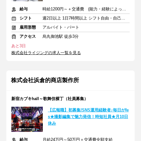
給与
時給1200円～＋交通費 (能力・経験によってインセンティブあり)
シフト
週2日以上 1日7時間以上 シフト自由・自己申告
雇用形態
アルバイト・パート
アクセス
烏丸御池駅 徒歩3分
あと3日
株式会社ライジングの求人一覧を見る
株式会社浜倉的商店製作所
新宿カブキhall～歌舞伎横丁（社員募集）
【広報職】初募集!SNS運用経験者♪毎日がfe
s★撮影編集で魅力発信！時短社員★月10日
休み
給与
月給24万円～50万円＋交通費全額支給