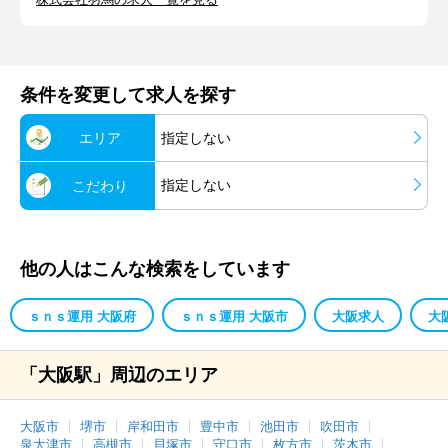
条件を変更して求人を探す
エリア
指定しない
指定しない
こだわり
他の人はこんな検索をしています
ｓｎｓ運用 大阪府
ｓｎｓ運用 大阪市
大阪求人
大
「大阪駅」周辺のエリア
大阪市
堺市
岸和田市
豊中市
池田市
吹田市
泉大津市
高槻市
貝塚市
守口市
枚方市
茨木市