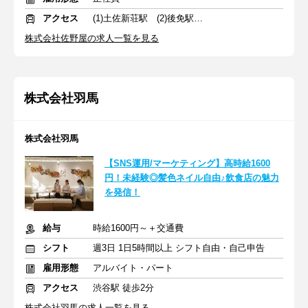
アクセス
(1)土佐新荘駅 (2)後免駅 (3)のいち駅
株式会社佐野屋の求人一覧を見る
株式会社羽馬
株式会社羽馬
【SNS運用/マーケティング】高時給1600
円！未経験◎髪色ネイル自由♪飲食店の魅力
を発信！
給与
時給1600円～＋交通費
シフト
週3日 1日5時間以上 シフト自由・自己申告
雇用形態
アルバイト・パート
アクセス
渋谷駅 徒歩2分
株式会社羽馬の求人一覧を見る