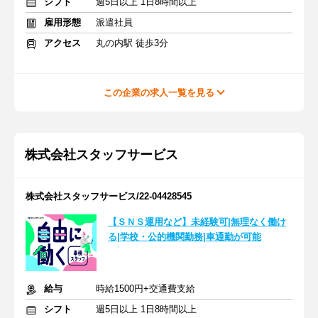
シフト
週5日以上 1日8時間以上
雇用形態
派遣社員
アクセス
丸の内駅 徒歩3分
この企業の求人一覧を見る
株式会社スタッフサービス
株式会社スタッフサービス/22-04428545
【ＳＮＳ運用など】未経験可|無理なく働け
る|学校・公的機関勤務|車通勤が可能
給与
時給1500円+交通費支給
シフト
週5日以上 1日8時間以上