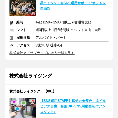
界✦イベントやSNS運用サポート!オシャレ
自由◎
給与
時給1250～1500円以上＋交通費支給
シフト
週3日以上 1日6時間以上 シフト自由・自己申告
雇用形態
アルバイト・パート
アクセス
浜松町駅 徒歩4分
株式会社アドサプライズの求人一覧を見る
株式会社ライジング
株式会社ライジング 【001】
【SNS運用STAFF】駅チカ★髪色・ネイル
ピアス自由・私服OK♪SNS用動画制作アシ
スタント♪