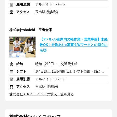
雇用形態
アルバイト・パート
アクセス
玉出駅 徒歩5分
株式会社shoichi 玉出倉庫
【アパレル倉庫内の軽作業・営業事務】未経
験OK！社割あり×家事やWワークとの両立に
も◎
給与
時給1,210円～＋交通費支給
シフト
週4日以上 1日5時間以上 シフト自由・自己申告
雇用形態
アルバイト・パート
アクセス
玉出駅 徒歩5分
株式会社ｓｈｏｉｃｈｉの求人一覧を見る