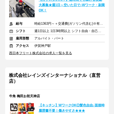
大募集★週1日～空いた日で♪Wワーク・副業
OK！
給与
時給1363円～＋交通費(ガソリン代含む)※有資格者は時給UP
シフト
週1日以上 1日3時間以上 シフト自由・自己申告
雇用形態
アルバイト・パート
アクセス
伊賀神戸駅
西日本フリート株式会社の求人一覧を見る
株式会社レインズインターナショナル（直営
店）
牛角 梅田お初天神店
【キッチン】WワークOK◎髪色自由♪面接時
履歴書不要！働きやすさ★★★