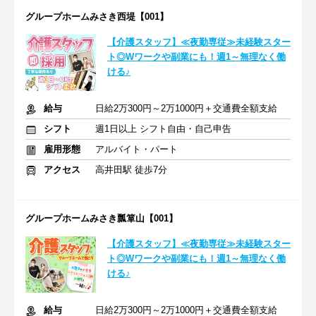
グループホームみさき西堤【001】
【介護スタッフ】≪夜勤専従≫未経験スター
ト◎Wワークや副業にも！週1～無理なく働
ける♪
給与
日給2万300円～2万1000円＋交通費全額支給
シフト
週1日以上 シフト自由・自己申告
雇用形態
アルバイト・パート
アクセス
高井田駅 徒歩7分
グループホームみさき瓢箪山【001】
【介護スタッフ】≪夜勤専従≫未経験スター
ト◎Wワークや副業にも！週1～無理なく働
ける♪
給与
日給2万300円～2万1000円＋交通費全額支給