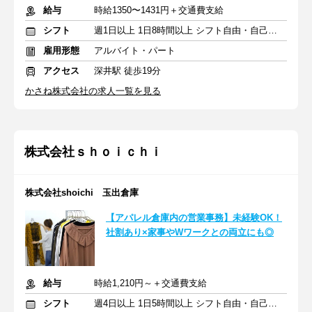
給与
時給1350〜1431円＋交通費支給
シフト
週1日以上 1日8時間以上 シフト自由・自己申告
雇用形態
アルバイト・パート
アクセス
深井駅 徒歩19分
かさね株式会社の求人一覧を見る
株式会社ｓｈｏｉｃｈｉ
株式会社shoichi 玉出倉庫
【アパレル倉庫内の営業事務】未経験OK！
社割あり×家事やWワークとの両立にも◎
給与
時給1,210円～＋交通費支給
シフト
週4日以上 1日5時間以上 シフト自由・自己申告