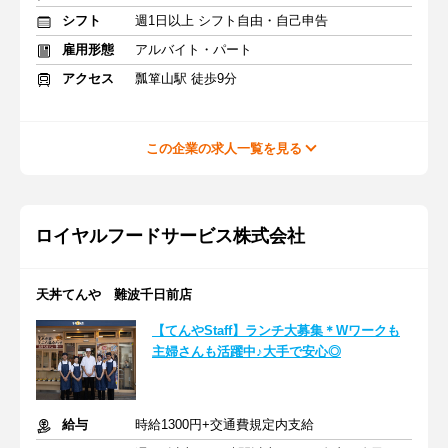
シフト
週1日以上 シフト自由・自己申告
雇用形態
アルバイト・パート
アクセス
瓢箪山駅 徒歩9分
この企業の求人一覧を見る
ロイヤルフードサービス株式会社
天丼てんや 難波千日前店
【てんやStaff】ランチ大募集＊Wワークも
主婦さんも活躍中♪大手で安心◎
給与
時給1300円+交通費規定内支給