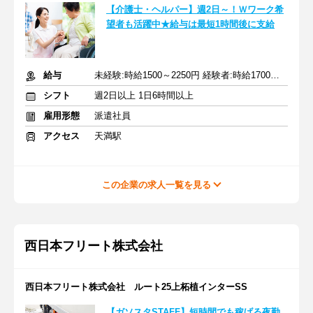
【介護士・ヘルパー】週2日～！Ｗワーク希
望者も活躍中★給与は最短1時間後に支給
給与
未経験:時給1500～2250円 経験者:時給1700～2550円+交通費全額
シフト
週2日以上 1日6時間以上
雇用形態
派遣社員
アクセス
天満駅
この企業の求人一覧を見る
西日本フリート株式会社
西日本フリート株式会社 ルート25上柘植インターSS
【ガソスタSTAFF】短時間でも稼げる夜勤