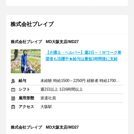
株式会社ブレイブ
株式会社ブレイブ MD大阪支店/MD27
【介護士・ヘルパー】週2日～！Ｗワーク希
望者も活躍中★給与は最短1時間後に支給
給与
未経験:時給1500～2250円 経験者:時給1700～2550円+交通費全額
シフト
週2日以上 1日6時間以上
雇用形態
派遣社員
アクセス
大阪駅
株式会社ブレイブ MD大阪支店/MD27