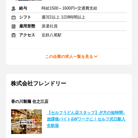
給与
時給1500～1600円+交通費支給
シフト
週3日以上 1日8時間以上
雇用形態
派遣社員
アクセス
近鉄八尾駅
この企業の求人一覧を見る
株式会社フレンドリー
香の川製麺 住之江店
【セルフうどん店スタッフ】夕方の短時間♪
放課後バイト&Wワークに！セルフ式◎新入
生歓迎