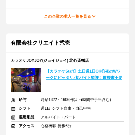
この企業の求人一覧を見る
有限会社クリエイト弐壱
カラオケJOYJOY(ジョイジョイ) 北心斎橋店
【カラオケStaff】土日週1日OK◎夜のWワ
ークにピッタリ♪初バイト歓迎！履歴書不要
給与
時給1322～1606円以上(時間帯手当含む)
シフト
週1日 シフト自由・自己申告
雇用形態
アルバイト・パート
アクセス
心斎橋駅 徒歩6分