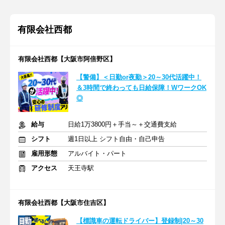
有限会社西都
有限会社西都【大阪市阿倍野区】
【警備】＜日勤or夜勤＞20～30代活躍中！
＆3時間で終わっても日給保障！WワークOK
◎
給与
日給1万3800円＋手当～＋交通費支給
シフト
週1日以上 シフト自由・自己申告
雇用形態
アルバイト・パート
アクセス
天王寺駅
有限会社西都【大阪市住吉区】
【標識車の運転ドライバー】登録制|20～30