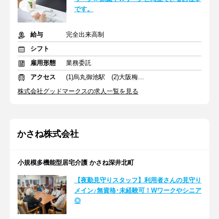
です。
給与
完全出来高制
シフト
雇用形態
業務委託
アクセス
(1)烏丸御池駅 (2)大阪梅田駅
株式会社グッドマークスの求人一覧を見る
かさね株式会社
小規模多機能型居宅介護 かさね深井北町
【夜勤見守りスタッフ】利用者さんの見守り
メイン♪無資格･未経験可！Wワークやシニア
◎