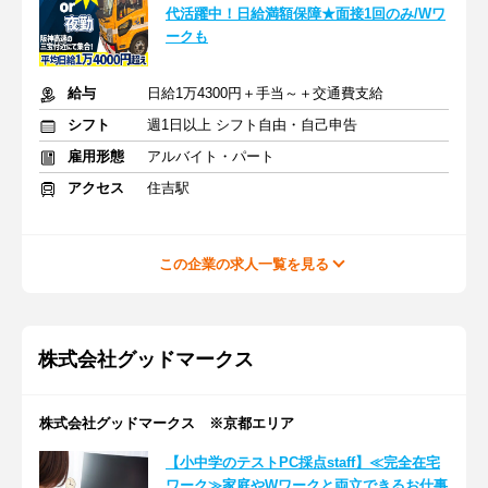
代活躍中！日給満額保障★面接1回のみ/Wワ
ークも
給与
日給1万4300円＋手当～＋交通費支給
シフト
週1日以上 シフト自由・自己申告
雇用形態
アルバイト・パート
アクセス
住吉駅
この企業の求人一覧を見る
株式会社グッドマークス
株式会社グッドマークス ※京都エリア
【小中学のテストPC採点staff】≪完全在宅
ワーク≫家庭やWワークと両立できるお仕事