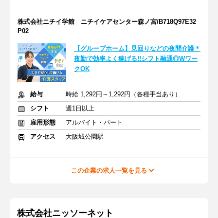
株式会社ニチイ学館 ニチイケアセンター森ノ宮/B718Q97E32
P02
【グループホーム】見回りなどの夜間介護＊
夜勤で効率よく稼げる!!シフト融通◎Wワー
クOK
給与
時給 1,292円～1,292円（各種手当あり）
シフト
週1日以上
雇用形態
アルバイト・パート
アクセス
大阪城公園駅
この企業の求人一覧を見る
株式会社ニッソーネット