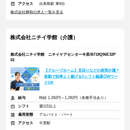
アクセス
出来島駅 車8分
株式会社輝和の求人一覧を見る
株式会社ニチイ学館（介護）
株式会社ニチイ学館 ニチイケアセンター今里/B718Q96E32P
02
【グループホーム】見回りなどの夜間介護＊
夜勤で効率よく稼げる!!シフト融通◎Wワー
クOK
給与
時給 1,292円～1,292円（各種手当あり）
シフト
週1日以上
雇用形態
アルバイト・パート
アクセス
今里駅