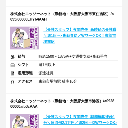
株式会社ニッソーネット（勤務地：大阪府大阪市東住吉区）/a
095i00000LHY64AAH
【介護スタッフ】夜間専任│高時給の介護職
＼週1回～×夜勤専従／WワークOK！東部市
場前駅
給与
時給1500～1875円+交通費支給+夜勤手当
シフト
週1日以上
雇用形態
派遣社員
アクセス
東部市場前駅 徒歩16分
株式会社ニッソーネット（勤務地：大阪府大阪市港区）/a0928
00000aib3cAAA
【介護スタッフ】夜間専任│朝潮橋駅徒歩4
分＼日収例2.1万円／週2回～◎WワークOK♪