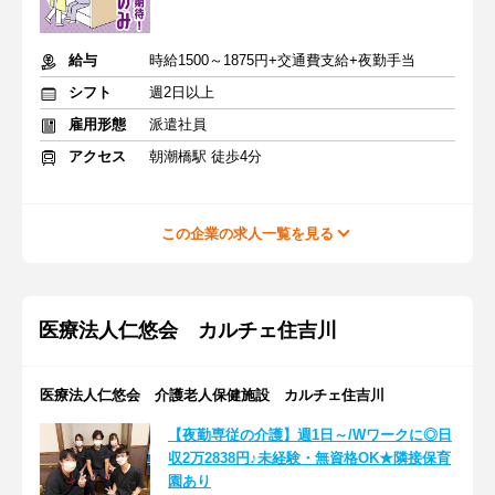
給与
時給1500～1875円+交通費支給+夜勤手当
シフト
週2日以上
雇用形態
派遣社員
アクセス
朝潮橋駅 徒歩4分
この企業の求人一覧を見る
医療法人仁悠会 カルチェ住吉川
医療法人仁悠会 介護老人保健施設 カルチェ住吉川
【夜勤専従の介護】週1日～/Wワークに◎日
収2万2838円♪未経験・無資格OK★隣接保育
園あり