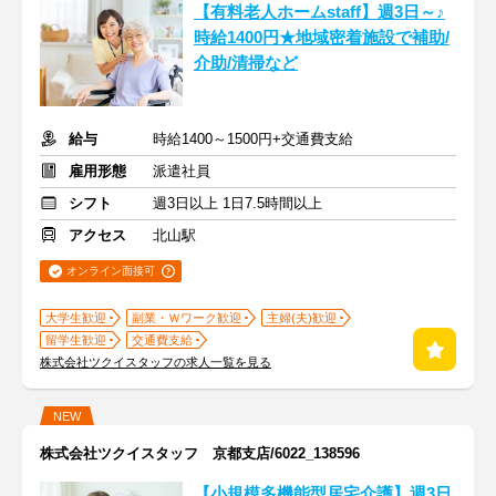
【有料老人ホームstaff】週3日～♪
時給1400円★地域密着施設で補助/
介助/清掃など
給与
時給1400～1500円+交通費支給
雇用形態
派遣社員
シフト
週3日以上 1日7.5時間以上
アクセス
北山駅
オンライン面接可
大学生歓迎
副業・Ｗワーク歓迎
主婦(夫)歓迎
留学生歓迎
交通費支給
株式会社ツクイスタッフの求人一覧を見る
NEW
株式会社ツクイスタッフ 京都支店/6022_138596
【小規模多機能型居宅介護】週3日