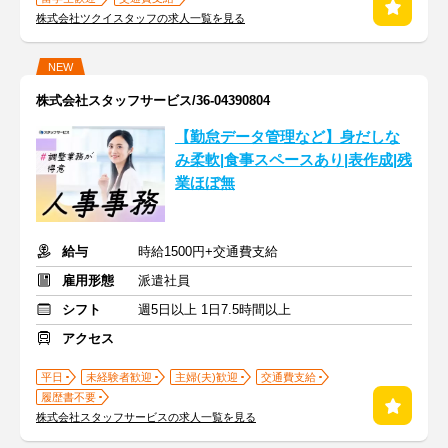
株式会社ツクイスタッフの求人一覧を見る
NEW
株式会社スタッフサービス/36-04390804
【勤怠データ管理など】身だしな
み柔軟|食事スペースあり|表作成|残
業ほぼ無
給与
時給1500円+交通費支給
雇用形態
派遣社員
シフト
週5日以上 1日7.5時間以上
アクセス
平日
未経験者歓迎
主婦(夫)歓迎
交通費支給
履歴書不要
株式会社スタッフサービスの求人一覧を見る