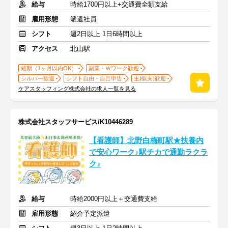
給与
時給1700円以上+交通費全額支給
雇用形態
派遣社員
シフト
週2日以上 1日6時間以上
アクセス
北山駅
短期（1ヶ月以内OK）
副業・Ｗワーク歓迎
シルバー歓迎
シフト自由・自己申告
主婦(夫)歓迎
ケアスタッフィング株式会社の求人一覧を見る
株式会社スタッフサービス/K10446289
【看護師】北野白梅町駅★扶養内
で安心ワーク♪駅チカで通勤ラクラ
ク♪
給与
時給2000円以上＋交通費支給
雇用形態
紹介予定派遣