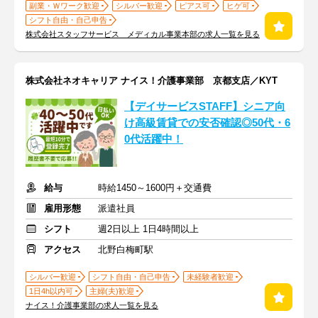
副業・Ｗワーク歓迎
シルバー歓迎
ピアス可
ヒゲ可
シフト自由・自己申告
株式会社スタッフサービス メディカル事業本部の求人一覧を見る
株式会社ネオキャリア ナイス！介護事業部 京都支店／KYT
【デイサービスSTAFF】シニア向
け高級賃貸での安否確認◎50代・6
0代活躍中！
給与
時給1450～1600円＋交通費
雇用形態
派遣社員
シフト
週2日以上 1日4時間以上
アクセス
北野白梅町駅
シルバー歓迎
シフト自由・自己申告
未経験者歓迎
1日4h以内可
主婦(夫)歓迎
ナイス！介護事業部の求人一覧を見る