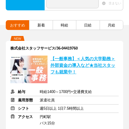
含まない
おすすめ
新着
時給
日給
月給
NEW
株式会社スタッフサービス/36-04419760
【一般事務】＜人気の大学勤務＞
外部資金の導入など★当社スタッ
フも就業中！
給与
時給1400～1700円+交通費支給
雇用形態
派遣社員
シフト
週5日以上 1日7.5時間以上
アクセス
円町駅
バス15分