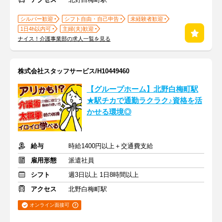
シルバー歓迎
シフト自由・自己申告
未経験者歓迎
1日4h以内可
主婦(夫)歓迎
ナイス！介護事業部の求人一覧を見る
株式会社スタッフサービス/H10449460
【グループホーム】北野白梅町駅
★駅チカで通勤ラクラク♪資格を活
かせる環境◎
給与
時給1400円以上＋交通費支給
雇用形態
派遣社員
シフト
週3日以上 1日8時間以上
アクセス
北野白梅町駅
オンライン面接可