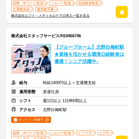
副業・Ｗワーク歓迎
シルバー歓迎
未経験者歓迎
交通費支給
履歴書不要
株式会社ルフト・メディカルケアの求人一覧を見る
株式会社スタッフサービス/H10466746
【グループホーム】北野白梅町駅
★資格を活かせる環境◎経験者は
優遇！シニア活躍中♪
給与
時給1400円以上＋交通費支給
雇用形態
派遣社員
シフト
週1日以上 1日8時間以上
アクセス
北野白梅町駅
オンライン面接可
副業・Ｗワーク歓迎
シルバー歓迎
ピアス可
ヒゲ可