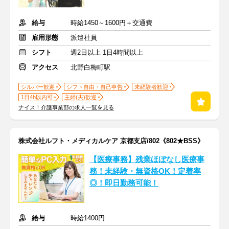
給与
時給1450～1600円＋交通費
雇用形態
派遣社員
シフト
週2日以上 1日4時間以上
アクセス
北野白梅町駅
シルバー歓迎
シフト自由・自己申告
未経験者歓迎
1日4h以内可
主婦(夫)歓迎
ナイス！介護事業部の求人一覧を見る
株式会社ルフト・メディカルケア 京都支店/802《802★BSS》
【医療事務】残業ほぼなし医療事
務！未経験・無資格OK！定着率
◎！即日勤務可能！
給与
時給1400円