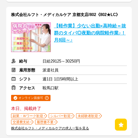
株式会社ルフト・メディカルケア 京都支店/802《802★LC》
【軽作業】少ない出勤×高時給＝抜
群のタイパ◎夜勤の病院軽作業♪！
月8回～♪
給与
日給29125～30250円
雇用形態
派遣社員
シフト
週1日 1日5時間以上
アクセス
鞍馬口駅
オンライン面接可
本日、掲載終了
副業・Ｗワーク歓迎
シルバー歓迎
未経験者歓迎
交通費支給
履歴書不要
株式会社ルフト・メディカルケアの求人一覧を見る