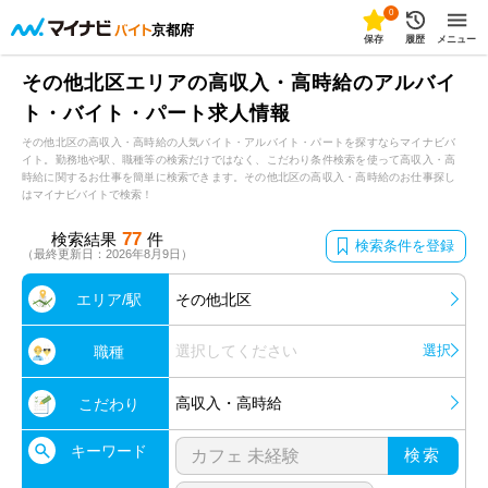
0
京都府
保存
履歴
メニュー
その他北区エリアの高収入・高時給のアルバイ
ト・バイト・パート求人情報
その他北区の高収入・高時給の人気バイト・アルバイト・パートを探すならマイナビバ
イト。勤務地や駅、職種等の検索だけではなく、こだわり条件検索を使って高収入・高
時給に関するお仕事を簡単に検索できます。その他北区の高収入・高時給のお仕事探し
はマイナビバイトで検索！
77
検索結果
件
検索条件を登録
（最終更新日：2026年8月9日）
エリア/駅
その他北区
選択してください
選択
職種
高収入・高時給
こだわり
キーワード
検索