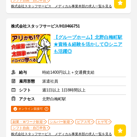
シフト自由・自己申告
株式会社スタッフサービス メディカル事業本部の求人一覧を見る
株式会社スタッフサービス/H10466751
【グループホーム】北野白梅町駅
★資格＆経験を活かして◎シニア
も活躍◎
給与
時給1400円以上＋交通費支給
雇用形態
派遣社員
シフト
週1日以上 1日8時間以上
アクセス
北野白梅町駅
オンライン面接可
副業・Ｗワーク歓迎
シルバー歓迎
ピアス可
ヒゲ可
シフト自由・自己申告
株式会社スタッフサービス メディカル事業本部の求人一覧を見る