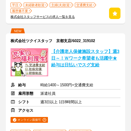
平日
未経験者歓迎
主婦(夫)歓迎
交通費支給
履歴書不要
株式会社スタッフサービスの求人一覧を見る
NEW
株式会社ツクイスタッフ 京都支店/6022_319102
【介護老人保健施設スタッフ】週3
日～！Ｗワーク希望者も活躍中★
給与は日払いでスグ支給
給与
時給1400～1500円+交通費支給
雇用形態
派遣社員
シフト
週3日以上 1日8時間以上
アクセス
オンライン面接可