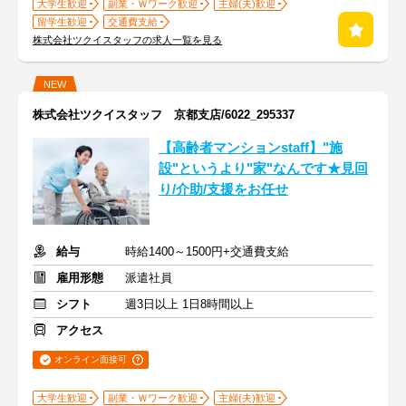
大学生歓迎
副業・Ｗワーク歓迎
主婦(夫)歓迎
留学生歓迎
交通費支給
株式会社ツクイスタッフの求人一覧を見る
NEW
株式会社ツクイスタッフ 京都支店/6022_295337
【高齢者マンションstaff】"施
設"というより"家"なんです★見回
り/介助/支援をお任せ
給与
時給1400～1500円+交通費支給
雇用形態
派遣社員
シフト
週3日以上 1日8時間以上
アクセス
オンライン面接可
大学生歓迎
副業・Ｗワーク歓迎
主婦(夫)歓迎