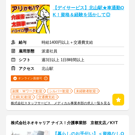
【デイサービス】北山駅★車通勤O
K！資格＆経験を活かして◎
給与
時給1400円以上＋交通費支給
雇用形態
派遣社員
シフト
週3日以上 1日8時間以上
アクセス
北山駅
オンライン面接可
副業・Ｗワーク歓迎
シルバー歓迎
未経験者歓迎
主婦(夫)歓迎
交通費支給
株式会社スタッフサービス メディカル事業本部の求人一覧を見る
株式会社ネオキャリア ナイス！介護事業部 京都支店／KYT
【暮らしのお手伝い】＜資格なしO