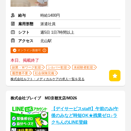
給与
時給1400円
雇用形態
派遣社員
シフト
週5日 1日7時間以上
アクセス
北山駅
オンライン面接可
本日、掲載終了
副業・Ｗワーク歓迎
シルバー歓迎
未経験者歓迎
履歴書不要
社会保険完備
株式会社ルフト・メディカルケアの求人一覧を見る
株式会社ブレイブ MD京都支店/MD26
【デイサービスstaff】午前のみ/午
後のみなど時短OK★残業ゼロ♪ラ
クちんのLINE登録