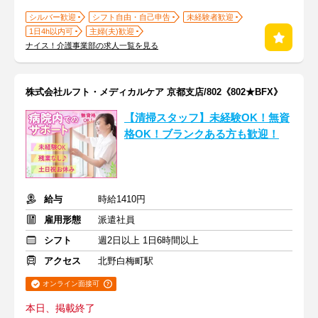
シルバー歓迎
シフト自由・自己申告
未経験者歓迎
1日4h以内可
主婦(夫)歓迎
ナイス！介護事業部の求人一覧を見る
株式会社ルフト・メディカルケア 京都支店/802《802★BFX》
【清掃スタッフ】未経験OK！無資
格OK！ブランクある方も歓迎！
給与
時給1410円
雇用形態
派遣社員
シフト
週2日以上 1日6時間以上
アクセス
北野白梅町駅
オンライン面接可
本日、掲載終了