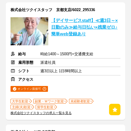
株式会社ツクイスタッフ 京都支店/6022_295336
【デイサービスstaff】≪週3日～×
日勤のみ≫給与日払い×残業ゼロ♪
簡単web登録あり
給与
時給1400～1500円+交通費支給
雇用形態
派遣社員
シフト
週3日以上 1日8時間以上
アクセス
オンライン面接可
大学生歓迎
副業・Ｗワーク歓迎
未経験者歓迎
主婦(夫)歓迎
留学生歓迎
株式会社ツクイスタッフの求人一覧を見る