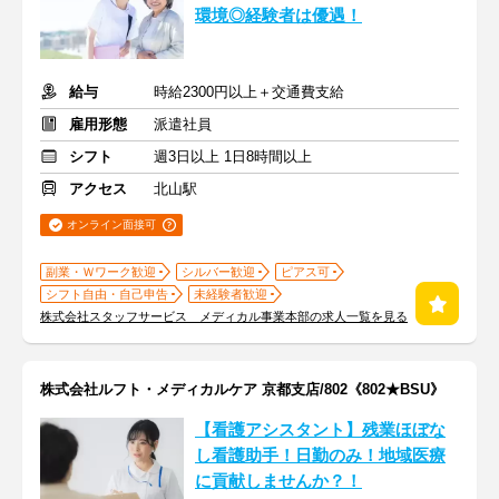
環境◎経験者は優遇！
給与
時給2300円以上＋交通費支給
雇用形態
派遣社員
シフト
週3日以上 1日8時間以上
アクセス
北山駅
オンライン面接可
副業・Ｗワーク歓迎
シルバー歓迎
ピアス可
シフト自由・自己申告
未経験者歓迎
株式会社スタッフサービス メディカル事業本部の求人一覧を見る
株式会社ルフト・メディカルケア 京都支店/802《802★BSU》
【看護アシスタント】残業ほぼな
し看護助手！日勤のみ！地域医療
に貢献しませんか？！