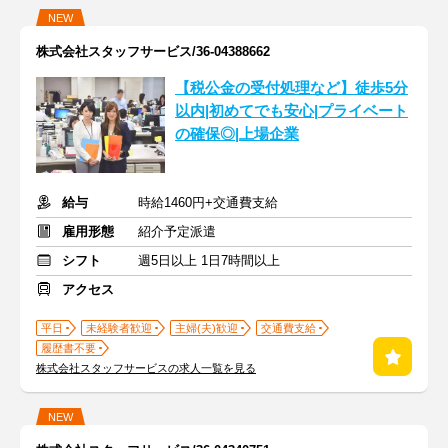
NEW
株式会社スタッフサービス/36-04388662
【税公金の受付処理など】徒歩5分
以内|初めてでも安心|プライベート
の確保◎|上場企業
給与
時給1460円+交通費支給
雇用形態
紹介予定派遣
シフト
週5日以上 1日7時間以上
アクセス
平日
未経験者歓迎
主婦(夫)歓迎
交通費支給
履歴書不要
株式会社スタッフサービスの求人一覧を見る
NEW