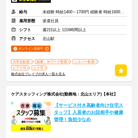
給与
未経験:時給1400～1700円 経験者:時給1600～1900円+交通費全額
雇用形態
派遣社員
シフト
週2日以上 1日6時間以上
アクセス
北山駅
オンライン面接可
大学生歓迎
副業・Ｗワーク歓迎
シルバー歓迎
ピアス可
ヒゲ可
株式会社ブレイブの求人一覧を見る
ケアスタッフィング株式会社(勤務地：北山エリア)【本社】
【サービス付き高齢者向け住宅ス
タッフ】入居者のお話相手や健康
管理！負担少なめ