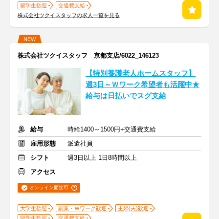
留学生歓迎
交通費支給
株式会社ツクイスタッフの求人一覧を見る
NEW
株式会社ツクイスタッフ 京都支店/6022_146123
【特別養護老人ホームスタッフ】
週3日～Ｗワーク希望者も活躍中★
給与は日払いでスグ支給
給与
時給1400～1500円+交通費支給
雇用形態
派遣社員
シフト
週3日以上 1日8時間以上
アクセス
オンライン面接可
大学生歓迎
副業・Ｗワーク歓迎
主婦(夫)歓迎
留学生歓迎
交通費支給