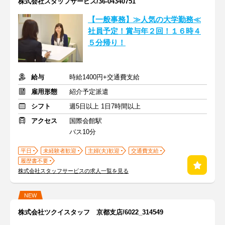
株式会社スタッフサービス/36-04340751
【一般事務】≫人気の大学勤務≪
社員予定！賞与年２回！１６時４
５分帰り！
給与
時給1400円+交通費支給
雇用形態
紹介予定派遣
シフト
週5日以上 1日7時間以上
アクセス
国際会館駅
バス10分
平日
未経験者歓迎
主婦(夫)歓迎
交通費支給
履歴書不要
株式会社スタッフサービスの求人一覧を見る
NEW
株式会社ツクイスタッフ 京都支店/6022_314549