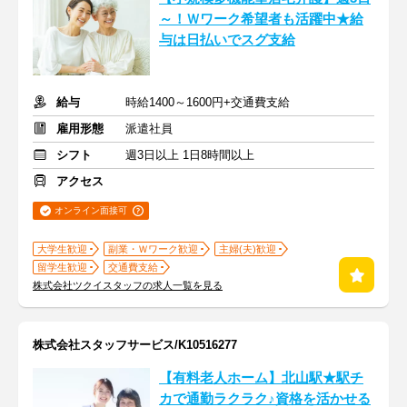
～！Ｗワーク希望者も活躍中★給
与は日払いでスグ支給
給与
時給1400～1600円+交通費支給
雇用形態
派遣社員
シフト
週3日以上 1日8時間以上
アクセス
オンライン面接可
大学生歓迎
副業・Ｗワーク歓迎
主婦(夫)歓迎
留学生歓迎
交通費支給
株式会社ツクイスタッフの求人一覧を見る
株式会社スタッフサービス/K10516277
【有料老人ホーム】北山駅★駅チ
カで通勤ラクラク♪資格を活かせる