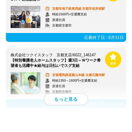
京都市地下鉄東西線
京都市役所前駅
時給1500円+交通費支給
派遣社員
京都府京都市
応募終了日：
8月31日
株式会社ツクイスタッフ 京都支店/6022_146147
【特別養護老人ホームスタッフ】週3日～Ｗワーク希
望者も活躍中★給与は日払いでスグ支給
京福電気鉄道嵐山本線
太秦広隆寺駅
時給1350～1600円+交通費支給
派遣社員
京都府京都市
応募終了日：
8月31日