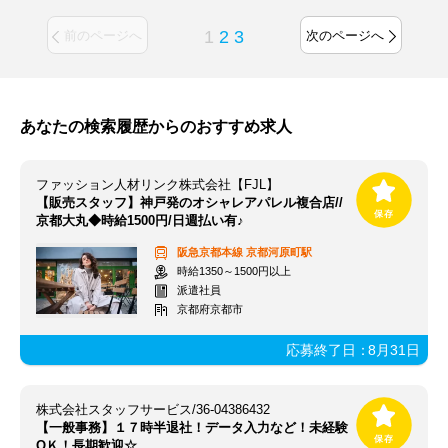
1
2
3
前のページへ
次のページへ
あなたの検索履歴からのおすすめ求人
ファッション人材リンク株式会社【FJL】
【販売スタッフ】神戸発のオシャレアパレル複合店//
京都大丸◆時給1500円/日週払い有♪
阪急京都本線
京都河原町駅
時給1350～1500円以上
派遣社員
京都府京都市
応募終了日：
8月31日
株式会社スタッフサービス/36-04386432
【一般事務】１７時半退社！データ入力など！未経験
ОＫ！長期歓迎☆