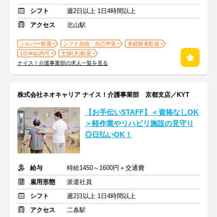
シフト
週2日以上 1日4時間以上
アクセス
北山駅
シルバー歓迎
シフト自由・自己申告
未経験者歓迎
1日4h以内可
主婦(夫)歓迎
ナイス！介護事業部の求人一覧を見る
株式会社ネオキャリア ナイス！介護事業部 京都支店／KYT
【お手伝いSTAFF】＜資格なしOK
＞軽作業やリハビリ施設の見守り
◎日払いOK！
給与
時給1450～1600円＋交通費
雇用形態
派遣社員
シフト
週2日以上 1日4時間以上
アクセス
二条駅