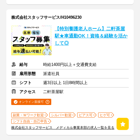
株式会社スタッフサービス/H10496230
【特別養護老人ホーム】二軒茶屋
駅★車通勤OK！資格＆経験を活か
して◎
給与
時給1400円以上＋交通費支給
雇用形態
派遣社員
シフト
週3日以上 1日8時間以上
アクセス
二軒茶屋駅
オンライン面接可
副業・Ｗワーク歓迎
シルバー歓迎
ピアス可
ヒゲ可
シフト自由・自己申告
株式会社スタッフサービス メディカル事業本部の求人一覧を見る