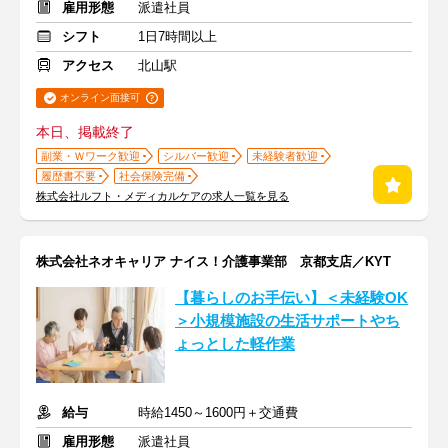
雇用形態
派遣社員
シフト
1日7時間以上
アクセス
北山駅
オンライン面接可
本日、掲載終了
副業・Ｗワーク歓迎
シルバー歓迎
未経験者歓迎
履歴書不要
社会保険完備
株式会社ルフト・メディカルケアの求人一覧を見る
株式会社ネオキャリア ナイス！介護事業部 京都支店／KYT
【暮らしのお手伝い】＜未経験OK
＞小規模施設の生活サポートやち
ょっとした軽作業
給与
時給1450～1600円＋交通費
雇用形態
派遣社員