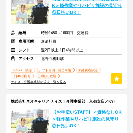
K＞軽作業やリハビリ施設の見守り
◎日払いOK！
給与
時給1450～1600円＋交通費
雇用形態
派遣社員
シフト
週2日以上 1日4時間以上
アクセス
北野白梅町駅
シルバー歓迎
シフト自由・自己申告
未経験者歓迎
1日4h以内可
主婦(夫)歓迎
ナイス！介護事業部の求人一覧を見る
株式会社ネオキャリア ナイス！介護事業部 京都支店／KYT
【お手伝いSTAFF】＜資格なしOK
＞軽作業やリハビリ施設の見守り
◎日払いOK！