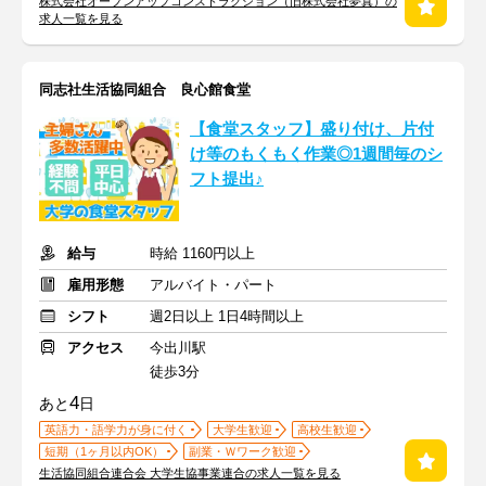
株式会社オープンアップコンストラクション（旧株式会社夢真）の
求人一覧を見る
同志社生活協同組合 良心館食堂
【食堂スタッフ】盛り付け、片付
け等のもくもく作業◎1週間毎のシ
フト提出♪
給与
時給 1160円以上
雇用形態
アルバイト・パート
シフト
週2日以上 1日4時間以上
アクセス
今出川駅
徒歩3分
4
あと
日
英語力・語学力が身に付く
大学生歓迎
高校生歓迎
短期（1ヶ月以内OK）
副業・Ｗワーク歓迎
生活協同組合連合会 大学生協事業連合の求人一覧を見る