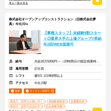
求人一覧を見る
株式会社オープンアップコンストラクション（旧株式会社夢
真）今出川/o
【事務スタッフ】未経験9割スター
ト◎業界大手の上場グループ!!昇給
年2回/WEB面接可
給与
月給26万5000円～（20時間分の固定残業時間代を含む）
雇用形態
正社員
シフト
週5日 1日8時間以上
アクセス
今出川駅
急募
オンライン面接可
英語力・語学力が身に付く
未経験者歓迎
交通費支給
英語力・語学力を活かす
社会保険完備