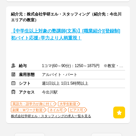
紹介元：株式会社学研エル・スタッフィング（紹介先：今出川
エリアの教室）
【中学生以上対象の塾講師(文系)】[職業紹介][登録制]
初バイト応援♪学力より人柄重視！
給与
1コマ(60～90分)：1250～1875円 ※教室・指導内容・対象による
雇用形態
アルバイト・パート
シフト
週1日以上 1日1.5時間以上
アクセス
今出川駅
英語力・語学力が身に付く
大学生歓迎
副業・Ｗワーク歓迎
ネイル可
ピアス可
株式会社学研エル・スタッフィングの求人一覧を見る