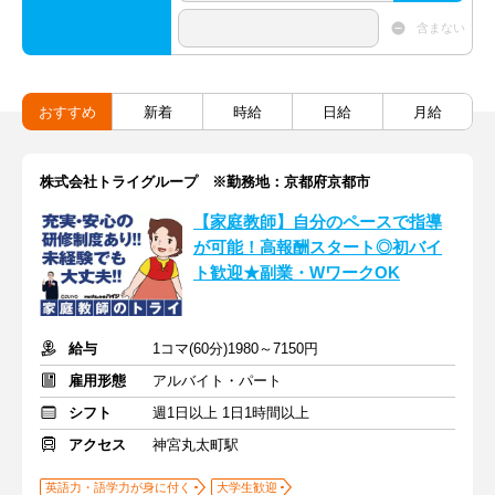
含まない
おすすめ
新着
時給
日給
月給
株式会社トライグループ ※勤務地：京都府京都市
【家庭教師】自分のペースで指導
が可能！高報酬スタート◎初バイ
ト歓迎★副業・WワークOK
給与
1コマ(60分)1980～7150円
雇用形態
アルバイト・パート
シフト
週1日以上 1日1時間以上
アクセス
神宮丸太町駅
英語力・語学力が身に付く
大学生歓迎