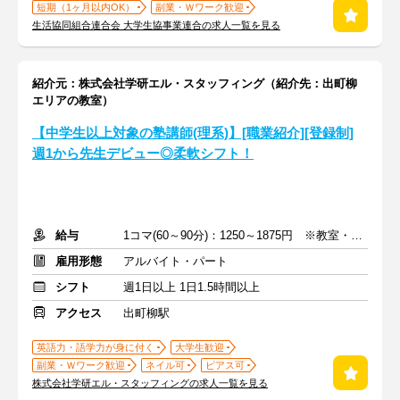
短期（1ヶ月以内OK）
副業・Ｗワーク歓迎
生活協同組合連合会 大学生協事業連合の求人一覧を見る
紹介元：株式会社学研エル・スタッフィング（紹介先：出町柳
エリアの教室）
【中学生以上対象の塾講師(理系)】[職業紹介][登録制]
週1から先生デビュー◎柔軟シフト！
給与
1コマ(60～90分)：1250～1875円 ※教室・指導内容・対象による
雇用形態
アルバイト・パート
シフト
週1日以上 1日1.5時間以上
アクセス
出町柳駅
英語力・語学力が身に付く
大学生歓迎
副業・Ｗワーク歓迎
ネイル可
ピアス可
株式会社学研エル・スタッフィングの求人一覧を見る