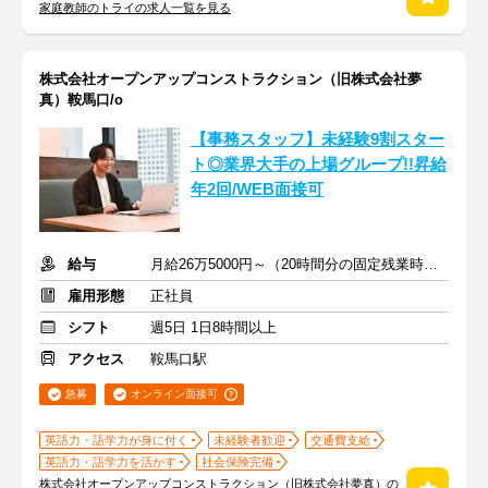
家庭教師のトライの求人一覧を見る
株式会社オープンアップコンストラクション（旧株式会社夢
真）鞍馬口/o
【事務スタッフ】未経験9割スター
ト◎業界大手の上場グループ!!昇給
年2回/WEB面接可
給与
月給26万5000円～（20時間分の固定残業時間代を含む）
雇用形態
正社員
シフト
週5日 1日8時間以上
アクセス
鞍馬口駅
急募
オンライン面接可
英語力・語学力が身に付く
未経験者歓迎
交通費支給
英語力・語学力を活かす
社会保険完備
株式会社オープンアップコンストラクション（旧株式会社夢真）の