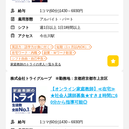
給与
1コマ(60分)1430～6930円
雇用形態
アルバイト・パート
シフト
週1日以上 1日1時間以上
アクセス
今出川駅
英語力・語学力が身に付く
短期（1ヶ月以内OK）
在宅ワーク・内職
副業・Ｗワーク歓迎
シフト自由・自己申告
家庭教師のトライの求人一覧を見る
株式会社トライグループ ※勤務地：京都府京都市上京区
【オンライン家庭教師】≪在宅≫
★社会人講師募集★すきま時間に6
0分から指導可能◎
給与
1コマ(60分)1430～6930円