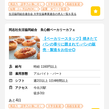
英語力・語学力が身に付く
大学生歓迎
高校生歓迎
短期（1ヶ月以内OK）
副業・Ｗワーク歓迎
生活協同組合連合会 大学生協事業連合の求人一覧を見る
同志社生活協同組合 良心館ベーカリーカフェ
【ベーカリースタッフ】焼きたて
パンの香りに囲まれて♪パンの販
売・製造をお任せ◎
給与
時給 1160円以上
雇用形態
アルバイト・パート
シフト
週2日以上 1日4時間以上
アクセス
今出川駅
徒歩3分
4
あと
日
英語力・語学力が身に付く
大学生歓迎
高校生歓迎