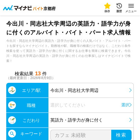
京都府
保存
履歴
メニュー
今出川・同志社大学周辺の英語力・語学力が身
に付くのアルバイト・バイト・パート求人情報
今出川・同志社大学周辺の英語力・語学力が身に付くの人気バイト・アルバイト・パー
トを探すならマイナビバイト。勤務地や駅、職種等の検索だけではなく、こだわり条件
検索を使って英語力・語学力が身に付くに関するお仕事を簡単に検索できます。今出
川・同志社大学周辺の英語力・語学力が身に付くのお仕事探しはマイナビバイトで検
索！
13
検索結果
件
（最終更新日：2026年8月9日）
エリア/駅
今出川・同志社大学周辺
選択してください
選択
職種
英語力・語学力が身に付く
こだわり
キーワード
検索