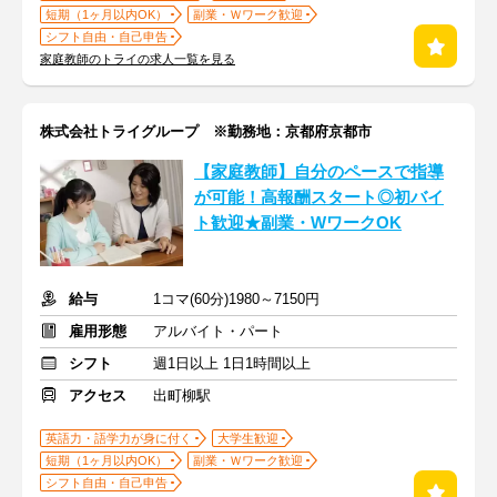
短期（1ヶ月以内OK）
副業・Ｗワーク歓迎
シフト自由・自己申告
家庭教師のトライの求人一覧を見る
株式会社トライグループ ※勤務地：京都府京都市
【家庭教師】自分のペースで指導
が可能！高報酬スタート◎初バイ
ト歓迎★副業・WワークOK
給与
1コマ(60分)1980～7150円
雇用形態
アルバイト・パート
シフト
週1日以上 1日1時間以上
アクセス
出町柳駅
英語力・語学力が身に付く
大学生歓迎
短期（1ヶ月以内OK）
副業・Ｗワーク歓迎
シフト自由・自己申告