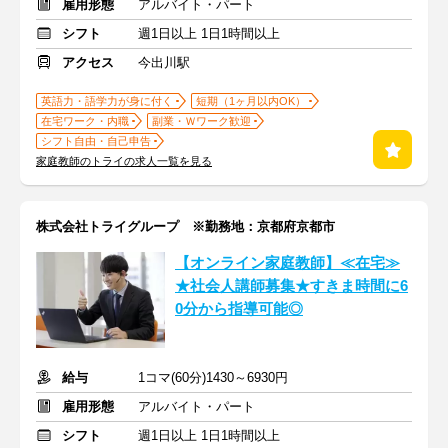
雇用形態
アルバイト・パート
シフト
週1日以上 1日1時間以上
アクセス
今出川駅
英語力・語学力が身に付く
短期（1ヶ月以内OK）
在宅ワーク・内職
副業・Ｗワーク歓迎
シフト自由・自己申告
家庭教師のトライの求人一覧を見る
株式会社トライグループ ※勤務地：京都府京都市
【オンライン家庭教師】≪在宅≫
★社会人講師募集★すきま時間に6
0分から指導可能◎
給与
1コマ(60分)1430～6930円
雇用形態
アルバイト・パート
シフト
週1日以上 1日1時間以上