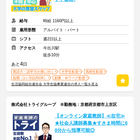
給与
時給 1160円以上
雇用形態
アルバイト・パート
シフト
週2日以上
アクセス
今出川駅
徒歩10分
4
あと
日
英語力・語学力が身に付く
大学生歓迎
高校生歓迎
短期（1ヶ月以内OK）
副業・Ｗワーク歓迎
生活協同組合連合会 大学生協事業連合の求人一覧を見る
株式会社トライグループ ※勤務地：京都府京都市上京区
【オンライン家庭教師】≪在宅≫
★社会人講師募集★すきま時間に6
0分から指導可能◎