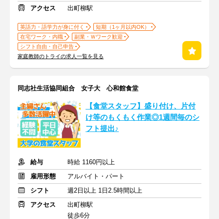
アクセス
出町柳駅
英語力・語学力が身に付く
短期（1ヶ月以内OK）
在宅ワーク・内職
副業・Ｗワーク歓迎
シフト自由・自己申告
家庭教師のトライの求人一覧を見る
同志社生活協同組合 女子大 心和館食堂
【食堂スタッフ】盛り付け、片付
け等のもくもく作業◎1週間毎のシ
フト提出♪
給与
時給 1160円以上
雇用形態
アルバイト・パート
シフト
週2日以上 1日2.5時間以上
アクセス
出町柳駅
徒歩6分