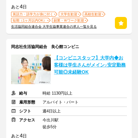
4
あと
日
英語力・語学力が身に付く
大学生歓迎
高校生歓迎
短期（1ヶ月以内OK）
副業・Ｗワーク歓迎
生活協同組合連合会 大学生協事業連合の求人一覧を見る
同志社生活協同組合 良心館コンビニ
【コンビニスタッフ】大学内◆お
客様は学生さんがメイン♪安定勤務
可能◎未経験OK
給与
時給 1130円以上
雇用形態
アルバイト・パート
シフト
週4日以上
アクセス
今出川駅
徒歩5分
4
あと
日