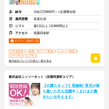
給与
日給2万8800円～+交通費全額
雇用形態
派遣社員
シフト
週1日以上 1日8時間以上
アクセス
祇園四条駅
オンライン面接可
大学生歓迎
副業・Ｗワーク歓迎
シルバー歓迎
ピアス可
ヒゲ可
株式会社ブレイブの求人一覧を見る
株式会社ニッソーネット（京都河原町エリア）
【介護スタッフ】登録制│育児が落
ち着いた方も活躍中！まだまだ働
きたいを叶えます♪