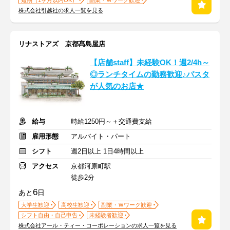
短期（1ヶ月以内OK）
副業・Ｗワーク歓迎
株式会社引越社の求人一覧を見る
リナストアズ 京都髙島屋店
【店舗staff】未経験OK！週2/4h～
◎ランチタイムの勤務歓迎♪パスタ
が人気のお店★
給与
時給1250円～＋交通費支給
雇用形態
アルバイト・パート
シフト
週2日以上 1日4時間以上
アクセス
京都河原町駅
徒歩2分
6
あと
日
大学生歓迎
高校生歓迎
副業・Ｗワーク歓迎
シフト自由・自己申告
未経験者歓迎
株式会社アール・ティー・コーポレーションの求人一覧を見る