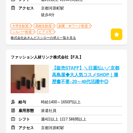
アクセス
京都河原町駅
徒歩4分
大学生歓迎
高校生歓迎
副業・Ｗワーク歓迎
シルバー歓迎
ピアス可
株式会社あきんどスシローの求人一覧を見る
ファッション人材リンク株式会社【FJL】
【販売STAFF】＼日週払い／京都
高島屋◆大人気コスメSHOP｜履
歴書不要♪20～40代活躍中◎
給与
時給1400～1650円以上
雇用形態
派遣社員
シフト
週4日以上 1日7.5時間以上
アクセス
京都河原町駅