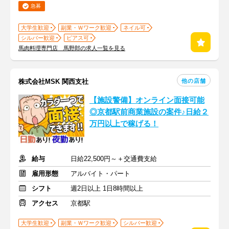
急募
大学生歓迎
副業・Ｗワーク歓迎
ネイル可
シルバー歓迎
ピアス可
馬肉料理専門店 馬野郎の求人一覧を見る
他の店舗
株式会社MSK 関西支社
【施設警備】オンライン面接可能
◎京都駅前商業施設の案件♪日給２
万円以上で稼げる！
給与
日給22,500円～＋交通費支給
雇用形態
アルバイト・パート
シフト
週2日以上 1日8時間以上
アクセス
京都駅
大学生歓迎
副業・Ｗワーク歓迎
シルバー歓迎