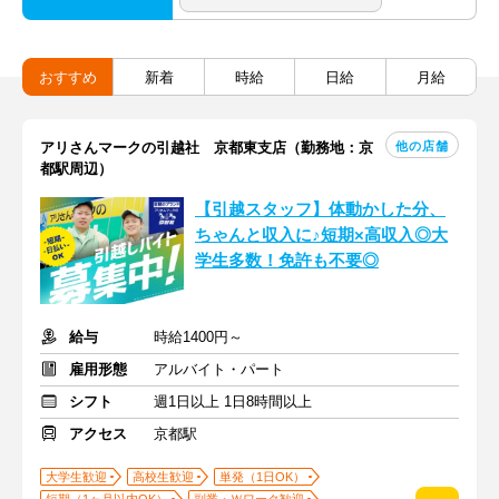
おすすめ
新着
時給
日給
月給
他の店舗
アリさんマークの引越社 京都東支店（勤務地：京
都駅周辺）
【引越スタッフ】体動かした分、
ちゃんと収入に♪短期×高収入◎大
学生多数！免許も不要◎
給与
時給1400円～
雇用形態
アルバイト・パート
シフト
週1日以上 1日8時間以上
アクセス
京都駅
大学生歓迎
高校生歓迎
単発（1日OK）