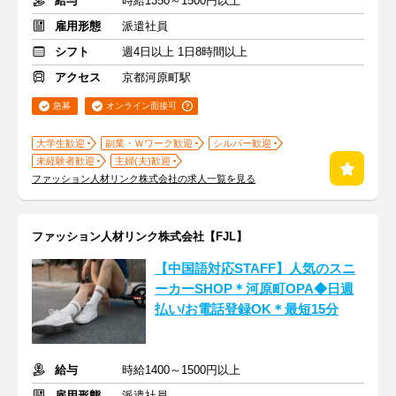
給与
時給1350～1500円以上
雇用形態
派遣社員
シフト
週4日以上 1日8時間以上
アクセス
京都河原町駅
急募
オンライン面接可
大学生歓迎
副業・Ｗワーク歓迎
シルバー歓迎
未経験者歓迎
主婦(夫)歓迎
ファッション人材リンク株式会社の求人一覧を見る
ファッション人材リンク株式会社【FJL】
【中国語対応STAFF】人気のスニ
ーカーSHOP＊河原町OPA◆日週
払い/お電話登録OK＊最短15分
給与
時給1400～1500円以上
雇用形態
派遣社員