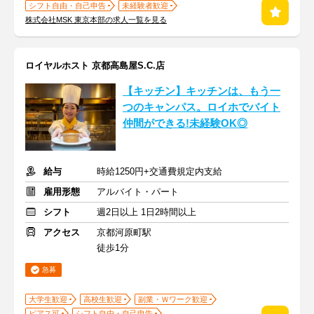
シフト自由・自己申告
未経験者歓迎
株式会社MSK 東京本部の求人一覧を見る
ロイヤルホスト 京都高島屋S.C.店
【キッチン】キッチンは、もう一
つのキャンパス。ロイホでバイト
仲間ができる!未経験OK◎
給与
時給1250円+交通費規定内支給
雇用形態
アルバイト・パート
シフト
週2日以上 1日2時間以上
アクセス
京都河原町駅
徒歩1分
急募
大学生歓迎
高校生歓迎
副業・Ｗワーク歓迎
ピアス可
シフト自由・自己申告