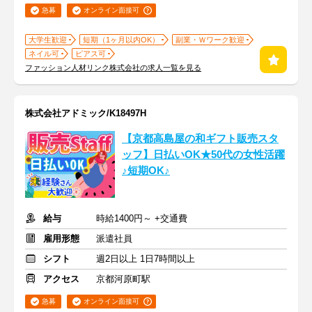
急募
オンライン面接可
大学生歓迎
短期（1ヶ月以内OK）
副業・Ｗワーク歓迎
ネイル可
ピアス可
ファッション人材リンク株式会社の求人一覧を見る
株式会社アドミック/K18497H
【京都高島屋の和ギフト販売スタ
ッフ】日払いOK★50代の女性活躍
♪短期OK♪
給与
時給1400円～ +交通費
雇用形態
派遣社員
シフト
週2日以上 1日7時間以上
アクセス
京都河原町駅
急募
オンライン面接可