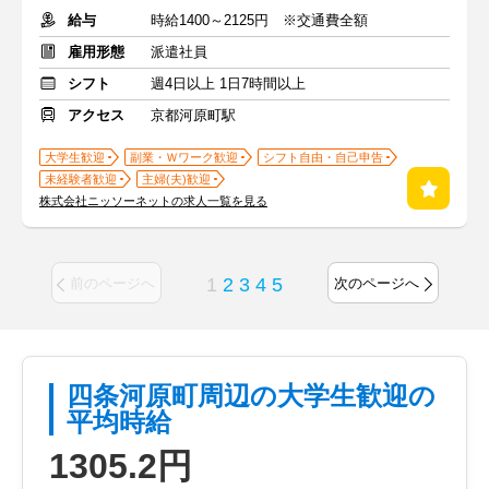
給与
時給1400～2125円 ※交通費全額
雇用形態
派遣社員
シフト
週4日以上 1日7時間以上
アクセス
京都河原町駅
大学生歓迎
副業・Ｗワーク歓迎
シフト自由・自己申告
未経験者歓迎
主婦(夫)歓迎
株式会社ニッソーネットの求人一覧を見る
1
2
3
4
5
前のページへ
次のページへ
四条河原町周辺の大学生歓迎の
平均時給
1305.2円