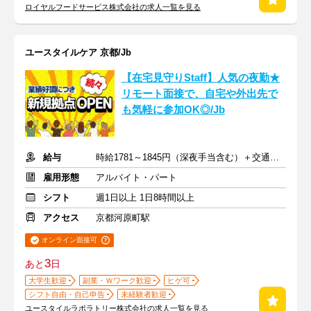
ロイヤルフードサービス株式会社の求人一覧を見る
ユースタイルケア 京都/Jb
【在宅見守りStaff】人気の夜勤★
リモート面接で、自宅や外出先で
も気軽に参加OK◎/Jb
給与
時給1781～1845円（深夜手当含む）＋交通費支給
雇用形態
アルバイト・パート
シフト
週1日以上 1日8時間以上
アクセス
京都河原町駅
オンライン面接可
3
あと
日
大学生歓迎
副業・Ｗワーク歓迎
ヒゲ可
シフト自由・自己申告
未経験者歓迎
ユースタイルラボラトリー株式会社の求人一覧を見る