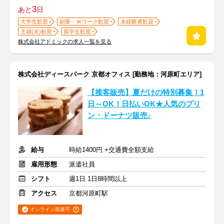
3
あと
日
大学生歓迎
副業・Ｗワーク歓迎
未経験者歓迎
主婦(夫)歓迎
留学生歓迎
株式会社アドミックの求人一覧を見る
株式会社ディースパーク 京都オフィス [勤務地：河原町エリア]
【接客販売】夏だけの特別募集！1
日～OK！日払いOK★人気のプリ
ン・ドーナツ販売♪
給与
時給1400円 +交通費全額支給
雇用形態
派遣社員
シフト
週1日 1日8時間以上
アクセス
京都河原町駅
オンライン面接可