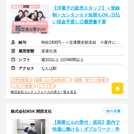
【洋菓子の販売スタッフ】＜登録
制＞カンタン☆ド短期もOK♪日払
い現金手渡し◎履歴書不要
給与
時給1400円～＋交通費全額支給 ※案件による
雇用形態
派遣社員
シフト
週3日以上 1日5時間以上
アクセス
なんば駅
大学生歓迎
短期（1ヶ月以内OK）
副業・Ｗワーク歓迎
シルバー歓迎
ピアス可
株式会社コンティフォースの求人一覧を見る
他の店舗
株式会社MSK 関西支社
【商業ビルの受付・巡回】室内で
快適に働ける！ダブルワーク・学