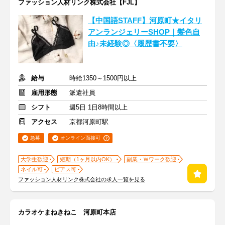
ファッション人材リンク株式会社【FJL】
【中国語STAFF】河原町★イタリ
アンランジェリーSHOP｜髪色自
由♪未経験◎〈履歴書不要〉
給与
時給1350～1500円以上
雇用形態
派遣社員
シフト
週5日 1日8時間以上
アクセス
京都河原町駅
急募
オンライン面接可
大学生歓迎
短期（1ヶ月以内OK）
副業・Ｗワーク歓迎
ネイル可
ピアス可
ファッション人材リンク株式会社の求人一覧を見る
カラオケまねきねこ 河原町本店