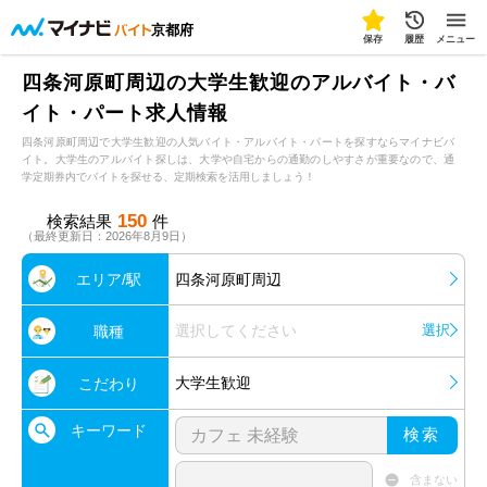
京都府
保存
履歴
メニュー
四条河原町周辺の大学生歓迎のアルバイト・バ
イト・パート求人情報
四条河原町周辺で大学生歓迎の人気バイト・アルバイト・パートを探すならマイナビバ
イト。大学生のアルバイト探しは、大学や自宅からの通勤のしやすさが重要なので、通
学定期券内でバイトを探せる、定期検索を活用しましょう！
150
検索結果
件
（最終更新日：2026年8月9日）
エリア/駅
四条河原町周辺
選択してください
選択
職種
大学生歓迎
こだわり
キーワード
検索
含まない