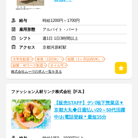
給与
時給1200円～1700円
雇用形態
アルバイト・パート
シフト
週1日 1日3時間以上
アクセス
京都河原町駅
大学生歓迎
単発（1日OK）
短期（1ヶ月以内OK）
副業・Ｗワーク歓迎
ネイル可
株式会社ムーヴの求人一覧を見る
ファッション人材リンク株式会社【FJL】
【販売STAFF】デパ地下惣菜店▼
京都大丸◆日週払い/20～50代活躍
中/お電話登録＊最短15分