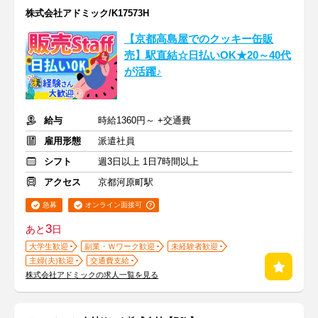
株式会社アドミック/K17573H
【京都高島屋でのクッキー缶販
売】駅直結☆日払いOK★20～40代
が活躍♪
給与
時給1360円～ +交通費
雇用形態
派遣社員
シフト
週3日以上 1日7時間以上
アクセス
京都河原町駅
急募
オンライン面接可
3
あと
日
大学生歓迎
副業・Ｗワーク歓迎
未経験者歓迎
主婦(夫)歓迎
交通費支給
株式会社アドミックの求人一覧を見る