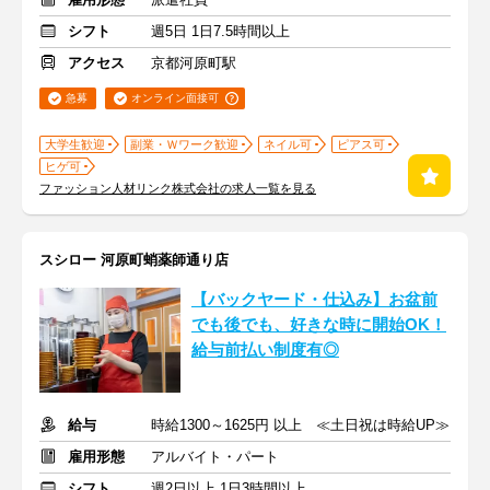
シフト
週5日 1日7.5時間以上
アクセス
京都河原町駅
急募
オンライン面接可
大学生歓迎
副業・Ｗワーク歓迎
ネイル可
ピアス可
ヒゲ可
ファッション人材リンク株式会社の求人一覧を見る
スシロー 河原町蛸薬師通り店
【バックヤード・仕込み】お盆前
でも後でも、好きな時に開始OK！
給与前払い制度有◎
給与
時給1300～1625円 以上 ≪土日祝は時給UP≫
雇用形態
アルバイト・パート
シフト
週2日以上 1日3時間以上