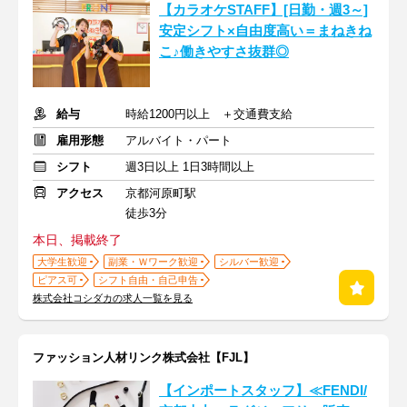
【カラオケSTAFF】[日勤・週3～]
安定シフト×自由度高い＝まねきね
こ♪働きやすさ抜群◎
給与
時給1200円以上 ＋交通費支給
雇用形態
アルバイト・パート
シフト
週3日以上 1日3時間以上
アクセス
京都河原町駅
徒歩3分
本日、掲載終了
大学生歓迎
副業・Ｗワーク歓迎
シルバー歓迎
ピアス可
シフト自由・自己申告
株式会社コシダカの求人一覧を見る
ファッション人材リンク株式会社【FJL】
【インポートスタッフ】≪FENDI/