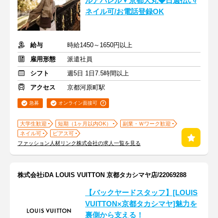
ルアパレル▼京都大丸◆日週払い/
ネイル可/お電話登録OK
給与
時給1450～1650円以上
雇用形態
派遣社員
シフト
週5日 1日7.5時間以上
アクセス
京都河原町駅
急募
オンライン面接可
大学生歓迎
短期（1ヶ月以内OK）
副業・Ｗワーク歓迎
ネイル可
ピアス可
ファッション人材リンク株式会社の求人一覧を見る
株式会社iDA LOUIS VUITTON 京都タカシマヤ店/22069288
【バックヤードスタッフ】[LOUIS
VUITTON×京都タカシマヤ]魅力を
裏側から支える！