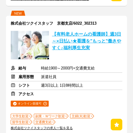
NEW
株式会社ツクイスタッフ 京都支店/6022_302313
【有料老人ホームの看護師】週3日
～×日払い★看護を"もっと"働きや
すく♪福利厚生充実
給与
時給1900～2000円+交通費支給
雇用形態
派遣社員
シフト
週3日以上 1日8時間以上
アクセス
オンライン面接可
大学生歓迎
副業・Ｗワーク歓迎
主婦(夫)歓迎
留学生歓迎
交通費支給
株式会社ツクイスタッフの求人一覧を見る