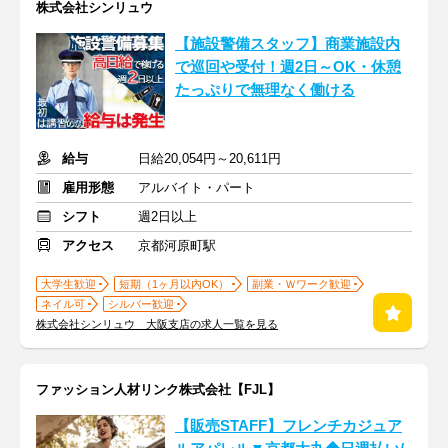
株式会社シンリュウ
【施設警備スタッフ】商業施設内
で巡回や受付！週2日～OK・休憩
たっぷりで無理なく働ける
給与
日給20,054円～20,611円
雇用形態
アルバイト・パート
シフト
週2日以上
アクセス
京都河原町駅
大学生歓迎
短期（1ヶ月以内OK）
副業・Ｗワーク歓迎
ネイル可
シルバー歓迎
株式会社シンリュウ 大阪支店の求人一覧を見る
ファッション人材リンク株式会社【FJL】
【販売STAFF】フレンチカジュア