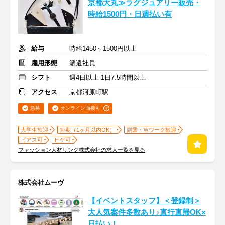
京都大丸≫ラグジュアリー販売・
時給1500円・日週払い有
給与
時給1450～1500円以上
雇用形態
派遣社員
シフト
週4日以上 1日7.5時間以上
アクセス
京都河原町駅
急募
オンライン面接可
大学生歓迎
短期（1ヶ月以内OK）
副業・Ｗワーク歓迎
ピアス可
ヒゲ可
ファッション人材リンク株式会社の求人一覧を見る
株式会社ムーヴ
【イベントスタッフ】＜登録制＞
大人気案件多数あり♪直行直帰OK×
日払い！