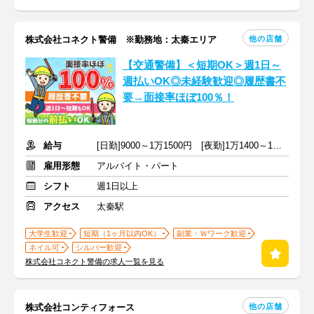
他の店舗
株式会社コネクト警備 ※勤務地：太秦エリア
【交通警備】＜短期OK＞週1日～
週払いOK◎未経験歓迎◎履歴書不
要→面接率ほぼ100％！
給与
[日勤]9000～1万1500円 [夜勤]1万1400～1万4000円
雇用形態
アルバイト・パート
シフト
週1日以上
アクセス
太秦駅
大学生歓迎
短期（1ヶ月以内OK）
副業・Ｗワーク歓迎
ネイル可
シルバー歓迎
株式会社コネクト警備の求人一覧を見る
他の店舗
株式会社コンティフォース