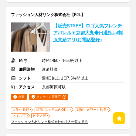
ファッション人材リンク株式会社【FJL】
【販売STAFF】ロゴ人気フレンチ
アパレル▼京都大丸◆日週払い/制
服支給アリ/お電話登録♪
給与
時給1450～1650円以上
雇用形態
派遣社員
シフト
週4日以上 1日7.5時間以上
アクセス
京都河原町駅
急募
オンライン面接可
大学生歓迎
短期（1ヶ月以内OK）
副業・Ｗワーク歓迎
ネイル可
ピアス可
ファッション人材リンク株式会社の求人一覧を見る