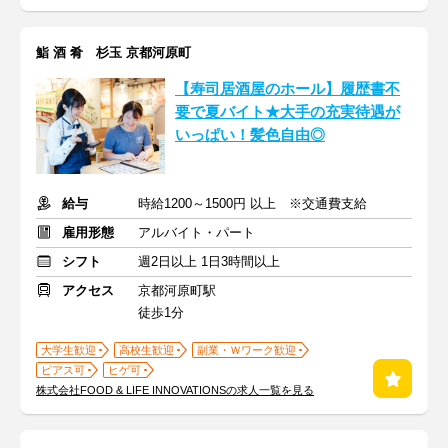
鮨 酒 肴 杉玉 京都河原町
【寿司居酒屋のホール】履歴書不
要で夏バイト★大手の充実待遇が
いっぱい！髪色自由◎
給与
時給1200～1500円 以上 ※交通費支給
雇用形態
アルバイト・パート
シフト
週2日以上 1日3時間以上
アクセス
京都河原町駅
徒歩1分
大学生歓迎
高校生歓迎
副業・Ｗワーク歓迎
ピアス可
ヒゲ可
株式会社FOOD & LIFE INNOVATIONSの求人一覧を見る