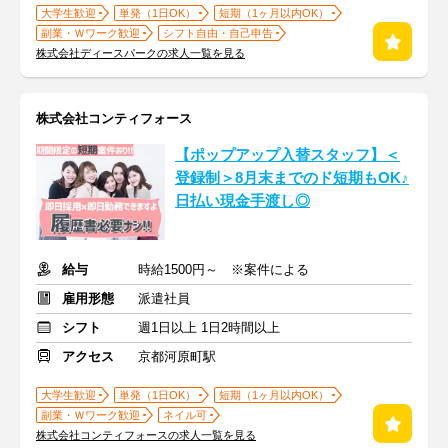
大学生歓迎
単発（1日OK）
短期（1ヶ月以内OK）
副業・Ｗワーク歓迎
シフト自由・自己申告
株式会社ディースパークの求人一覧を見る
株式会社コンティフォース
【ポップアップ入替スタッフ】＜
登録制＞8月末までのド短期もOK♪
日払い現金手渡し◎
給与
時給1500円～ ※案件による
雇用形態
派遣社員
シフト
週1日以上 1日2時間以上
アクセス
京都河原町駅
大学生歓迎
単発（1日OK）
短期（1ヶ月以内OK）
副業・Ｗワーク歓迎
ネイル可
株式会社コンティフォースの求人一覧を見る