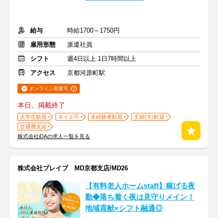
給与
時給1700～1750円
雇用形態
派遣社員
シフト
週4日以上 1日7時間以上
アクセス
京都河原町駅
オンライン面接可
本日、掲載終了
大学生歓迎
ネイル可
未経験者歓迎
主婦(夫)歓迎
交通費支給
株式会社iDAの求人一覧を見る
株式会社ブレイブ MD京都支店/MD26
【有料老人ホームstaff】稼げる夜
勤◆落ち着く夜は見守りメイン！
地域貢献×シフト融通◎