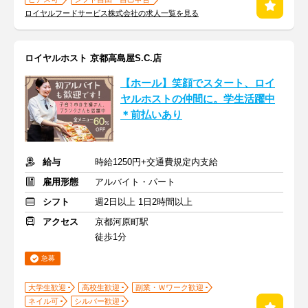
ロイヤルフードサービス株式会社の求人一覧を見る
ロイヤルホスト 京都高島屋S.C.店
【ホール】笑顔でスタート、ロイ
ヤルホストの仲間に。学生活躍中
＊前払いあり
給与
時給1250円+交通費規定内支給
雇用形態
アルバイト・パート
シフト
週2日以上 1日2時間以上
アクセス
京都河原町駅
徒歩1分
急募
大学生歓迎
高校生歓迎
副業・Ｗワーク歓迎
ネイル可
シルバー歓迎